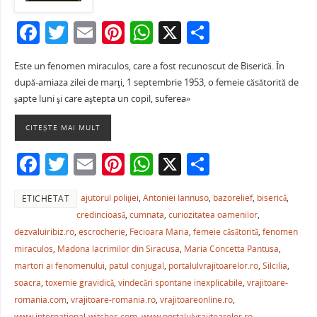
F
T
E
Pi
W
X
P
a
w
m
nt
h
ar
Este un fenomen miraculos, care a fost recunoscut de Biserică. În
c
itt
ai
er
at
ta
după-amiaza zilei de marţi, 1 septembrie 1953, o femeie căsătorită de
e
er
l
e
s
je
şapte luni şi care aştepta un copil, suferea»
b
st
A
a
CITEȘTE MAI MULT
o
p
ză
F
T
E
Pi
W
X
P
o
p
a
w
m
nt
h
ar
k
ajutorul poliţiei
,
Antoniei Iannuso
,
bazorelief
,
biserică
,
ETICHETAT
c
itt
ai
er
at
ta
credincioasă
,
cumnata
,
curiozitatea oamenilor
,
e
er
l
e
s
je
dezvaluiribiz.ro
,
escrocherie
,
Fecioara Maria
,
femeie căsătorită
,
fenomen
b
st
A
a
miraculos
,
Madona lacrimilor din Siracusa
,
Maria Concetta Pantusa
,
martori ai fenomenului
,
patul conjugal
,
portalulvrajitoarelor.ro
,
Silcilia
,
o
p
ză
soacra
,
toxemie gravidică
,
vindecări spontane inexplicabile
,
vrajitoare-
o
p
romania.com
,
vrajitoare-romania.ro
,
vrajitoareonline.ro
,
www.international-witches.com
,
www.portalulvrajitoarelor.ro
,