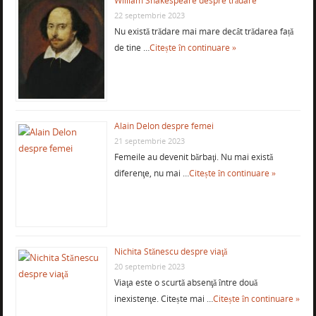
William Shakespeare despre trădare
22 septembrie 2023
Nu există trădare mai mare decât trădarea față
de tine …
Citește în continuare »
Alain Delon despre femei
21 septembrie 2023
Femeile au devenit bărbaţi. Nu mai există
diferenţe, nu mai …
Citește în continuare »
Nichita Stănescu despre viaţă
20 septembrie 2023
Viaţa este o scurtă absenţă între două
inexistenţe. Citește mai …
Citește în continuare »