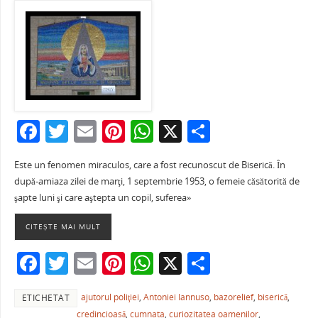
F
T
E
Pi
W
X
P
a
w
m
nt
h
ar
Este un fenomen miraculos, care a fost recunoscut de Biserică. În
c
itt
ai
er
at
ta
după-amiaza zilei de marţi, 1 septembrie 1953, o femeie căsătorită de
e
er
l
e
s
je
şapte luni şi care aştepta un copil, suferea»
b
st
A
a
CITEȘTE MAI MULT
o
p
ză
F
T
E
Pi
W
X
P
o
p
a
w
m
nt
h
ar
k
ajutorul poliţiei
,
Antoniei Iannuso
,
bazorelief
,
biserică
,
ETICHETAT
c
itt
ai
er
at
ta
credincioasă
,
cumnata
,
curiozitatea oamenilor
,