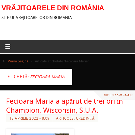
VRĂJITOARELE DIN ROMÂNIA
SITE-UL VRAJITOARELOR DIN ROMANIA.
Prima pagină
»
Articole etichetate "Fecioara Maria"
ETICHETĂ:
FECIOARA MARIA
NICIUN COMENTARIU
Fecioara Maria a apărut de trei ori în
Champion, Wisconsin, S.U.A.
18 APRILIE 2022 - 8:09
ARTICOLE
,
CREDINȚĂ