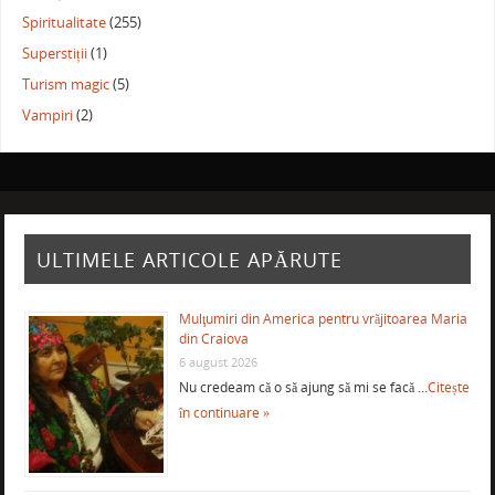
Spiritualitate
(255)
Superstiții
(1)
Turism magic
(5)
Vampiri
(2)
ULTIMELE ARTICOLE APĂRUTE
Mulţumiri din America pentru vrăjitoarea Maria
din Craiova
6 august 2026
Nu credeam că o să ajung să mi se facă …
Citește
în continuare »