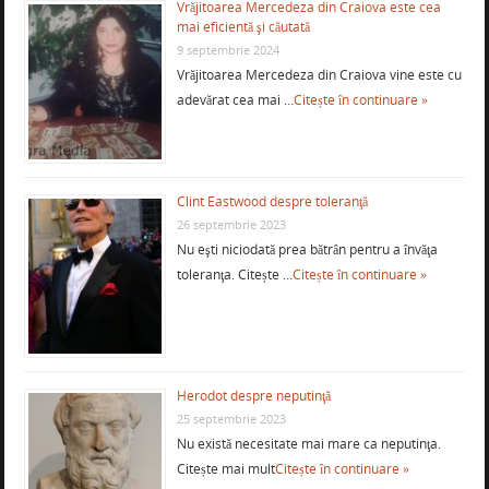
Vrăjitoarea Mercedeza din Craiova este cea
mai eficientă şi căutată
9 septembrie 2024
Vrăjitoarea Mercedeza din Craiova vine este cu
adevărat cea mai …
Citește în continuare »
Clint Eastwood despre toleranţă
26 septembrie 2023
Nu eşti niciodată prea bătrân pentru a învăţa
toleranţa. Citește …
Citește în continuare »
Herodot despre neputinţă
25 septembrie 2023
Nu există necesitate mai mare ca neputinţa.
Citește mai mult
Citește în continuare »