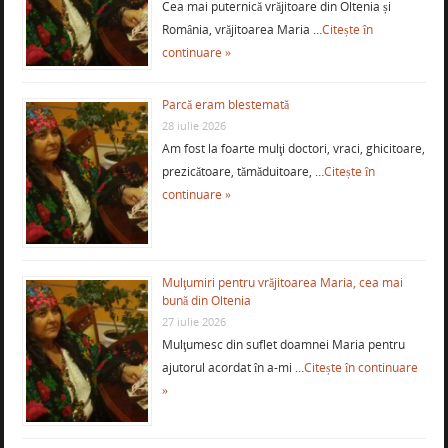
Cea mai puternică vrăjitoare din Oltenia și
România, vrăjitoarea Maria …
Citește în
continuare »
Parcă eram blestemată
28 iulie 2026
Am fost la foarte mulţi doctori, vraci, ghicitoare,
prezicătoare, tămăduitoare, …
Citește în
continuare »
Mulţumiri pentru vrăjitoarea Maria, cea mai
bună din Oltenia
27 iulie 2026
Mulţumesc din suflet doamnei Maria pentru
ajutorul acordat în a-mi …
Citește în continuare
»