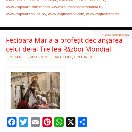
k
www.vrajitoare-online.com
,
www.vrajitoareledinromania.ro
,
www.vrajitoareonline.ro/
,
www.vrajitoarero.com
,
www.vrajitoarero.ro
NICIUN COMENTARIU
Fecioara Maria a profeţit declanşarea
celui de-al Treilea Război Mondial
29 APRILIE 2021 - 5:20
ARTICOLE
,
CREDINȚĂ
F
T
E
Pi
W
X
P
a
w
m
nt
h
ar