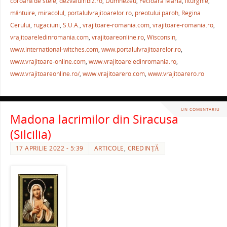
e
er
l
e
s
je
coroană de stele
,
dezvaluiribiz.ro
,
Dumnezeu
,
Fecioara Maria
,
liturghie
,
b
st
A
a
mântuire
,
miracolul
,
portalulvrajitoarelor.ro
,
preotului paroh
,
Regina
Cerului
,
rugaciuni
,
S.U.A.
,
vrajitoare-romania.com
,
vrajitoare-romania.ro
,
o
p
ză
vrajitoareledinromania.com
,
vrajitoareonline.ro
,
Wisconsin
,
o
p
www.international-witches.com
,
www.portalulvrajitoarelor.ro
,
k
www.vrajitoare-online.com
,
www.vrajitoareledinromania.ro
,
www.vrajitoareonline.ro/
,
www.vrajitoarero.com
,
www.vrajitoarero.ro
UN COMENTARIU
Madona lacrimilor din Siracusa
(Silcilia)
17 APRILIE 2022 - 5:39
ARTICOLE
,
CREDINȚĂ