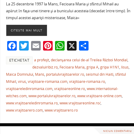
La 25 decenbrie 1997 la Mans, Fecioara Maria şi sfântul Mihail au
c
itt
ai
er
at
ta
apărut în faţa unei tinere şi a bunicului acesteia (decedat între timp). În
e
er
l
e
s
je
timpul acestei apariţii misterioase, Maica»
b
st
A
a
CITEȘTE MAI MULT
o
p
ză
F
T
E
Pi
W
X
P
o
p
a
w
m
nt
h
ar
k
a profeţit
,
declanşarea celui de-al Treilea Război Mondial
,
ETICHETAT
c
itt
ai
er
at
ta
dezvaluiribiz.ro
,
Fecioara Maria
,
gripa A
,
gripa H1N1
,
Iisus
,
e
er
l
e
s
je
Maica Domnului
,
Mans
,
portalulvrajitoarelor.ro
,
seismul din Haiti
,
sfântul
b
st
A
a
Mihail
,
virus
,
vrajitoare-romania.com
,
vrajitoare-romania.ro
,
vrajitoareledinromania.com
,
vrajitoareonline.ro
,
www.international-
o
p
ză
witches.com
,
www.portalulvrajitoarelor.ro
,
www.vrajitoare-online.com
,
o
p
www.vrajitoareledinromania.ro
,
www.vrajitoareonline.ro/
,
k
www.vrajitoarero.com
,
www.vrajitoarero.ro
NICIUN COMENTARIU