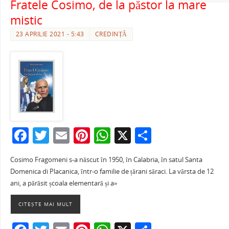
Fratele Cosimo, de la păstor la mare
mistic
23 APRILIE 2021 - 5:43
CREDINȚĂ
F
T
E
Pi
W
X
P
a
w
m
nt
h
ar
Cosimo Fragomeni s-a născut în 1950, în Calabria, în satul Santa
c
itt
ai
er
at
ta
Domenica di Placanica, într-o familie de țărani săraci. La vârsta de 12
e
er
l
e
s
je
ani, a părăsit școala elementară și a»
b
st
A
a
CITEȘTE MAI MULT
o
p
ză