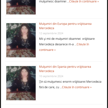
mulţumesc doamnei …
Citește în continuare »
Mulţumiri din Europa pentru vrăjitoarea
Mercedeza
12 septembrie 2024
Mii şi mii de mulţumiri doamnei vrăjitoare
Mercedeza deoarece m-a …
Citește în
continuare »
Mulţumiri din Spania pentru vrăjitoarea
Mercedeza
10 septembrie 2024
Ţin să mulţumesc enorm vrăjitoarei Mercedeza
fără de care, cu …
Citește în continuare »