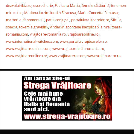
e
er
l
e
s
je
dezvaluiribiz.ro
,
escrocherie
,
Fecioara Maria
,
femeie căsătorită
,
fenomen
b
st
A
a
miraculos
,
Madona lacrimilor din Siracusa
,
Maria Concetta Pantusa
,
martori ai fenomenului
,
patul conjugal
,
portalulvrajitoarelor.ro
,
Silcilia
,
o
p
ză
soacra
,
toxemie gravidică
,
vindecări spontane inexplicabile
,
vrajitoare-
o
p
romania.com
,
vrajitoare-romania.ro
,
vrajitoareonline.ro
,
k
www.international-witches.com
,
www.portalulvrajitoarelor.ro
,
www.vrajitoare-online.com
,
www.vrajitoareledinromania.ro
,
www.vrajitoareonline.ro/
,
www.vrajitoarero.com
,
www.vrajitoarero.ro