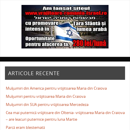
ARTICOLE RECENTE
Mulţumiri din America pentru vrăjitoarea Maria din Craiova
Mulţumiri pentru vrăjitoarea Maria din Craiova
Mulţumiri din SUA pentru vrăjitoarea Mercedeza
Cea mai puternică vrăjitoare din Oltenia- vrăjitoarea Maria din Craiova
– are leacuri puternice pentru luna Martie
Parcă eram blestemată