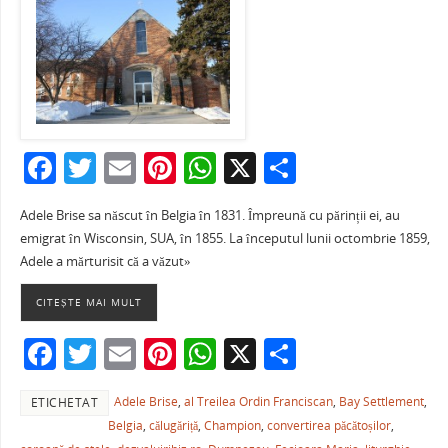
F
T
E
Pi
W
X
P
a
w
m
nt
h
ar
Adele Brise sa născut în Belgia în 1831. Împreună cu părinții ei, au
c
itt
ai
er
at
ta
emigrat în Wisconsin, SUA, în 1855. La începutul lunii octombrie 1859,
e
er
l
e
s
je
Adele a mărturisit că a văzut»
b
st
A
a
CITEȘTE MAI MULT
o
p
ză
F
T
E
Pi
W
X
P
o
p
a
w
m
nt
h
ar
k
Adele Brise
,
al Treilea Ordin Franciscan
,
Bay Settlement
,
ETICHETAT
c
itt
ai
er
at
ta
Belgia
,
călugăriță
,
Champion
,
convertirea păcătoșilor
,