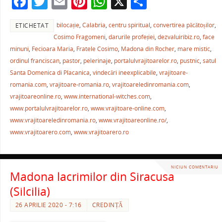
F
T
E
Pi
W
X
P
o
p
a
w
m
nt
h
ar
k
bilocație
,
Calabria
,
centru spiritual
,
convertirea păcătoșilor
,
ETICHETAT
c
itt
ai
er
at
ta
Cosimo Fragomeni
,
darurile profeției
,
dezvaluiribiz.ro
,
face
e
er
l
e
s
je
minuni
,
Fecioara Maria
,
Fratele Cosimo
,
Madona din Rocher
,
mare mistic
,
b
st
A
a
ordinul franciscan
,
pastor
,
pelerinaje
,
portalulvrajitoarelor.ro
,
pustnic
,
satul
Santa Domenica di Placanica
,
vindecări ineexplicabile
,
vrajitoare-
o
p
ză
romania.com
,
vrajitoare-romania.ro
,
vrajitoareledinromania.com
,
o
p
vrajitoareonline.ro
,
www.international-witches.com
,
k
www.portalulvrajitoarelor.ro
,
www.vrajitoare-online.com
,
www.vrajitoareledinromania.ro
,
www.vrajitoareonline.ro/
,
www.vrajitoarero.com
,
www.vrajitoarero.ro
NICIUN COMENTARIU
Madona lacrimilor din Siracusa
(Silcilia)
26 APRILIE 2020 - 7:16
CREDINȚĂ