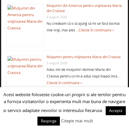
Mulţumiri din America pentru vrăjitoarea Maria
din Craiova
6 august 2026
Nu credeam că o să ajung să mi se facă tocmai
mie vrăji, mai ales …
Citește în continuare »
Mulţumiri pentru vrăjitoarea Maria din Craiova
5 august 2026
Aduc mii de mulţumiri domnei Maria din
Craiova pentru că mi-a adus soţul înapoi încă …
Citește în continuare »
Acest website foloseste cookie-uri proprii si ale tertilor pentru
a furniza vizitatorilor o experienta mult mai buna de navigare
Mulţumiri din SUA pentru vrăjitoarea
si servicii adaptate nevoilor si interesului fiecaruia.
Acceptă
Mercedeza
2 august 2026
Citește mai mult
Respinge
Mulţumesc din suflet doamnei Mercedeza