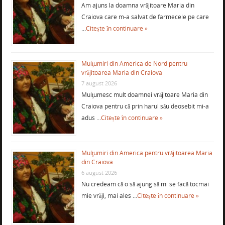
Am ajuns la doamna vrăjitoare Maria din
Craiova care m-a salvat de farmecele pe care
…
Citește în continuare »
Mulţumiri din America de Nord pentru
vrăjitoarea Maria din Craiova
7 august 2026
Mulţumesc mult doamnei vrăjitoare Maria din
Craiova pentru că prin harul său deosebit mi-a
adus …
Citește în continuare »
Mulţumiri din America pentru vrăjitoarea Maria
din Craiova
6 august 2026
Nu credeam că o să ajung să mi se facă tocmai
mie vrăji, mai ales …
Citește în continuare »