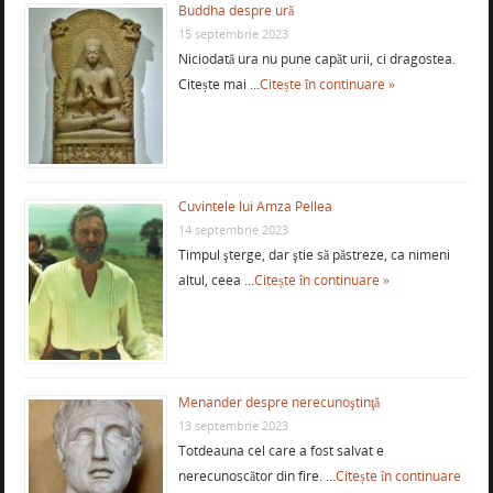
Buddha despre ură
15 septembrie 2023
Niciodată ura nu pune capăt urii, ci dragostea.
Citește mai …
Citește în continuare »
Cuvintele lui Amza Pellea
14 septembrie 2023
Timpul şterge, dar ştie să păstreze, ca nimeni
altul, ceea …
Citește în continuare »
Menander despre nerecunoştinţă
13 septembrie 2023
Totdeauna cel care a fost salvat e
nerecunoscător din fire. …
Citește în continuare