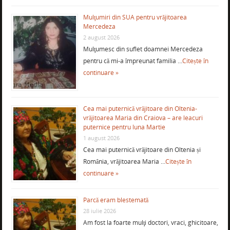
Mulţumiri din SUA pentru vrăjitoarea
Mercedeza
2 august 2026
Mulţumesc din suflet doamnei Mercedeza
pentru că mi-a împreunat familia …
Citește în
continuare »
Cea mai puternică vrăjitoare din Oltenia-
vrăjitoarea Maria din Craiova – are leacuri
puternice pentru luna Martie
1 august 2026
Cea mai puternică vrăjitoare din Oltenia și
România, vrăjitoarea Maria …
Citește în
continuare »
Parcă eram blestemată
28 iulie 2026
Am fost la foarte mulţi doctori, vraci, ghicitoare,