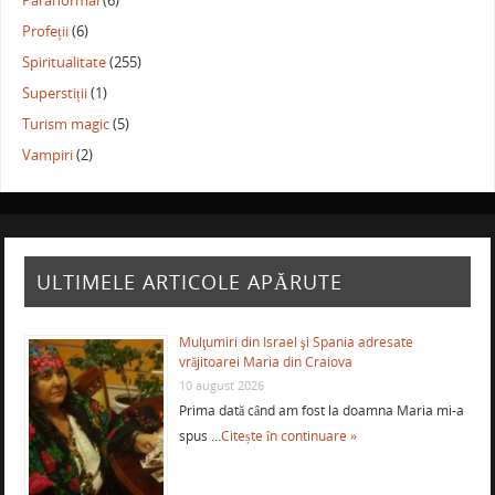
Paranormal
(6)
Profeții
(6)
Spiritualitate
(255)
Superstiții
(1)
Turism magic
(5)
Vampiri
(2)
ULTIMELE ARTICOLE APĂRUTE
Mulţumiri din Israel şi Spania adresate
vrăjitoarei Maria din Craiova
10 august 2026
Prima dată când am fost la doamna Maria mi-a
spus …
Citește în continuare »