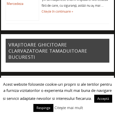
fără de care, cu siguranţă, astăzi nu aş mai …
Citește în continuare »
VRAJITOARE GHICITOARE
CLARVAZATOARE TAMADUITOARE
BUCURESTI
Acest website foloseste cookie-uri proprii si ale tertilor pentru
VRAJITOARE GHICITOARE
a furniza vizitatorilor o experienta mult mai buna de navigare
CLARVAZATOARE TAMADUITOARE
PLOIESTI
si servicii adaptate nevoilor si interesului fiecaruia.
Acceptă
Citește mai mult
Respinge