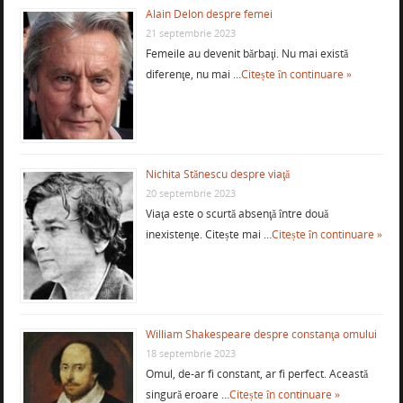
Alain Delon despre femei
21 septembrie 2023
Femeile au devenit bărbaţi. Nu mai există
diferenţe, nu mai …
Citește în continuare »
Nichita Stănescu despre viaţă
20 septembrie 2023
Viaţa este o scurtă absenţă între două
inexistenţe. Citește mai …
Citește în continuare »
William Shakespeare despre constanţa omului
18 septembrie 2023
Omul, de-ar fi constant, ar fi perfect. Această
singură eroare …
Citește în continuare »