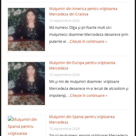
Mulţumiri din America pentru vrăjitoarea
Mercedeza din Craiova
13 septembrie 2024
Mă numesc Olga şi ţin foarte mult să-i
mulţumesc doamnei Mercedeza deoarece prin
puterile ei …
Citește în continuare »
Mulţumiri din Europa pentru vrăjitoarea
Mercedeza
12 septembrie 2024
Mii şi mii de mulţumiri doamnei vrăjitoare
Mercedeza deoarece m-a lecuit de alcoolism şi
impotenţă, …
Citește în continuare »
Mulţumiri din Spania pentru vrăjitoarea
Mercedeza
10 septembrie 2024
Ţin să mulţumesc enorm vrăjitoarei Mercedeza