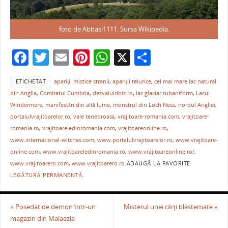
foto de Abbasi1111. Sursa Wikipedia.
F
T
E
Pi
W
X
P
a
w
m
nt
h
ar
ETICHETAT
apariţii mistice stranii
,
apariţii telurice
,
cel mai mare lac natural
c
itt
ai
er
at
ta
din Anglia
,
Comitatul Cumbria
,
dezvaluiribiz.ro
,
lac glaciar rubaniform
,
Lacul
e
er
l
e
s
je
Windermere
,
manifestări din altă lume
,
monstrul din Loch Ness
,
nordul Angliei
,
b
st
A
a
portalulvrajitoarelor.ro
,
vale tenebroasă
,
vrajitoare-romania.com
,
vrajitoare-
romania.ro
,
vrajitoareledinromania.com
,
vrajitoareonline.ro
,
o
p
ză
www.international-witches.com
,
www.portalulvrajitoarelor.ro
,
www.vrajitoare-
o
p
online.com
,
www.vrajitoareledinromania.ro
,
www.vrajitoareonline.ro/
,
www.vrajitoarero.com
,
www.vrajitoarero.ro
.
ADAUGĂ LA FAVORITE
k
LEGĂTURĂ PERMANENTĂ
.
«
Posedat de demon într-un
Misterul unei cărţi blestemate
»
magazin din Malaezia