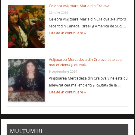
Celebra vrăjitoare Maria din Craiova
22 iulie 2026
Celebra vrăjitoare Maria din Craiova s-a întors
recent din Canada, Israel şi America de Sud, …
Citește în continuare »
Vrăjitoarea Mercedeza din Craiova este cea
mai eficientă şi căutată
9 septembrie 2024
Vrăjitoarea Mercedeza din Craiova vine este cu
adevărat cea mai eficientă şi căutată de la …
Citește în continuare »
MULȚUMIRI