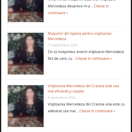
Mercedeza deoarece m-a …
Citește în
continuare »
Mulţumiri din Spania pentru vrăjitoarea
Mercedeza
10 septembrie 2024
Ţin să mulţumesc enorm vrăjitoarei Mercedeza
fără de care, cu …
Citește în continuare »
Vrăjitoarea Mercedeza din Craiova este cea
mai eficientă şi căutată
9 septembrie 2024
Vrăjitoarea Mercedeza din Craiova vine este cu
adevărat cea mai …
Citește în continuare »