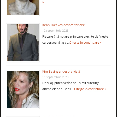
»
Keanu Reeves despre fericire
12 septembrie 2023
Fiecare întâmplare prin care treci te defineşte
ca persoană, aşa …
Citește în continuare »
Kim Basinger despre viaţă
11 septembrie 2023
Dacă aţi putea vedea sau simţi suferinţa
animaleleor nu v-aţi …
Citește în continuare »