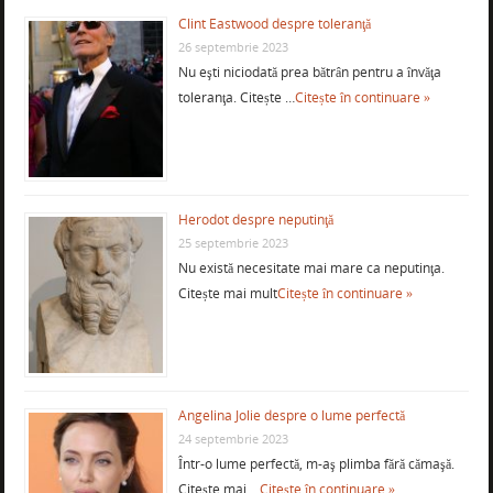
Clint Eastwood despre toleranţă
26 septembrie 2023
Nu eşti niciodată prea bătrân pentru a învăţa
toleranţa. Citește …
Citește în continuare »
Herodot despre neputinţă
25 septembrie 2023
Nu există necesitate mai mare ca neputinţa.
Citește mai mult
Citește în continuare »
Angelina Jolie despre o lume perfectă
24 septembrie 2023
Într-o lume perfectă, m-aş plimba fără cămaşă.
Citește mai …
Citește în continuare »