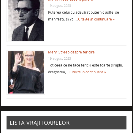
19 august 2023
Puterea celui cu adevărat puternic astfel se
manifestă: să știi …
Citește în continuare »
Meryl Streep despre fericire
19 august 2023
Tot ceea ce ne face fericiţi este foarte simplu:
dragostea, …
Citește în continuare »
LISTA VRAJITOARELOR