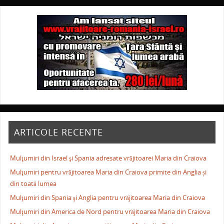
ARTICOLE RECENTE
Mulţumiri din Israel şi Spania adresate vrăjitoarei Maria din Craiova
Mulţumiri pentru vrăjitoarea Maria din Craiova primite din Anglia și
din toată lumea
Mulţumiri din Spania şi Anglia pentru vrăjitoarea Maria din Craiova
Mulţumiri din America de Nord pentru vrăjitoarea Maria din Craiova