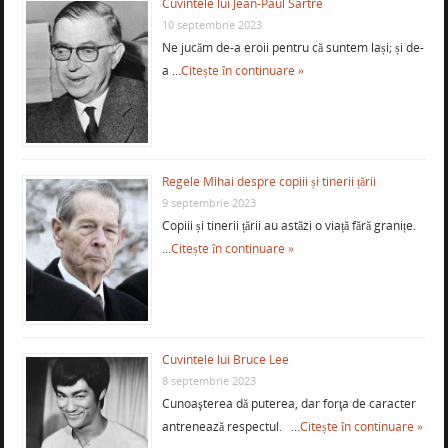
Cuvintele lui Jean-Paul Sartre
10 septembrie 2023
Ne jucăm de-a eroii pentru că suntem lași; și de-
a …
Citește în continuare »
Regele Mihai despre copiii și tinerii țării
9 septembrie 2023
Copiii și tinerii țării au astăzi o viață fără granițe.
…
Citește în continuare »
Cuvintele lui Bruce Lee
8 septembrie 2023
Cunoaşterea dă puterea, dar forţa de caracter
antrenează respectul. …
Citește în continuare »