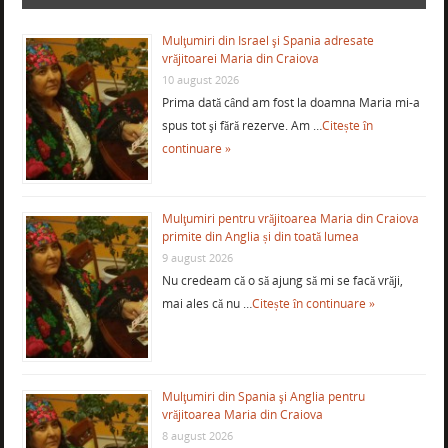
Mulţumiri din Israel şi Spania adresate
vrăjitoarei Maria din Craiova
10 august 2026
Prima dată când am fost la doamna Maria mi-a
spus tot şi fără rezerve. Am …
Citește în
continuare »
Mulţumiri pentru vrăjitoarea Maria din Craiova
primite din Anglia și din toată lumea
9 august 2026
Nu credeam că o să ajung să mi se facă vrăji,
mai ales că nu …
Citește în continuare »
Mulţumiri din Spania şi Anglia pentru
vrăjitoarea Maria din Craiova
8 august 2026