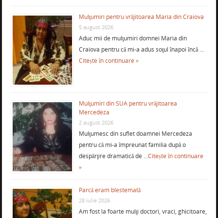
Mulţumiri pentru vrăjitoarea Maria din Craiova
5 august 2026
Aduc mii de mulţumiri domnei Maria din
Craiova pentru că mi-a adus soţul înapoi încă …
Citește în continuare »
Mulţumiri din SUA pentru vrăjitoarea
Mercedeza
2 august 2026
Mulţumesc din suflet doamnei Mercedeza
pentru că mi-a împreunat familia după o
despărţire dramatică de …
Citește în continuare
»
Parcă eram blestemată
28 iulie 2026
Am fost la foarte mulţi doctori, vraci, ghicitoare,