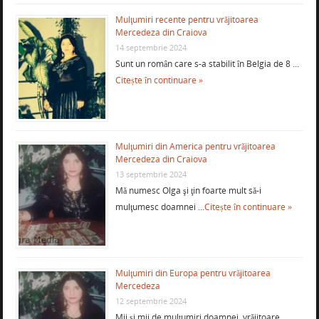
Mulţumiri recente pentru vrăjitoarea
Mercedeza din Craiova
14 septembrie 2024
Sunt un român care s-a stabilit în Belgia de 8 …
Citește în continuare »
Mulţumiri din America pentru vrăjitoarea
Mercedeza din Craiova
13 septembrie 2024
Mă numesc Olga şi ţin foarte mult să-i
mulţumesc doamnei …
Citește în continuare »
Mulţumiri din Europa pentru vrăjitoarea
Mercedeza
12 septembrie 2024
Mii şi mii de mulţumiri doamnei vrăjitoare