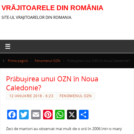
VRĂJITOARELE DIN ROMÂNIA
SITE-UL VRAJITOARELOR DIN ROMANIA.
Prima pagină
»
Fenomenul OZN
»
Prăbuşirea unui OZN în Noua Caledonie?
Prăbuşirea unui OZN în Noua
Caledonie?
12 IANUARIE 2018 - 6:23
FENOMENUL OZN
F
T
E
Pi
W
X
P
a
w
m
nt
h
ar
Zeci de martori au observat mai mult de o oră în 2006 într-o marţi
c
itt
ai
er
at
ta