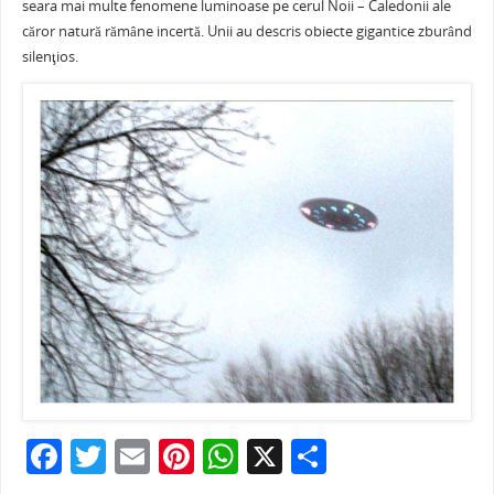
seara mai multe fenomene luminoase pe cerul Noii – Caledonii ale
e
er
l
e
s
je
căror natură rămâne incertă. Unii au descris obiecte gigantice zburând
b
st
A
a
silenţios.
o
p
ză
o
p
k
F
T
E
Pi
W
X
P
a
w
m
nt
h
ar