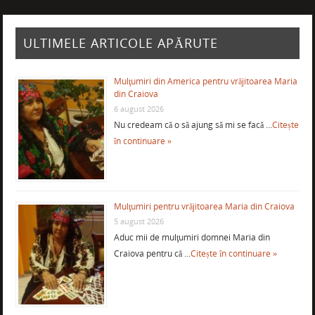
ULTIMELE ARTICOLE APĂRUTE
Mulţumiri din America pentru vrăjitoarea Maria
din Craiova
6 august 2026
Nu credeam că o să ajung să mi se facă …
Citește
în continuare »
Mulţumiri pentru vrăjitoarea Maria din Craiova
5 august 2026
Aduc mii de mulţumiri domnei Maria din
Craiova pentru că …
Citește în continuare »