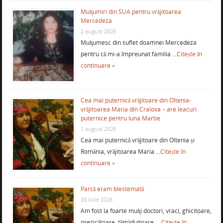
Mulţumiri din SUA pentru vrăjitoarea
Mercedeza
2 august 2026
Mulţumesc din suflet doamnei Mercedeza
pentru că mi-a împreunat familia …
Citește în
continuare »
Cea mai puternică vrăjitoare din Oltenia-
vrăjitoarea Maria din Craiova – are leacuri
puternice pentru luna Martie
1 august 2026
Cea mai puternică vrăjitoare din Oltenia și
România, vrăjitoarea Maria …
Citește în
continuare »
Parcă eram blestemată
28 iulie 2026
Am fost la foarte mulţi doctori, vraci, ghicitoare,
prezicătoare, tămăduitoare, …
Citește în