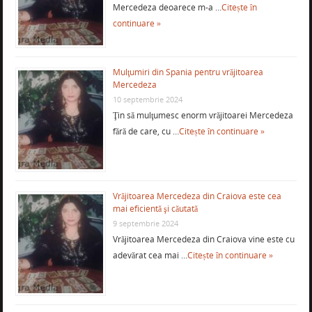
Mercedeza deoarece m-a …
Citește în
continuare »
Mulţumiri din Spania pentru vrăjitoarea
Mercedeza
10 septembrie 2024
Ţin să mulţumesc enorm vrăjitoarei Mercedeza
fără de care, cu …
Citește în continuare »
Vrăjitoarea Mercedeza din Craiova este cea
mai eficientă şi căutată
9 septembrie 2024
Vrăjitoarea Mercedeza din Craiova vine este cu
adevărat cea mai …
Citește în continuare »