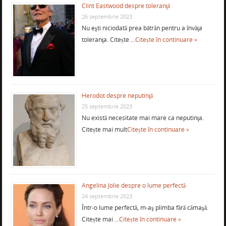
Clint Eastwood despre toleranţă
26 septembrie 2023
Nu eşti niciodată prea bătrân pentru a învăţa
toleranţa. Citește …
Citește în continuare »
Herodot despre neputinţă
25 septembrie 2023
Nu există necesitate mai mare ca neputinţa.
Citește mai mult
Citește în continuare »
Angelina Jolie despre o lume perfectă
24 septembrie 2023
Într-o lume perfectă, m-aş plimba fără cămaşă.
Citește mai …
Citește în continuare »