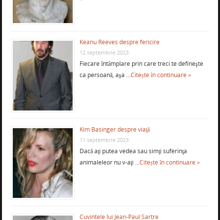
Keanu Reeves despre fericire
12 septembrie 2023
Fiecare întâmplare prin care treci te defineşte
ca persoană, aşa …
Citește în continuare »
Kim Basinger despre viaţă
11 septembrie 2023
Dacă aţi putea vedea sau simţi suferinţa
animaleleor nu v-aţi …
Citește în continuare »
Cuvintele lui Jean-Paul Sartre