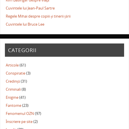
Kim Basinger despre viaţă
Cuvintele lui Jean-Paul Sartre
Regele Mihai despre copiii și tinerii țării
Cuvintele lui Bruce Lee
CATEGORII
Articole
(61)
Conspiratie
(3)
Credință
(31)
Criminali
(8)
Enigme
(41)
Fantome
(23)
Fenomenul OZN
(97)
Înscriere pe site
(2)