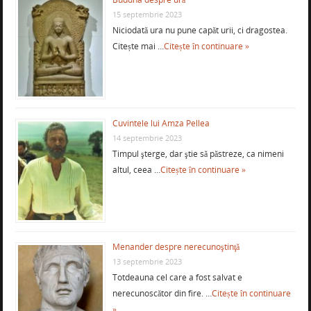
15 septembrie 2023
Niciodată ura nu pune capăt urii, ci dragostea.
Citește mai …
Citește în continuare »
Cuvintele lui Amza Pellea
14 septembrie 2023
Timpul şterge, dar ştie să păstreze, ca nimeni
altul, ceea …
Citește în continuare »
Menander despre nerecunoştinţă
13 septembrie 2023
Totdeauna cel care a fost salvat e
nerecunoscător din fire. …
Citește în continuare
»