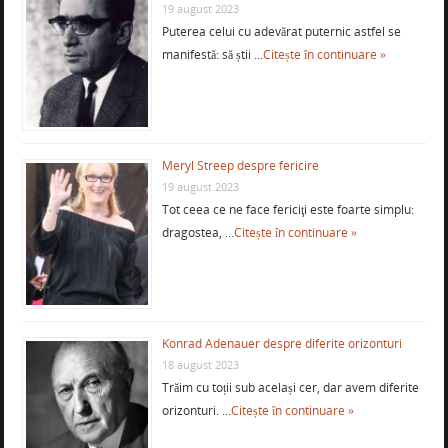
19 august 2023
Puterea celui cu adevărat puternic astfel se
manifestă: să știi …
Citește în continuare »
Meryl Streep despre fericire
19 august 2023
Tot ceea ce ne face fericiţi este foarte simplu:
dragostea, …
Citește în continuare »
Konrad Adenauer despre diferite orizonturi
18 august 2023
Trăim cu toții sub același cer, dar avem diferite
orizonturi. …
Citește în continuare »