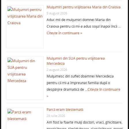
Mulţumiri pentru vrăjitoarea Maria din Craiova
5 august 2026
Aduc mii de mulţumiri domnei Maria din
Craiova pentru că mi-a adus soţul înapoi încă …
Citește în continuare »
Mulţumiri din SUA pentru vrăjitoarea
Mercedeza
2 august 2026
Mulţumesc din suflet doamnei Mercedeza
pentru că mi-a împreunat familia după o
despărţire dramatică de …
Citește în continuare
»
Parcă eram blestemată
28 iulie 2026
Am fost la foarte mulţi doctori, vraci, ghicitoare,
prezicătoare, tămăduitoare, clarvăzătoare, preoţi