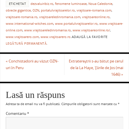
ETICHETAT
dezvaluiribiz.ro
,
fenomene luminoase
,
Noua Caledonie
,
c
itt
ai
er
at
ta
obiecte gigantice
,
OZN
,
portalulvrajitoarelor.ro
,
vrajitoare-romania.com
,
e
er
l
e
s
je
vrajitoare-romania.ro
,
vrajitoareledinromania.com
,
vrajitoareonline.ro
,
b
st
A
a
www.international-witches.com
,
www.portalulvrajitoarelor.ro
,
www.vrajitoare-
online.com
,
www.vrajitoareledinromania.ro
,
www.vrajitoareonline.ro/
,
o
p
ză
www.vrajitoarero.com
,
www.vrajitoarero.ro
.
ADAUGĂ LA FAVORITE
o
p
LEGĂTURĂ PERMANENTĂ
.
k
«
Conchistadorii au văzut OZN-
Extratereştrii s-au bătut pe cerul
uri în Peru
de la La Haye, Ţările de Jos (mai
1646)
»
Lasă un răspuns
Adresa ta de email nu va fi publicată.
Câmpurile obligatorii sunt marcate cu
*
Comentariu
*