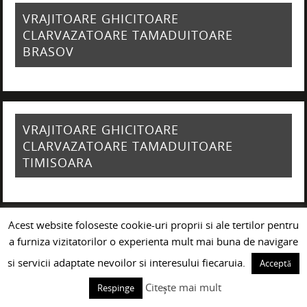
VRAJITOARE GHICITOARE
CLARVAZATOARE TAMADUITOARE
BRASOV
VRAJITOARE GHICITOARE
CLARVAZATOARE TAMADUITOARE
TIMISOARA
Acest website foloseste cookie-uri proprii si ale tertilor pentru
VRAJITOARE GHICITOARE
a furniza vizitatorilor o experienta mult mai buna de navigare
CLARVAZATOARE TAMADUITOARE IASI
si servicii adaptate nevoilor si interesului fiecaruia.
Acceptă
Citește mai mult
Respinge