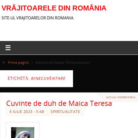
VRĂJITOARELE DIN ROMÂNIA
SITE-UL VRAJITOARELOR DIN ROMANIA.
Prima pagină
»
Articole etichetate "binecuvântare"
ETICHETĂ:
BINECUVÂNTARE
NICIUN COMENTARIU
Cuvinte de duh de Maica Teresa
6 IULIE 2023 - 5:48
SPIRITUALITATE