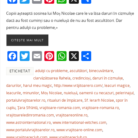
a
w
m
nt
h
ar
Copiii așteaptă sosirea lui Moș Nicolae care le va lăsa daruri în cizmulițe
c
itt
ai
er
at
ta
dacă au fost cuminți sau o nuielușă de nu au fost ascultători. Dar
e
er
l
e
s
je
pentru adulţii cu probleme,»
b
st
A
a
CITEȘTE MAI MULT
o
p
ză
F
T
E
Pi
W
X
P
o
p
a
w
m
nt
h
ar
k
adulţii cu probleme
,
ascultători
,
binecuvântare
,
ETICHETAT
c
itt
ai
er
at
ta
clarvăzătoarea Rahela
,
credincioși
,
daruri în cizmulițe
,
e
er
l
e
s
je
darurilor
,
harul meu magic
,
http://www.vrăjitoarero.com/
,
leacuri magice
,
b
st
A
a
leacurile
,
minunilor
,
Moș Nicolae
,
nuielușă
,
oamenii cu necazuri
,
pelerinajul
,
portalulvrajitoarelor.ro
,
ritualuri de împăcare
,
Sf. Ierarh Nicolae
,
spor în
o
p
ză
cuplu
,
Ţara Sfrântă
,
vrajitoare-romania.com
,
vrajitoare-romania.ro
,
o
p
vrajitoareledinromania.com
,
vrajitoareonline.ro
,
k
www.astrointernational.ro
,
www.international-witches.com
,
www.portalulvrajitoarelor.ro
,
www.vrajitoare-online.com
,
www.vrajitoareclub.com
,
www.vrajitoareclub.ro
,