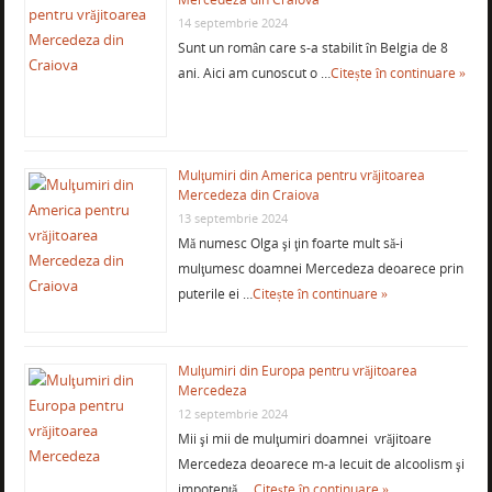
14 septembrie 2024
Sunt un român care s-a stabilit în Belgia de 8
ani. Aici am cunoscut o …
Citește în continuare »
Mulţumiri din America pentru vrăjitoarea
Mercedeza din Craiova
13 septembrie 2024
Mă numesc Olga şi ţin foarte mult să-i
mulţumesc doamnei Mercedeza deoarece prin
puterile ei …
Citește în continuare »
Mulţumiri din Europa pentru vrăjitoarea
Mercedeza
12 septembrie 2024
Mii şi mii de mulţumiri doamnei vrăjitoare
Mercedeza deoarece m-a lecuit de alcoolism şi
impotenţă, …
Citește în continuare »