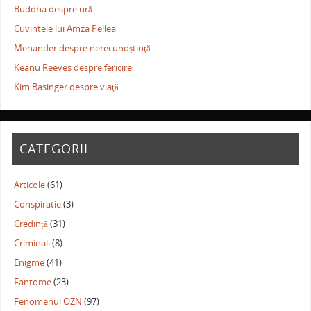
Buddha despre ură
Cuvintele lui Amza Pellea
Menander despre nerecunoştinţă
Keanu Reeves despre fericire
Kim Basinger despre viaţă
CATEGORII
Articole
(61)
Conspiratie
(3)
Credință
(31)
Criminali
(8)
Enigme
(41)
Fantome
(23)
Fenomenul OZN
(97)