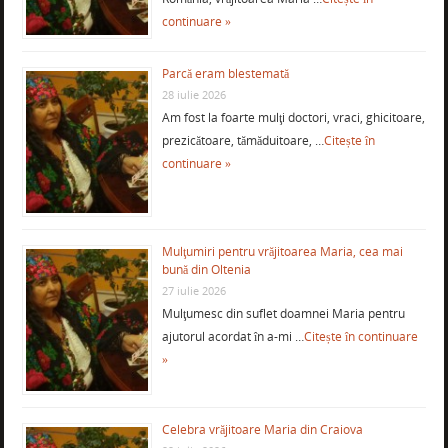
continuare »
Parcă eram blestemată
28 iulie 2026
Am fost la foarte mulţi doctori, vraci, ghicitoare,
prezicătoare, tămăduitoare, …
Citește în
continuare »
Mulţumiri pentru vrăjitoarea Maria, cea mai
bună din Oltenia
27 iulie 2026
Mulţumesc din suflet doamnei Maria pentru
ajutorul acordat în a-mi …
Citește în continuare
»
Celebra vrăjitoare Maria din Craiova