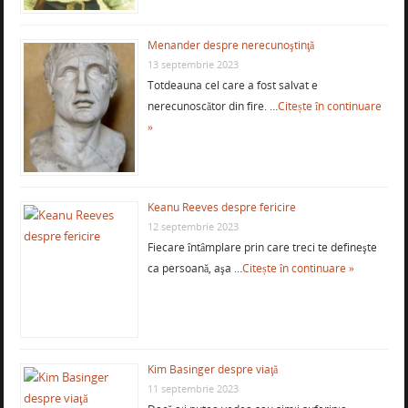
Menander despre nerecunoştinţă
13 septembrie 2023
Totdeauna cel care a fost salvat e
nerecunoscător din fire. …
Citește în continuare
»
Keanu Reeves despre fericire
12 septembrie 2023
Fiecare întâmplare prin care treci te defineşte
ca persoană, aşa …
Citește în continuare »
Kim Basinger despre viaţă
11 septembrie 2023