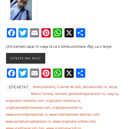
F
T
E
Pi
W
X
P
a
w
m
nt
h
ar
Unii oameni apar în viaţa ta ca o binecuvântare. Alţii, ca o lecţie.
c
itt
ai
er
at
ta
e
er
l
e
s
je
CITEȘTE MAI MULT
b
st
A
a
F
T
E
Pi
W
X
P
o
p
ză
a
w
m
nt
h
ar
o
p
binecuvântare
,
Cuvinte de duh
,
dezvaluiribiz.ro
,
lecţie
,
ETICHETAT
c
itt
ai
er
at
ta
k
Maica Teresa
,
oameni
,
portalulvrajitoarelor.ro
,
viaţa ta
,
e
er
l
e
s
je
vrajitoare-romania.com
,
vrajitoare-romania.ro
,
b
st
A
a
vrajitoareledinromania.com
,
vrajitoareonline.ro
,
www.astrointernational.ro
,
www.international-witches.com
,
o
p
ză
www.portalulvrajitoarelor.ro
,
www.vrajitoare-online.com
,
o
p
www.vrajitoareclub.com
,
www.vrajitoareclub.ro
,