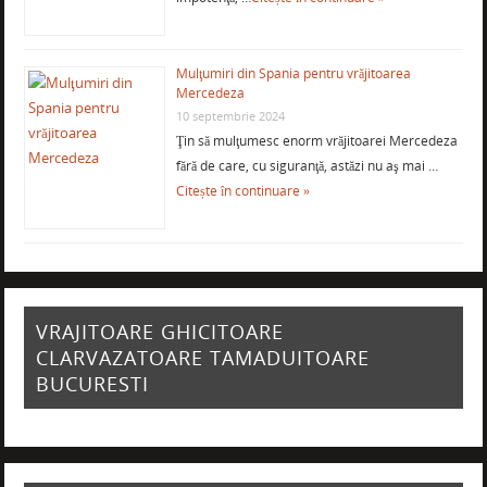
Mulţumiri din Spania pentru vrăjitoarea
Mercedeza
10 septembrie 2024
Ţin să mulţumesc enorm vrăjitoarei Mercedeza
fără de care, cu siguranţă, astăzi nu aş mai …
Citește în continuare »
VRAJITOARE GHICITOARE
CLARVAZATOARE TAMADUITOARE
BUCURESTI