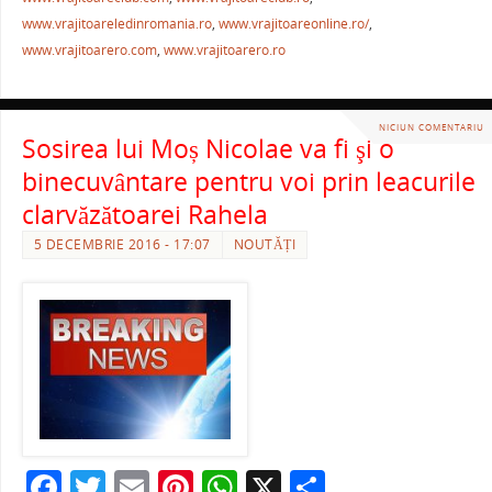
k
www.vrajitoareledinromania.ro
,
www.vrajitoareonline.ro/
,
www.vrajitoarero.com
,
www.vrajitoarero.ro
NICIUN COMENTARIU
Sosirea lui Moș Nicolae va fi şi o
binecuvântare pentru voi prin leacurile
clarvăzătoarei Rahela
5 DECEMBRIE 2016 - 17:07
NOUTĂȚI
F
T
E
Pi
W
X
P