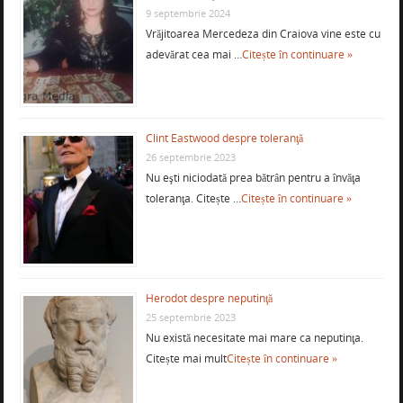
9 septembrie 2024
Vrăjitoarea Mercedeza din Craiova vine este cu
adevărat cea mai …
Citește în continuare »
Clint Eastwood despre toleranţă
26 septembrie 2023
Nu eşti niciodată prea bătrân pentru a învăţa
toleranţa. Citește …
Citește în continuare »
Herodot despre neputinţă
25 septembrie 2023
Nu există necesitate mai mare ca neputinţa.
Citește mai mult
Citește în continuare »