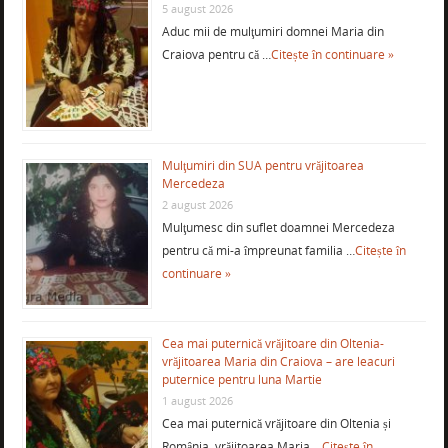
5 august 2026
Aduc mii de mulţumiri domnei Maria din
Craiova pentru că …
Citește în continuare »
Mulţumiri din SUA pentru vrăjitoarea
Mercedeza
2 august 2026
Mulţumesc din suflet doamnei Mercedeza
pentru că mi-a împreunat familia …
Citește în
continuare »
Cea mai puternică vrăjitoare din Oltenia-
vrăjitoarea Maria din Craiova – are leacuri
puternice pentru luna Martie
1 august 2026
Cea mai puternică vrăjitoare din Oltenia și
România, vrăjitoarea Maria …
Citește în