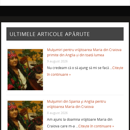
ULTIMELE ARTICOLE APĂRUTE
Mulţumiri pentru vrăjitoarea Maria din Craiova
primite din Anglia și din toată lumea
9 august 2026
Nu credeam că o să ajung să mi se facă …
Citește
în continuare »
Mulţumiri din Spania şi Anglia pentru
vrăjitoarea Maria din Craiova
8 august 2026
Am ajuns la doamna vrăjitoare Maria din
Craiova care m-a …
Citește în continuare »