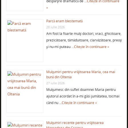
despărţire dramatică de …
Citește în continuare
»
Parcă eram blestemată
28 iulie 2026
Am fost la foarte mulţi doctori, vraci, ghicitoare,
prezicătoare, tămăduitoare, clarvăzătoare, preoţi
şi nu-mi puteau …
Citește în continuare »
Mulţumiri pentru vrăjitoarea Maria, cea mai
bună din Oltenia
27 iulie 2026
Mulţumesc din suflet doamnei Maria pentru
ajutorul acordat în a-mi găsi jumătatea, tocmai
când nu …
Citește în continuare »
Mulţumiri recente pentru vrăjitoarea
Mercedeza din Craiova