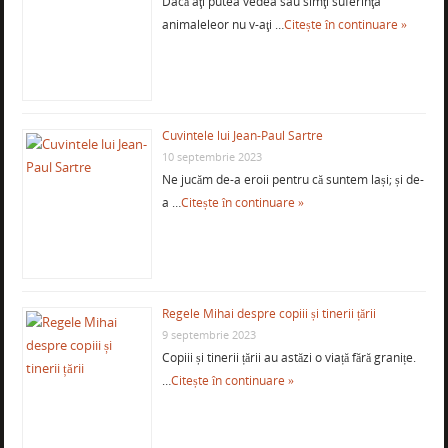
Dacă aţi putea vedea sau simţi suferinţa
animaleleor nu v-aţi …
Citește în continuare »
Cuvintele lui Jean-Paul Sartre
10 septembrie 2023
Ne jucăm de-a eroii pentru că suntem lași; și de-
a …
Citește în continuare »
Regele Mihai despre copiii și tinerii țării
9 septembrie 2023
Copiii și tinerii țării au astăzi o viață fără granițe.
…
Citește în continuare »