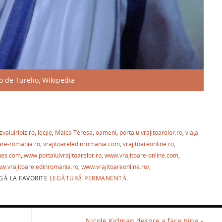
o de Turelio, Wikipedia
P
ar
zvaluiribiz.ro
,
lecţie
,
Maica Teresa
,
oameni
,
portalulvrajitoarelor.ro
,
viaţa
ta
oare-romania.ro
,
vrajitoareledinromania.com
,
vrajitoareonline.ro
,
je
hes.com
,
www.portalulvrajitoarelor.ro
,
www.vrajitoare-online.com
,
a
w.vrajitoareledinromania.ro
,
www.vrajitoareonline.ro/
,
Ă LA FAVORITE
LEGĂTURĂ PERMANENTĂ
.
ză
Nicole Kidman despre a face bine
»