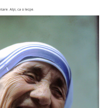
ar
re. Alţii, ca o lecţie.
ta
je
a
ză