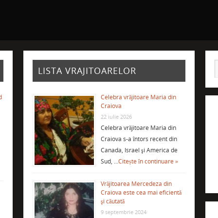
LISTA VRAJITOARELOR
d
Celebra vrăjitoare Maria din
Craiova
22 iulie 2026
Celebra vrăjitoare Maria din
Craiova s-a întors recent din
Canada, Israel şi America de
Sud, …
Citește în continuare »
Vrăjitoarea Mercedeza din
Craiova este cea mai eficientă
şi căutată
9 septembrie 2024