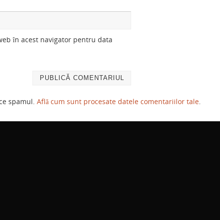
 web în acest navigator pentru data
uce spamul.
Află cum sunt procesate datele comentariilor tale
.