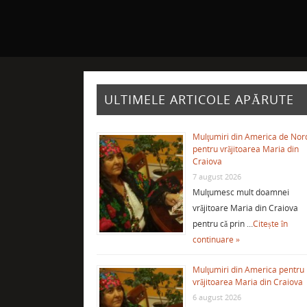
ULTIMELE ARTICOLE APĂRUTE
Mulţumiri din America de Nor
pentru vrăjitoarea Maria din
Craiova
7 august 2026
Mulţumesc mult doamnei
vrăjitoare Maria din Craiova
pentru că prin …
Citește în
continuare »
Mulţumiri din America pentru
vrăjitoarea Maria din Craiova
6 august 2026