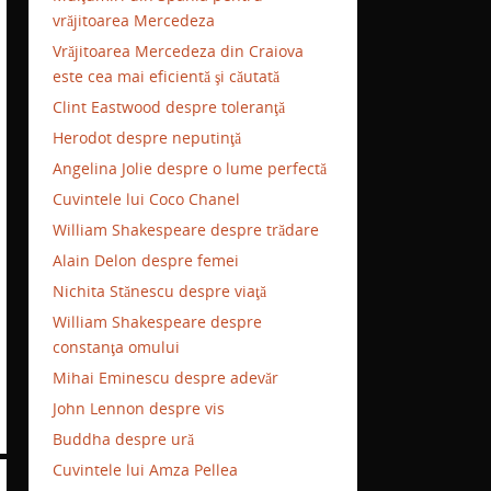
vrăjitoarea Mercedeza
Vrăjitoarea Mercedeza din Craiova
este cea mai eficientă şi căutată
Clint Eastwood despre toleranţă
Herodot despre neputinţă
Angelina Jolie despre o lume perfectă
Cuvintele lui Coco Chanel
William Shakespeare despre trădare
Alain Delon despre femei
Nichita Stănescu despre viaţă
William Shakespeare despre
constanţa omului
Mihai Eminescu despre adevăr
John Lennon despre vis
Buddha despre ură
Cuvintele lui Amza Pellea