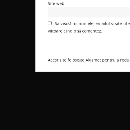
Site web
Salvează-mi numele, emailul și site-ul
viitoare când o să comentez.
Acest site folosește Akismet pentru a red