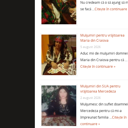
Nu credeam că o să ajung să m
se facă …
Citește în continuare
Mulţumiri pentru vrăjitoarea
Maria din Craiova
5 august 2026
Aduc mii de mulţumiri domnei
Maria din Craiova pentru că …
Citește în continuare »
Mulţumiri din SUA pentru
vrăjitoarea Mercedeza
2 august 2026
Mulţumesc din suflet doamne
Mercedeza pentru că mi-a
împreunat familia …
Citește în
continuare »