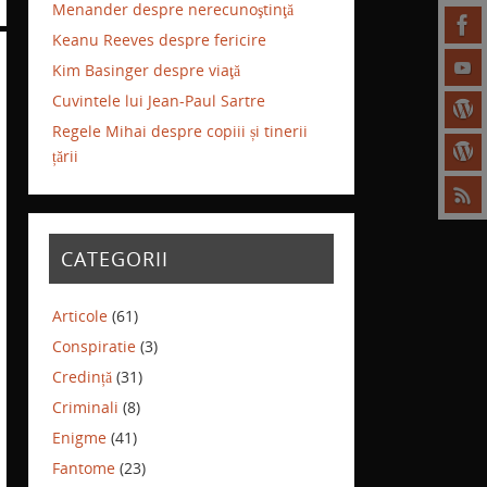
Menander despre nerecunoştinţă
Keanu Reeves despre fericire
Kim Basinger despre viaţă
Cuvintele lui Jean-Paul Sartre
Regele Mihai despre copiii și tinerii
țării
CATEGORII
Articole
(61)
Conspiratie
(3)
Credință
(31)
Criminali
(8)
Enigme
(41)
Fantome
(23)