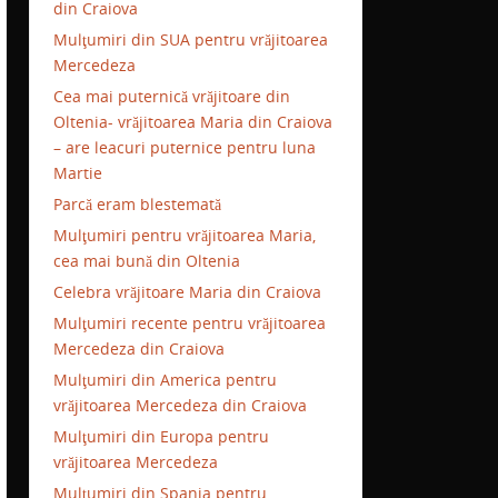
din Craiova
Mulţumiri din SUA pentru vrăjitoarea
Mercedeza
Cea mai puternică vrăjitoare din
Oltenia- vrăjitoarea Maria din Craiova
– are leacuri puternice pentru luna
Martie
Parcă eram blestemată
Mulţumiri pentru vrăjitoarea Maria,
cea mai bună din Oltenia
Celebra vrăjitoare Maria din Craiova
Mulţumiri recente pentru vrăjitoarea
Mercedeza din Craiova
Mulţumiri din America pentru
vrăjitoarea Mercedeza din Craiova
Mulţumiri din Europa pentru
vrăjitoarea Mercedeza
Mulţumiri din Spania pentru