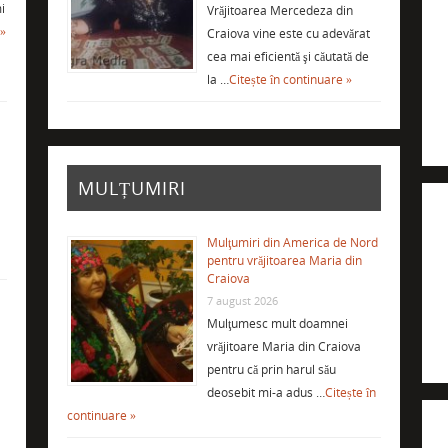
i
Vrăjitoarea Mercedeza din
 »
Craiova vine este cu adevărat
cea mai eficientă şi căutată de
la …
Citește în continuare »
MULȚUMIRI
Mulţumiri din America de Nord
pentru vrăjitoarea Maria din
Craiova
7 august 2026
Mulţumesc mult doamnei
vrăjitoare Maria din Craiova
i
pentru că prin harul său
deosebit mi-a adus …
Citește în
continuare »