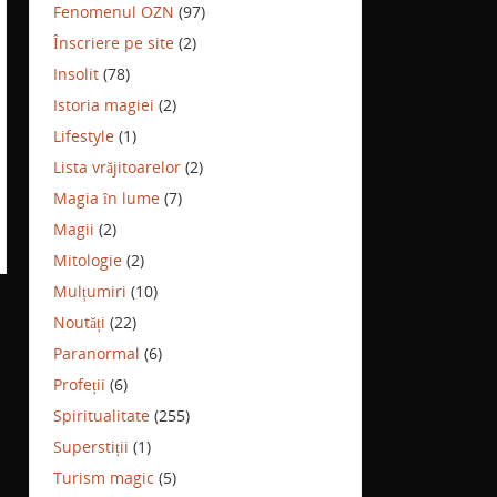
Fenomenul OZN
(97)
Înscriere pe site
(2)
Insolit
(78)
Istoria magiei
(2)
Lifestyle
(1)
Lista vrăjitoarelor
(2)
Magia în lume
(7)
Magii
(2)
Mitologie
(2)
Mulțumiri
(10)
Noutăți
(22)
Paranormal
(6)
Profeții
(6)
Spiritualitate
(255)
Superstiții
(1)
Turism magic
(5)