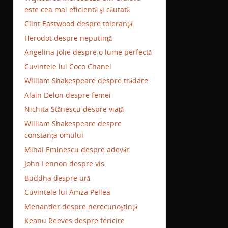
este cea mai eficientă şi căutată
Clint Eastwood despre toleranţă
Herodot despre neputinţă
Angelina Jolie despre o lume perfectă
Cuvintele lui Coco Chanel
William Shakespeare despre trădare
Alain Delon despre femei
Nichita Stănescu despre viaţă
William Shakespeare despre
constanţa omului
Mihai Eminescu despre adevăr
John Lennon despre vis
Buddha despre ură
Cuvintele lui Amza Pellea
Menander despre nerecunoştinţă
Keanu Reeves despre fericire