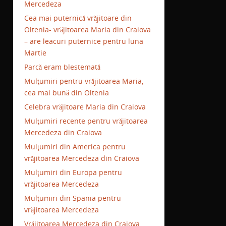
Mercedeza
Cea mai puternică vrăjitoare din
Oltenia- vrăjitoarea Maria din Craiova
– are leacuri puternice pentru luna
Martie
Parcă eram blestemată
Mulţumiri pentru vrăjitoarea Maria,
cea mai bună din Oltenia
Celebra vrăjitoare Maria din Craiova
Mulţumiri recente pentru vrăjitoarea
Mercedeza din Craiova
Mulţumiri din America pentru
vrăjitoarea Mercedeza din Craiova
Mulţumiri din Europa pentru
vrăjitoarea Mercedeza
Mulţumiri din Spania pentru
vrăjitoarea Mercedeza
Vrăjitoarea Mercedeza din Craiova