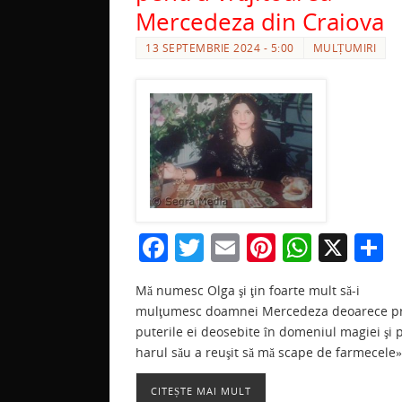
Mercedeza din Craiova
13 SEPTEMBRIE 2024 - 5:00
MULȚUMIRI
F
T
E
Pi
W
X
P
a
w
m
nt
h
a
Mă numesc Olga şi ţin foarte mult să-i
c
itt
ai
er
at
t
mulţumesc doamnei Mercedeza deoarece p
e
er
l
e
s
j
puterile ei deosebite în domeniul magiei şi 
b
st
A
a
harul său a reuşit să mă scape de farmecele»
o
p
z
CITEȘTE MAI MULT