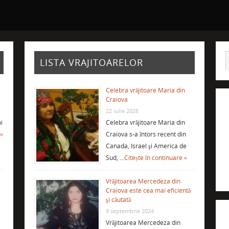
LISTA VRAJITOARELOR
Celebra vrăjitoare Maria din
Craiova
22 iulie 2026
i
Celebra vrăjitoare Maria din
 »
Craiova s-a întors recent din
Canada, Israel şi America de
Sud, …
Citește în continuare »
Vrăjitoarea Mercedeza din
Craiova este cea mai eficientă
şi căutată
9 septembrie 2024
Vrăjitoarea Mercedeza din