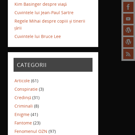
Kim Basinger despre viaţă
Cuvintele lui Jean-Paul Sartre
Regele Mihai despre copiii și tinerii
țării
Cuvintele lui Bruce Lee
CATEGORII
Articole
(61)
Conspiratie
(3)
Credință
(31)
Criminali
(8)
Enigme
(41)
Fantome
(23)
Fenomenul OZN
(97)