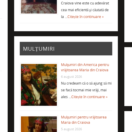
Craiova vine este cu adevărat
cea mai eficientă şi căutată de
la …
Citește în continuare »
i
MULȚUMIRI
Mulţumiri din America pentru
vrăjitoarea Maria din Craiova
6 august 2026
Nu credeam că o să ajung să mi
se facă tocmai mie vrăji, mai
ales …
Citește în continuare »
Mulţumiri pentru vrăjitoarea
Maria din Craiova
5 august 2026