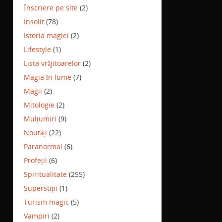
Înscriere pe site
(2)
Insolit
(78)
Istoria magiei
(2)
Lifestyle
(1)
Lista vrăjitoarelor
(2)
Magia în lume
(7)
Magii
(2)
Mitologie
(2)
Mulțumiri
(9)
Noutăți
(22)
Paranormal
(6)
Profeții
(6)
Spiritualitate
(255)
Superstiții
(1)
Turism magic
(5)
Vampiri
(2)