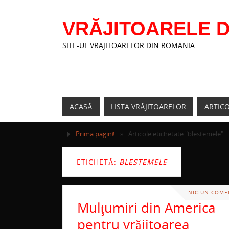
VRĂJITOARELE D
SITE-UL VRAJITOARELOR DIN ROMANIA.
ACASĂ
LISTA VRĂJITOARELOR
ARTIC
Prima pagină
»
Articole etichetate "blestemele"
ETICHETĂ:
BLESTEMELE
NICIUN COME
Mulţumiri din America
pentru vrăjitoarea