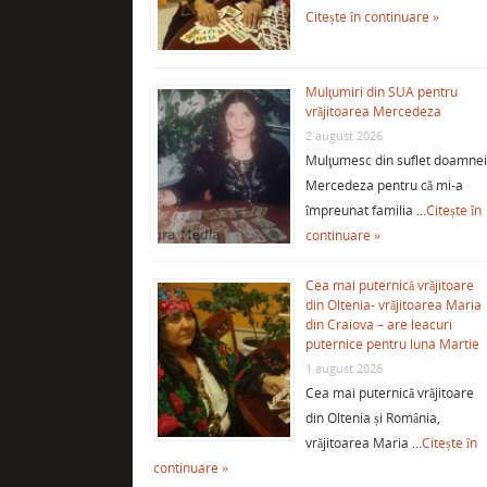
Citește în continuare »
Mulţumiri din SUA pentru
vrăjitoarea Mercedeza
2 august 2026
Mulţumesc din suflet doamne
Mercedeza pentru că mi-a
împreunat familia …
Citește în
continuare »
Cea mai puternică vrăjitoare
din Oltenia- vrăjitoarea Maria
din Craiova – are leacuri
puternice pentru luna Martie
1 august 2026
Cea mai puternică vrăjitoare
din Oltenia și România,
vrăjitoarea Maria …
Citește în
continuare »