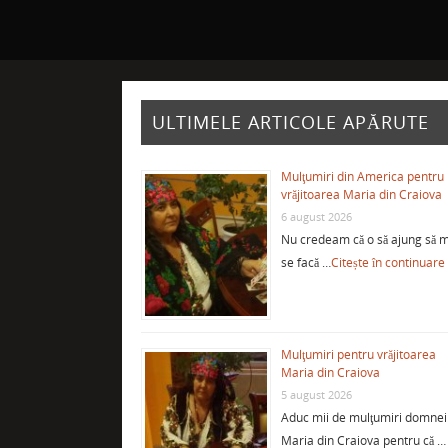
ULTIMELE ARTICOLE APĂRUTE
Mulţumiri din America pentru
vrăjitoarea Maria din Craiova
6 august 2026
Nu credeam că o să ajung să m
se facă …
Citește în continuare
Mulţumiri pentru vrăjitoarea
Maria din Craiova
5 august 2026
Aduc mii de mulţumiri domnei
Maria din Craiova pentru că …