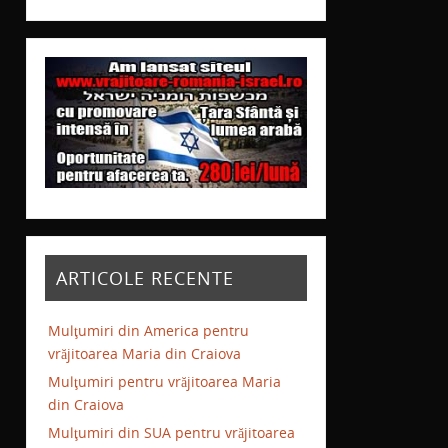
ARTICOLE RECENTE
Mulţumiri din America pentru
vrăjitoarea Maria din Craiova
Mulţumiri pentru vrăjitoarea Maria
din Craiova
Mulţumiri din SUA pentru vrăjitoarea