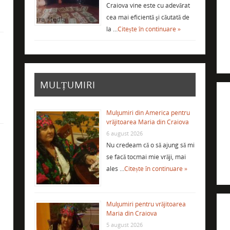
Craiova vine este cu adevărat
cea mai eficientă şi căutată de
la …
Citește în continuare »
i
MULȚUMIRI
Mulţumiri din America pentru
vrăjitoarea Maria din Craiova
6 august 2026
Nu credeam că o să ajung să mi
se facă tocmai mie vrăji, mai
ales …
Citește în continuare »
Mulţumiri pentru vrăjitoarea
Maria din Craiova
5 august 2026