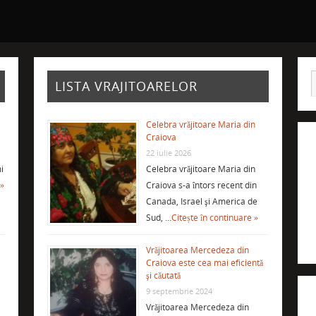
LISTA VRAJITOARELOR
Celebra vrăjitoare Maria din
Craiova
22 iulie 2026
i
Celebra vrăjitoare Maria din
 »
Craiova s-a întors recent din
Canada, Israel şi America de
Sud, …
Citește în continuare »
Vrăjitoarea Mercedeza din
Craiova este cea mai eficientă
şi căutată
9 septembrie 2024
Vrăjitoarea Mercedeza din