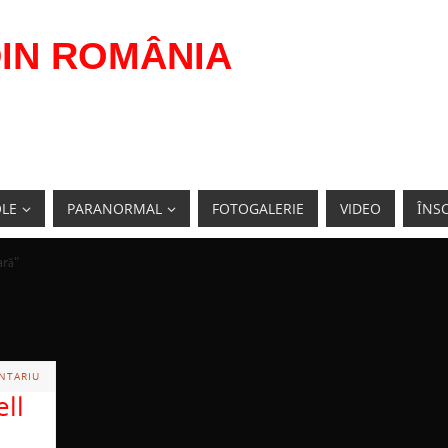
IN ROMÂNIA
OLE
PARANORMAL
FOTOGALERIE
VIDEO
ÎNSC
ară"
NTARIU
ll