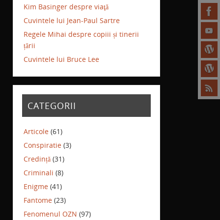
Kim Basinger despre viaţă
Cuvintele lui Jean-Paul Sartre
Regele Mihai despre copiii și tinerii
țării
Cuvintele lui Bruce Lee
CATEGORII
Articole
(61)
Conspiratie
(3)
Credință
(31)
Criminali
(8)
Enigme
(41)
Fantome
(23)
Fenomenul OZN
(97)