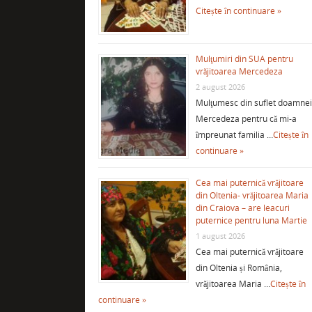
Citește în continuare »
Mulţumiri din SUA pentru
vrăjitoarea Mercedeza
2 august 2026
Mulţumesc din suflet doamne
Mercedeza pentru că mi-a
împreunat familia …
Citește în
continuare »
Cea mai puternică vrăjitoare
din Oltenia- vrăjitoarea Maria
din Craiova – are leacuri
puternice pentru luna Martie
1 august 2026
Cea mai puternică vrăjitoare
din Oltenia și România,
vrăjitoarea Maria …
Citește în
continuare »