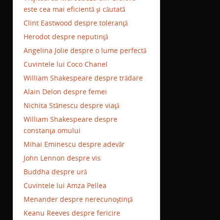
este cea mai eficientă şi căutată
Clint Eastwood despre toleranţă
Herodot despre neputinţă
Angelina Jolie despre o lume perfectă
Cuvintele lui Coco Chanel
William Shakespeare despre trădare
Alain Delon despre femei
Nichita Stănescu despre viaţă
William Shakespeare despre
constanţa omului
Mihai Eminescu despre adevăr
John Lennon despre vis
Buddha despre ură
Cuvintele lui Amza Pellea
Menander despre nerecunoştinţă
Keanu Reeves despre fericire