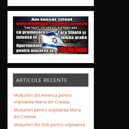
ARTICOLE RECENTE
Mulţumiri din America pentru
vrăjitoarea Maria din Craiova
Mulţumiri pentru vrăjitoarea Maria
din Craiova
Mulţumiri din SUA pentru vrăjitoarea