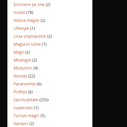
Înscriere pe site
(2)
Insolit
(78)
Istoria magiei
(2)
Lifestyle
(1)
Lista vrăjitoarelor
(2)
Magia în lume
(7)
Magii
(2)
Mitologie
(2)
Mulțumiri
(9)
Noutăți
(22)
Paranormal
(6)
Profeții
(6)
Spiritualitate
(255)
Superstiții
(1)
Turism magic
(5)
Vampiri
(2)