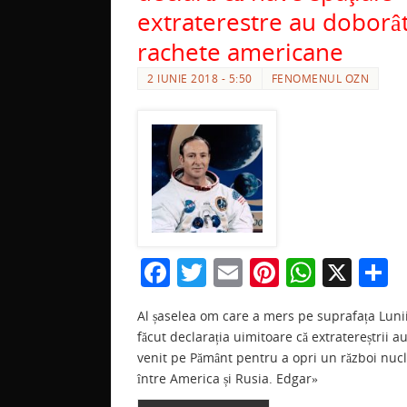
extraterestre au doborâ
rachete americane
2 IUNIE 2018 - 5:50
FENOMENUL OZN
F
T
E
Pi
W
X
P
a
w
m
nt
h
a
Al șaselea om care a mers pe suprafața Luni
c
itt
ai
er
at
t
făcut declarația uimitoare că extratereștrii a
e
er
l
e
s
j
venit pe Pământ pentru a opri un război nuc
b
st
A
a
între America și Rusia. Edgar»