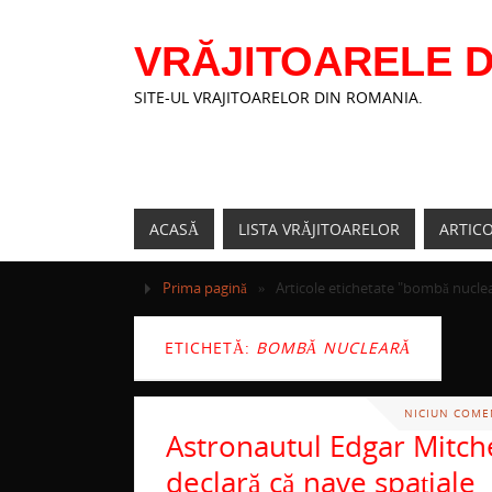
VRĂJITOARELE D
SITE-UL VRAJITOARELOR DIN ROMANIA.
ACASĂ
LISTA VRĂJITOARELOR
ARTIC
Prima pagină
»
Articole etichetate "bombă nucle
ETICHETĂ:
BOMBĂ NUCLEARĂ
NICIUN COME
Astronautul Edgar Mitche
declară că nave spaţiale