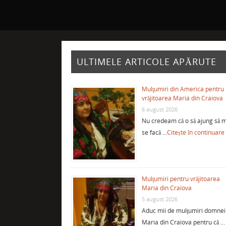
ULTIMELE ARTICOLE APĂRUTE
Mulţumiri din America pentru
vrăjitoarea Maria din Craiova
6 august 2026
Nu credeam că o să ajung să m
se facă …
Citește în continuare
Mulţumiri pentru vrăjitoarea
Maria din Craiova
5 august 2026
Aduc mii de mulţumiri domnei
Maria din Craiova pentru că …