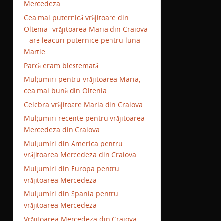
Mercedeza
Cea mai puternică vrăjitoare din
Oltenia- vrăjitoarea Maria din Craiova
– are leacuri puternice pentru luna
Martie
Parcă eram blestemată
Mulţumiri pentru vrăjitoarea Maria,
cea mai bună din Oltenia
Celebra vrăjitoare Maria din Craiova
Mulţumiri recente pentru vrăjitoarea
Mercedeza din Craiova
Mulţumiri din America pentru
vrăjitoarea Mercedeza din Craiova
Mulţumiri din Europa pentru
vrăjitoarea Mercedeza
Mulţumiri din Spania pentru
vrăjitoarea Mercedeza
Vrăjitoarea Mercedeza din Craiova