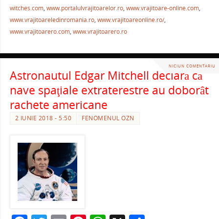
b
st
A
a
witches.com
,
www.portalulvrajitoarelor.ro
,
www.vrajitoare-online.com
,
o
p
ză
www.vrajitoareledinromania.ro
,
www.vrajitoareonline.ro/
,
o
p
www.vrajitoarero.com
,
www.vrajitoarero.ro
k
NICIUN COMENTARIU
Astronautul Edgar Mitchell declară că
nave spaţiale extraterestre au doborât
rachete americane
2 IUNIE 2018 - 5:50
FENOMENUL OZN