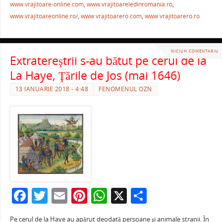
www.vrajitoare-online.com
,
www.vrajitoareledinromania.ro
,
www.vrajitoareonline.ro/
,
www.vrajitoarero.com
,
www.vrajitoarero.ro
NICIUN COMENTARIU
Extratereştrii s-au bătut pe cerul de la
La Haye, Ţările de Jos (mai 1646)
13 IANUARIE 2018 - 4:48
FENOMENUL OZN
F
T
E
Pi
W
X
P
a
w
m
nt
h
ar
Pe cerul de la Haye au apărut deodată persoane şi animale stranii. În