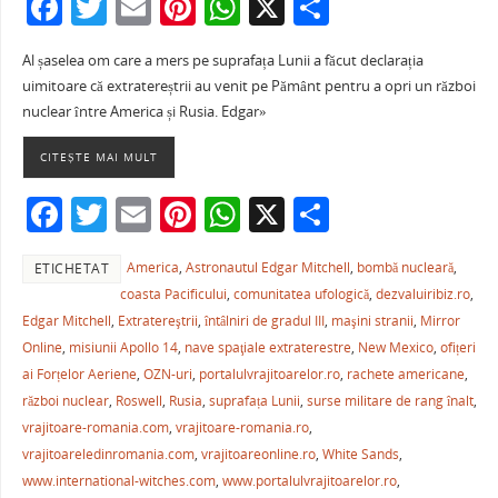
F
T
E
Pi
W
X
P
a
w
m
nt
h
ar
Al șaselea om care a mers pe suprafața Lunii a făcut declarația
c
itt
ai
er
at
ta
uimitoare că extratereștrii au venit pe Pământ pentru a opri un război
e
er
l
e
s
je
nuclear între America și Rusia. Edgar»
b
st
A
a
CITEȘTE MAI MULT
o
p
ză
F
T
E
Pi
W
X
P
o
p
a
w
m
nt
h
ar
k
America
,
Astronautul Edgar Mitchell
,
bombă nucleară
,
ETICHETAT
c
itt
ai
er
at
ta
coasta Pacificului
,
comunitatea ufologică
,
dezvaluiribiz.ro
,
e
er
l
e
s
je
Edgar Mitchell
,
Extratereştrii
,
întâlniri de gradul III
,
maşini stranii
,
Mirror
b
st
A
a
Online
,
misiunii Apollo 14
,
nave spaţiale extraterestre
,
New Mexico
,
ofițeri
ai Forțelor Aeriene
,
OZN-uri
,
portalulvrajitoarelor.ro
,
rachete americane
,
o
p
ză
război nuclear
,
Roswell
,
Rusia
,
suprafața Lunii
,
surse militare de rang înalt
,
o
p
vrajitoare-romania.com
,
vrajitoare-romania.ro
,
k
vrajitoareledinromania.com
,
vrajitoareonline.ro
,
White Sands
,
www.international-witches.com
,
www.portalulvrajitoarelor.ro
,