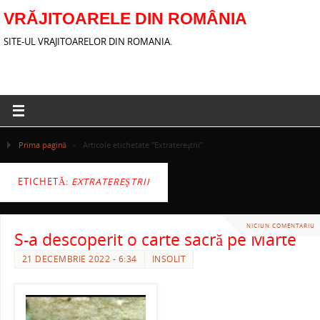
VRĂJITOARELE DIN ROMÂNIA
SITE-UL VRAJITOARELOR DIN ROMANIA.
Prima pagină
»
Articole etichetate "Extratereştrii"
ETICHETĂ:
EXTRATEREŞTRII
NICIUN COMENTARIU
S-a descoperit o carte sacră pe Marte
21 DECEMBRIE 2022 - 6:34
INSOLIT