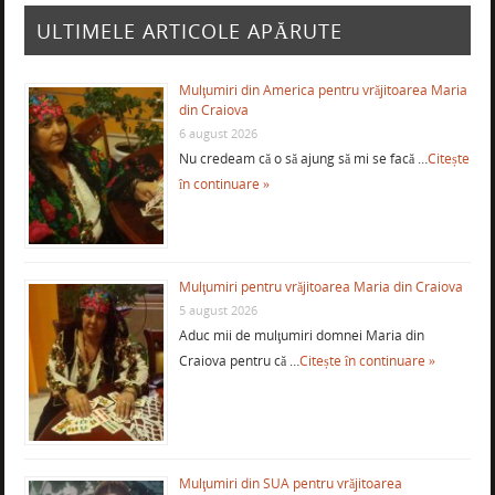
ULTIMELE ARTICOLE APĂRUTE
Mulţumiri din America pentru vrăjitoarea Maria
din Craiova
6 august 2026
Nu credeam că o să ajung să mi se facă …
Citește
în continuare »
Mulţumiri pentru vrăjitoarea Maria din Craiova
5 august 2026
Aduc mii de mulţumiri domnei Maria din
Craiova pentru că …
Citește în continuare »
Mulţumiri din SUA pentru vrăjitoarea