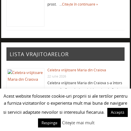
prost. …
Citește în continuare »
LISTA VRAJITOARELOR
Celebra vrăjitoare Maria din Craiova
22 iulie 2026
Celebra vrăjitoare Maria din Craiova s-a întors
recent din Canada, Israel şi America de Sud, …
Acest website foloseste cookie-uri proprii si ale tertilor pentru
Citește în continuare »
a furniza vizitatorilor o experienta mult mai buna de navigare
si servicii adaptate nevoilor si interesului fiecaruia.
Acceptă
Vrăjitoarea Mercedeza din Craiova este cea
Citește mai mult
Respinge
mai eficientă şi căutată