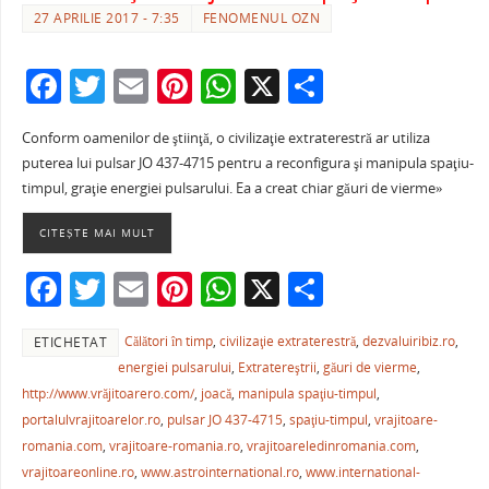
27 APRILIE 2017 - 7:35
FENOMENUL OZN
F
T
E
Pi
W
X
P
a
w
m
nt
h
ar
Conform oamenilor de ştiinţă, o civilizaţie extraterestră ar utiliza
c
itt
ai
er
at
ta
puterea lui pulsar JO 437-4715 pentru a reconfigura şi manipula spaţiu-
e
er
l
e
s
je
timpul, graţie energiei pulsarului. Ea a creat chiar găuri de vierme»
b
st
A
a
CITEȘTE MAI MULT
o
p
ză
F
T
E
Pi
W
X
P
o
p
a
w
m
nt
h
ar
k
Călători în timp
,
civilizaţie extraterestră
,
dezvaluiribiz.ro
,
ETICHETAT
c
itt
ai
er
at
ta
energiei pulsarului
,
Extratereştrii
,
găuri de vierme
,
e
er
l
e
s
je
http://www.vrăjitoarero.com/
,
joacă
,
manipula spaţiu-timpul
,
b
st
A
a
portalulvrajitoarelor.ro
,
pulsar JO 437-4715
,
spaţiu-timpul
,
vrajitoare-
romania.com
,
vrajitoare-romania.ro
,
vrajitoareledinromania.com
,
o
p
ză
vrajitoareonline.ro
,
www.astrointernational.ro
,
www.international-