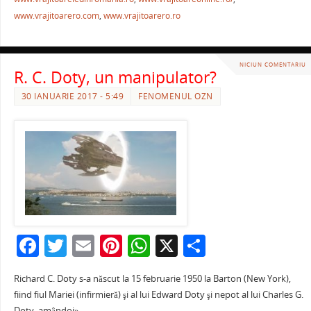
www.vrajitoarero.com
,
www.vrajitoarero.ro
NICIUN COMENTARIU
R. C. Doty, un manipulator?
30 IANUARIE 2017 - 5:49
FENOMENUL OZN
F
T
E
Pi
W
X
P
a
w
m
nt
h
ar
Richard C. Doty s-a născut la 15 februarie 1950 la Barton (New York),
c
itt
ai
er
at
ta
fiind fiul Mariei (infirmieră) şi al lui Edward Doty şi nepot al lui Charles G.
Doty, amândoi»