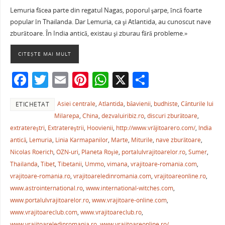
a
w
m
nt
h
ar
Lemuria făcea parte din regatul Nagas, poporul şarpe, încă foarte
c
itt
ai
er
at
ta
popular în Thailanda. Dar Lemuria, ca şi Atlantida, au cunoscut nave
e
er
l
e
s
je
zburătoare. În India antică, existau şi zburau fără probleme.»
b
st
A
a
CITEȘTE MAI MULT
o
p
ză
F
T
E
Pi
W
X
P
o
p
a
w
m
nt
h
ar
k
Asiei centrale
,
Atlantida
,
bâavienii
,
budhiste
,
Cânturile lui
ETICHETAT
c
itt
ai
er
at
ta
Milarepa
,
China
,
dezvaluiribiz.ro
,
discuri zburătoare
,
e
er
l
e
s
je
extratereştri
,
Extratereştrii
,
Hoovienii
,
http://www.vrăjitoarero.com/
,
India
b
st
A
a
antică
,
Lemuria
,
Linia Karmapanilor
,
Marte
,
Miturile
,
nave zburătoare
,
Nicolas Roerich
,
OZN-uri
,
Planeta Roşie
,
portalulvrajitoarelor.ro
,
Sumer
,
o
p
ză
Thailanda
,
Tibet
,
Tibetanii
,
Ummo
,
vimana
,
vrajitoare-romania.com
,
o
p
vrajitoare-romania.ro
,
vrajitoareledinromania.com
,
vrajitoareonline.ro
,
k
www.astrointernational.ro
,
www.international-witches.com
,
www.portalulvrajitoarelor.ro
,
www.vrajitoare-online.com
,
www.vrajitoareclub.com
,
www.vrajitoareclub.ro
,
www.vrajitoareledinromania.ro
,
www.vrajitoareonline.ro/
,