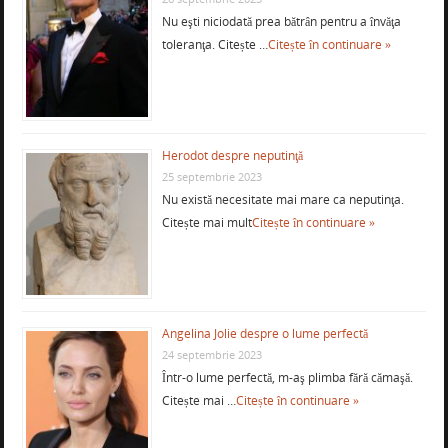
Nu eşti niciodată prea bătrân pentru a învăţa
toleranţa. Citește …
Citește în continuare »
Herodot despre neputinţă
25 septembrie 2023
Nu există necesitate mai mare ca neputinţa.
Citește mai mult
Citește în continuare »
Angelina Jolie despre o lume perfectă
24 septembrie 2023
Într-o lume perfectă, m-aş plimba fără cămaşă.
Citește mai …
Citește în continuare »