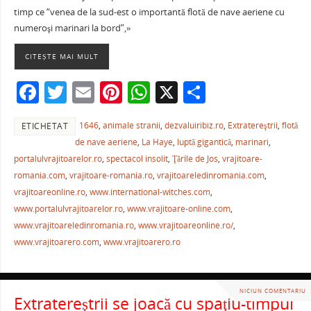
c
itt
ai
er
at
ta
timp ce “venea de la sud-est o importantă flotă de nave aeriene cu
e
er
l
e
s
je
numeroşi marinari la bord”,»
b
st
A
a
CITEȘTE MAI MULT
o
p
ză
F
T
E
Pi
W
X
P
o
p
a
w
m
nt
h
ar
k
1646
,
animale stranii
,
dezvaluiribiz.ro
,
Extratereştrii
,
flotă
ETICHETAT
c
itt
ai
er
at
ta
de nave aeriene
,
La Haye
,
luptă gigantică
,
marinari
,
e
er
l
e
s
je
portalulvrajitoarelor.ro
,
spectacol insolit
,
Ţările de Jos
,
vrajitoare-
b
st
A
a
romania.com
,
vrajitoare-romania.ro
,
vrajitoareledinromania.com
,
vrajitoareonline.ro
,
www.international-witches.com
,
o
p
ză
www.portalulvrajitoarelor.ro
,
www.vrajitoare-online.com
,
o
p
www.vrajitoareledinromania.ro
,
www.vrajitoareonline.ro/
,
k
www.vrajitoarero.com
,
www.vrajitoarero.ro
NICIUN COMENTARIU
Extratereştrii se joacă cu spaţiu-timpul