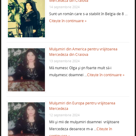
Mercedeza din Craiova
14 septembrie 2024
Sunt un român care s-a stabilit în Belgia de 8 …
Citește în continuare »
Mulţumiri din America pentru vrăjitoarea
Mercedeza din Craiova
13 septembrie 2024
Mă numesc Olga şi ţin foarte mult să-i
mulţumesc doamnei …
Citește în continuare »
Mulţumiri din Europa pentru vrăjitoarea
Mercedeza
12 septembrie 2024
Mii şi mii de mulţumiri doamnei vrăjitoare
Mercedeza deoarece m-a …
Citește în
continuare »