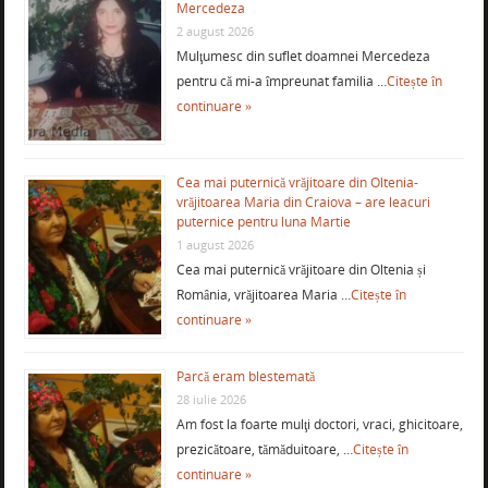
Mercedeza
2 august 2026
Mulţumesc din suflet doamnei Mercedeza
pentru că mi-a împreunat familia …
Citește în
continuare »
Cea mai puternică vrăjitoare din Oltenia-
vrăjitoarea Maria din Craiova – are leacuri
puternice pentru luna Martie
1 august 2026
Cea mai puternică vrăjitoare din Oltenia și
România, vrăjitoarea Maria …
Citește în
continuare »
Parcă eram blestemată
28 iulie 2026
Am fost la foarte mulţi doctori, vraci, ghicitoare,
prezicătoare, tămăduitoare, …
Citește în
continuare »