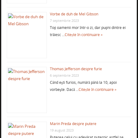
Vorbe de duh de Mel Gibson
7 septembrie 2023
Toţi oamenii mor într-o zi, dar puţini dintre ei
trăiesc …
Citește în continuare »
Thomas Jefferson despre furie
6 septembrie 2023
Când eşti furios, numără până la 10, apoi
vorbeşte. Dacă …
Citește în continuare »
Marin Preda despre putere
19 august 2023
Puterea celui cu adevărat puternic astfel se