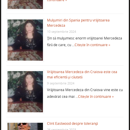
Mulţumiri din Spania pentru vrăjitoarea
Mercedeza
10 septembrie 2024
Ţin să mulţumesc enorm vrăjitoarei Mercedeza
fără de care, cu …
Citește în continuare »
Vrăjitoarea Mercedeza din Craiova este cea
mai eficientă şi căutată
9 septembrie 2024
Vrăjitoarea Mercedeza din Craiova vine este cu
adevărat cea mai …
Citește în continuare »
Clint Eastwood despre toleranţă
26 septembrie 2023