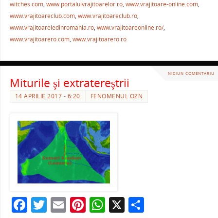
o
p
witches.com
,
www.portalulvrajitoarelor.ro
,
www.vrajitoare-online.com
,
k
www.vrajitoareclub.com
,
www.vrajitoareclub.ro
,
www.vrajitoareledinromania.ro
,
www.vrajitoareonline.ro/
,
www.vrajitoarero.com
,
www.vrajitoarero.ro
NICIUN COMENTARIU
Miturile şi extratereştrii
14 APRILIE 2017 - 6:20
FENOMENUL OZN
F
T
E
Pi
W
X
P