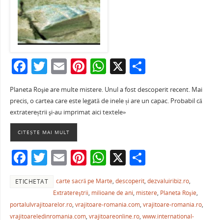
F
T
E
Pi
W
X
P
a
w
m
nt
h
ar
Planeta Roşie are multe mistere. Unul a fost descoperit recent. Mai
c
itt
ai
er
at
ta
precis, o cartea care este legată de inele și are un capac. Probabil că
e
er
l
e
s
je
extratereștrii şi-au imprimat aici textele»
b
st
A
a
CITEȘTE MAI MULT
o
p
ză
F
T
E
Pi
W
X
P
o
p
a
w
m
nt
h
ar
k
carte sacră pe Marte
,
descoperit
,
dezvaluiribiz.ro
,
ETICHETAT
c
itt
ai
er
at
ta
Extratereştrii
,
milioane de ani
,
mistere
,
Planeta Roşie
,
e
er
l
e
s
je
portalulvrajitoarelor.ro
,
vrajitoare-romania.com
,
vrajitoare-romania.ro
,
vrajitoareledinromania.com
,
vrajitoareonline.ro
,
www.international-