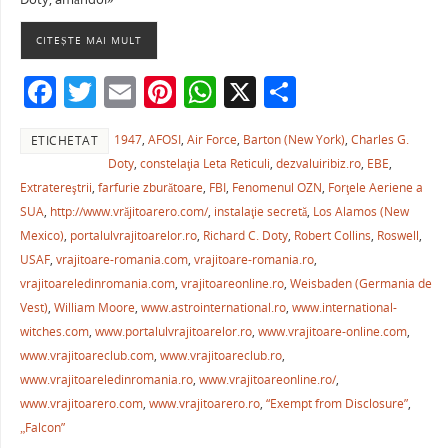
e
er
l
e
s
je
b
st
A
a
CITEȘTE MAI MULT
o
p
ză
F
T
E
Pi
W
X
P
o
p
a
w
m
nt
h
ar
k
1947
,
AFOSI
,
Air Force
,
Barton (New York)
,
Charles G.
ETICHETAT
c
itt
ai
er
at
ta
Doty
,
constelaţia Leta Reticuli
,
dezvaluiribiz.ro
,
EBE
,
e
er
l
e
s
je
Extratereştrii
,
farfurie zburătoare
,
FBI
,
Fenomenul OZN
,
Forţele Aeriene a
b
st
A
a
SUA
,
http://www.vrăjitoarero.com/
,
instalaţie secretă
,
Los Alamos (New
Mexico)
,
portalulvrajitoarelor.ro
,
Richard C. Doty
,
Robert Collins
,
Roswell
,
o
p
ză
USAF
,
vrajitoare-romania.com
,
vrajitoare-romania.ro
,
o
p
vrajitoareledinromania.com
,
vrajitoareonline.ro
,
Weisbaden (Germania de
k
Vest)
,
William Moore
,
www.astrointernational.ro
,
www.international-
witches.com
,
www.portalulvrajitoarelor.ro
,
www.vrajitoare-online.com
,
www.vrajitoareclub.com
,
www.vrajitoareclub.ro
,
www.vrajitoareledinromania.ro
,
www.vrajitoareonline.ro/
,
www.vrajitoarero.com
,
www.vrajitoarero.ro
,
“Exempt from Disclosure”
,
„Falcon”