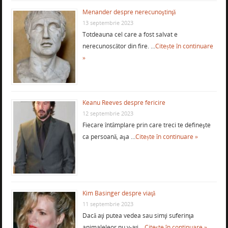
Menander despre nerecunoştinţă
13 septembrie 2023
Totdeauna cel care a fost salvat e
nerecunoscător din fire. …
Citește în continuare
»
Keanu Reeves despre fericire
12 septembrie 2023
Fiecare întâmplare prin care treci te defineşte
ca persoană, aşa …
Citește în continuare »
Kim Basinger despre viaţă
11 septembrie 2023
Dacă aţi putea vedea sau simţi suferinţa
animaleleor nu v-aţi …
Citește în continuare »