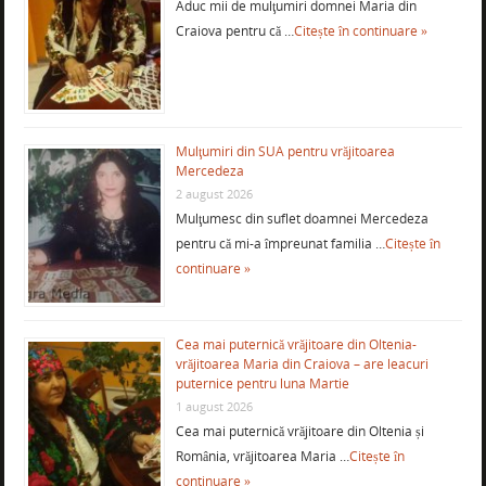
Aduc mii de mulţumiri domnei Maria din
Craiova pentru că …
Citește în continuare »
Mulţumiri din SUA pentru vrăjitoarea
Mercedeza
2 august 2026
Mulţumesc din suflet doamnei Mercedeza
pentru că mi-a împreunat familia …
Citește în
continuare »
Cea mai puternică vrăjitoare din Oltenia-
vrăjitoarea Maria din Craiova – are leacuri
puternice pentru luna Martie
1 august 2026
Cea mai puternică vrăjitoare din Oltenia și
România, vrăjitoarea Maria …
Citește în
continuare »