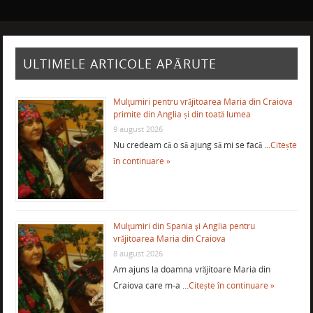
ULTIMELE ARTICOLE APĂRUTE
Mulţumiri pentru vrăjitoarea Maria din Craiova
primite din Anglia și din toată lumea
9 august 2026
Nu credeam că o să ajung să mi se facă …
Citește
în continuare »
Mulţumiri din Spania şi Anglia pentru
vrăjitoarea Maria din Craiova
8 august 2026
Am ajuns la doamna vrăjitoare Maria din
Craiova care m-a …
Citește în continuare »