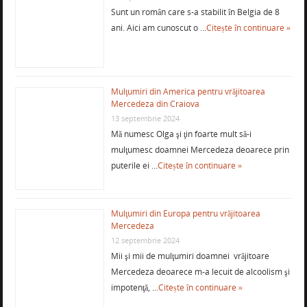
Sunt un român care s-a stabilit în Belgia de 8
ani. Aici am cunoscut o …
Citește în continuare »
Mulţumiri din America pentru vrăjitoarea
Mercedeza din Craiova
13 septembrie 2024
Mă numesc Olga şi ţin foarte mult să-i
mulţumesc doamnei Mercedeza deoarece prin
puterile ei …
Citește în continuare »
Mulţumiri din Europa pentru vrăjitoarea
Mercedeza
12 septembrie 2024
Mii şi mii de mulţumiri doamnei vrăjitoare
Mercedeza deoarece m-a lecuit de alcoolism şi
impotenţă, …
Citește în continuare »