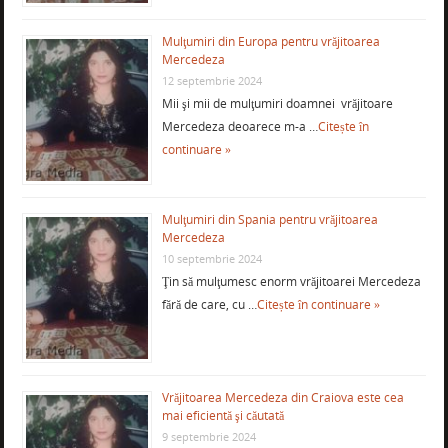
Mulţumiri din Europa pentru vrăjitoarea
Mercedeza
12 septembrie 2024
Mii şi mii de mulţumiri doamnei vrăjitoare
Mercedeza deoarece m-a …
Citește în
continuare »
Mulţumiri din Spania pentru vrăjitoarea
Mercedeza
10 septembrie 2024
Ţin să mulţumesc enorm vrăjitoarei Mercedeza
fără de care, cu …
Citește în continuare »
Vrăjitoarea Mercedeza din Craiova este cea
mai eficientă şi căutată
9 septembrie 2024