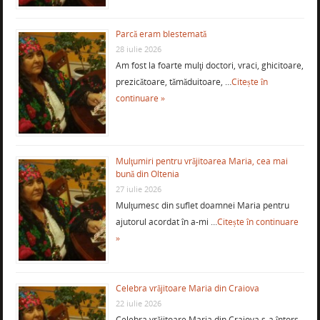
Parcă eram blestemată
28 iulie 2026
Am fost la foarte mulţi doctori, vraci, ghicitoare,
prezicătoare, tămăduitoare, …
Citește în
continuare »
Mulţumiri pentru vrăjitoarea Maria, cea mai
bună din Oltenia
27 iulie 2026
Mulţumesc din suflet doamnei Maria pentru
ajutorul acordat în a-mi …
Citește în continuare
»
Celebra vrăjitoare Maria din Craiova
22 iulie 2026
Celebra vrăjitoare Maria din Craiova s-a întors