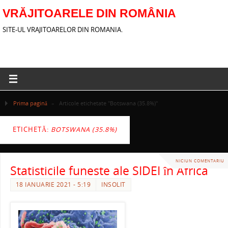
VRĂJITOARELE DIN ROMÂNIA
SITE-UL VRAJITOARELOR DIN ROMANIA.
Prima pagină
»
Articole etichetate "Botswana (35.8%)"
ETICHETĂ:
BOTSWANA (35.8%)
NICIUN COMENTARIU
Statisticile funeste ale SIDEI în Africa
18 IANUARIE 2021 - 5:19
INSOLIT