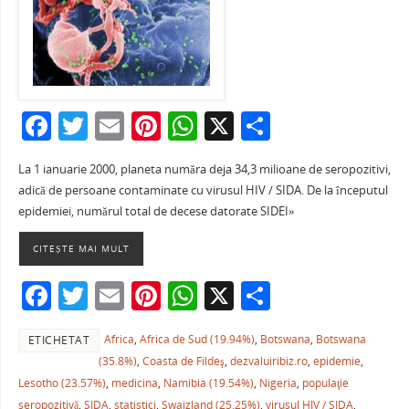
F
T
E
Pi
W
X
P
a
w
m
nt
h
ar
La 1 ianuarie 2000, planeta număra deja 34,3 milioane de seropozitivi,
c
itt
ai
er
at
ta
adică de persoane contaminate cu virusul HIV / SIDA. De la începutul
e
er
l
e
s
je
epidemiei, numărul total de decese datorate SIDEI»
b
st
A
a
CITEȘTE MAI MULT
o
p
ză
F
T
E
Pi
W
X
P
o
p
a
w
m
nt
h
ar
k
Africa
,
Africa de Sud (19.94%)
,
Botswana
,
Botswana
ETICHETAT
c
itt
ai
er
at
ta
(35.8%)
,
Coasta de Fildeş
,
dezvaluiribiz.ro
,
epidemie
,
e
er
l
e
s
je
Lesotho (23.57%)
,
medicina
,
Namibia (19.54%)
,
Nigeria
,
populaţie
seropozitivă
,
SIDA
,
statistici
,
Swaizland (25.25%)
,
virusul HIV / SIDA
,