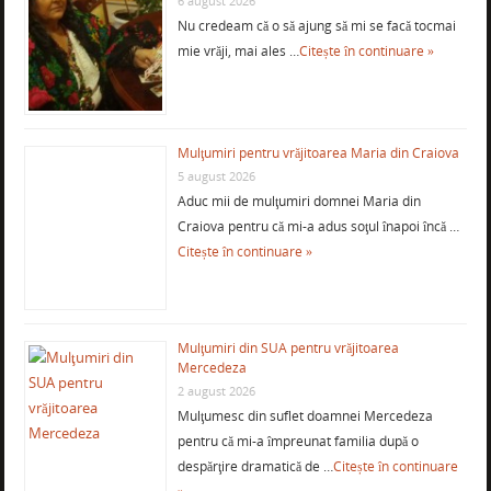
6 august 2026
Nu credeam că o să ajung să mi se facă tocmai
mie vrăji, mai ales …
Citește în continuare »
Mulţumiri pentru vrăjitoarea Maria din Craiova
5 august 2026
Aduc mii de mulţumiri domnei Maria din
Craiova pentru că mi-a adus soţul înapoi încă …
Citește în continuare »
Mulţumiri din SUA pentru vrăjitoarea
Mercedeza
2 august 2026
Mulţumesc din suflet doamnei Mercedeza
pentru că mi-a împreunat familia după o
despărţire dramatică de …
Citește în continuare