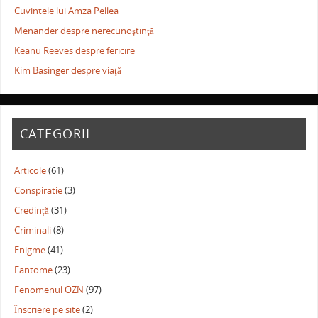
Cuvintele lui Amza Pellea
Menander despre nerecunoştinţă
Keanu Reeves despre fericire
Kim Basinger despre viaţă
CATEGORII
Articole
(61)
Conspiratie
(3)
Credință
(31)
Criminali
(8)
Enigme
(41)
Fantome
(23)
Fenomenul OZN
(97)
Înscriere pe site
(2)