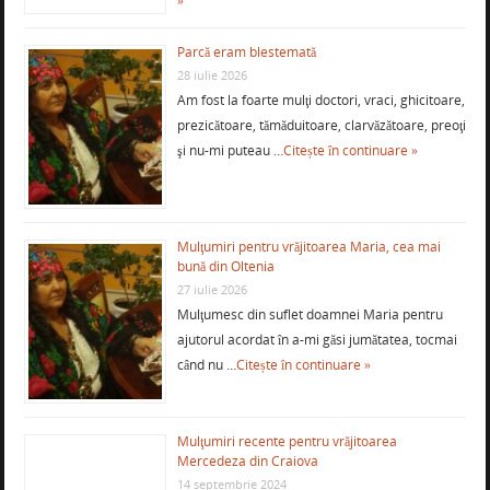
»
Parcă eram blestemată
28 iulie 2026
Am fost la foarte mulţi doctori, vraci, ghicitoare,
prezicătoare, tămăduitoare, clarvăzătoare, preoţi
şi nu-mi puteau …
Citește în continuare »
Mulţumiri pentru vrăjitoarea Maria, cea mai
bună din Oltenia
27 iulie 2026
Mulţumesc din suflet doamnei Maria pentru
ajutorul acordat în a-mi găsi jumătatea, tocmai
când nu …
Citește în continuare »
Mulţumiri recente pentru vrăjitoarea
Mercedeza din Craiova
14 septembrie 2024