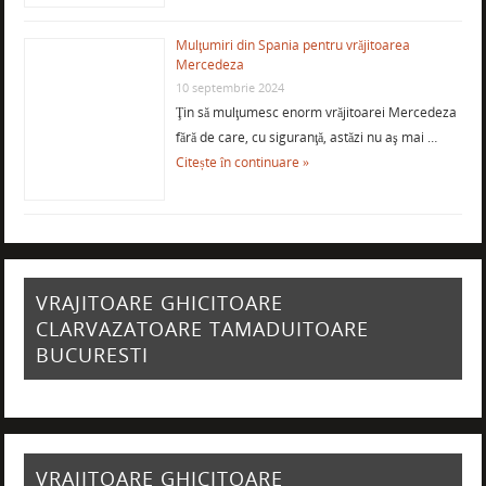
Mulţumiri din Spania pentru vrăjitoarea
Mercedeza
10 septembrie 2024
Ţin să mulţumesc enorm vrăjitoarei Mercedeza
fără de care, cu siguranţă, astăzi nu aş mai …
Citește în continuare »
VRAJITOARE GHICITOARE
CLARVAZATOARE TAMADUITOARE
BUCURESTI
VRAJITOARE GHICITOARE