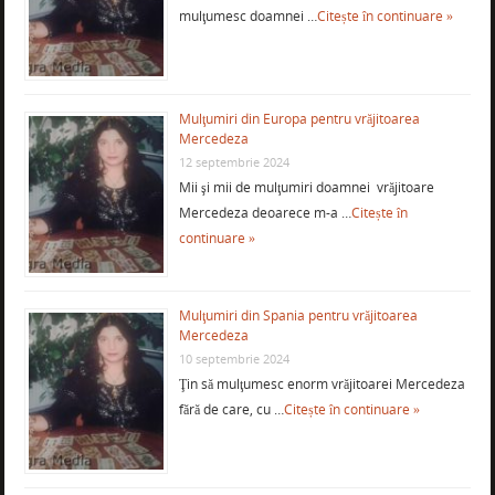
mulţumesc doamnei …
Citește în continuare »
Mulţumiri din Europa pentru vrăjitoarea
Mercedeza
12 septembrie 2024
Mii şi mii de mulţumiri doamnei vrăjitoare
Mercedeza deoarece m-a …
Citește în
continuare »
Mulţumiri din Spania pentru vrăjitoarea
Mercedeza
10 septembrie 2024
Ţin să mulţumesc enorm vrăjitoarei Mercedeza
fără de care, cu …
Citește în continuare »