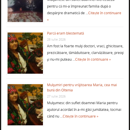
pentru că mi-a împreunat familia după o
despărţire dramatică de …
Citește în continuare
»
Parcă eram blestemată
28 iulie 2026
Am fost la foarte mulţi doctori, vraci, ghicitoare,
prezicătoare, tămăduitoare, clarvăzătoare, preoţi
şi nu-mi puteau …
Citește în continuare »
Mulţumiri pentru vrăjitoarea Maria, cea mai
bună din Oltenia
27 iulie 2026
Mulţumesc din suflet doamnei Maria pentru
ajutorul acordat în a-mi găsi jumătatea, tocmai
când nu …
Citește în continuare »