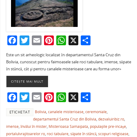
F
T
E
Pi
W
X
P
a
w
m
nt
h
ar
Este un sit arheologic localizat în departamentul Santa Cruz din
c
itt
ai
er
at
ta
Bolivia, cunoscut pentru faimoasele sale roci tabulare, imense, săpate
e
er
l
e
s
je
în stâncă, cât şi pentru canalele misterioase care au forma unor»
b
st
A
a
CITEȘTE MAI MULT
o
p
ză
F
T
E
Pi
W
X
P
o
p
a
w
m
nt
h
ar
k
Bolivia
,
canalele misterioase
,
ceremoniale
,
ETICHETAT
c
itt
ai
er
at
ta
departamentul Santa Cruz din Bolivia
,
dezvaluiribiz.ro
,
e
er
l
e
s
je
imense
,
învălui în mister
,
Misterioasa Samaipata
,
populaţiile pre-incaşe
,
b
st
A
a
portalulvrajitoarelor.ro
,
roci tabulare
,
săpate în stâncă
,
scopuri religioase
,