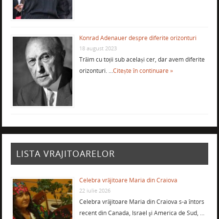
Konrad Adenauer despre diferite orizonturi
18 august 2023
Trăim cu toții sub același cer, dar avem diferite
orizonturi. …
Citește în continuare »
LISTA VRAJITOARELOR
Celebra vrăjitoare Maria din Craiova
22 iulie 2026
Celebra vrăjitoare Maria din Craiova s-a întors
recent din Canada, Israel şi America de Sud, …