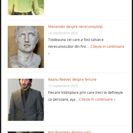
Menander despre nerecunoştinţă
13 septembrie 2023
Totdeauna cel care a fost salvat e
nerecunoscător din fire. …
Citește în continuare
»
Keanu Reeves despre fericire
12 septembrie 2023
Fiecare întâmplare prin care treci te defineşte
ca persoană, aşa …
Citește în continuare »
Kim Basinger despre viaţă