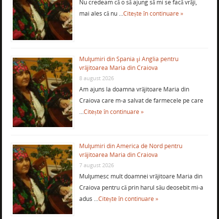
Nu credeam că o să ajung să mi se facă vrăji,
mai ales că nu …
Citește în continuare »
Mulţumiri din Spania şi Anglia pentru
vrăjitoarea Maria din Craiova
8 august 2026
Am ajuns la doamna vrăjitoare Maria din
Craiova care m-a salvat de farmecele pe care
…
Citește în continuare »
Mulţumiri din America de Nord pentru
vrăjitoarea Maria din Craiova
7 august 2026
Mulţumesc mult doamnei vrăjitoare Maria din
Craiova pentru că prin harul său deosebit mi-a
adus …
Citește în continuare »