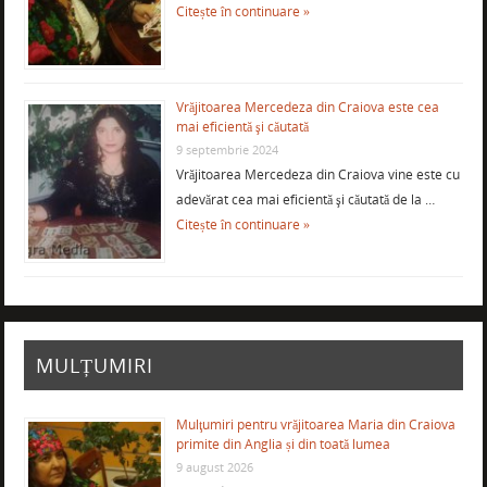
Citește în continuare »
Vrăjitoarea Mercedeza din Craiova este cea
mai eficientă şi căutată
9 septembrie 2024
Vrăjitoarea Mercedeza din Craiova vine este cu
adevărat cea mai eficientă şi căutată de la …
Citește în continuare »
MULȚUMIRI
Mulţumiri pentru vrăjitoarea Maria din Craiova
primite din Anglia și din toată lumea
9 august 2026