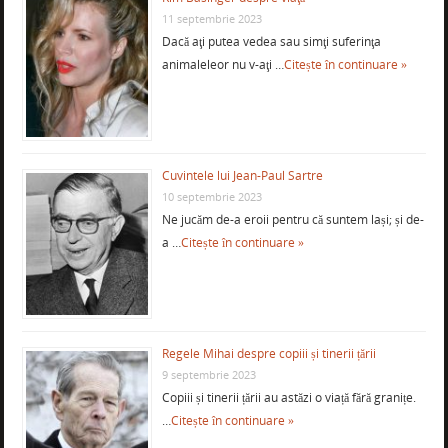
11 septembrie 2023
Dacă aţi putea vedea sau simţi suferinţa
animaleleor nu v-aţi …
Citește în continuare »
Cuvintele lui Jean-Paul Sartre
10 septembrie 2023
Ne jucăm de-a eroii pentru că suntem lași; și de-
a …
Citește în continuare »
Regele Mihai despre copiii și tinerii țării
9 septembrie 2023
Copiii și tinerii țării au astăzi o viață fără granițe.
…
Citește în continuare »