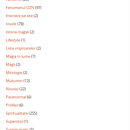
Fenomenul OZN
(97)
Înscriere pe site
(2)
Insolit
(78)
Istoria magiei
(2)
Lifestyle
(1)
Lista vrăjitoarelor
(2)
Magia în lume
(7)
Magii
(2)
Mitologie
(2)
Mulțumiri
(12)
Noutăți
(22)
Paranormal
(6)
Profeții
(6)
Spiritualitate
(255)
Superstiții
(1)
Turism magic
(5)