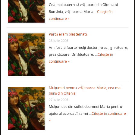
Cea mai puternică vrăjitoare din Oltenia și
România, vrăjitoarea Maria …
Citește în
continuare »
Parcă eram blestemată
28 iulie 2026
Am fost la foarte mulţi doctori, vraci, ghicitoare,
prezicătoare, tămăduitoare, …
Citește în
continuare »
Mulţumiri pentru vrăjitoarea Maria, cea mai
bună din Oltenia
27 iulie 2026
Mulţumesc din suflet doamnei Maria pentru
ajutorul acordat în a-mi …
Citește în continuare
»