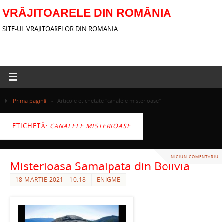
VRĂJITOARELE DIN ROMÂNIA
SITE-UL VRAJITOARELOR DIN ROMANIA.
Prima pagină
»
Articole etichetate "canalele misterioase"
ETICHETĂ:
CANALELE MISTERIOASE
NICIUN COMENTARIU
Misterioasa Samaipata din Bolivia
18 MARTIE 2021 - 10:18
ENIGME