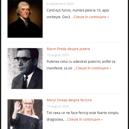
6 septembrie 2023
Când eşti furios, numără până la 10, apoi
vorbeşte. Dacă …
Citește în continuare »
Marin Preda despre putere
19 august 2023
Puterea celui cu adevărat puternic astfel se
manifestă: să știi …
Citește în continuare »
Meryl Streep despre fericire
19 august 2023
Tot ceea ce ne face fericiţi este foarte simplu:
dragostea, …
Citește în continuare »