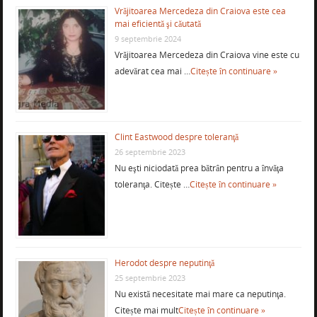
Vrăjitoarea Mercedeza din Craiova este cea
mai eficientă şi căutată
9 septembrie 2024
Vrăjitoarea Mercedeza din Craiova vine este cu
adevărat cea mai …
Citește în continuare »
Clint Eastwood despre toleranţă
26 septembrie 2023
Nu eşti niciodată prea bătrân pentru a învăţa
toleranţa. Citește …
Citește în continuare »
Herodot despre neputinţă
25 septembrie 2023
Nu există necesitate mai mare ca neputinţa.
Citește mai mult
Citește în continuare »