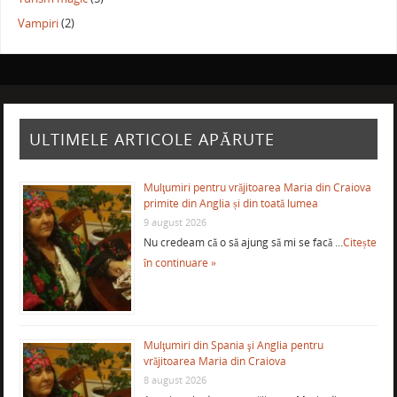
Vampiri
(2)
ULTIMELE ARTICOLE APĂRUTE
Mulţumiri pentru vrăjitoarea Maria din Craiova
primite din Anglia și din toată lumea
9 august 2026
Nu credeam că o să ajung să mi se facă …
Citește
în continuare »
Mulţumiri din Spania şi Anglia pentru
vrăjitoarea Maria din Craiova
8 august 2026