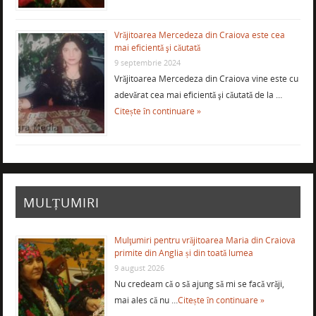
Vrăjitoarea Mercedeza din Craiova este cea
mai eficientă şi căutată
9 septembrie 2024
Vrăjitoarea Mercedeza din Craiova vine este cu
adevărat cea mai eficientă şi căutată de la …
Citește în continuare »
MULȚUMIRI
Mulţumiri pentru vrăjitoarea Maria din Craiova
primite din Anglia și din toată lumea
9 august 2026
Nu credeam că o să ajung să mi se facă vrăji,
mai ales că nu …
Citește în continuare »