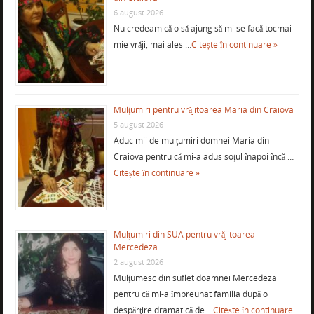
6 august 2026
Nu credeam că o să ajung să mi se facă tocmai
mie vrăji, mai ales …
Citește în continuare »
Mulţumiri pentru vrăjitoarea Maria din Craiova
5 august 2026
Aduc mii de mulţumiri domnei Maria din
Craiova pentru că mi-a adus soţul înapoi încă …
Citește în continuare »
Mulţumiri din SUA pentru vrăjitoarea
Mercedeza
2 august 2026
Mulţumesc din suflet doamnei Mercedeza
pentru că mi-a împreunat familia după o
despărţire dramatică de …
Citește în continuare