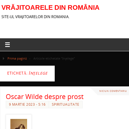
VRĂJITOARELE DIN ROMÂNIA
SITE-UL VRAJITOARELOR DIN ROMANIA.
Prima pagină
»
Articole etichetate "înţelege"
ETICHETĂ:
ÎNŢELEGE
NICIUN COMENTARIU
Oscar Wilde despre prost
9 MARTIE 2023 - 5:16
SPIRITUALITATE