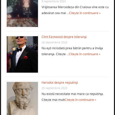
9 septembrie 2024
Vrăjitoarea Mercedeza din Craiova vine este cu
adevărat cea mai …
Citește în continuare »
Clint Eastwood despre toleranţă
26 septembrie 2023
Nu eşti niciodată prea bătrân pentru a învăţa
toleranţa. Citește …
Citește în continuare »
Herodot despre neputinţă
25 septembrie 2023
Nu există necesitate mai mare ca neputinţa.
Citește mai mult
Citește în continuare »