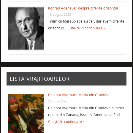
Konrad Adenauer despre diferite orizonturi
18 august 2023
Trăim cu toții sub același cer, dar avem diferite
orizonturi. …
Citește în continuare »
LISTA VRAJITOARELOR
Celebra vrăjitoare Maria din Craiova
22 iulie 2026
Celebra vrăjitoare Maria din Craiova s-a întors
recent din Canada, Israel şi America de Sud, …
Citește în continuare »