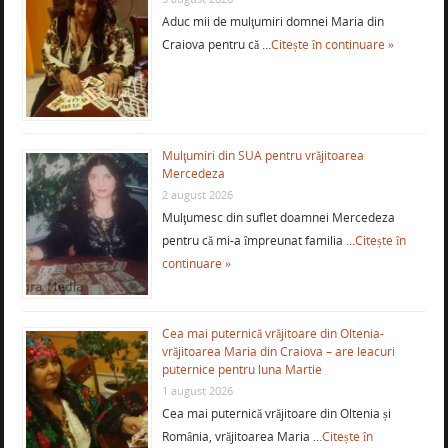
Aduc mii de mulţumiri domnei Maria din
Craiova pentru că …
Citește în continuare »
Mulţumiri din SUA pentru vrăjitoarea
Mercedeza
2 august 2026
Mulţumesc din suflet doamnei Mercedeza
pentru că mi-a împreunat familia …
Citește în
continuare »
Cea mai puternică vrăjitoare din Oltenia-
vrăjitoarea Maria din Craiova – are leacuri
puternice pentru luna Martie
1 august 2026
Cea mai puternică vrăjitoare din Oltenia și
România, vrăjitoarea Maria …
Citește în