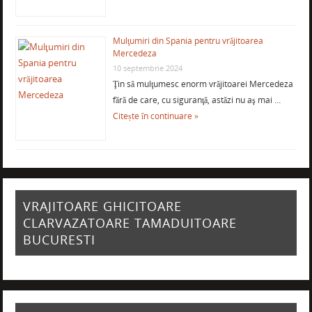
Mulţumiri din Spania pentru vrăjitoarea
Mercedeza
10 septembrie 2024
Ţin să mulţumesc enorm vrăjitoarei Mercedeza
fără de care, cu siguranţă, astăzi nu aş mai …
Citește în continuare »
VRAJITOARE GHICITOARE
CLARVAZATOARE TAMADUITOARE
BUCURESTI