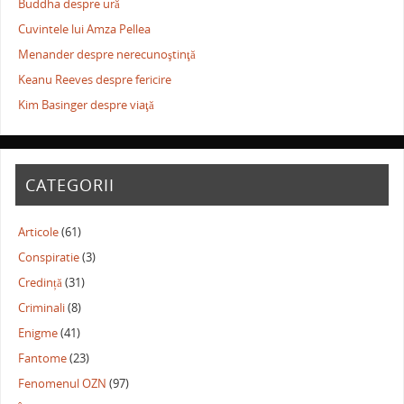
Buddha despre ură
Cuvintele lui Amza Pellea
Menander despre nerecunoştinţă
Keanu Reeves despre fericire
Kim Basinger despre viaţă
CATEGORII
Articole
(61)
Conspiratie
(3)
Credință
(31)
Criminali
(8)
Enigme
(41)
Fantome
(23)
Fenomenul OZN
(97)