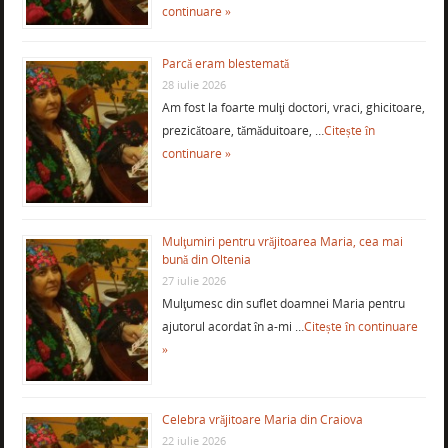
continuare »
Parcă eram blestemată
28 iulie 2026
Am fost la foarte mulţi doctori, vraci, ghicitoare,
prezicătoare, tămăduitoare, …
Citește în
continuare »
Mulţumiri pentru vrăjitoarea Maria, cea mai
bună din Oltenia
27 iulie 2026
Mulţumesc din suflet doamnei Maria pentru
ajutorul acordat în a-mi …
Citește în continuare
»
Celebra vrăjitoare Maria din Craiova
22 iulie 2026