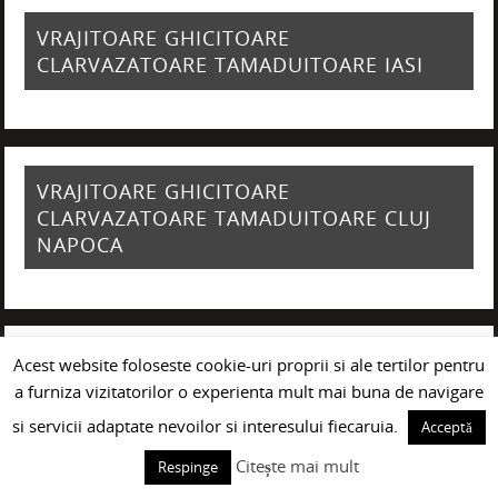
VRAJITOARE GHICITOARE
CLARVAZATOARE TAMADUITOARE IASI
VRAJITOARE GHICITOARE
CLARVAZATOARE TAMADUITOARE CLUJ
NAPOCA
Acest website foloseste cookie-uri proprii si ale tertilor pentru
VRAJITOARE GHICITOARE
a furniza vizitatorilor o experienta mult mai buna de navigare
CLARVAZATOARE TAMADUITOARE
GIURGIU
si servicii adaptate nevoilor si interesului fiecaruia.
Acceptă
Citește mai mult
Respinge