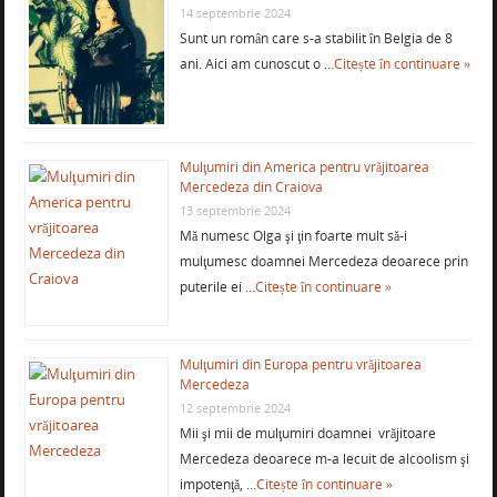
14 septembrie 2024
Sunt un român care s-a stabilit în Belgia de 8
ani. Aici am cunoscut o …
Citește în continuare »
Mulţumiri din America pentru vrăjitoarea
Mercedeza din Craiova
13 septembrie 2024
Mă numesc Olga şi ţin foarte mult să-i
mulţumesc doamnei Mercedeza deoarece prin
puterile ei …
Citește în continuare »
Mulţumiri din Europa pentru vrăjitoarea
Mercedeza
12 septembrie 2024
Mii şi mii de mulţumiri doamnei vrăjitoare
Mercedeza deoarece m-a lecuit de alcoolism şi
impotenţă, …
Citește în continuare »