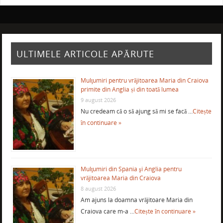
ULTIMELE ARTICOLE APĂRUTE
Mulţumiri pentru vrăjitoarea Maria din Craiova
primite din Anglia și din toată lumea
9 august 2026
Nu credeam că o să ajung să mi se facă …
Citește
în continuare »
Mulţumiri din Spania şi Anglia pentru
vrăjitoarea Maria din Craiova
8 august 2026
Am ajuns la doamna vrăjitoare Maria din
Craiova care m-a …
Citește în continuare »