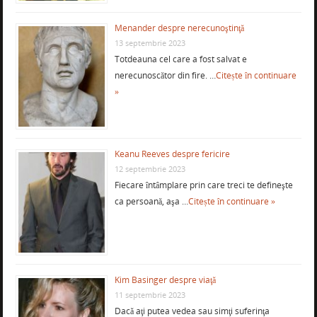
Menander despre nerecunoştinţă
13 septembrie 2023
Totdeauna cel care a fost salvat e
nerecunoscător din fire. …
Citește în continuare
»
Keanu Reeves despre fericire
12 septembrie 2023
Fiecare întâmplare prin care treci te defineşte
ca persoană, aşa …
Citește în continuare »
Kim Basinger despre viaţă
11 septembrie 2023
Dacă aţi putea vedea sau simţi suferinţa