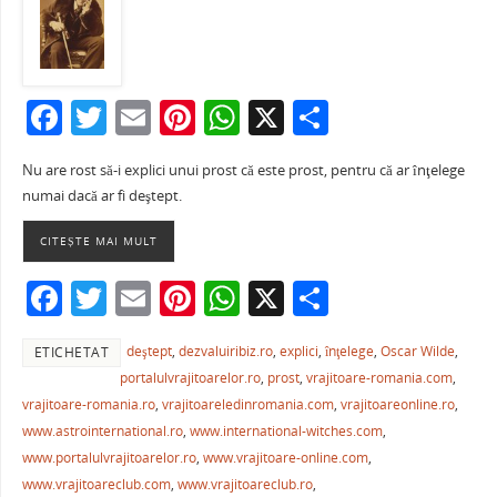
F
T
E
Pi
W
X
P
a
w
m
nt
h
ar
Nu are rost să-i explici unui prost că este prost, pentru că ar înţelege
c
itt
ai
er
at
ta
numai dacă ar fi deştept.
e
er
l
e
s
je
CITEȘTE MAI MULT
b
st
A
a
o
p
ză
F
T
E
Pi
W
X
P
o
p
a
w
m
nt
h
ar
k
deştept
,
dezvaluiribiz.ro
,
explici
,
înţelege
,
Oscar Wilde
,
ETICHETAT
c
itt
ai
er
at
ta
portalulvrajitoarelor.ro
,
prost
,
vrajitoare-romania.com
,
e
er
l
e
s
je
vrajitoare-romania.ro
,
vrajitoareledinromania.com
,
vrajitoareonline.ro
,
b
st
A
a
www.astrointernational.ro
,
www.international-witches.com
,
www.portalulvrajitoarelor.ro
,
www.vrajitoare-online.com
,
o
p
ză
www.vrajitoareclub.com
,
www.vrajitoareclub.ro
,