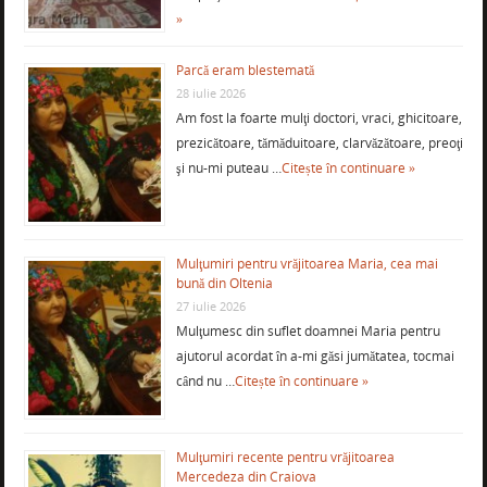
»
Parcă eram blestemată
28 iulie 2026
Am fost la foarte mulţi doctori, vraci, ghicitoare,
prezicătoare, tămăduitoare, clarvăzătoare, preoţi
şi nu-mi puteau …
Citește în continuare »
Mulţumiri pentru vrăjitoarea Maria, cea mai
bună din Oltenia
27 iulie 2026
Mulţumesc din suflet doamnei Maria pentru
ajutorul acordat în a-mi găsi jumătatea, tocmai
când nu …
Citește în continuare »
Mulţumiri recente pentru vrăjitoarea
Mercedeza din Craiova