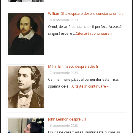
William Shakespeare despre constanţa omului
18 septembrie 2023
Omul, de-ar fi constant, ar fi perfect. Această
singură eroare …
Citește în continuare »
Mihai Eminescu despre adevăr
17 septembrie 2023
Cel mai mare păcat al oamenilor este frica,
spaima de-a …
Citește în continuare »
John Lennon despre vis
16 septembrie 2023
Un vis pe care îl visezi singur este numai un …