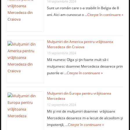
14 septembrie 2024
Sunt un român care s-a stabilit în Belgia de 8
ani. Aici am cunoscut o …
Citește în continuare »
Mulţumiri din America pentru vrăjitoarea
Mercedeza din Craiova
13 septembrie 2024
Mă numesc Olga şi ţin foarte mult să-i
mulţumesc doamnei Mercedeza deoarece prin
puterile ei …
Citește în continuare »
Mulţumiri din Europa pentru vrăjitoarea
Mercedeza
12 septembrie 2024
Mii şi mii de mulţumiri doamnei vrăjitoare
Mercedeza deoarece m-a lecuit de alcoolism şi
impotenţă, …
Citește în continuare »