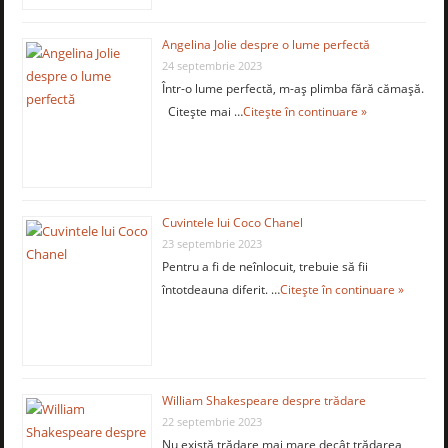
Angelina Jolie despre o lume perfectă
24 septembrie 2023
Într-o lume perfectă, m-aş plimba fără cămaşă.
Citește mai …
Citește în continuare »
Cuvintele lui Coco Chanel
23 septembrie 2023
Pentru a fi de neînlocuit, trebuie să fii
întotdeauna diferit. …
Citește în continuare »
William Shakespeare despre trădare
22 septembrie 2023
Nu există trădare mai mare decât trădarea