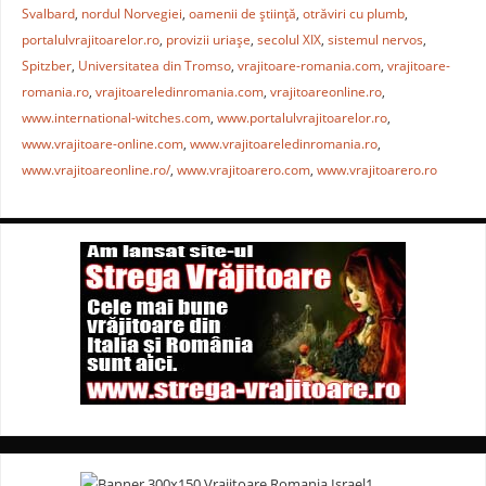
b
st
A
a
Svalbard
,
nordul Norvegiei
,
oamenii de ştiinţă
,
otrăviri cu plumb
,
portalulvrajitoarelor.ro
,
provizii uriaşe
,
secolul XIX
,
sistemul nervos
,
o
p
z
Spitzber
,
Universitatea din Tromso
,
vrajitoare-romania.com
,
vrajitoare-
o
p
ă
romania.ro
,
vrajitoareledinromania.com
,
vrajitoareonline.ro
,
k
www.international-witches.com
,
www.portalulvrajitoarelor.ro
,
www.vrajitoare-online.com
,
www.vrajitoareledinromania.ro
,
www.vrajitoareonline.ro/
,
www.vrajitoarero.com
,
www.vrajitoarero.ro