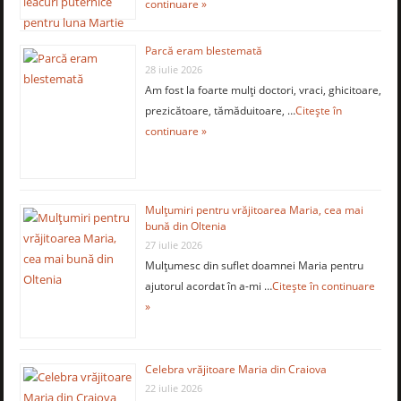
continuare »
Parcă eram blestemată
28 iulie 2026
Am fost la foarte mulţi doctori, vraci, ghicitoare,
prezicătoare, tămăduitoare, …
Citește în
continuare »
Mulţumiri pentru vrăjitoarea Maria, cea mai
bună din Oltenia
27 iulie 2026
Mulţumesc din suflet doamnei Maria pentru
ajutorul acordat în a-mi …
Citește în continuare
»
Celebra vrăjitoare Maria din Craiova
22 iulie 2026