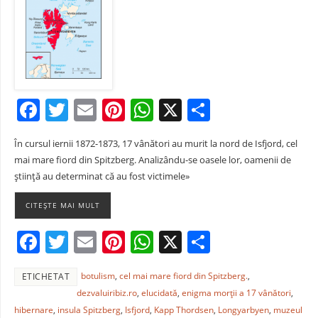
F
T
E
Pi
W
X
P
a
w
m
nt
h
ar
În cursul iernii 1872-1873, 17 vânători au murit la nord de Isfjord, cel
c
itt
ai
er
at
ta
mai mare fiord din Spitzberg. Analizându-se oasele lor, oamenii de
e
er
l
e
s
je
ştiinţă au determinat că au fost victimele»
b
st
A
a
CITEȘTE MAI MULT
o
p
z
F
T
E
Pi
W
X
P
o
p
ă
a
w
m
nt
h
ar
k
botulism
,
cel mai mare fiord din Spitzberg.
,
ETICHETAT
c
itt
ai
er
at
ta
dezvaluiribiz.ro
,
elucidată
,
enigma morţii a 17 vânători
,
e
er
l
e
s
je
hibernare
,
insula Spitzberg
,
Isfjord
,
Kapp Thordsen
,
Longyarbyen
,
muzeul