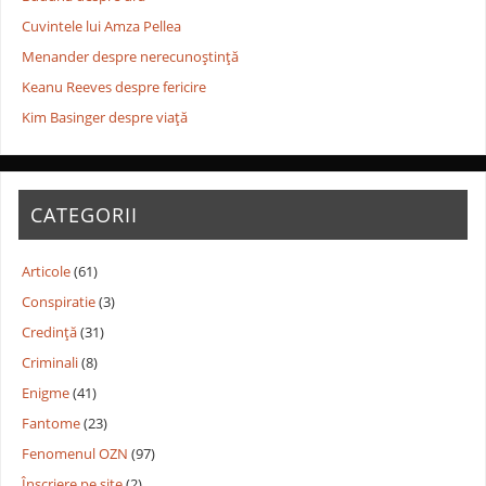
Cuvintele lui Amza Pellea
Menander despre nerecunoştinţă
Keanu Reeves despre fericire
Kim Basinger despre viaţă
CATEGORII
Articole
(61)
Conspiratie
(3)
Credință
(31)
Criminali
(8)
Enigme
(41)
Fantome
(23)
Fenomenul OZN
(97)
Înscriere pe site
(2)