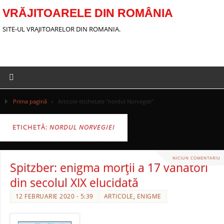
VRĂJITOARELE DIN ROMÂNIA
SITE-UL VRAJITOARELOR DIN ROMANIA.
Prima pagină
»
Articole etichetate "nordul Norvegiei"
ETICHETĂ:
NORDUL NORVEGIEI
NICIUN COMENTARIU
Spitzber: enigma morţii a 17 vânători
din secolul XIX elucidată
12 FEBRUARIE 2020 - 5:39
ARTICOLE
,
ENIGME