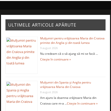
ULTIMELE ARTICOLE APĂRUTE
Mulţumiri pentru vrăjitoarea Maria din Craiova
primite din Anglia și din toată lumea
9 august 2026
Nu credeam că o să ajung să mi se facă …
Citește în continuare »
Mulţumiri din Spania şi Anglia pentru
vrăjitoarea Maria din Craiova
8 august 2026
Am ajuns la doamna vrăjitoare Maria din
Craiova care m-a …
Citește în continuare »