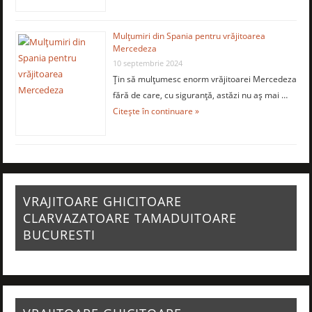
Mulţumiri din Spania pentru vrăjitoarea
Mercedeza
10 septembrie 2024
Ţin să mulţumesc enorm vrăjitoarei Mercedeza
fără de care, cu siguranţă, astăzi nu aş mai …
Citește în continuare »
VRAJITOARE GHICITOARE
CLARVAZATOARE TAMADUITOARE
BUCURESTI