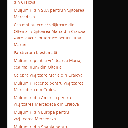
din Craiova
Mulţumiri din SUA pentru vrăjitoarea
Mercedeza
Cea mai puternică vrăjitoare din
Oltenia- vrăjitoarea Maria din Craiova
– are leacuri puternice pentru luna
Martie
Parcă eram blestemată
Mulţumiri pentru vrăjitoarea Maria,
cea mai bună din Oltenia
Celebra vrăjitoare Maria din Craiova
Mulţumiri recente pentru vrăjitoarea
Mercedeza din Craiova
Mulţumiri din America pentru
vrăjitoarea Mercedeza din Craiova
Mulţumiri din Europa pentru
vrăjitoarea Mercedeza
Mulţumiri din Spania pentru