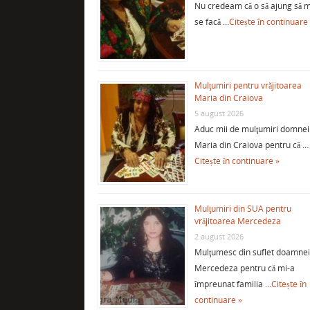
Nu credeam că o să ajung să m
se facă …
Citește în continuare
Mulţumiri pentru vrăjitoarea
Maria din Craiova
5 august 2026
Aduc mii de mulţumiri domnei
Maria din Craiova pentru că …
Citește în continuare »
Mulţumiri din SUA pentru
vrăjitoarea Mercedeza
2 august 2026
Mulţumesc din suflet doamne
Mercedeza pentru că mi-a
împreunat familia …
Citește în
continuare »