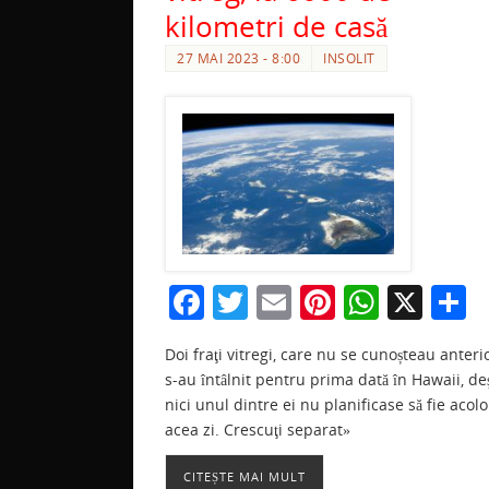
kilometri de casă
27 MAI 2023 - 8:00
INSOLIT
F
T
E
Pi
W
X
P
a
w
m
nt
h
a
Doi fraţi vitregi, care nu se cunoșteau anterio
c
itt
ai
er
at
t
s-au întâlnit pentru prima dată în Hawaii, de
e
er
l
e
s
j
nici unul dintre ei nu planificase să fie acolo
b
st
A
a
acea zi. Crescuţi separat»
o
p
z
CITEȘTE MAI MULT