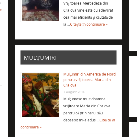
i
Vrăjitoarea Mercedeza din
 »
Craiova vine este cu adevărat
cea mai eficientă şi căutată de
la …
Citește în continuare »
MULȚUMIRI
Mulţumiri din America de Nord
pentru vrăjitoarea Maria din
Craiova
7 august 2026
Mulţumesc mult doamnei
vrăjitoare Maria din Craiova
i
pentru că prin harul său
deosebit mi-a adus …
Citește în
continuare »