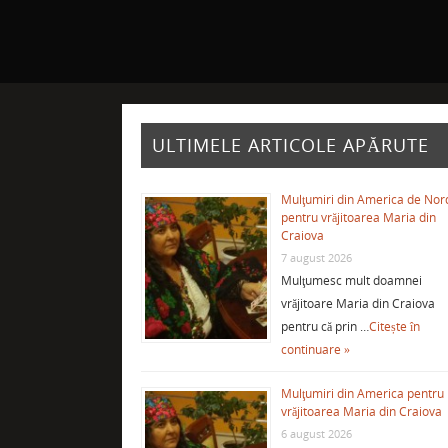
ULTIMELE ARTICOLE APĂRUTE
Mulţumiri din America de Nor
pentru vrăjitoarea Maria din
Craiova
7 august 2026
Mulţumesc mult doamnei
vrăjitoare Maria din Craiova
pentru că prin …
Citește în
continuare »
Mulţumiri din America pentru
vrăjitoarea Maria din Craiova
6 august 2026