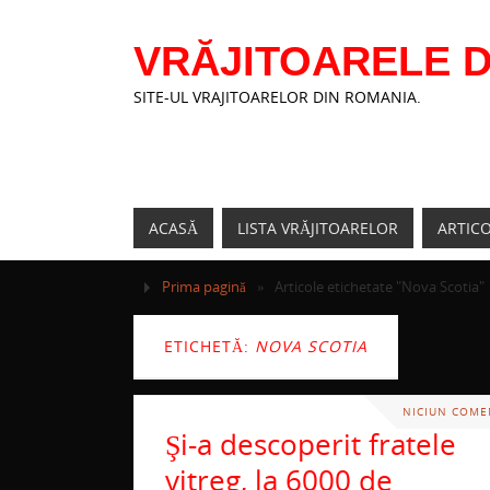
VRĂJITOARELE D
SITE-UL VRAJITOARELOR DIN ROMANIA.
ACASĂ
LISTA VRĂJITOARELOR
ARTIC
Prima pagină
»
Articole etichetate "Nova Scotia"
ETICHETĂ:
NOVA SCOTIA
NICIUN COME
Şi-a descoperit fratele
vitreg, la 6000 de