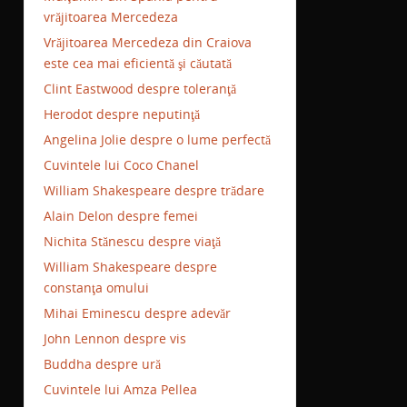
vrăjitoarea Mercedeza
Vrăjitoarea Mercedeza din Craiova
este cea mai eficientă şi căutată
Clint Eastwood despre toleranţă
Herodot despre neputinţă
Angelina Jolie despre o lume perfectă
Cuvintele lui Coco Chanel
William Shakespeare despre trădare
Alain Delon despre femei
Nichita Stănescu despre viaţă
William Shakespeare despre
constanţa omului
Mihai Eminescu despre adevăr
John Lennon despre vis
Buddha despre ură
Cuvintele lui Amza Pellea