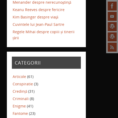
Menander despre nerecunoştinţă
Keanu Reeves despre fericire
Kim Basinger despre viaţă
Cuvintele lui Jean-Paul Sartre
Regele Mihai despre copiii și tinerii
țării
CATEGORII
Articole
(61)
Conspiratie
(3)
Credință
(31)
Criminali
(8)
Enigme
(41)
Fantome
(23)