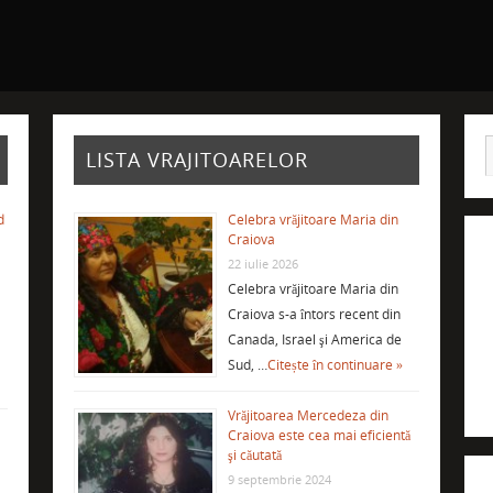
LISTA VRAJITOARELOR
d
Celebra vrăjitoare Maria din
Craiova
22 iulie 2026
Celebra vrăjitoare Maria din
Craiova s-a întors recent din
Canada, Israel şi America de
Sud, …
Citește în continuare »
Vrăjitoarea Mercedeza din
Craiova este cea mai eficientă
şi căutată
9 septembrie 2024