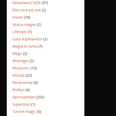
Fenomenul OZN
(97)
Înscriere pe site
(2)
Insolit
(78)
Istoria magiei
(2)
Lifestyle
(1)
Lista vrăjitoarelor
(2)
Magia în lume
(7)
Magii
(2)
Mitologie
(2)
Mulțumiri
(10)
Noutăți
(22)
Paranormal
(6)
Profeții
(6)
Spiritualitate
(255)
Superstiții
(1)
Turism magic
(5)