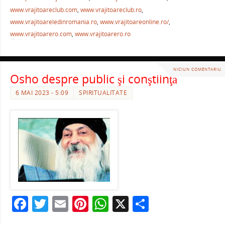
o
p
ză
www.vrajitoareclub.com
,
www.vrajitoareclub.ro
,
o
p
www.vrajitoareledinromania.ro
,
www.vrajitoareonline.ro/
,
k
www.vrajitoarero.com
,
www.vrajitoarero.ro
NICIUN COMENTARIU
Osho despre public şi conştiinţă
6 MAI 2023 - 5:09
SPIRITUALITATE
F
T
E
Pi
W
X
P
a
w
m
nt
h
ar