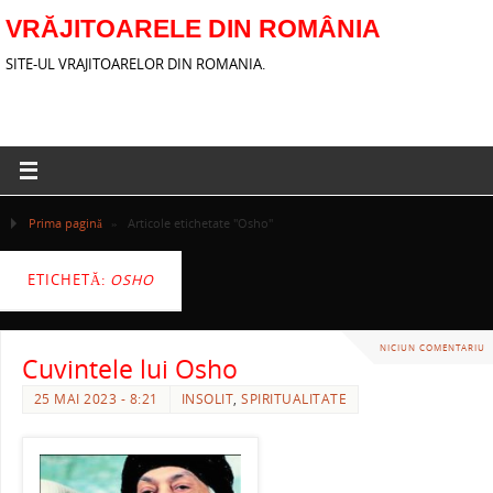
VRĂJITOARELE DIN ROMÂNIA
SITE-UL VRAJITOARELOR DIN ROMANIA.
Prima pagină
»
Articole etichetate "Osho"
ETICHETĂ:
OSHO
NICIUN COMENTARIU
Cuvintele lui Osho
25 MAI 2023 - 8:21
INSOLIT
,
SPIRITUALITATE