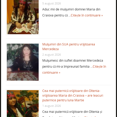
5 august 2026
Aduc mii de mulţumiri domnei Maria din
Craiova pentru că …
Citește în continuare »
Mulţumiri din SUA pentru vrăjitoarea
Mercedeza
2 august 2026
Mulţumesc din suflet doamnei Mercedeza
pentru că mi-a împreunat familia …
Citește în
continuare »
Cea mai puternică vrăjitoare din Oltenia-
vrăjitoarea Maria din Craiova – are leacuri
puternice pentru luna Martie
1 august 2026
Cea mai puternică vrăjitoare din Oltenia și