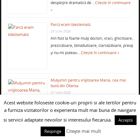
despărţire dramatică de …
Citește în continuare
»
Parcă eram blestemată
28 iulie 2026
Am fost la foarte mulţi doctori, vraci, ghicitoare,
prezicătoare, tămăduitoare, clarvăzătoare, preoţi
şi nu-mi puteau …
Citește în continuare »
Mulţumiri pentru vrăjitoarea Maria, cea mai
bună din Oltenia
27 iulie 2026
Mulţumesc din suflet doamnei Maria pentru
Acest website foloseste cookie-uri proprii si ale tertilor pentru
ajutorul acordat în a-mi găsi jumătatea, tocmai
a furniza vizitatorilor o experienta mult mai buna de navigare
când nu …
Citește în continuare »
si servicii adaptate nevoilor si interesului fiecaruia.
Acceptă
Citește mai mult
Respinge
Mulţumiri recente pentru vrăjitoarea