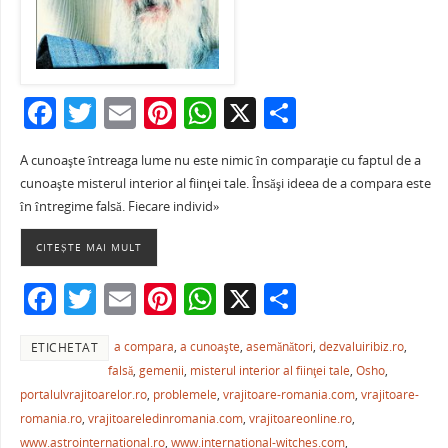
F
T
E
Pi
W
X
P
a
w
m
nt
h
ar
A cunoaşte întreaga lume nu este nimic în comparaţie cu faptul de a
c
itt
ai
er
at
ta
cunoaşte misterul interior al fiinţei tale. Însăşi ideea de a compara este
e
er
l
e
s
je
în întregime falsă. Fiecare individ»
b
st
A
a
CITEȘTE MAI MULT
o
p
ză
F
T
E
Pi
W
X
P
o
p
a
w
m
nt
h
ar
k
a compara
,
a cunoaşte
,
asemănători
,
dezvaluiribiz.ro
,
ETICHETAT
c
itt
ai
er
at
ta
falsă
,
gemenii
,
misterul interior al fiinţei tale
,
Osho
,
e
er
l
e
s
je
portalulvrajitoarelor.ro
,
problemele
,
vrajitoare-romania.com
,
vrajitoare-
b
st
A
a
romania.ro
,
vrajitoareledinromania.com
,
vrajitoareonline.ro
,
www.astrointernational.ro
,
www.international-witches.com
,