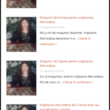
Mulţumiri din Europa pentru vrăjitoarea
Mercedeza
12 septembrie 2024
Mii şi mii de mulţumiri doamnei vrăjitoare
Mercedeza deoarece m-a …
Citește în
continuare »
Mulţumiri din Spania pentru vrăjitoarea
Mercedeza
10 septembrie 2024
Ţin să mulţumesc enorm vrăjitoarei Mercedeza
fără de care, cu …
Citește în continuare »
Vrăjitoarea Mercedeza din Craiova este cea
mai eficientă şi căutată