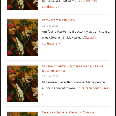
România, vrăjitoarea Maria …
Citește în
continuare »
Parcă eram blestemată
28 iulie 2026
Am fost la foarte mulţi doctori, vraci, ghicitoare,
prezicătoare, tămăduitoare, …
Citește în
continuare »
Mulţumiri pentru vrăjitoarea Maria, cea mai
bună din Oltenia
27 iulie 2026
Mulţumesc din suflet doamnei Maria pentru
ajutorul acordat în a-mi …
Citește în continuare
»
Celebra vrăjitoare Maria din Craiova