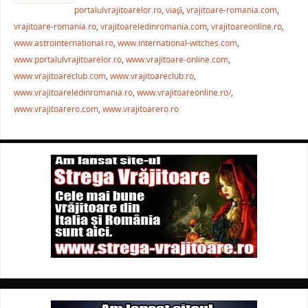
k
c
itt
ai
er
at
ta
portalulvrajitoarelor.ro
,
viaţă
,
vrajitoare-romania.com
,
e
er
l
e
s
je
vrajitoare-romania.ro
,
vrajitoareledinromania.com
,
vrajitoareonline.ro
,
b
st
A
a
www.astrointernational.ro
,
www.international-witches.com
,
www.portalulvrajitoarelor.ro
,
www.vrajitoare-online.com
,
o
p
ză
www.vrajitoareclub.com
,
www.vrajitoareclub.ro
,
o
p
www.vrajitoareledinromania.ro
,
www.vrajitoareonline.ro/
,
k
www.vrajitoarero.com
,
www.vrajitoarero.ro