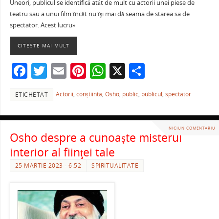
Uneori, publicul se identifică atât de mult cu actorii unei piese de
c
itt
ai
er
at
ta
teatru sau a unui film încât nu îşi mai dă seama de starea sa de
e
er
l
e
s
je
spectator. Acest lucru»
b
st
A
a
CITEȘTE MAI MULT
o
p
ză
F
T
E
Pi
W
X
P
o
p
a
w
m
nt
h
ar
k
Actorii
,
conștiinta
,
Osho
,
public
,
publicul
,
spectator
ETICHETAT
c
itt
ai
er
at
ta
e
er
l
e
s
je
b
st
A
a
NICIUN COMENTARIU
Osho despre a cunoaşte misterul
o
p
ză
interior al fiinţei tale
o
p
25 MARTIE 2023 - 6:52
SPIRITUALITATE
k