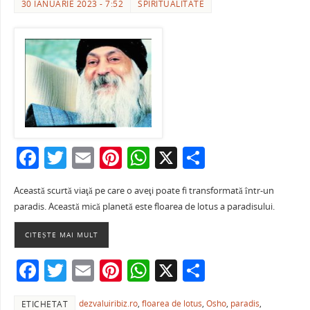
30 IANUARIE 2023 - 7:52
SPIRITUALITATE
F
T
E
Pi
W
X
P
a
w
m
nt
h
ar
Această scurtă viaţă pe care o aveţi poate fi transformată într-un
c
itt
ai
er
at
ta
paradis. Această mică planetă este floarea de lotus a paradisului.
e
er
l
e
s
je
CITEȘTE MAI MULT
b
st
A
a
o
p
ză
F
T
E
Pi
W
X
P
o
p
a
w
m
nt
h
ar
dezvaluiribiz.ro
,
floarea de lotus
,
Osho
,
paradis
,
ETICHETAT