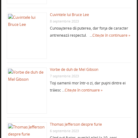
Cuvintele lui Bruce Lee
8 septembrie 2023
Cunoaşterea dă puterea, dar forţa de caracter
antrenează respectul. …
Citește în continuare »
Vorbe de duh de Mel Gibson
7 septembrie 2023
Toţi oamenii mor într-o zi, dar puţini dintre ei
trăiesc …
Citește în continuare »
Thomas Jefferson despre furie
6 septembrie 2023
Când eşti furios, numără până la 10, apoi