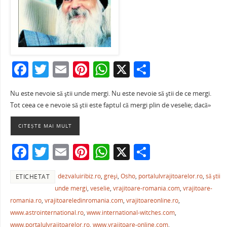
F
T
E
Pi
W
X
P
a
w
m
nt
h
ar
Nu este nevoie să ştii unde mergi. Nu este nevoie să ştii de ce mergi.
c
itt
ai
er
at
ta
Tot ceea ce e nevoie să ştii este faptul că mergi plin de veselie; dacă»
e
er
l
e
s
je
CITEȘTE MAI MULT
b
st
A
a
o
p
ză
F
T
E
Pi
W
X
P
o
p
a
w
m
nt
h
ar
k
dezvaluiribiz.ro
,
greşi
,
Osho
,
portalulvrajitoarelor.ro
,
să ştii
ETICHETAT
c
itt
ai
er
at
ta
unde mergi
,
veselie
,
vrajitoare-romania.com
,
vrajitoare-
e
er
l
e
s
je
romania.ro
,
vrajitoareledinromania.com
,
vrajitoareonline.ro
,
b
st
A
a
www.astrointernational.ro
,
www.international-witches.com
,
www.portalulvrajitoarelor.ro
,
www.vrajitoare-online.com
,