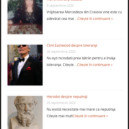
9 septembrie 2024
Vrăjitoarea Mercedeza din Craiova vine este cu
adevărat cea mai …
Citește în continuare »
Clint Eastwood despre toleranţă
26 septembrie 2023
Nu eşti niciodată prea bătrân pentru a învăţa
toleranţa. Citește …
Citește în continuare »
Herodot despre neputinţă
25 septembrie 2023
Nu există necesitate mai mare ca neputinţa.
Citește mai mult
Citește în continuare »