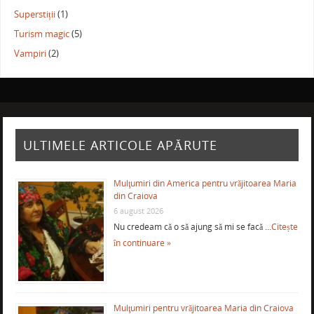
Superstiții
(1)
Turism magic
(5)
Vampiri
(2)
ULTIMELE ARTICOLE APĂRUTE
Mulţumiri din America pentru vrăjitoarea Maria
din Craiova
6 august 2026
Nu credeam că o să ajung să mi se facă …
Citește
în continuare »
Mulţumiri pentru vrăjitoarea Maria din Craiova