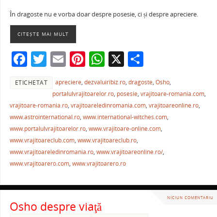
a
w
m
nt
h
ar
În dragoste nu e vorba doar despre posesie, ci și despre apreciere.
c
itt
ai
er
at
ta
e
er
l
e
s
je
CITEȘTE MAI MULT
b
st
A
a
F
T
E
Pi
W
X
P
o
p
ză
a
w
m
nt
h
ar
o
p
apreciere
,
dezvaluiribiz.ro
,
dragoste
,
Osho
,
ETICHETAT
c
itt
ai
er
at
ta
k
portalulvrajitoarelor.ro
,
posesie
,
vrajitoare-romania.com
,
e
er
l
e
s
je
vrajitoare-romania.ro
,
vrajitoareledinromania.com
,
vrajitoareonline.ro
,
b
st
A
a
www.astrointernational.ro
,
www.international-witches.com
,
www.portalulvrajitoarelor.ro
,
www.vrajitoare-online.com
,
o
p
ză
www.vrajitoareclub.com
,
www.vrajitoareclub.ro
,
o
p
www.vrajitoareledinromania.ro
,
www.vrajitoareonline.ro/
,
k
www.vrajitoarero.com
,
www.vrajitoarero.ro
NICIUN COMENTARIU
Osho despre viaţă