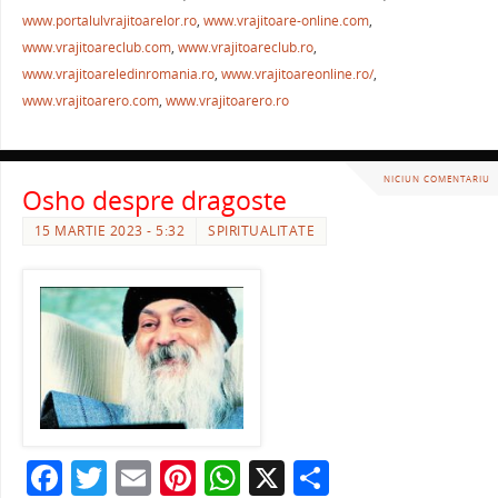
o
p
ză
www.portalulvrajitoarelor.ro
,
www.vrajitoare-online.com
,
o
p
www.vrajitoareclub.com
,
www.vrajitoareclub.ro
,
k
www.vrajitoareledinromania.ro
,
www.vrajitoareonline.ro/
,
www.vrajitoarero.com
,
www.vrajitoarero.ro
NICIUN COMENTARIU
Osho despre dragoste
15 MARTIE 2023 - 5:32
SPIRITUALITATE
F
T
E
Pi
W
X
P