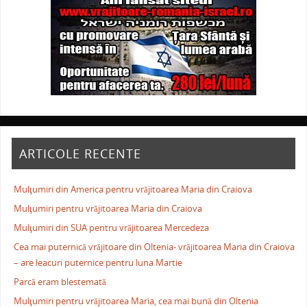
ARTICOLE RECENTE
Mulţumiri din America pentru vrăjitoarea Maria din Craiova
Mulţumiri pentru vrăjitoarea Maria din Craiova
Mulţumiri din SUA pentru vrăjitoarea Mercedeza
Cea mai puternică vrăjitoare din Oltenia- vrăjitoarea Maria din Craiova
– are leacuri puternice pentru luna Martie
Parcă eram blestemată
Mulţumiri pentru vrăjitoarea Maria, cea mai bună din Oltenia