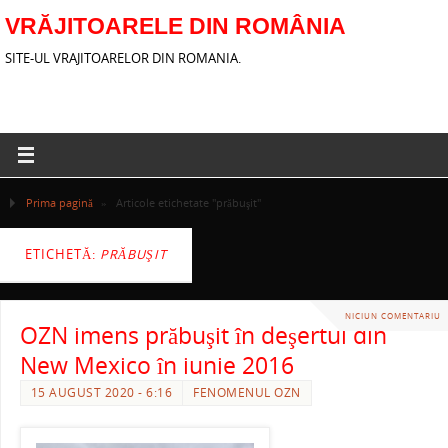
VRĂJITOARELE DIN ROMÂNIA
SITE-UL VRAJITOARELOR DIN ROMANIA.
Prima pagină
»
Articole etichetate "prăbuşit"
ETICHETĂ:
PRĂBUŞIT
NICIUN COMENTARIU
OZN imens prăbuşit în deşertul din
New Mexico în iunie 2016
15 AUGUST 2020 - 6:16
FENOMENUL OZN