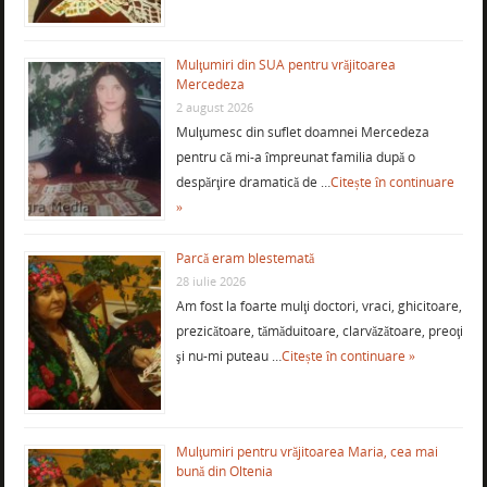
Mulţumiri din SUA pentru vrăjitoarea
Mercedeza
2 august 2026
Mulţumesc din suflet doamnei Mercedeza
pentru că mi-a împreunat familia după o
despărţire dramatică de …
Citește în continuare
»
Parcă eram blestemată
28 iulie 2026
Am fost la foarte mulţi doctori, vraci, ghicitoare,
prezicătoare, tămăduitoare, clarvăzătoare, preoţi
şi nu-mi puteau …
Citește în continuare »
Mulţumiri pentru vrăjitoarea Maria, cea mai
bună din Oltenia