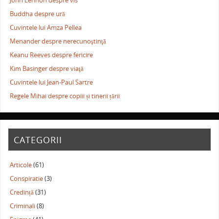
John Lennon despre vis
Buddha despre ură
Cuvintele lui Amza Pellea
Menander despre nerecunoştinţă
Keanu Reeves despre fericire
Kim Basinger despre viaţă
Cuvintele lui Jean-Paul Sartre
Regele Mihai despre copiii și tinerii țării
CATEGORII
Articole
(61)
Conspiratie
(3)
Credință
(31)
Criminali
(8)