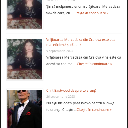
Ţin să mulţumesc enorm vrăjitoarei Mercedeza
fără de care, cu …
Citește în continuare »
Vrăjitoarea Mercedeza din Craiova este cea
mai eficientă şi căutată
9 septembrie 2024
Vrăjitoarea Mercedeza din Craiova vine este cu
adevărat cea mai …
Citește în continuare »
Clint Eastwood despre toleranţă
26 septembrie 2023
Nu eşti niciodată prea bătrân pentru a învăţa
toleranţa. Citește …
Citește în continuare »