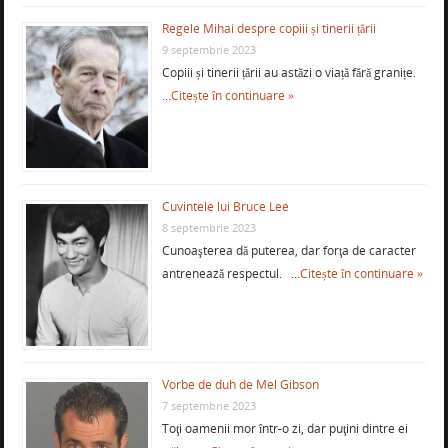
Regele Mihai despre copiii și tinerii țării
9 septembrie 2023
Copiii și tinerii țării au astăzi o viață fără granițe.
…
Citește în continuare »
Cuvintele lui Bruce Lee
8 septembrie 2023
Cunoaşterea dă puterea, dar forţa de caracter
antrenează respectul. …
Citește în continuare »
Vorbe de duh de Mel Gibson
7 septembrie 2023
Toţi oamenii mor într-o zi, dar puţini dintre ei