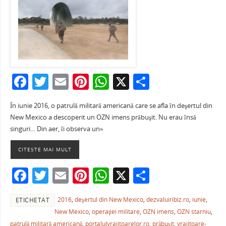
F
T
E
Pi
W
X
P
a
w
m
nt
h
ar
În iunie 2016, o patrulă militară americană care se afla în deşertul din
c
itt
ai
er
at
ta
New Mexico a descoperit un OZN imens prăbuşit. Nu erau însă
e
er
l
e
s
je
singuri… Din aer, îi observa un»
b
st
A
a
CITEȘTE MAI MULT
o
p
ză
F
T
E
Pi
W
X
P
o
p
a
w
m
nt
h
ar
k
2016
,
deşertul din New Mexico
,
dezvaluiribiz.ro
,
iunie
,
ETICHETAT
c
itt
ai
er
at
ta
New Mexico
,
operaţiei militare
,
OZN imens
,
OZN starniu
,
e
er
l
e
s
je
patrulă militară americană
,
portalulvrajitoarelor.ro
,
prăbuşit
,
vrajitoare-