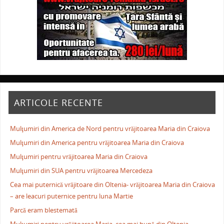
ARTICOLE RECENTE
Mulţumiri din America de Nord pentru vrăjitoarea Maria din Craiova
Mulţumiri din America pentru vrăjitoarea Maria din Craiova
Mulţumiri pentru vrăjitoarea Maria din Craiova
Mulţumiri din SUA pentru vrăjitoarea Mercedeza
Cea mai puternică vrăjitoare din Oltenia- vrăjitoarea Maria din Craiova
– are leacuri puternice pentru luna Martie
Parcă eram blestemată