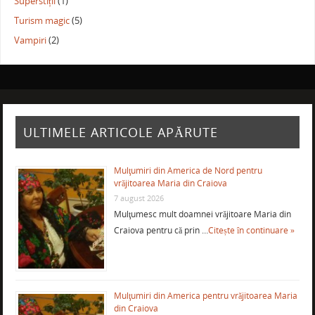
Superstiții
(1)
Turism magic
(5)
Vampiri
(2)
ULTIMELE ARTICOLE APĂRUTE
Mulţumiri din America de Nord pentru
vrăjitoarea Maria din Craiova
7 august 2026
Mulţumesc mult doamnei vrăjitoare Maria din
Craiova pentru că prin …
Citește în continuare »
Mulţumiri din America pentru vrăjitoarea Maria
din Craiova