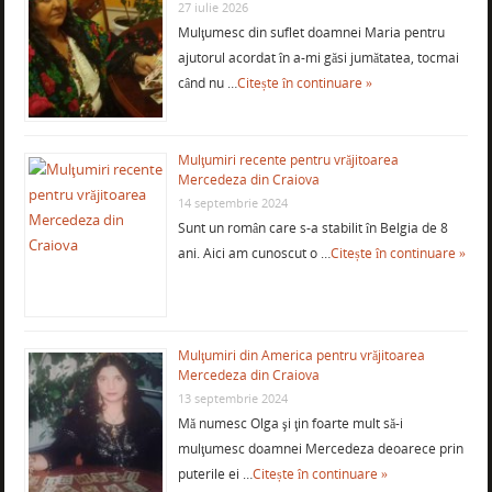
27 iulie 2026
Mulţumesc din suflet doamnei Maria pentru
ajutorul acordat în a-mi găsi jumătatea, tocmai
când nu …
Citește în continuare »
Mulţumiri recente pentru vrăjitoarea
Mercedeza din Craiova
14 septembrie 2024
Sunt un român care s-a stabilit în Belgia de 8
ani. Aici am cunoscut o …
Citește în continuare »
Mulţumiri din America pentru vrăjitoarea
Mercedeza din Craiova
13 septembrie 2024
Mă numesc Olga şi ţin foarte mult să-i
mulţumesc doamnei Mercedeza deoarece prin
puterile ei …
Citește în continuare »