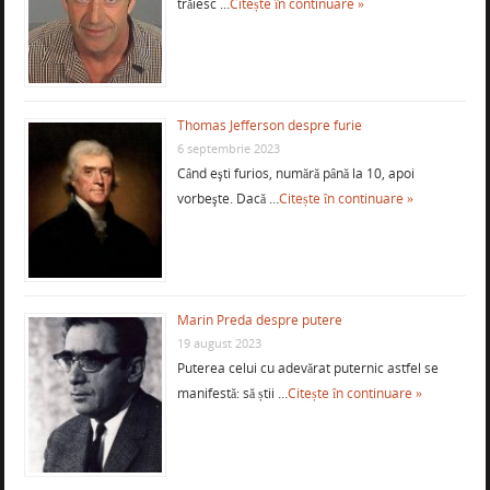
trăiesc …
Citește în continuare »
Thomas Jefferson despre furie
6 septembrie 2023
Când eşti furios, numără până la 10, apoi
vorbeşte. Dacă …
Citește în continuare »
Marin Preda despre putere
19 august 2023
Puterea celui cu adevărat puternic astfel se
manifestă: să știi …
Citește în continuare »