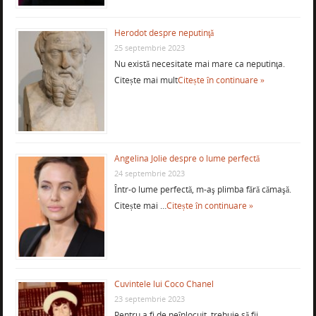
Herodot despre neputinţă
25 septembrie 2023
Nu există necesitate mai mare ca neputinţa.
Citește mai mult
Citește în continuare »
Angelina Jolie despre o lume perfectă
24 septembrie 2023
Într-o lume perfectă, m-aş plimba fără cămaşă.
Citește mai …
Citește în continuare »
Cuvintele lui Coco Chanel
23 septembrie 2023
Pentru a fi de neînlocuit, trebuie să fii