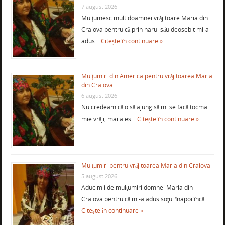
7 august 2026
Mulţumesc mult doamnei vrăjitoare Maria din
Craiova pentru că prin harul său deosebit mi-a
adus …
Citește în continuare »
Mulţumiri din America pentru vrăjitoarea Maria
din Craiova
6 august 2026
Nu credeam că o să ajung să mi se facă tocmai
mie vrăji, mai ales …
Citește în continuare »
Mulţumiri pentru vrăjitoarea Maria din Craiova
5 august 2026
Aduc mii de mulţumiri domnei Maria din
Craiova pentru că mi-a adus soţul înapoi încă …
Citește în continuare »