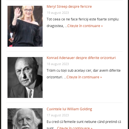
Meryl Streep despre fericire
19 august 2023
Tot ceea ce ne face fericiţi este foarte simplu:
dragostea, …
Citește în continuare »
Konrad Adenauer despre diferite orizonturi
18 august 2023
Trăim cu toții sub același cer, dar avem diferite
orizonturi. …
Citește în continuare »
Cuvintele lui William Golding
17 august 2023
Eu cred că femeile sunt nebune când pretind că
sunt …
Citește în continuare »