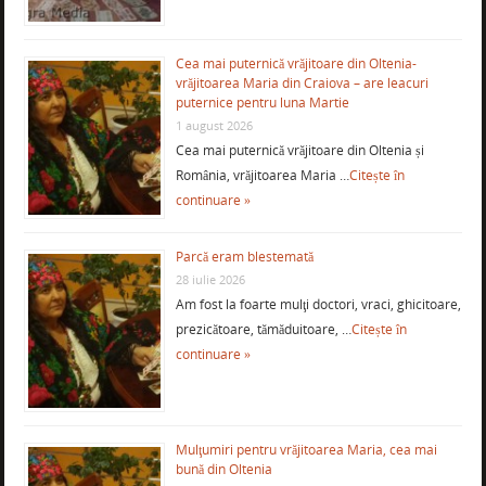
Cea mai puternică vrăjitoare din Oltenia-
vrăjitoarea Maria din Craiova – are leacuri
puternice pentru luna Martie
1 august 2026
Cea mai puternică vrăjitoare din Oltenia și
România, vrăjitoarea Maria …
Citește în
continuare »
Parcă eram blestemată
28 iulie 2026
Am fost la foarte mulţi doctori, vraci, ghicitoare,
prezicătoare, tămăduitoare, …
Citește în
continuare »
Mulţumiri pentru vrăjitoarea Maria, cea mai
bună din Oltenia