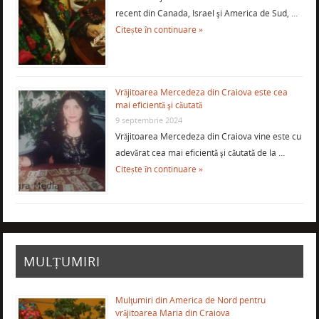
recent din Canada, Israel şi America de Sud, …
Citește în continuare »
Vrăjitoarea Mercedeza din Craiova este cea
mai eficientă şi căutată
9 septembrie 2024
Vrăjitoarea Mercedeza din Craiova vine este cu
adevărat cea mai eficientă şi căutată de la …
Citește în continuare »
MULȚUMIRI
Mulţumiri din America de Nord pentru
vrăjitoarea Maria din Craiova