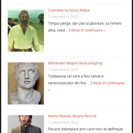
Cuvintele lui Amza Pellea
14 septembrie 2023
Timpul şterge, dar ştie să păstreze, ca nimeni
altul, ceea …
Citește în continuare »
Menander despre nerecunoştinţă
13 septembrie 2023
Totdeauna cel care a fost salvat e
nerecunoscător din fire. …
Citește în continuare
»
Keanu Reeves despre fericire
12 septembrie 2023
Fiecare întâmplare prin care treci te defineşte