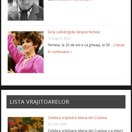
Gina Lollobrigida despre femeie
16 august 2023
Femeia, la 20 de ani e ca gheaţa, la 30 …
Citește
în continuare »
LISTA VRAJITOARELOR
Celebra vrăjitoare Maria din Craiova
22 iulie 2026
Celebra vrăjitoare Maria din Craiova s-a întors