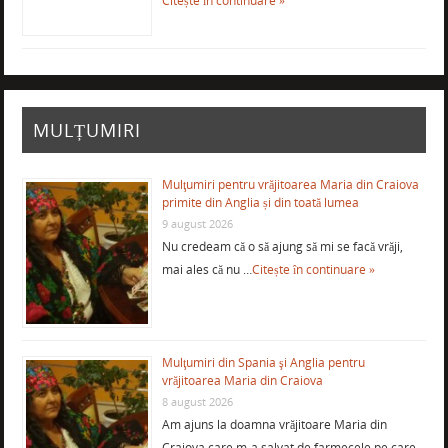
Citește în continuare »
MULȚUMIRI
Mulţumiri pentru vrăjitoarea Maria din Craiova
primite din Anglia și din toată lumea
9 august 2026
Nu credeam că o să ajung să mi se facă vrăji,
mai ales că nu …
Citește în continuare »
Mulţumiri din Spania şi Anglia pentru
vrăjitoarea Maria din Craiova
8 august 2026
Am ajuns la doamna vrăjitoare Maria din
Craiova care m-a salvat de farmecele pe care