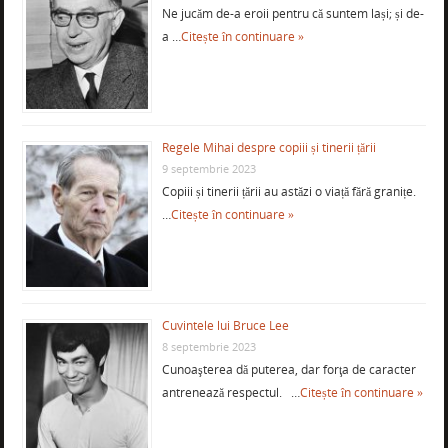
Ne jucăm de-a eroii pentru că suntem lași; și de-
a …
Citește în continuare »
Regele Mihai despre copiii și tinerii țării
9 septembrie 2023
Copiii și tinerii țării au astăzi o viață fără granițe.
…
Citește în continuare »
Cuvintele lui Bruce Lee
8 septembrie 2023
Cunoaşterea dă puterea, dar forţa de caracter
antrenează respectul. …
Citește în continuare »