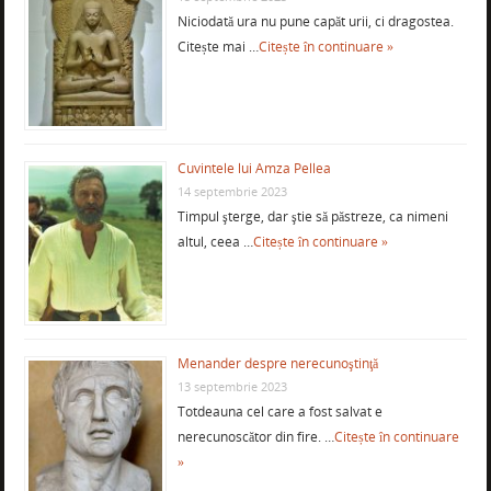
Niciodată ura nu pune capăt urii, ci dragostea.
Citește mai …
Citește în continuare »
Cuvintele lui Amza Pellea
14 septembrie 2023
Timpul şterge, dar ştie să păstreze, ca nimeni
altul, ceea …
Citește în continuare »
Menander despre nerecunoştinţă
13 septembrie 2023
Totdeauna cel care a fost salvat e
nerecunoscător din fire. …
Citește în continuare
»