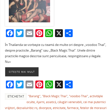
F
T
E
Pi
W
X
P
a
w
m
nt
h
ar
În Thailanda se vorbeşte cu teamă de multe ori despre „voodoo Thai”,
c
itt
ai
er
at
ta
despre practicile „Barang” sau „Black Magic Thai”. Unele dintre
e
er
l
e
s
je
practicile magice descrise sunt periculoase, respingătoare și ilegale.
b
st
A
a
Nu»
o
p
ză
CITEȘTE MAI MULT
o
p
F
T
E
Pi
W
X
P
k
a
w
m
nt
h
ar
"Barang"
,
"Black Magic Thai"
,
"voodoo Thai"
,
activităţile
ETICHETAT
c
itt
ai
er
at
ta
oculte
,
Ajarni
,
asiatică
,
călugări venerabili
,
cei mai puternici
e
er
l
e
s
je
vrăjitori
,
dezvaluiribiz.ro
,
divorţeze
,
etnicitate
,
farmece
,
fetelor de moravuri