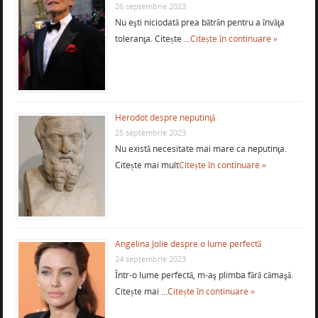
26 septembrie 2023
Nu eşti niciodată prea bătrân pentru a învăţa
toleranţa. Citește …
Citește în continuare »
Herodot despre neputinţă
25 septembrie 2023
Nu există necesitate mai mare ca neputinţa.
Citește mai mult
Citește în continuare »
Angelina Jolie despre o lume perfectă
24 septembrie 2023
Într-o lume perfectă, m-aş plimba fără cămaşă.
Citește mai …
Citește în continuare »