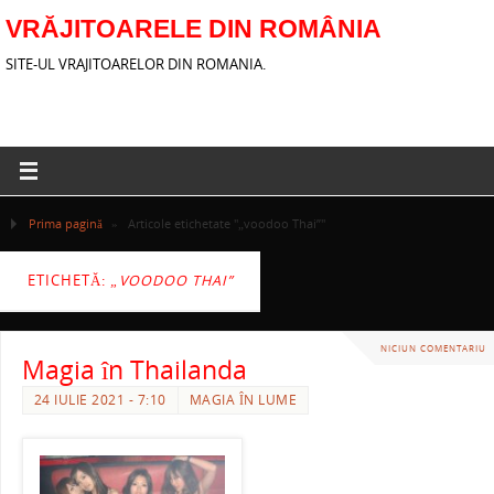
VRĂJITOARELE DIN ROMÂNIA
SITE-UL VRAJITOARELOR DIN ROMANIA.
Prima pagină
»
Articole etichetate "„voodoo Thai”"
ETICHETĂ:
„VOODOO THAI”
NICIUN COMENTARIU
Magia în Thailanda
24 IULIE 2021 - 7:10
MAGIA ÎN LUME