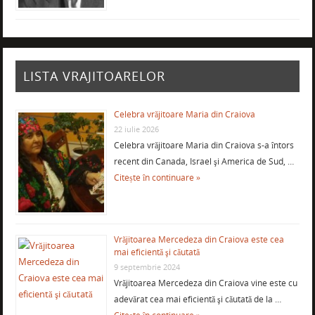
LISTA VRAJITOARELOR
Celebra vrăjitoare Maria din Craiova
22 iulie 2026
Celebra vrăjitoare Maria din Craiova s-a întors
recent din Canada, Israel şi America de Sud, …
Citește în continuare »
Vrăjitoarea Mercedeza din Craiova este cea
mai eficientă şi căutată
9 septembrie 2024
Vrăjitoarea Mercedeza din Craiova vine este cu
adevărat cea mai eficientă şi căutată de la …