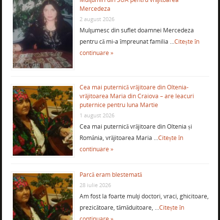
Mercedeza
2 august 2026
Mulţumesc din suflet doamnei Mercedeza
pentru că mi-a împreunat familia …
Citește în
continuare »
Cea mai puternică vrăjitoare din Oltenia-
vrăjitoarea Maria din Craiova – are leacuri
puternice pentru luna Martie
1 august 2026
Cea mai puternică vrăjitoare din Oltenia și
România, vrăjitoarea Maria …
Citește în
continuare »
Parcă eram blestemată
28 iulie 2026
Am fost la foarte mulţi doctori, vraci, ghicitoare,
prezicătoare, tămăduitoare, …
Citește în
continuare »