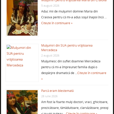
Mulţumiri pentru vrăjitoarea Maria din Craiova
5 august 2026
Aduc mii de mulţumiri domnei Maria din
Craiova pentru că mi-a adus soţul înapoi încă …
Citește în continuare »
Mulţumiri din SUA pentru vrăjitoarea
Mercedeza
2 august 2026
Mulţumesc din suflet doamnei Mercedeza
pentru că mi-a împreunat familia după o
despărţire dramatică de …
Citește în continuare
»
Parcă eram blestemată
28 iulie 2026
Am fost la foarte mulţi doctori, vraci, ghicitoare,
prezicătoare, tămăduitoare, clarvăzătoare, preoţi
şi nu-mi puteau …
Citește în continuare »