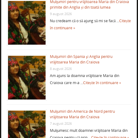
Mulţumiri pentru vrăjitoarea Maria din Craiova
primite din Anglia și din toată lumea
9 august 2026
Nu credeam că o să ajung să mi se facă …
Citește
în continuare »
Mulţumiri din Spania şi Anglia pentru
vrăjitoarea Maria din Craiova
8 august 2026
Am ajuns la doamna vrăjitoare Maria din
Craiova care m-a …
Citește în continuare »
Mulţumiri din America de Nord pentru
vrăjitoarea Maria din Craiova
7 august 2026
Mulţumesc mult doamnei vrăjitoare Maria din
Craiova pentru că prin …
Citește în continuare »