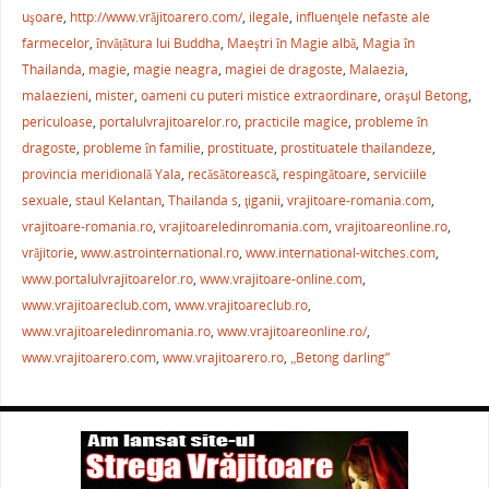
b
st
A
a
uşoare
,
http://www.vrăjitoarero.com/
,
ilegale
,
influenţele nefaste ale
farmecelor
,
învățătura lui Buddha
,
Maeştri în Magie albă
,
Magia în
o
p
ză
Thailanda
,
magie
,
magie neagra
,
magiei de dragoste
,
Malaezia
,
o
p
malaezieni
,
mister
,
oameni cu puteri mistice extraordinare
,
oraşul Betong
,
k
periculoase
,
portalulvrajitoarelor.ro
,
practicile magice
,
probleme în
dragoste
,
probleme în familie
,
prostituate
,
prostituatele thailandeze
,
provincia meridională Yala
,
recăsătorească
,
respingătoare
,
serviciile
sexuale
,
staul Kelantan
,
Thailanda s
,
ţiganii
,
vrajitoare-romania.com
,
vrajitoare-romania.ro
,
vrajitoareledinromania.com
,
vrajitoareonline.ro
,
vrăjitorie
,
www.astrointernational.ro
,
www.international-witches.com
,
www.portalulvrajitoarelor.ro
,
www.vrajitoare-online.com
,
www.vrajitoareclub.com
,
www.vrajitoareclub.ro
,
www.vrajitoareledinromania.ro
,
www.vrajitoareonline.ro/
,
www.vrajitoarero.com
,
www.vrajitoarero.ro
,
„Betong darling”