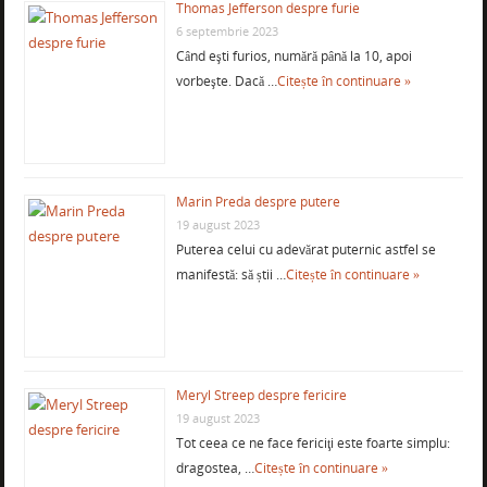
Thomas Jefferson despre furie
6 septembrie 2023
Când eşti furios, numără până la 10, apoi
vorbeşte. Dacă …
Citește în continuare »
Marin Preda despre putere
19 august 2023
Puterea celui cu adevărat puternic astfel se
manifestă: să știi …
Citește în continuare »
Meryl Streep despre fericire
19 august 2023
Tot ceea ce ne face fericiţi este foarte simplu:
dragostea, …
Citește în continuare »