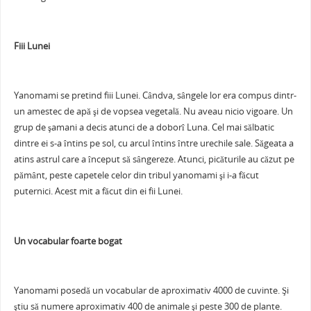
Fiii Lunei
Yanomami se pretind fiii Lunei. Cândva, sângele lor era compus dintr-
un amestec de apă şi de vopsea vegetală. Nu aveau nicio vigoare. Un
grup de şamani a decis atunci de a doborî Luna. Cel mai sălbatic
dintre ei s-a întins pe sol, cu arcul întins între urechile sale. Săgeata a
atins astrul care a început să sângereze. Atunci, picăturile au căzut pe
pământ, peste capetele celor din tribul yanomami şi i-a făcut
puternici. Acest mit a făcut din ei fii Lunei.
Un vocabular foarte bogat
Yanomami posedă un vocabular de aproximativ 4000 de cuvinte. Şi
ştiu să numere aproximativ 400 de animale şi peste 300 de plante.