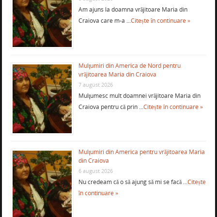
Am ajuns la doamna vrăjitoare Maria din
Craiova care m-a …
Citește în continuare »
Mulţumiri din America de Nord pentru
vrăjitoarea Maria din Craiova
7 august 2026
Mulţumesc mult doamnei vrăjitoare Maria din
Craiova pentru că prin …
Citește în continuare »
Mulţumiri din America pentru vrăjitoarea Maria
din Craiova
6 august 2026
Nu credeam că o să ajung să mi se facă …
Citește
în continuare »