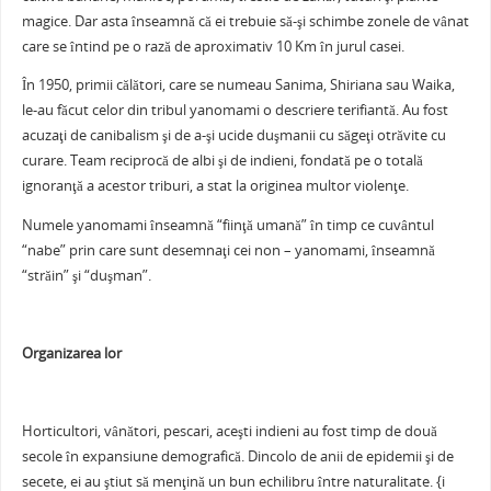
magice. Dar asta înseamnă că ei trebuie să-şi schimbe zonele de vânat
care se întind pe o rază de aproximativ 10 Km în jurul casei.
În 1950, primii călători, care se numeau Sanima, Shiriana sau Waika,
le-au făcut celor din tribul yanomami o descriere terifiantă. Au fost
acuzaţi de canibalism şi de a-şi ucide duşmanii cu săgeţi otrăvite cu
curare. Team reciprocă de albi şi de indieni, fondată pe o totală
ignoranţă a acestor triburi, a stat la originea multor violenţe.
Numele yanomami înseamnă “fiinţă umană” în timp ce cuvântul
“nabe” prin care sunt desemnaţi cei non – yanomami, înseamnă
“străin” şi “duşman”.
Organizarea lor
Horticultori, vânători, pescari, aceşti indieni au fost timp de două
secole în expansiune demografică. Dincolo de anii de epidemii şi de
secete, ei au ştiut să menţină un bun echilibru între naturalitate. {i