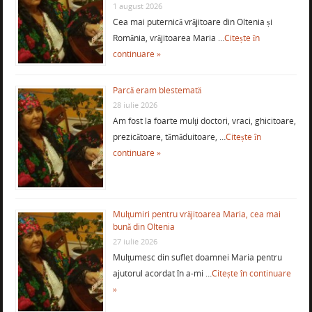
1 august 2026
Cea mai puternică vrăjitoare din Oltenia și
România, vrăjitoarea Maria …
Citește în
continuare »
Parcă eram blestemată
28 iulie 2026
Am fost la foarte mulţi doctori, vraci, ghicitoare,
prezicătoare, tămăduitoare, …
Citește în
continuare »
Mulţumiri pentru vrăjitoarea Maria, cea mai
bună din Oltenia
27 iulie 2026
Mulţumesc din suflet doamnei Maria pentru
ajutorul acordat în a-mi …
Citește în continuare
»