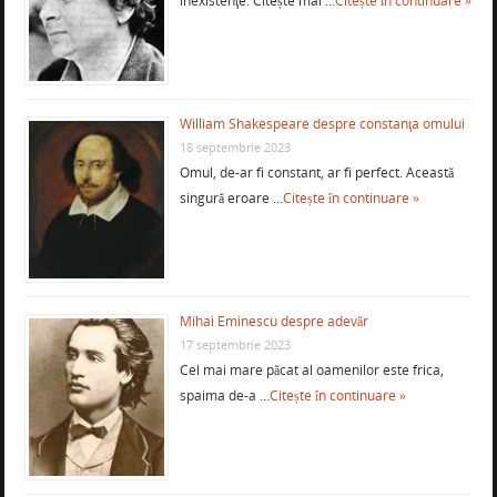
inexistenţe. Citește mai …
Citește în continuare »
William Shakespeare despre constanţa omului
18 septembrie 2023
Omul, de-ar fi constant, ar fi perfect. Această
singură eroare …
Citește în continuare »
Mihai Eminescu despre adevăr
17 septembrie 2023
Cel mai mare păcat al oamenilor este frica,
spaima de-a …
Citește în continuare »