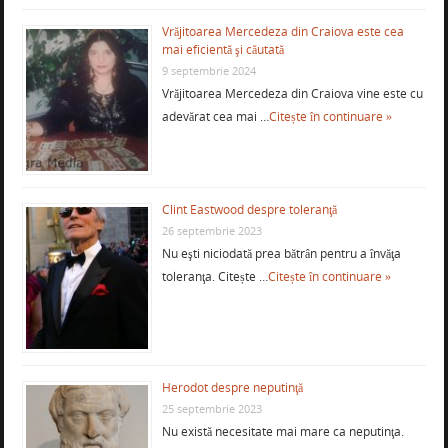
Vrăjitoarea Mercedeza din Craiova este cea
mai eficientă şi căutată
9 septembrie 2024
Vrăjitoarea Mercedeza din Craiova vine este cu
adevărat cea mai …
Citește în continuare »
Clint Eastwood despre toleranţă
26 septembrie 2023
Nu eşti niciodată prea bătrân pentru a învăţa
toleranţa. Citește …
Citește în continuare »
Herodot despre neputinţă
25 septembrie 2023
Nu există necesitate mai mare ca neputinţa.