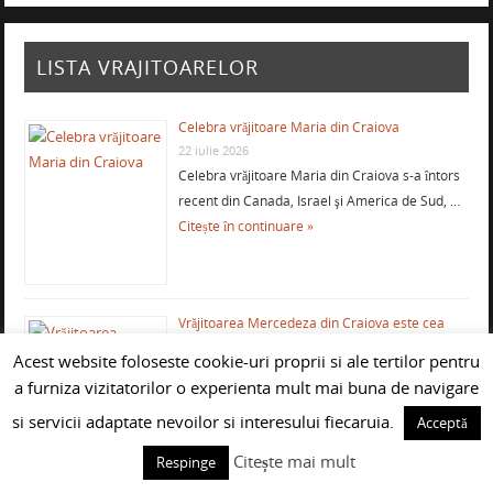
LISTA VRAJITOARELOR
Celebra vrăjitoare Maria din Craiova
22 iulie 2026
Celebra vrăjitoare Maria din Craiova s-a întors
recent din Canada, Israel şi America de Sud, …
Citește în continuare »
Vrăjitoarea Mercedeza din Craiova este cea
mai eficientă şi căutată
Acest website foloseste cookie-uri proprii si ale tertilor pentru
9 septembrie 2024
a furniza vizitatorilor o experienta mult mai buna de navigare
Vrăjitoarea Mercedeza din Craiova vine este cu
adevărat cea mai eficientă şi căutată de la …
si servicii adaptate nevoilor si interesului fiecaruia.
Acceptă
Citește în continuare »
Citește mai mult
Respinge