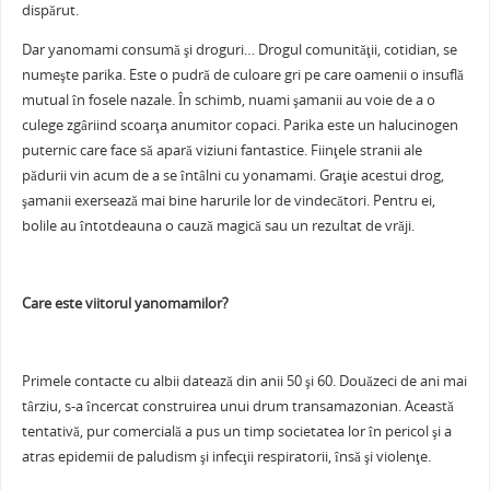
dispărut.
Dar yanomami consumă şi droguri… Drogul comunităţii, cotidian, se
numeşte parika. Este o pudră de culoare gri pe care oamenii o insuflă
mutual în fosele nazale. În schimb, nuami şamanii au voie de a o
culege zgâriind scoarţa anumitor copaci. Parika este un halucinogen
puternic care face să apară viziuni fantastice. Fiinţele stranii ale
pădurii vin acum de a se întâlni cu yonamami. Graţie acestui drog,
şamanii exersează mai bine harurile lor de vindecători. Pentru ei,
bolile au întotdeauna o cauză magică sau un rezultat de vrăji.
Care este viitorul yanomamilor?
Primele contacte cu albii datează din anii 50 şi 60. Douăzeci de ani mai
târziu, s-a încercat construirea unui drum transamazonian. Această
tentativă, pur comercială a pus un timp societatea lor în pericol şi a
atras epidemii de paludism şi infecţii respiratorii, însă şi violenţe.