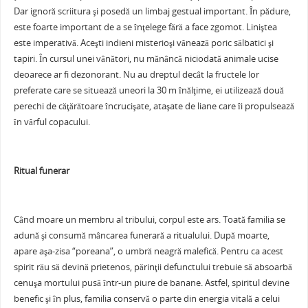
Dar ignoră scriitura şi posedă un limbaj gestual important. În pădure,
este foarte important de a se înţelege fără a face zgomot. Liniştea
este imperativă. Aceşti indieni misterioşi vânează poric sălbatici şi
tapiri. În cursul unei vânători, nu mănâncă niciodată animale ucise
deoarece ar fi dezonorant. Nu au dreptul decât la fructele lor
preferate care se situează uneori la 30 m înălţime, ei utilizează două
perechi de căţărătoare încrucişate, ataşate de liane care îi propulsează
în vârful copacului.
Ritual funerar
Când moare un membru al tribului, corpul este ars. Toată familia se
adună şi consumă mâncarea funerară a ritualului. După moarte,
apare aşa-zisa “poreana”, o umbră neagră malefică. Pentru ca acest
spirit rău să devină prietenos, părinţii defunctului trebuie să absoarbă
cenuşa mortului pusă într-un piure de banane. Astfel, spiritul devine
benefic şi în plus, familia conservă o parte din energia vitală a celui