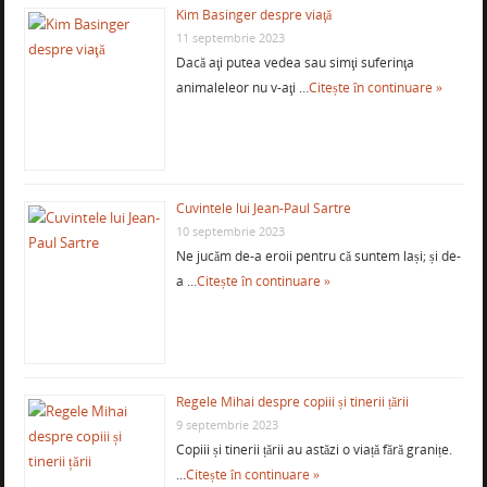
Kim Basinger despre viaţă
11 septembrie 2023
Dacă aţi putea vedea sau simţi suferinţa
animaleleor nu v-aţi …
Citește în continuare »
Cuvintele lui Jean-Paul Sartre
10 septembrie 2023
Ne jucăm de-a eroii pentru că suntem lași; și de-
a …
Citește în continuare »
Regele Mihai despre copiii și tinerii țării
9 septembrie 2023
Copiii și tinerii țării au astăzi o viață fără granițe.
…
Citește în continuare »