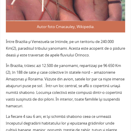
Autor foto Cmacauley, Wikipedia.
Între Brazilia şi Venezuela se întinde, pe un teritoriu de 240.000
Km(2), paradisul tribului yanomami. Acesta este acoperit de o pădure
deasă şi este traversat de apele fluviului Orinoco.
În Brazilia, trăiesc azi 12.500 de yanomami, repartizaţi pe 96 650 Km
(2), în 188 de sate şi case colective în statele nord – amazoniene
Amazonas şi Roraima. Văzute din avion, satele lor par ca nişte imense
abajururi puse pe sol. . Într-un loc central, se află o copertină uriaşă
numită shabono. Locuinţa colectivă este compusă dintr-o copertină
vastă susţinută de doi piloni. În interior, toate familiile îşi suspendă
hamacuri.
La fiecare 4 sau 6 ani, ei îşi schimbă shabono ceea ce urmează
începutul degradării habitatului lor şi epuizarea grădinilor unde
cultivă banane, manioc, porumb, trestie de zahăr, tutun şi plante