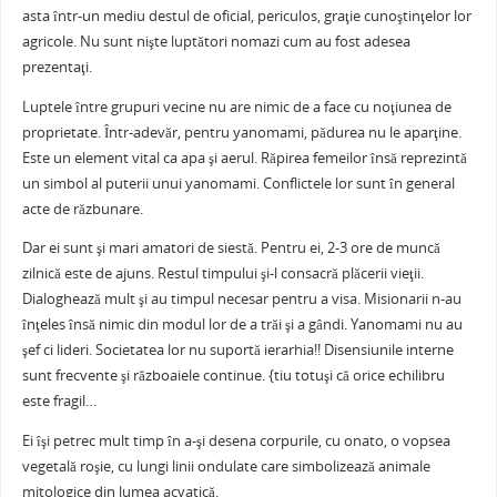
asta într-un mediu destul de oficial, periculos, graţie cunoştinţelor lor
agricole. Nu sunt nişte luptători nomazi cum au fost adesea
prezentaţi.
Luptele între grupuri vecine nu are nimic de a face cu noţiunea de
proprietate. Într-adevăr, pentru yanomami, pădurea nu le aparţine.
Este un element vital ca apa şi aerul. Răpirea femeilor însă reprezintă
un simbol al puterii unui yanomami. Conflictele lor sunt în general
acte de răzbunare.
Dar ei sunt şi mari amatori de siestă. Pentru ei, 2-3 ore de muncă
zilnică este de ajuns. Restul timpului şi-l consacră plăcerii vieţii.
Dialoghează mult şi au timpul necesar pentru a visa. Misionarii n-au
înţeles însă nimic din modul lor de a trăi şi a gândi. Yanomami nu au
şef ci lideri. Societatea lor nu suportă ierarhia!! Disensiunile interne
sunt frecvente şi războaiele continue. {tiu totuşi că orice echilibru
este fragil…
Ei îşi petrec mult timp în a-şi desena corpurile, cu onato, o vopsea
vegetală roşie, cu lungi linii ondulate care simbolizează animale
mitologice din lumea acvatică.