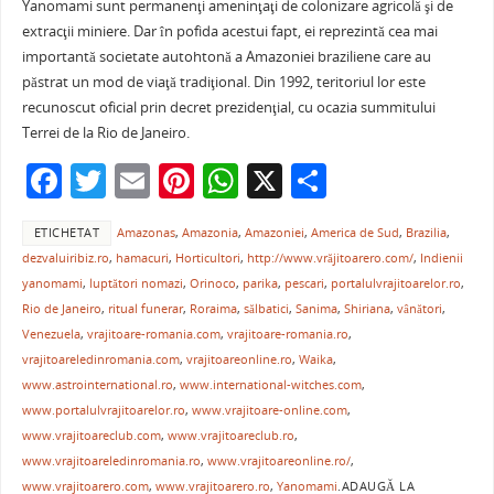
Yanomami sunt permanenţi ameninţaţi de colonizare agricolă şi de
extracţii miniere. Dar în pofida acestui fapt, ei reprezintă cea mai
importantă societate autohtonă a Amazoniei braziliene care au
păstrat un mod de viaţă tradiţional. Din 1992, teritoriul lor este
recunoscut oficial prin decret prezidenţial, cu ocazia summitului
Terrei de la Rio de Janeiro.
F
T
E
Pi
W
X
P
a
w
m
nt
h
ar
ETICHETAT
Amazonas
,
Amazonia
,
Amazoniei
,
America de Sud
,
Brazilia
,
c
itt
ai
er
at
ta
dezvaluiribiz.ro
,
hamacuri
,
Horticultori
,
http://www.vrăjitoarero.com/
,
Indienii
e
er
l
e
s
je
yanomami
,
luptători nomazi
,
Orinoco
,
parika
,
pescari
,
portalulvrajitoarelor.ro
,
b
st
A
a
Rio de Janeiro
,
ritual funerar
,
Roraima
,
sălbatici
,
Sanima
,
Shiriana
,
vânători
,
Venezuela
,
vrajitoare-romania.com
,
vrajitoare-romania.ro
,
o
p
ză
vrajitoareledinromania.com
,
vrajitoareonline.ro
,
Waika
,
o
p
www.astrointernational.ro
,
www.international-witches.com
,
www.portalulvrajitoarelor.ro
,
www.vrajitoare-online.com
,
k
www.vrajitoareclub.com
,
www.vrajitoareclub.ro
,
www.vrajitoareledinromania.ro
,
www.vrajitoareonline.ro/
,
www.vrajitoarero.com
,
www.vrajitoarero.ro
,
Yanomami
.
ADAUGĂ LA