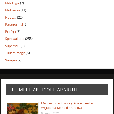
Mitologie
(2)
Mulțumiri
(11)
Noutăți
(22)
Paranormal
(6)
Profeții
(6)
Spiritualitate
(255)
Superstiții
(1)
Turism magic
(5)
Vampiri
(2)
ULTIMELE ARTICOLE APĂRUTE
Mulţumiri din Spania şi Anglia pentru
vrăjitoarea Maria din Craiova
8 august 2026