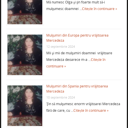
Mă numesc Olga şi ţin foarte mult să-i
mulţumesc doamnei …
Citește în continuare »
Mulţumiri din Europa pentru vrăjitoarea
Mercedeza
12 septembrie 2024
Mii şi mii de mulţumiri doamnei vrăjitoare
Mercedeza deoarece m-a …
Citește în
continuare »
Mulţumiri din Spania pentru vrăjitoarea
Mercedeza
10 septembrie 2024
Ţin să mulţumesc enorm vrăjitoarei Mercedeza
fără de care, cu …
Citește în continuare »