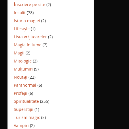
Înscriere pe site
(2)
Insolit
(78)
Istoria magiei
(2)
Lifestyle
(1)
Lista vrăjitoarelor
(2)
Magia în lume
(7)
Magii
(2)
Mitologie
(2)
Mulțumiri
(9)
Noutăți
(22)
Paranormal
(6)
Profeții
(6)
Spiritualitate
(255)
Superstiții
(1)
Turism magic
(5)
Vampiri
(2)