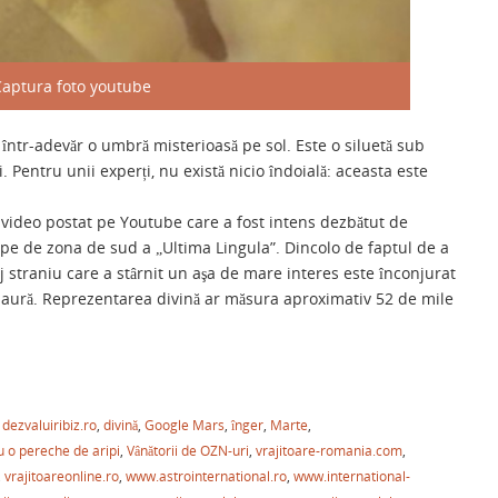
aptura foto youtube
ntr-adevăr o umbră misterioasă pe sol. Este o siluetă sub
Pentru unii experți, nu există nicio îndoială: aceasta este
n video postat pe Youtube care a fost intens dezbătut de
oape de zona de sud a „Ultima Lingula”. Dincolo de faptul de a
j straniu care a stârnit un aşa de mare interes este înconjurat
o aură. Reprezentarea divină ar măsura aproximativ 52 de mile
P
ar
,
dezvaluiribiz.ro
,
divină
,
Google Mars
,
înger
,
Marte
,
ta
 o pereche de aripi
,
Vânătorii de OZN-uri
,
vrajitoare-romania.com
,
je
,
vrajitoareonline.ro
,
www.astrointernational.ro
,
www.international-