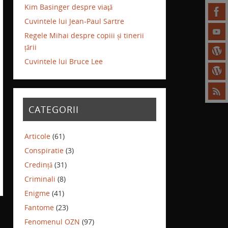
Kim Basinger despre viaţă
Cuvintele lui Jean-Paul Sartre
Regele Mihai despre copiii și tinerii
țării
Cuvintele lui Bruce Lee
CATEGORII
Articole
(61)
Conspiratie
(3)
Credință
(31)
Criminali
(8)
Enigme
(41)
Fantome
(23)
Fenomenul OZN
(97)