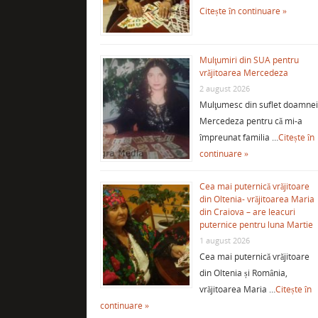
Citește în continuare »
Mulţumiri din SUA pentru
vrăjitoarea Mercedeza
2 august 2026
Mulţumesc din suflet doamne
Mercedeza pentru că mi-a
împreunat familia …
Citește în
continuare »
Cea mai puternică vrăjitoare
din Oltenia- vrăjitoarea Maria
din Craiova – are leacuri
puternice pentru luna Martie
1 august 2026
Cea mai puternică vrăjitoare
din Oltenia și România,
vrăjitoarea Maria …
Citește în
continuare »