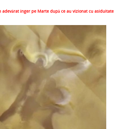
ar
n adevărat înger pe Marte după ce au vizionat cu asiduitate
ta
je
a
ză