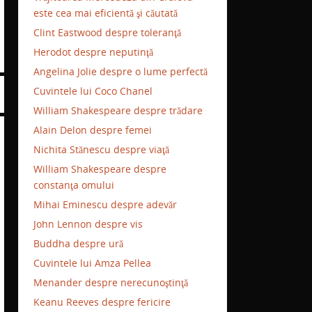
este cea mai eficientă şi căutată
Clint Eastwood despre toleranţă
Herodot despre neputinţă
Angelina Jolie despre o lume perfectă
Cuvintele lui Coco Chanel
William Shakespeare despre trădare
Alain Delon despre femei
Nichita Stănescu despre viaţă
William Shakespeare despre
constanţa omului
Mihai Eminescu despre adevăr
John Lennon despre vis
Buddha despre ură
Cuvintele lui Amza Pellea
Menander despre nerecunoştinţă
Keanu Reeves despre fericire