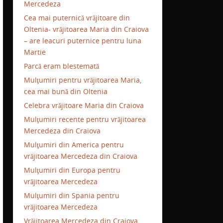
Mercedeza
Cea mai puternică vrăjitoare din
Oltenia- vrăjitoarea Maria din Craiova
– are leacuri puternice pentru luna
Martie
Parcă eram blestemată
Mulţumiri pentru vrăjitoarea Maria,
cea mai bună din Oltenia
Celebra vrăjitoare Maria din Craiova
Mulţumiri recente pentru vrăjitoarea
Mercedeza din Craiova
Mulţumiri din America pentru
vrăjitoarea Mercedeza din Craiova
Mulţumiri din Europa pentru
vrăjitoarea Mercedeza
Mulţumiri din Spania pentru
vrăjitoarea Mercedeza
Vrăjitoarea Mercedeza din Craiova