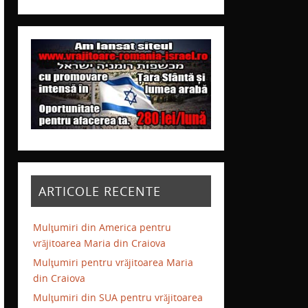
ARTICOLE RECENTE
Mulţumiri din America pentru
vrăjitoarea Maria din Craiova
Mulţumiri pentru vrăjitoarea Maria
din Craiova
Mulţumiri din SUA pentru vrăjitoarea