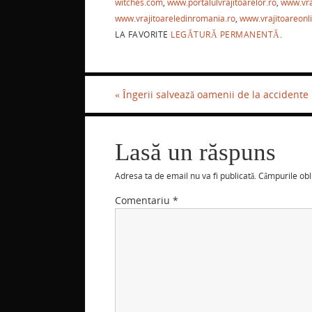
b
st
A
witches.com
,
www.portalulvrajitoarelor.ro
,
www.vra
www.vrajitoareledinromania.ro
,
www.vrajitoareonli
o
p
LA FAVORITE
LEGĂTURĂ PERMANENTĂ
.
o
p
k
«
Îngerii salvează oamenii de la accidente
Lasă un răspuns
Adresa ta de email nu va fi publicată.
Câmpurile obl
Comentariu
*