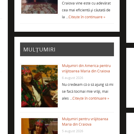
Craiova vine este cu adevărat
cea mai eficientă şi căutată de
la …
Citește în continuare »
i
MULȚUMIRI
Mulţumiri din America pentru
vrăjitoarea Maria din Craiova
6 august 2026
Nu credeam că o să ajung să mi
se facă tocmai mie vrăji, mai
ales …
Citește în continuare »
Mulţumiri pentru vrăjitoarea
Maria din Craiova
5 august 2026