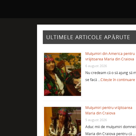
ULTIMELE ARTICOLE APĂRUTE
Mulţumiri din America pentru
vrăjitoarea Maria din Craiova
6 august 2026
Nu credeam că o să ajung să m
se facă …
Citește în continuare
Mulţumiri pentru vrăjitoarea
Maria din Craiova
5 august 2026
Aduc mii de mulţumiri domnei
Maria din Craiova pentru că …