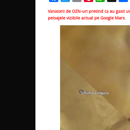
a
w
m
nt
h
Vânătorii de OZN-uri pretind că au găsit u
c
itt
ai
er
at
peisajele vizibile actual pe Google Mars.
e
er
l
e
s
b
st
A
o
p
o
p
k