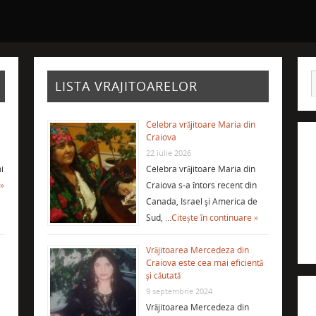
LISTA VRAJITOARELOR
Celebra vrăjitoare Maria din
Craiova
22 iulie 2026
i
Celebra vrăjitoare Maria din
 »
Craiova s-a întors recent din
Canada, Israel şi America de
Sud, …
Citește în continuare »
Vrăjitoarea Mercedeza din
Craiova este cea mai eficientă
şi căutată
9 septembrie 2024
Vrăjitoarea Mercedeza din