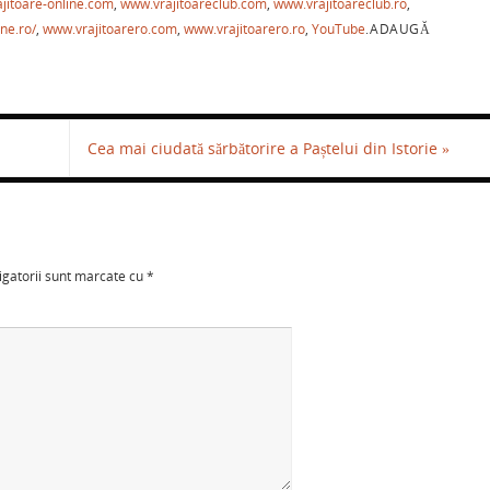
a
jitoare-online.com
,
www.vrajitoareclub.com
,
www.vrajitoareclub.ro
,
ne.ro/
,
www.vrajitoarero.com
,
www.vrajitoarero.ro
,
YouTube
.
ADAUGĂ
ză
Cea mai ciudată sărbătorire a Paștelui din Istorie
»
igatorii sunt marcate cu
*