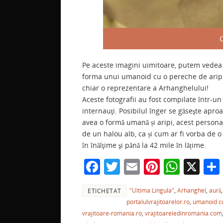
C
Pe aceste imagini uimitoare, putem vedea î
forma unui umanoid cu o pereche de aripi. 
chiar o reprezentare a Arhanghelului!
Aceste fotografii au fost compilate într-u
internauţi. Posibilul înger se găseşte apr
avea o formă umană și aripi, acest persona
de un halou alb, ca și cum ar fi vorba de 
în înălţime şi până la 42 mile în lățime.
F
T
E
Pi
W
X
a
w
m
nt
h
"Ultima Lingula"
,
Arhanghel
,
aură
ETICHETAT
c
itt
ai
er
at
portalulvrajitoarelor.ro
,
umanoid cu
e
er
l
e
s
vrajitoare-romania.ro
,
vrajitoareledinromania.com