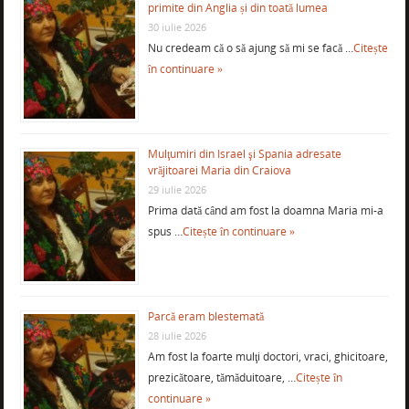
primite din Anglia și din toată lumea
30 iulie 2026
Nu credeam că o să ajung să mi se facă …
Citește
în continuare »
Mulţumiri din Israel şi Spania adresate
vrăjitoarei Maria din Craiova
29 iulie 2026
Prima dată când am fost la doamna Maria mi-a
spus …
Citește în continuare »
Parcă eram blestemată
28 iulie 2026
Am fost la foarte mulţi doctori, vraci, ghicitoare,
prezicătoare, tămăduitoare, …
Citește în
continuare »