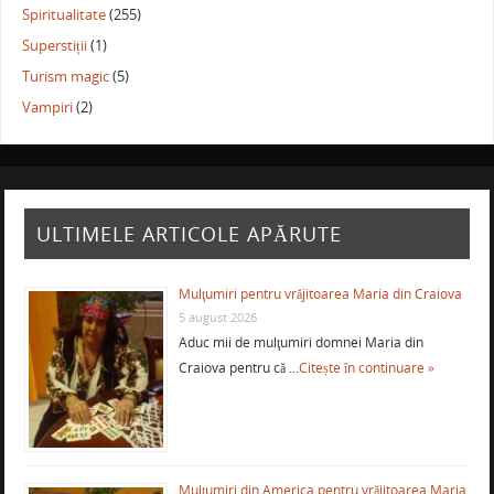
Spiritualitate
(255)
Superstiții
(1)
Turism magic
(5)
Vampiri
(2)
ULTIMELE ARTICOLE APĂRUTE
Mulţumiri pentru vrăjitoarea Maria din Craiova
5 august 2026
Aduc mii de mulţumiri domnei Maria din
Craiova pentru că …
Citește în continuare »
Mulţumiri din America pentru vrăjitoarea Maria