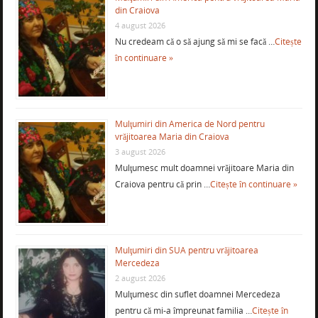
din Craiova
4 august 2026
Nu credeam că o să ajung să mi se facă …
Citește
în continuare »
Mulţumiri din America de Nord pentru
vrăjitoarea Maria din Craiova
3 august 2026
Mulţumesc mult doamnei vrăjitoare Maria din
Craiova pentru că prin …
Citește în continuare »
Mulţumiri din SUA pentru vrăjitoarea
Mercedeza
2 august 2026
Mulţumesc din suflet doamnei Mercedeza
pentru că mi-a împreunat familia …
Citește în