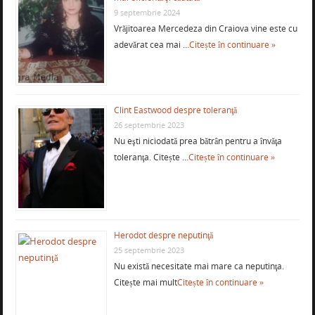
9 septembrie 2024
Vrăjitoarea Mercedeza din Craiova vine este cu
adevărat cea mai …
Citește în continuare »
Clint Eastwood despre toleranţă
26 septembrie 2023
Nu eşti niciodată prea bătrân pentru a învăţa
toleranţa. Citește …
Citește în continuare »
Herodot despre neputinţă
25 septembrie 2023
Nu există necesitate mai mare ca neputinţa.
Citește mai mult
Citește în continuare »