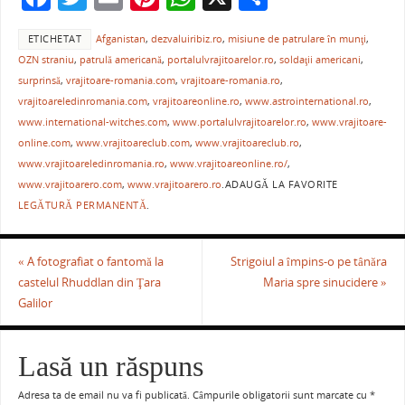
a
w
m
nt
h
ar
ETICHETAT
Afganistan
,
dezvaluiribiz.ro
,
misiune de patrulare în munţi
,
c
itt
ai
er
at
ta
OZN straniu
,
patrulă americană
,
portalulvrajitoarelor.ro
,
soldaţii americani
,
e
er
l
e
s
je
surprinsă
,
vrajitoare-romania.com
,
vrajitoare-romania.ro
,
b
st
A
a
vrajitoareledinromania.com
,
vrajitoareonline.ro
,
www.astrointernational.ro
,
www.international-witches.com
,
www.portalulvrajitoarelor.ro
,
www.vrajitoare-
o
p
ză
online.com
,
www.vrajitoareclub.com
,
www.vrajitoareclub.ro
,
o
p
www.vrajitoareledinromania.ro
,
www.vrajitoareonline.ro/
,
www.vrajitoarero.com
,
www.vrajitoarero.ro
.
ADAUGĂ LA FAVORITE
k
LEGĂTURĂ PERMANENTĂ
.
«
A fotografiat o fantomă la
Strigoiul a împins-o pe tânăra
castelul Rhuddlan din Ţara
Maria spre sinucidere
»
Galilor
Lasă un răspuns
Adresa ta de email nu va fi publicată.
Câmpurile obligatorii sunt marcate cu
*