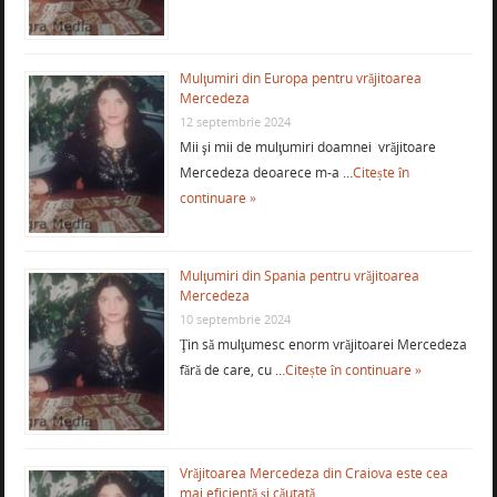
Mulţumiri din Europa pentru vrăjitoarea
Mercedeza
12 septembrie 2024
Mii şi mii de mulţumiri doamnei vrăjitoare
Mercedeza deoarece m-a …
Citește în
continuare »
Mulţumiri din Spania pentru vrăjitoarea
Mercedeza
10 septembrie 2024
Ţin să mulţumesc enorm vrăjitoarei Mercedeza
fără de care, cu …
Citește în continuare »
Vrăjitoarea Mercedeza din Craiova este cea
mai eficientă şi căutată