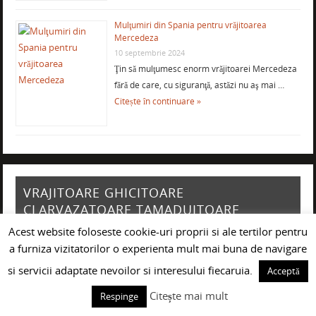
Mulţumiri din Spania pentru vrăjitoarea
Mercedeza
10 septembrie 2024
Ţin să mulţumesc enorm vrăjitoarei Mercedeza
fără de care, cu siguranţă, astăzi nu aş mai …
Citește în continuare »
VRAJITOARE GHICITOARE
CLARVAZATOARE TAMADUITOARE
BUCURESTI
Acest website foloseste cookie-uri proprii si ale tertilor pentru
a furniza vizitatorilor o experienta mult mai buna de navigare
si servicii adaptate nevoilor si interesului fiecaruia.
Acceptă
Citește mai mult
Respinge
VRAJITOARE GHICITOARE