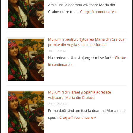
Am ajuns la doamna vrăjitoare Maria din
Craiova care m-a …
Citește în continuare »
Mulţumiri pentru vrăjitoarea Maria din Craiova
primite din Anglia și din toată lumea
30 iulie 2026
Nu credeam că o să ajung să mi se facă …
Citește
în continuare »
Mulţumiri din Israel şi Spania adresate
vrăjitoarei Maria din Craiova
29 iulie 2026
Prima dată când am fost la doamna Maria mi-a
spus …
Citește în continuare »