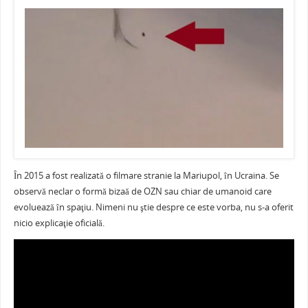
c
itt
ai
er
at
ta
e
er
l
e
s
je
b
st
A
a
o
p
ză
o
p
k
În 2015 a fost realizată o filmare stranie la Mariupol, în Ucraina. Se
observă neclar o formă bizaă de OZN sau chiar de umanoid care
evoluează în spaţiu. Nimeni nu ştie despre ce este vorba, nu s-a oferit
nicio explicaţie oficială.