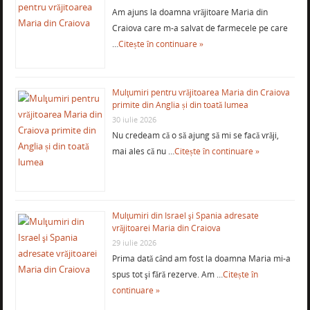
Am ajuns la doamna vrăjitoare Maria din
Craiova care m-a salvat de farmecele pe care
…
Citește în continuare »
Mulţumiri pentru vrăjitoarea Maria din Craiova
primite din Anglia și din toată lumea
30 iulie 2026
Nu credeam că o să ajung să mi se facă vrăji,
mai ales că nu …
Citește în continuare »
Mulţumiri din Israel şi Spania adresate
vrăjitoarei Maria din Craiova
29 iulie 2026
Prima dată când am fost la doamna Maria mi-a
spus tot şi fără rezerve. Am …
Citește în
continuare »