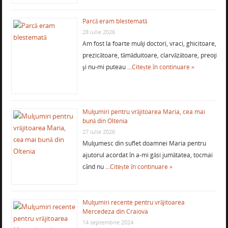
Parcă eram blestemată
28 iulie 2026
Am fost la foarte mulţi doctori, vraci, ghicitoare,
prezicătoare, tămăduitoare, clarvăzătoare, preoţi
şi nu-mi puteau …
Citește în continuare »
Mulţumiri pentru vrăjitoarea Maria, cea mai
bună din Oltenia
27 iulie 2026
Mulţumesc din suflet doamnei Maria pentru
ajutorul acordat în a-mi găsi jumătatea, tocmai
când nu …
Citește în continuare »
Mulţumiri recente pentru vrăjitoarea
Mercedeza din Craiova
14 septembrie 2024