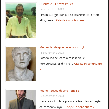
Cuvintele lui Amza Pellea
14 septembrie 2023
Timpul şterge, dar ştie să păstreze, ca nimeni
altul, ceea …
Citește în continuare »
Menander despre nerecunoştinţă
13 septembrie 2023
Totdeauna cel care a fost salvat e
nerecunoscător din fire. …
Citește în continuare
»
Keanu Reeves despre fericire
12 septembrie 2023
Fiecare întâmplare prin care treci te defineşte
ca persoană, aşa …
Citește în continuare »