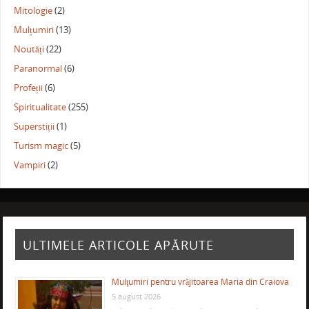
Mitologie
(2)
Mulțumiri
(13)
Noutăți
(22)
Paranormal
(6)
Profeții
(6)
Spiritualitate
(255)
Superstiții
(1)
Turism magic
(5)
Vampiri
(2)
ULTIMELE ARTICOLE APĂRUTE
Mulţumiri pentru vrăjitoarea Maria din Craiova
5 august 2026