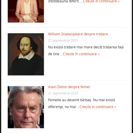
întotdeauna diferit. …
Citește în continuare »
William Shakespeare despre trădare
22 septembrie 2023
Nu există trădare mai mare decât trădarea față
de tine …
Citește în continuare »
Alain Delon despre femei
21 septembrie 2023
Femeile au devenit bărbaţi. Nu mai există
diferenţe, nu mai …
Citește în continuare »