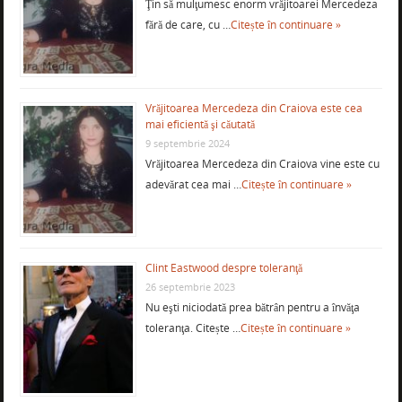
Ţin să mulţumesc enorm vrăjitoarei Mercedeza
fără de care, cu …
Citește în continuare »
Vrăjitoarea Mercedeza din Craiova este cea
mai eficientă şi căutată
9 septembrie 2024
Vrăjitoarea Mercedeza din Craiova vine este cu
adevărat cea mai …
Citește în continuare »
Clint Eastwood despre toleranţă
26 septembrie 2023
Nu eşti niciodată prea bătrân pentru a învăţa
toleranţa. Citește …
Citește în continuare »