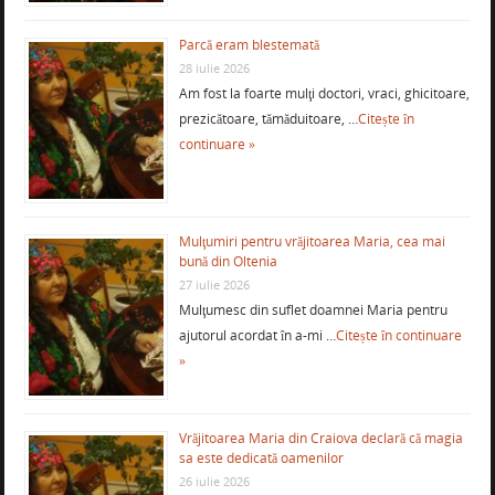
Parcă eram blestemată
28 iulie 2026
Am fost la foarte mulţi doctori, vraci, ghicitoare,
prezicătoare, tămăduitoare, …
Citește în
continuare »
Mulţumiri pentru vrăjitoarea Maria, cea mai
bună din Oltenia
27 iulie 2026
Mulţumesc din suflet doamnei Maria pentru
ajutorul acordat în a-mi …
Citește în continuare
»
Vrăjitoarea Maria din Craiova declară că magia
sa este dedicată oamenilor
26 iulie 2026