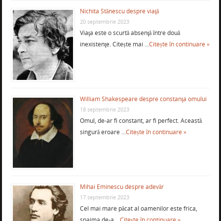
Nichita Stănescu despre viaţă
20 septembrie 2023
Viaţa este o scurtă absenţă între două
inexistenţe. Citește mai …
Citește în continuare »
William Shakespeare despre constanţa omului
18 septembrie 2023
Omul, de-ar fi constant, ar fi perfect. Această
singură eroare …
Citește în continuare »
Mihai Eminescu despre adevăr
17 septembrie 2023
Cel mai mare păcat al oamenilor este frica,
spaima de-a …
Citește în continuare »