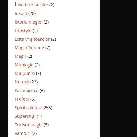
Înscriere pe site
(2)
Insolit
(78)
Istoria magiei
(2)
Lifestyle
(1)
Lista vrăjitoarelor
(2)
Magia în lume
(7)
Magii
(2)
Mitologie
(2)
Mulțumiri
(9)
Noutăți
(22)
Paranormal
(6)
Profeții
(6)
Spiritualitate
(255)
Superstiții
(1)
Turism magic
(5)
Vampiri
(2)