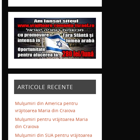
ARTICOLE RECENTE
Mulţumiri din America pentru
vrăjitoarea Maria din Craiova
Mulţumiri pentru vrăjitoarea Maria
din Craiova
Mulţumiri din SUA pentru vrăjitoarea