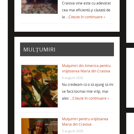
Craiova vine este cu adevărat
cea mai eficientă şi căutată de
la …
Citește în continuare »
i
MULȚUMIRI
Mulţumiri din America pentru
vrăjitoarea Maria din Craiova
6 august 2026
Nu credeam că o să ajung să mi
se facă tocmai mie vrăji, mai
ales …
Citește în continuare »
Mulţumiri pentru vrăjitoarea
Maria din Craiova
5 august 2026