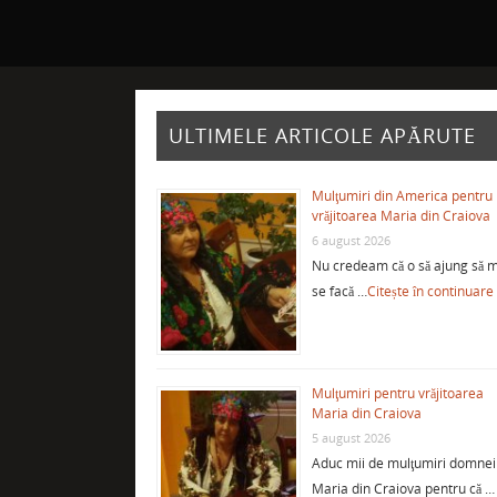
ULTIMELE ARTICOLE APĂRUTE
Mulţumiri din America pentru
vrăjitoarea Maria din Craiova
6 august 2026
Nu credeam că o să ajung să m
se facă …
Citește în continuare
Mulţumiri pentru vrăjitoarea
Maria din Craiova
5 august 2026
Aduc mii de mulţumiri domnei
Maria din Craiova pentru că …