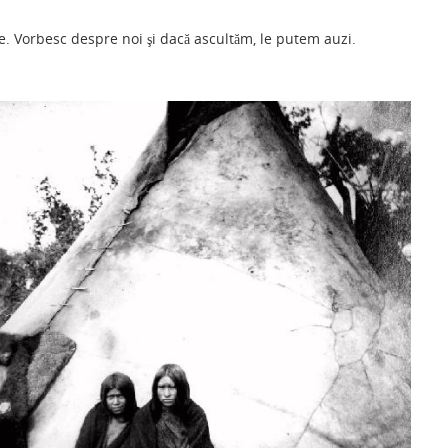
ar
tre. Vorbesc despre noi şi dacă ascultăm, le putem auzi.
ta
je
a
ză