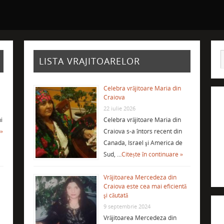
LISTA VRAJITOARELOR
Celebra vrăjitoare Maria din
Craiova
22 iulie 2026
i
Celebra vrăjitoare Maria din
 »
Craiova s-a întors recent din
Canada, Israel şi America de
Sud, …
Citește în continuare »
Vrăjitoarea Mercedeza din
Craiova este cea mai eficientă
şi căutată
9 septembrie 2024
Vrăjitoarea Mercedeza din