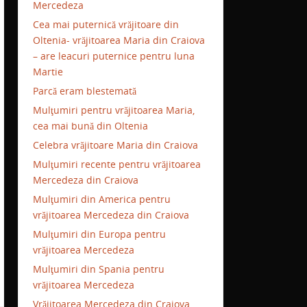
Mercedeza
Cea mai puternică vrăjitoare din
Oltenia- vrăjitoarea Maria din Craiova
– are leacuri puternice pentru luna
Martie
Parcă eram blestemată
Mulţumiri pentru vrăjitoarea Maria,
cea mai bună din Oltenia
Celebra vrăjitoare Maria din Craiova
Mulţumiri recente pentru vrăjitoarea
Mercedeza din Craiova
Mulţumiri din America pentru
vrăjitoarea Mercedeza din Craiova
Mulţumiri din Europa pentru
vrăjitoarea Mercedeza
Mulţumiri din Spania pentru
vrăjitoarea Mercedeza
Vrăjitoarea Mercedeza din Craiova