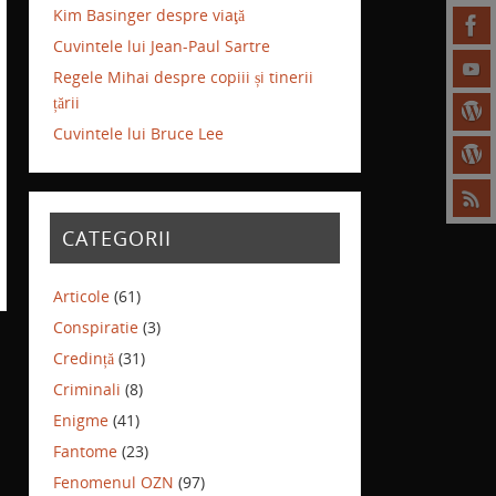
Kim Basinger despre viaţă
Cuvintele lui Jean-Paul Sartre
Regele Mihai despre copiii și tinerii
țării
Cuvintele lui Bruce Lee
CATEGORII
Articole
(61)
Conspiratie
(3)
Credință
(31)
Criminali
(8)
Enigme
(41)
Fantome
(23)
Fenomenul OZN
(97)