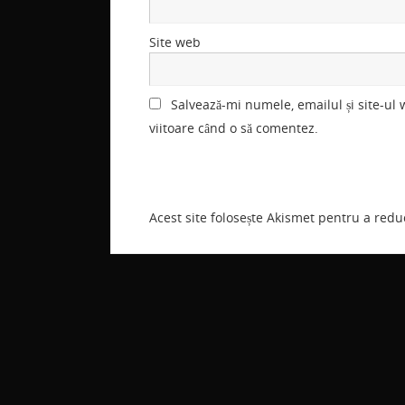
Site web
Salvează-mi numele, emailul și site-ul
viitoare când o să comentez.
Acest site folosește Akismet pentru a red