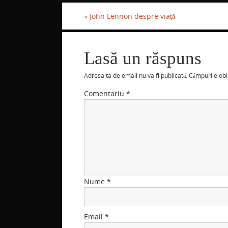
k
«
John Lennon despre viaţă
Lasă un răspuns
Adresa ta de email nu va fi publicată.
Câmpurile obl
Comentariu
*
Nume
*
Email
*