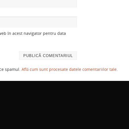
 web în acest navigator pentru data
uce spamul.
Află cum sunt procesate datele comentariilor tale
.