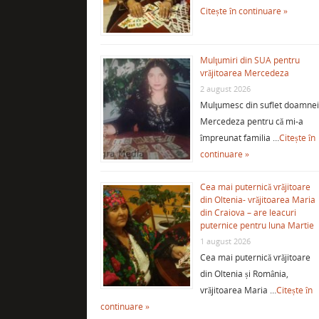
Citește în continuare »
Mulţumiri din SUA pentru
vrăjitoarea Mercedeza
2 august 2026
Mulţumesc din suflet doamne
Mercedeza pentru că mi-a
împreunat familia …
Citește în
continuare »
Cea mai puternică vrăjitoare
din Oltenia- vrăjitoarea Maria
din Craiova – are leacuri
puternice pentru luna Martie
1 august 2026
Cea mai puternică vrăjitoare
din Oltenia și România,
vrăjitoarea Maria …
Citește în
continuare »