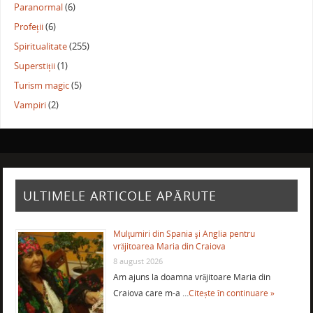
Paranormal
(6)
Profeții
(6)
Spiritualitate
(255)
Superstiții
(1)
Turism magic
(5)
Vampiri
(2)
ULTIMELE ARTICOLE APĂRUTE
Mulţumiri din Spania şi Anglia pentru
vrăjitoarea Maria din Craiova
8 august 2026
Am ajuns la doamna vrăjitoare Maria din
Craiova care m-a …
Citește în continuare »