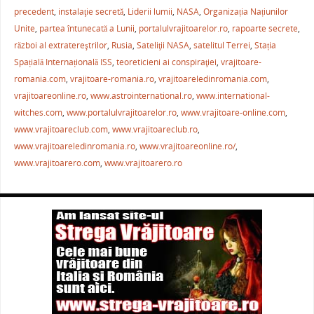
b
st
A
a
precedent
,
instalaţie secretă
,
Liderii lumii
,
NASA
,
Organizația Națiunilor
Unite
,
partea întunecată a Lunii
,
portalulvrajitoarelor.ro
,
rapoarte secrete
,
o
p
ză
război al extratereştrilor
,
Rusia
,
Sateliţii NASA
,
satelitul Terrei
,
Stația
o
p
Spațială Internațională ISS
,
teoreticieni ai conspiraţiei
,
vrajitoare-
k
romania.com
,
vrajitoare-romania.ro
,
vrajitoareledinromania.com
,
vrajitoareonline.ro
,
www.astrointernational.ro
,
www.international-
witches.com
,
www.portalulvrajitoarelor.ro
,
www.vrajitoare-online.com
,
www.vrajitoareclub.com
,
www.vrajitoareclub.ro
,
www.vrajitoareledinromania.ro
,
www.vrajitoareonline.ro/
,
www.vrajitoarero.com
,
www.vrajitoarero.ro