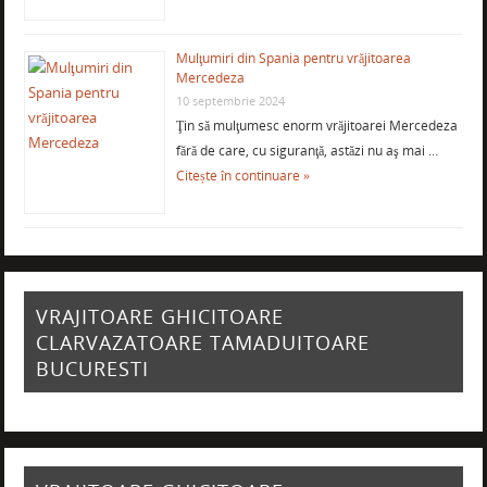
Mulţumiri din Spania pentru vrăjitoarea
Mercedeza
10 septembrie 2024
Ţin să mulţumesc enorm vrăjitoarei Mercedeza
fără de care, cu siguranţă, astăzi nu aş mai …
Citește în continuare »
VRAJITOARE GHICITOARE
CLARVAZATOARE TAMADUITOARE
BUCURESTI