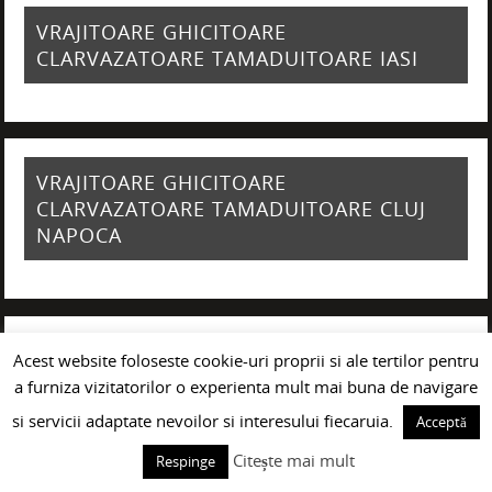
VRAJITOARE GHICITOARE
CLARVAZATOARE TAMADUITOARE IASI
VRAJITOARE GHICITOARE
CLARVAZATOARE TAMADUITOARE CLUJ
NAPOCA
VRAJITOARE GHICITOARE
Acest website foloseste cookie-uri proprii si ale tertilor pentru
CLARVAZATOARE TAMADUITOARE
a furniza vizitatorilor o experienta mult mai buna de navigare
GIURGIU
si servicii adaptate nevoilor si interesului fiecaruia.
Acceptă
Citește mai mult
Respinge