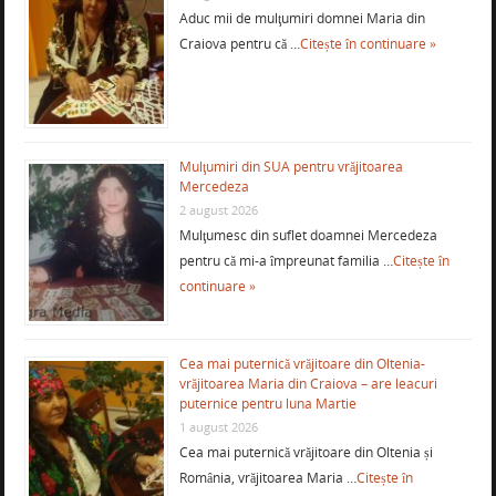
Aduc mii de mulţumiri domnei Maria din
Craiova pentru că …
Citește în continuare »
Mulţumiri din SUA pentru vrăjitoarea
Mercedeza
2 august 2026
Mulţumesc din suflet doamnei Mercedeza
pentru că mi-a împreunat familia …
Citește în
continuare »
Cea mai puternică vrăjitoare din Oltenia-
vrăjitoarea Maria din Craiova – are leacuri
puternice pentru luna Martie
1 august 2026
Cea mai puternică vrăjitoare din Oltenia și
România, vrăjitoarea Maria …
Citește în