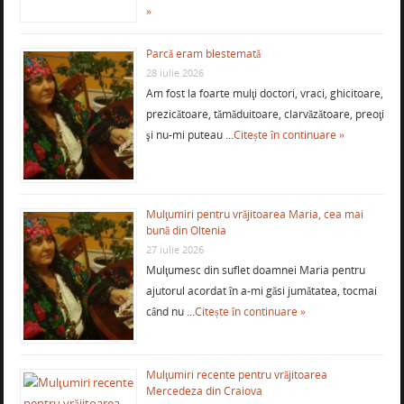
»
Parcă eram blestemată
28 iulie 2026
Am fost la foarte mulţi doctori, vraci, ghicitoare,
prezicătoare, tămăduitoare, clarvăzătoare, preoţi
şi nu-mi puteau …
Citește în continuare »
Mulţumiri pentru vrăjitoarea Maria, cea mai
bună din Oltenia
27 iulie 2026
Mulţumesc din suflet doamnei Maria pentru
ajutorul acordat în a-mi găsi jumătatea, tocmai
când nu …
Citește în continuare »
Mulţumiri recente pentru vrăjitoarea
Mercedeza din Craiova