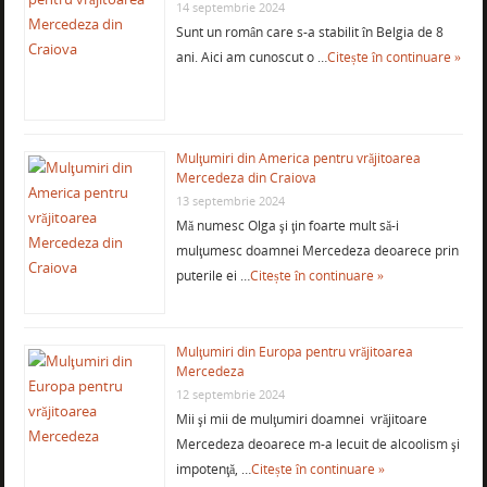
14 septembrie 2024
Sunt un român care s-a stabilit în Belgia de 8
ani. Aici am cunoscut o …
Citește în continuare »
Mulţumiri din America pentru vrăjitoarea
Mercedeza din Craiova
13 septembrie 2024
Mă numesc Olga şi ţin foarte mult să-i
mulţumesc doamnei Mercedeza deoarece prin
puterile ei …
Citește în continuare »
Mulţumiri din Europa pentru vrăjitoarea
Mercedeza
12 septembrie 2024
Mii şi mii de mulţumiri doamnei vrăjitoare
Mercedeza deoarece m-a lecuit de alcoolism şi
impotenţă, …
Citește în continuare »