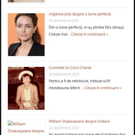
Angelina Jolie despre o lume perfectă
24 septembrie 2023
Într-o lume perfectă, m-aş plimba fără cămaşă.
Citește mai …
Citește în continuare »
Cuvintele lui Coco Chanel
23 septembrie 2023
Pentru a fi de neînlocuit, trebuie să fii
întotdeauna diferit. …
Citește în continuare »
William Shakespeare despre trădare
22 septembrie 2023
Nu există trădare mai mare decât trădarea față