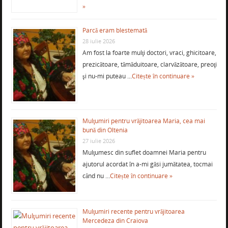
»
Parcă eram blestemată
28 iulie 2026
Am fost la foarte mulţi doctori, vraci, ghicitoare,
prezicătoare, tămăduitoare, clarvăzătoare, preoţi
şi nu-mi puteau …
Citește în continuare »
Mulţumiri pentru vrăjitoarea Maria, cea mai
bună din Oltenia
27 iulie 2026
Mulţumesc din suflet doamnei Maria pentru
ajutorul acordat în a-mi găsi jumătatea, tocmai
când nu …
Citește în continuare »
Mulţumiri recente pentru vrăjitoarea
Mercedeza din Craiova