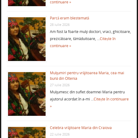
continuare »
Parcă eram blestemată
28 iulie 2026
Am fost la foarte mulţi doctori, vraci, ghicitoare,
prezicătoare, tămăduitoare, …
Citește în
continuare »
Mulţumiri pentru vrăjitoarea Maria, cea mai
bună din Oltenia
27 iulie 2026
Mulţumesc din suflet doamnei Maria pentru
ajutorul acordat în a-mi …
Citește în continuare
»
Celebra vrăjitoare Maria din Craiova
22 iulie 2026