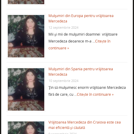
Mulţumiri din Europa pentru vrăjitoarea
Mercedeza
12 septembrie 2024
Mii şi mii de mulţumiri doamnei vrăjitoare
Mercedeza deoarece m-a …
Citește în
continuare »
Mulţumiri din Spania pentru vrăjitoarea
Mercedeza
10 septembrie 2024
Ţin să mulţumesc enorm vrăjitoarei Mercedeza
fără de care, cu …
Citește în continuare »
Vrăjitoarea Mercedeza din Craiova este cea
mai eficientă şi căutată
9 septembrie 2024