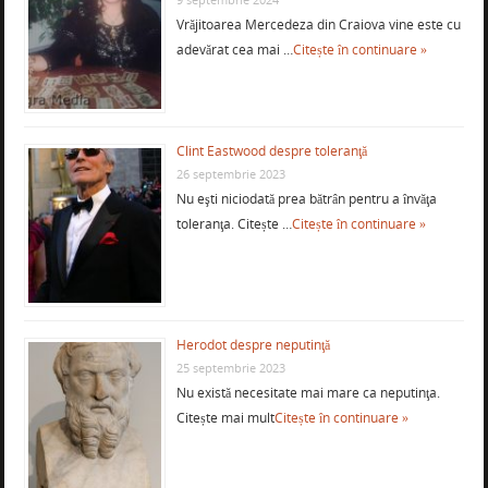
Vrăjitoarea Mercedeza din Craiova vine este cu
adevărat cea mai …
Citește în continuare »
Clint Eastwood despre toleranţă
26 septembrie 2023
Nu eşti niciodată prea bătrân pentru a învăţa
toleranţa. Citește …
Citește în continuare »
Herodot despre neputinţă
25 septembrie 2023
Nu există necesitate mai mare ca neputinţa.
Citește mai mult
Citește în continuare »