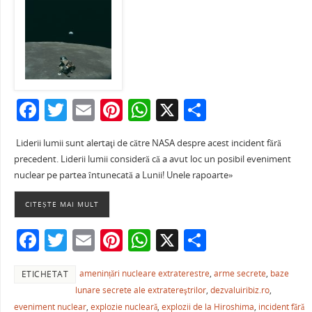
F
T
E
Pi
W
X
P
a
w
m
nt
h
ar
Liderii lumii sunt alertaţi de către NASA despre acest incident fără
c
itt
ai
er
at
ta
precedent. Liderii lumii consideră că a avut loc un posibil eveniment
e
er
l
e
s
je
nuclear pe partea întunecată a Lunii! Unele rapoarte»
b
st
A
a
CITEȘTE MAI MULT
o
p
ză
F
T
E
Pi
W
X
P
o
p
a
w
m
nt
h
ar
k
amenințări nucleare extraterestre
,
arme secrete
,
baze
ETICHETAT
c
itt
ai
er
at
ta
lunare secrete ale extratereştrilor
,
dezvaluiribiz.ro
,
e
er
l
e
s
je
eveniment nuclear
,
explozie nucleară
,
explozii de la Hiroshima
,
incident fără