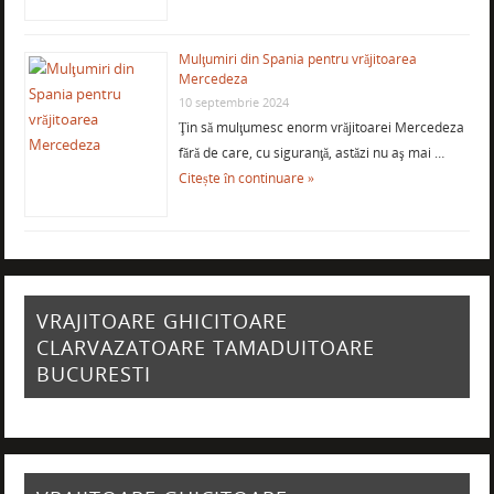
Mulţumiri din Spania pentru vrăjitoarea
Mercedeza
10 septembrie 2024
Ţin să mulţumesc enorm vrăjitoarei Mercedeza
fără de care, cu siguranţă, astăzi nu aş mai …
Citește în continuare »
VRAJITOARE GHICITOARE
CLARVAZATOARE TAMADUITOARE
BUCURESTI