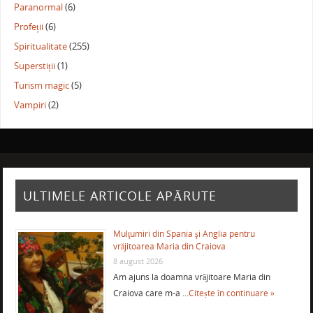
Paranormal
(6)
Profeții
(6)
Spiritualitate
(255)
Superstiții
(1)
Turism magic
(5)
Vampiri
(2)
ULTIMELE ARTICOLE APĂRUTE
Mulţumiri din Spania şi Anglia pentru
vrăjitoarea Maria din Craiova
8 august 2026
Am ajuns la doamna vrăjitoare Maria din
Craiova care m-a …
Citește în continuare »