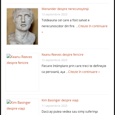
Menander despre nerecunoştinţă
13 septembrie 2023
Totdeauna cel care a fost salvat e
nerecunoscător din fire. …
Citește în continuare
»
Keanu Reeves despre fericire
12 septembrie 2023
Fiecare întâmplare prin care treci te defineşte
ca persoană, aşa …
Citește în continuare »
Kim Basinger despre viaţă
11 septembrie 2023
Dacă aţi putea vedea sau simţi suferinţa