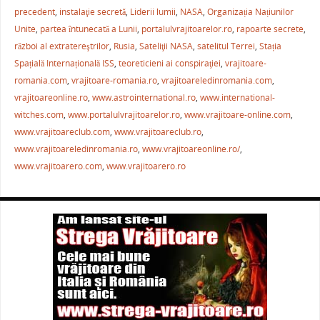
b
st
A
a
precedent
,
instalaţie secretă
,
Liderii lumii
,
NASA
,
Organizația Națiunilor
Unite
,
partea întunecată a Lunii
,
portalulvrajitoarelor.ro
,
rapoarte secrete
,
o
p
ză
război al extratereştrilor
,
Rusia
,
Sateliţii NASA
,
satelitul Terrei
,
Stația
o
p
Spațială Internațională ISS
,
teoreticieni ai conspiraţiei
,
vrajitoare-
k
romania.com
,
vrajitoare-romania.ro
,
vrajitoareledinromania.com
,
vrajitoareonline.ro
,
www.astrointernational.ro
,
www.international-
witches.com
,
www.portalulvrajitoarelor.ro
,
www.vrajitoare-online.com
,
www.vrajitoareclub.com
,
www.vrajitoareclub.ro
,
www.vrajitoareledinromania.ro
,
www.vrajitoareonline.ro/
,
www.vrajitoarero.com
,
www.vrajitoarero.ro