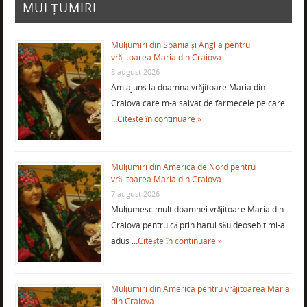
MULȚUMIRI
Mulţumiri din Spania şi Anglia pentru
vrăjitoarea Maria din Craiova
8 august 2026
Am ajuns la doamna vrăjitoare Maria din
Craiova care m-a salvat de farmecele pe care
…
Citește în continuare »
Mulţumiri din America de Nord pentru
vrăjitoarea Maria din Craiova
7 august 2026
Mulţumesc mult doamnei vrăjitoare Maria din
Craiova pentru că prin harul său deosebit mi-a
adus …
Citește în continuare »
Mulţumiri din America pentru vrăjitoarea Maria
din Craiova