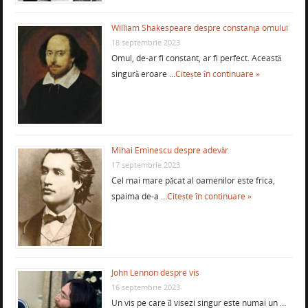
William Shakespeare despre constanţa omului
18 septembrie 2023
Omul, de-ar fi constant, ar fi perfect. Această
singură eroare …
Citește în continuare »
Mihai Eminescu despre adevăr
17 septembrie 2023
Cel mai mare păcat al oamenilor este frica,
spaima de-a …
Citește în continuare »
John Lennon despre vis
16 septembrie 2023
Un vis pe care îl visezi singur este numai un …