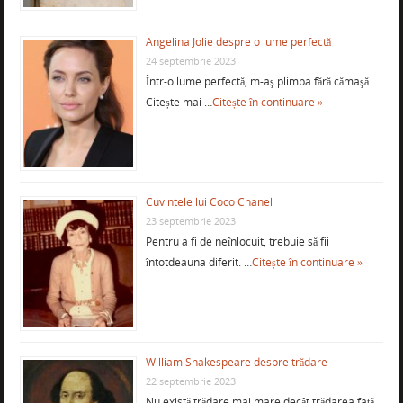
Angelina Jolie despre o lume perfectă
24 septembrie 2023
Într-o lume perfectă, m-aş plimba fără cămaşă.
Citește mai …
Citește în continuare »
Cuvintele lui Coco Chanel
23 septembrie 2023
Pentru a fi de neînlocuit, trebuie să fii
întotdeauna diferit. …
Citește în continuare »
William Shakespeare despre trădare
22 septembrie 2023
Nu există trădare mai mare decât trădarea față