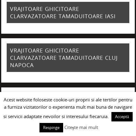
VRAJITOARE GHICITOARE
CLARVAZATOARE TAMADUITOARE IASI
VRAJITOARE GHICITOARE
CLARVAZATOARE TAMADUITOARE CLUJ
NAPOCA
VRAJITOARE GHICITOARE
Acest website foloseste cookie-uri proprii si ale tertilor pentru
CLARVAZATOARE TAMADUITOARE
a furniza vizitatorilor o experienta mult mai buna de navigare
GIURGIU
si servicii adaptate nevoilor si interesului fiecaruia.
Acceptă
Citește mai mult
Respinge