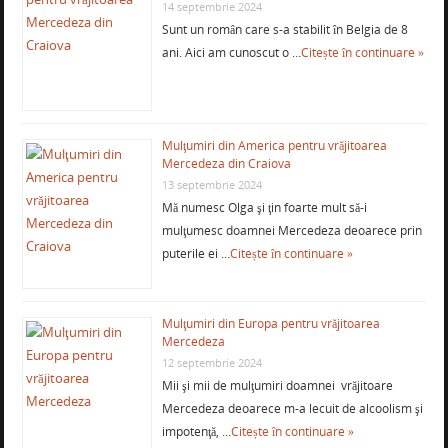
14 septembrie 2024
Sunt un român care s-a stabilit în Belgia de 8
ani. Aici am cunoscut o …
Citește în continuare »
Mulţumiri din America pentru vrăjitoarea
Mercedeza din Craiova
13 septembrie 2024
Mă numesc Olga şi ţin foarte mult să-i
mulţumesc doamnei Mercedeza deoarece prin
puterile ei …
Citește în continuare »
Mulţumiri din Europa pentru vrăjitoarea
Mercedeza
12 septembrie 2024
Mii şi mii de mulţumiri doamnei vrăjitoare
Mercedeza deoarece m-a lecuit de alcoolism şi
impotenţă, …
Citește în continuare »