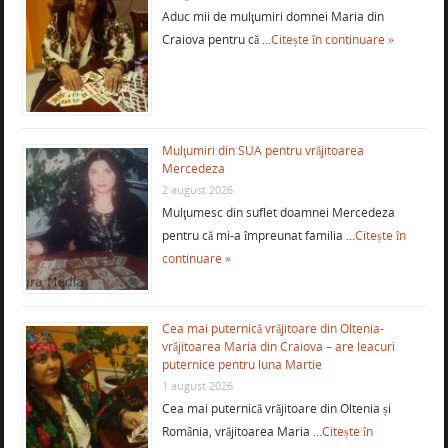
Aduc mii de mulţumiri domnei Maria din
Craiova pentru că …
Citește în continuare »
Mulţumiri din SUA pentru vrăjitoarea
Mercedeza
2 august 2026
Mulţumesc din suflet doamnei Mercedeza
pentru că mi-a împreunat familia …
Citește în
continuare »
Cea mai puternică vrăjitoare din Oltenia-
vrăjitoarea Maria din Craiova – are leacuri
puternice pentru luna Martie
1 august 2026
Cea mai puternică vrăjitoare din Oltenia și
România, vrăjitoarea Maria …
Citește în