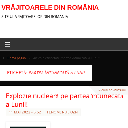
VRĂJITOARELE DIN ROMÂNIA
SITE-UL VRAJITOARELOR DIN ROMANIA.
Prima pagină
»
Articole etichetate "partea întunecată a Lunii"
ETICHETĂ:
PARTEA ÎNTUNECATĂ A LUNII
NICIUN COMENTARIU
Explozie nucleară pe partea întunecată
a Lunii!
11 MAI 2022 - 5:52
FENOMENUL OZN