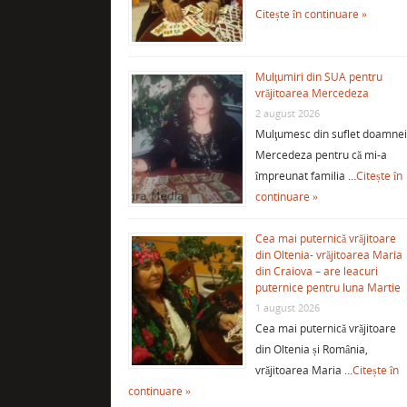
Citește în continuare »
Mulţumiri din SUA pentru
vrăjitoarea Mercedeza
2 august 2026
Mulţumesc din suflet doamne
Mercedeza pentru că mi-a
împreunat familia …
Citește în
continuare »
Cea mai puternică vrăjitoare
din Oltenia- vrăjitoarea Maria
din Craiova – are leacuri
puternice pentru luna Martie
1 august 2026
Cea mai puternică vrăjitoare
din Oltenia și România,
vrăjitoarea Maria …
Citește în
continuare »