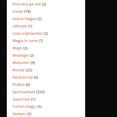
Înscriere pe site
(2)
Insolit
(78)
Istoria magiei
(2)
Lifestyle
(1)
Lista vrăjitoarelor
(2)
Magia în lume
(7)
Magii
(2)
Mitologie
(2)
Mulțumiri
(9)
Noutăți
(22)
Paranormal
(6)
Profeții
(6)
Spiritualitate
(255)
Superstiții
(1)
Turism magic
(5)
Vampiri
(2)