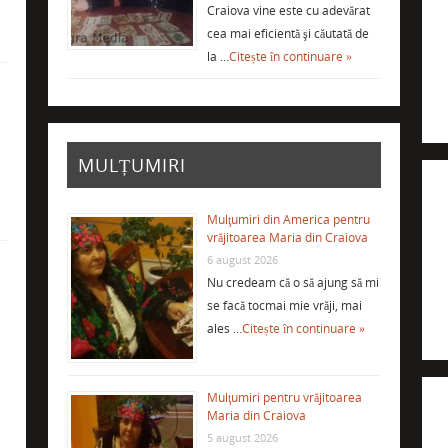
Craiova vine este cu adevărat
cea mai eficientă şi căutată de
la …
Citește în continuare »
i
MULȚUMIRI
Mulţumiri din America pentru
vrăjitoarea Maria din Craiova
6 august 2026
Nu credeam că o să ajung să mi
se facă tocmai mie vrăji, mai
ales …
Citește în continuare »
Mulţumiri pentru vrăjitoarea
Maria din Craiova
5 august 2026