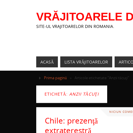
VRĂJITOARELE D
SITE-UL VRAJITOARELOR DIN ROMANIA.
ACASĂ
LISTA VRĂJITOARELOR
ARTIC
Prima pagină
»
Articole etichetate "Anzii tăcuţi"
ETICHETĂ:
ANZII TĂCUŢI
NICIUN COME
Chile: prezenţă
extraterestră