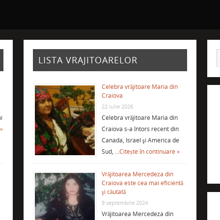
LISTA VRAJITOARELOR
Celebra vrăjitoare Maria din
Craiova
22 iulie 2026
i
Celebra vrăjitoare Maria din
 »
Craiova s-a întors recent din
Canada, Israel şi America de
Sud, …
Citește în continuare »
Vrăjitoarea Mercedeza din
Craiova este cea mai eficientă
şi căutată
9 septembrie 2024
Vrăjitoarea Mercedeza din