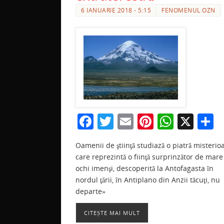
6 IANUARIE 2018 - 5:15
FENOMENUL OZN
F
T
E
Pi
W
X
P
a
w
m
nt
h
a
Oamenii de ştiinţă studiază o piatră misterio
c
itt
ai
er
at
t
care reprezintă o fiinţă surprinzător de mare
e
er
l
e
s
j
ochi imenşi, descoperită la Antofagasta în
b
st
A
a
nordul ţării, în Antiplano din Anzii tăcuţi, nu
departe»
o
p
z
o
p
CITEȘTE MAI MULT