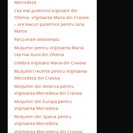
Mercedeza
Cea mai puternică vrăjitoare din
Oltenia- vrăjitoarea Maria din Craiova
– are leacuri puternice pentru luna
Martie
Parcă eram blestemată
Mulţumiri pentru vrăjitoarea Maria,
cea mai bună din Oltenia
Celebra vrăjitoare Maria din Craiova
Mulţumiri recente pentru vrăjitoarea
Mercedeza din Craiova
Mulţumiri din America pentru
vrăjitoarea Mercedeza din Craiova
Mulţumiri din Europa pentru
vrăjitoarea Mercedeza
Mulţumiri din Spania pentru
vrăjitoarea Mercedeza
Vrăjitoarea Mercedeza din Craiova