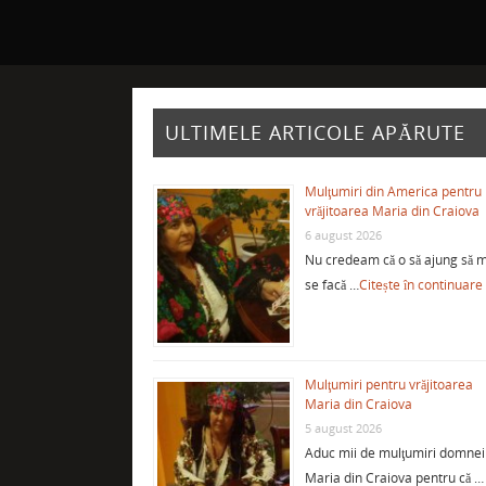
ULTIMELE ARTICOLE APĂRUTE
Mulţumiri din America pentru
vrăjitoarea Maria din Craiova
6 august 2026
Nu credeam că o să ajung să m
se facă …
Citește în continuare
Mulţumiri pentru vrăjitoarea
Maria din Craiova
5 august 2026
Aduc mii de mulţumiri domnei
Maria din Craiova pentru că …