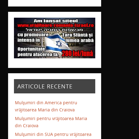
ARTICOLE RECENTE
Mulţumiri din America pentru
vrăjitoarea Maria din Craiova
Mulţumiri pentru vrăjitoarea Maria
din Craiova
Mulţumiri din SUA pentru vrăjitoarea