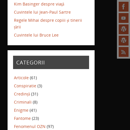
Kim Basinger despre viaţă
Cuvintele lui Jean-Paul Sartre
Regele Mihai despre copiii și tinerii
țării
Cuvintele lui Bruce Lee
CATEGORII
Articole
(61)
Conspiratie
(3)
Credință
(31)
Criminali
(8)
Enigme
(41)
Fantome
(23)
Fenomenul OZN
(97)