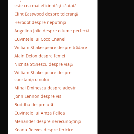
este cea mai eficientă şi căutată
Clint Eastwood despre toleranţă
Herodot despre neputinţă
Angelina Jolie despre o lume perfectă
Cuvintele lui Coco Chanel
William Shakespeare despre trădare
Alain Delon despre femei
Nichita Stănescu despre viaţă
William Shakespeare despre
constanţa omului
Mihai Eminescu despre adevăr
John Lennon despre vis
Buddha despre ură
Cuvintele lui Amza Pellea
Menander despre nerecunoştinţă
Keanu Reeves despre fericire