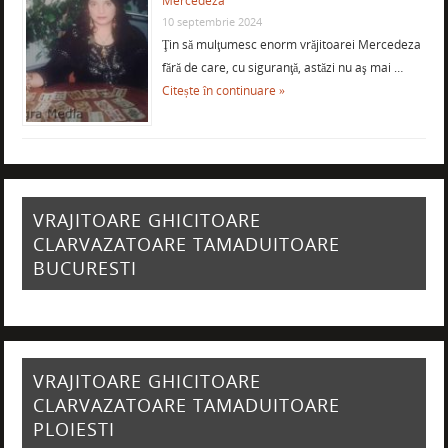
Mercedeza
10 septembrie 2024
Ţin să mulţumesc enorm vrăjitoarei Mercedeza
fără de care, cu siguranţă, astăzi nu aş mai …
Citește în continuare »
VRAJITOARE GHICITOARE
CLARVAZATOARE TAMADUITOARE
BUCURESTI
VRAJITOARE GHICITOARE
CLARVAZATOARE TAMADUITOARE
PLOIESTI