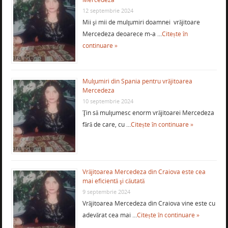
12 septembrie 2024
Mii şi mii de mulţumiri doamnei vrăjitoare
Mercedeza deoarece m-a …
Citește în
continuare »
Mulţumiri din Spania pentru vrăjitoarea
Mercedeza
10 septembrie 2024
Ţin să mulţumesc enorm vrăjitoarei Mercedeza
fără de care, cu …
Citește în continuare »
Vrăjitoarea Mercedeza din Craiova este cea
mai eficientă şi căutată
9 septembrie 2024
Vrăjitoarea Mercedeza din Craiova vine este cu
adevărat cea mai …
Citește în continuare »