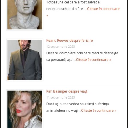
Totdeauna cel care a fost salvat e
nerecunoscător din fire. …
Citește în continuare
»
Keanu Reeves despre fericire
12 septembrie 2023
Fiecare întâmplare prin care treci te defineşte
ca persoană, aşa …
Citește în continuare »
Kim Basinger despre viaţă
11 septembrie 2023
Dacă aţi putea vedea sau simţi suferinţa
animaleleor nu v-aţi …
Citește în continuare »