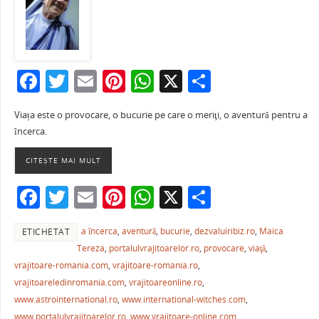
F
T
E
Pi
W
X
P
a
w
m
nt
h
ar
Viața este o provocare, o bucurie pe care o meriţi, o aventură pentru a
c
itt
ai
er
at
ta
încerca.
e
er
l
e
s
je
CITEȘTE MAI MULT
b
st
A
a
o
p
ză
F
T
E
Pi
W
X
P
o
p
a
w
m
nt
h
ar
k
a încerca
,
aventură
,
bucurie
,
dezvaluiribiz.ro
,
Maica
ETICHETAT
c
itt
ai
er
at
ta
Tereza
,
portalulvrajitoarelor.ro
,
provocare
,
viaţă
,
e
er
l
e
s
je
vrajitoare-romania.com
,
vrajitoare-romania.ro
,
b
st
A
a
vrajitoareledinromania.com
,
vrajitoareonline.ro
,
www.astrointernational.ro
,
www.international-witches.com
,
o
p
ză
www.portalulvrajitoarelor.ro
,
www.vrajitoare-online.com
,