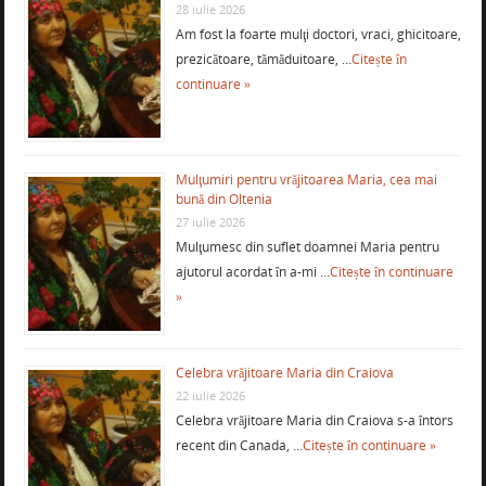
28 iulie 2026
Am fost la foarte mulţi doctori, vraci, ghicitoare,
prezicătoare, tămăduitoare, …
Citește în
continuare »
Mulţumiri pentru vrăjitoarea Maria, cea mai
bună din Oltenia
27 iulie 2026
Mulţumesc din suflet doamnei Maria pentru
ajutorul acordat în a-mi …
Citește în continuare
»
Celebra vrăjitoare Maria din Craiova
22 iulie 2026
Celebra vrăjitoare Maria din Craiova s-a întors
recent din Canada, …
Citește în continuare »