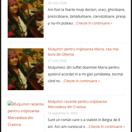
28 iulie 2026
Am fost la foarte mulţi doctori, vraci, ghicitoare,
prezicătoare, tămăduitoare, clarvăzătoare, preoţi
şi nu-mi puteau …
Citește în continuare »
Mulţumiri pentru vrăjitoarea Maria, cea mai
bună din Oltenia
27 iulie 2026
Mulţumesc din suflet doamnei Maria pentru
ajutorul acordat în a-mi găsi jumătatea, tocmai
când nu …
Citește în continuare »
Mulţumiri recente pentru vrăjitoarea
Mercedeza din Craiova
14 septembrie 2024
Sunt un român care s-a stabilit în Belgia de 8
ani. Aici am cunoscut o …
Citește în continuare »