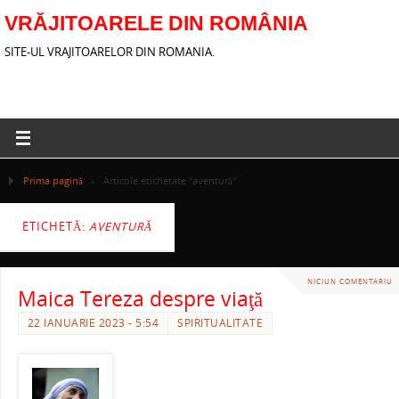
VRĂJITOARELE DIN ROMÂNIA
SITE-UL VRAJITOARELOR DIN ROMANIA.
Prima pagină
»
Articole etichetate "aventură"
ETICHETĂ:
AVENTURĂ
NICIUN COMENTARIU
Maica Tereza despre viaţă
22 IANUARIE 2023 - 5:54
SPIRITUALITATE