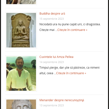
Buddha despre ură
15 septembrie 2023
Niciodată ura nu pune capăt urii, ci dragostea.
Citește mai …
Citește în continuare »
Cuvintele lui Amza Pellea
14 septembrie 2023
Timpul şterge, dar ştie să păstreze, ca nimeni
altul, ceea …
Citește în continuare »
Menander despre nerecunoştinţă
13 septembrie 2023