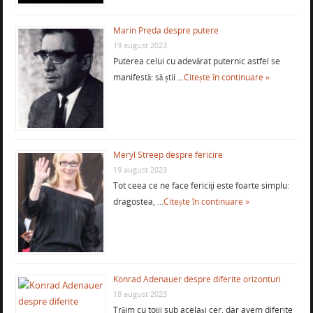
Marin Preda despre putere
19 august 2023
Puterea celui cu adevărat puternic astfel se
manifestă: să știi …
Citește în continuare »
Meryl Streep despre fericire
19 august 2023
Tot ceea ce ne face fericiţi este foarte simplu:
dragostea, …
Citește în continuare »
Konrad Adenauer despre diferite orizonturi
18 august 2023
Trăim cu toții sub același cer, dar avem diferite