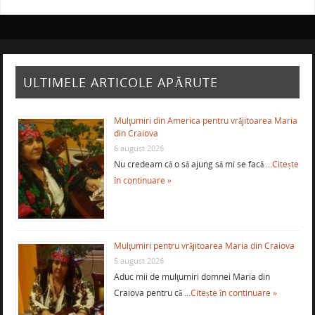
ULTIMELE ARTICOLE APĂRUTE
Mulţumiri din America pentru vrăjitoarea Maria
din Craiova
6 august 2026
Nu credeam că o să ajung să mi se facă …
Citește
în continuare »
Mulţumiri pentru vrăjitoarea Maria din Craiova
5 august 2026
Aduc mii de mulţumiri domnei Maria din
Craiova pentru că …
Citește în continuare »