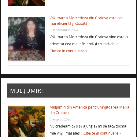
Vrăjitoarea Mercedeza din Craiova este cea
mai eficientă şi căutată
9 septembrie 2024
Vrăjitoarea Mercedeza din Craiova vine este cu
adevărat cea mai eficientă şi căutată de la …
Citește în continuare »
MULȚUMIRI
Mulţumiri din America pentru vrăjitoarea Maria
din Craiova
6 august 2026
Nu credeam că o să ajung să mi se facă tocmai
mie vrăji, mai ales …
Citește în continuare »