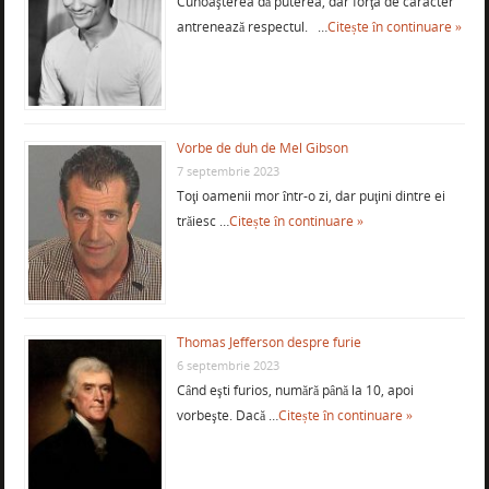
Cunoaşterea dă puterea, dar forţa de caracter
antrenează respectul. …
Citește în continuare »
Vorbe de duh de Mel Gibson
7 septembrie 2023
Toţi oamenii mor într-o zi, dar puţini dintre ei
trăiesc …
Citește în continuare »
Thomas Jefferson despre furie
6 septembrie 2023
Când eşti furios, numără până la 10, apoi
vorbeşte. Dacă …
Citește în continuare »