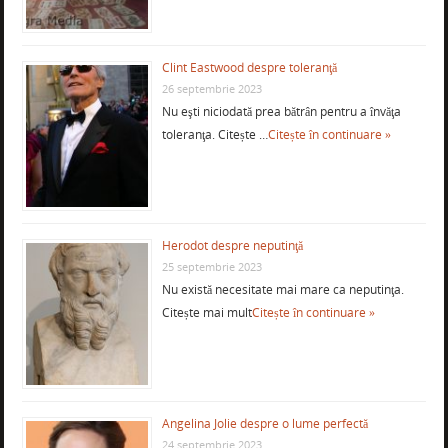
Clint Eastwood despre toleranţă
26 septembrie 2023
Nu eşti niciodată prea bătrân pentru a învăţa
toleranţa. Citește …
Citește în continuare »
Herodot despre neputinţă
25 septembrie 2023
Nu există necesitate mai mare ca neputinţa.
Citește mai mult
Citește în continuare »
Angelina Jolie despre o lume perfectă
24 septembrie 2023