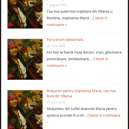
1 august 2026
Cea mai puternică vrăjitoare din Oltenia și
România, vrăjitoarea Maria …
Citește în
continuare »
Parcă eram blestemată
28 iulie 2026
Am fost la foarte mulţi doctori, vraci, ghicitoare,
prezicătoare, tămăduitoare, …
Citește în
continuare »
Mulţumiri pentru vrăjitoarea Maria, cea mai
bună din Oltenia
27 iulie 2026
Mulţumesc din suflet doamnei Maria pentru
ajutorul acordat în a-mi …
Citește în continuare
»