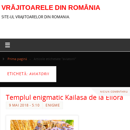
VRĂJITOARELE DIN ROMÂNIA
SITE-UL VRAJITOARELOR DIN ROMANIA.
Prima pagină
»
Articole etichetate "aviatorii"
ETICHETĂ:
AVIATORII
NICIUN COMENTARIU
Templul enigmatic Kailasa de la Ellora
9 MAI 2018 - 5:10
ENIGME