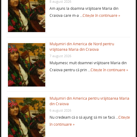
8 august 2026
Am ajuns la doamna vrăjitoare Maria din
Craiova care m-a …
Citește în continuare »
Mulţumiri din America de Nord pentru
vrăjitoarea Maria din Craiova
7 august 2026
Mulţumesc mult doamnei vrăjitoare Maria din
Craiova pentru că prin …
Citește în continuare »
Mulţumiri din America pentru vrăjitoarea Maria
din Craiova
6 august 2026
Nu credeam că o să ajung să mi se facă …
Citește
în continuare »