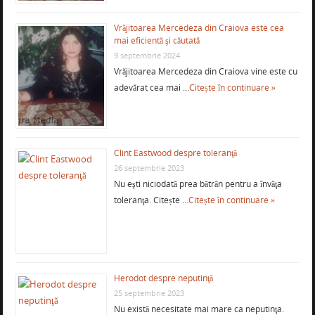
Vrăjitoarea Mercedeza din Craiova este cea
mai eficientă şi căutată
9 septembrie 2024
Vrăjitoarea Mercedeza din Craiova vine este cu
adevărat cea mai …
Citește în continuare »
Clint Eastwood despre toleranţă
26 septembrie 2023
Nu eşti niciodată prea bătrân pentru a învăţa
toleranţa. Citește …
Citește în continuare »
Herodot despre neputinţă
25 septembrie 2023
Nu există necesitate mai mare ca neputinţa.