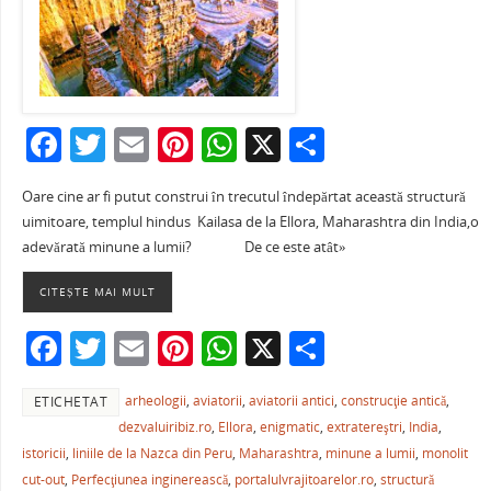
F
T
E
Pi
W
X
P
a
w
m
nt
h
ar
Oare cine ar fi putut construi în trecutul îndepărtat această structură
c
itt
ai
er
at
ta
uimitoare, templul hindus Kailasa de la Ellora, Maharashtra din India,o
e
er
l
e
s
je
adevărată minune a lumii? De ce este atât»
b
st
A
a
CITEȘTE MAI MULT
o
p
ză
F
T
E
Pi
W
X
P
o
p
a
w
m
nt
h
ar
k
arheologii
,
aviatorii
,
aviatorii antici
,
construcţie antică
,
ETICHETAT
c
itt
ai
er
at
ta
dezvaluiribiz.ro
,
Ellora
,
enigmatic
,
extratereştri
,
India
,
e
er
l
e
s
je
istoricii
,
liniile de la Nazca din Peru
,
Maharashtra
,
minune a lumii
,
monolit
b
st
A
a
cut-out
,
Perfecţiunea inginerească
,
portalulvrajitoarelor.ro
,
structură