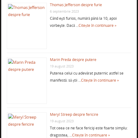
Thomas Jefferson despre furie
6 septembrie 2023
Când eşti furios, numără până la 10, apoi
vorbeşte. Dacă …
Citește în continuare »
Marin Preda despre putere
19 august 2023
Puterea celui cu adevărat puternic astfel se
manifestă: să știi …
Citește în continuare »
Meryl Streep despre fericire
19 august 2023
Tot ceea ce ne face fericiţi este foarte simplu:
dragostea, …
Citește în continuare »