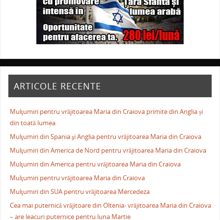
ARTICOLE RECENTE
Mulţumiri pentru vrăjitoarea Maria din Craiova primite din Anglia și
din toată lumea
Mulţumiri din Spania şi Anglia pentru vrăjitoarea Maria din Craiova
Mulţumiri din America de Nord pentru vrăjitoarea Maria din Craiova
Mulţumiri din America pentru vrăjitoarea Maria din Craiova
Mulţumiri pentru vrăjitoarea Maria din Craiova
Mulţumiri din SUA pentru vrăjitoarea Mercedeza
Cea mai puternică vrăjitoare din Oltenia- vrăjitoarea Maria din Craiova
– are leacuri puternice pentru luna Martie