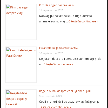
Kim Basinger despre viaţă
11 septembrie 2023
Dacă aţi putea vedea sau simţi suferinţa
animaleleor nu v-aţi …
Citește în continuare »
Cuvintele lui Jean-Paul Sartre
10 septembrie 2023
Ne jucăm de-a eroii pentru că suntem lași; și de-
a …
Citește în continuare »
Regele Mihai despre copiii și tinerii țării
9 septembrie 2023
Copiii și tinerii țării au astăzi o viață fără granițe.
…
Citește în continuare »