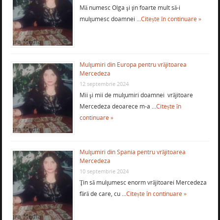
Mă numesc Olga şi ţin foarte mult să-i
mulţumesc doamnei …
Citește în continuare »
Mulţumiri din Europa pentru vrăjitoarea
Mercedeza
12 septembrie 2024
Mii şi mii de mulţumiri doamnei vrăjitoare
Mercedeza deoarece m-a …
Citește în
continuare »
Mulţumiri din Spania pentru vrăjitoarea
Mercedeza
10 septembrie 2024
Ţin să mulţumesc enorm vrăjitoarei Mercedeza
fără de care, cu …
Citește în continuare »