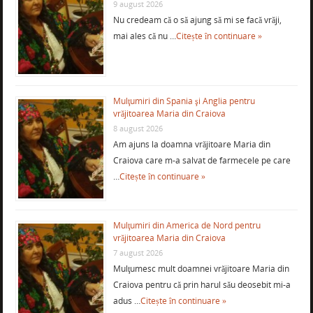
9 august 2026
Nu credeam că o să ajung să mi se facă vrăji,
mai ales că nu …
Citește în continuare »
Mulţumiri din Spania şi Anglia pentru
vrăjitoarea Maria din Craiova
8 august 2026
Am ajuns la doamna vrăjitoare Maria din
Craiova care m-a salvat de farmecele pe care
…
Citește în continuare »
Mulţumiri din America de Nord pentru
vrăjitoarea Maria din Craiova
7 august 2026
Mulţumesc mult doamnei vrăjitoare Maria din
Craiova pentru că prin harul său deosebit mi-a
adus …
Citește în continuare »