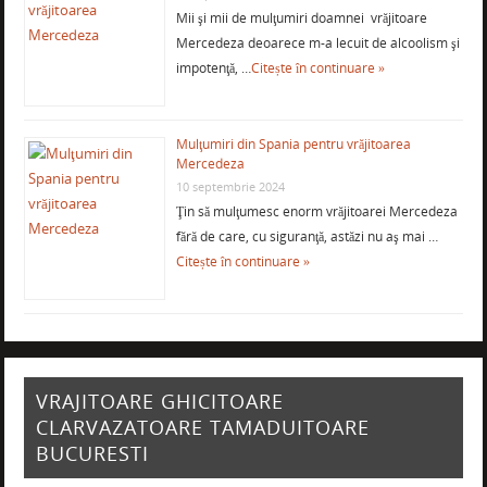
Mii şi mii de mulţumiri doamnei vrăjitoare
Mercedeza deoarece m-a lecuit de alcoolism şi
impotenţă, …
Citește în continuare »
Mulţumiri din Spania pentru vrăjitoarea
Mercedeza
10 septembrie 2024
Ţin să mulţumesc enorm vrăjitoarei Mercedeza
fără de care, cu siguranţă, astăzi nu aş mai …
Citește în continuare »
VRAJITOARE GHICITOARE
CLARVAZATOARE TAMADUITOARE
BUCURESTI