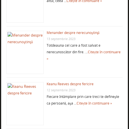
altul, ceea …
Citește în continuare »
Menander despre nerecunoştinţă
13 septembrie 2023
Totdeauna cel care a fost salvat e
nerecunoscător din fire. …
Citește în continuare
»
Keanu Reeves despre fericire
12 septembrie 2023
Fiecare întâmplare prin care treci te defineşte
ca persoană, aşa …
Citește în continuare »