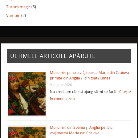
Turism magic
(5)
Vampiri
(2)
ULTIMELE ARTICOLE APĂRUTE
Mulţumiri pentru vrăjitoarea Maria din Craiova
primite din Anglia și din toată lumea
9 august 2026
Nu credeam că o să ajung să mi se facă …
Citește
în continuare »
Mulţumiri din Spania şi Anglia pentru
vrăjitoarea Maria din Craiova