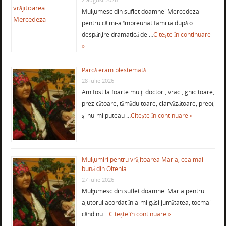
Mulţumesc din suflet doamnei Mercedeza
pentru că mi-a împreunat familia după o
despărţire dramatică de …
Citește în continuare
»
Parcă eram blestemată
28 iulie 2026
Am fost la foarte mulţi doctori, vraci, ghicitoare,
prezicătoare, tămăduitoare, clarvăzătoare, preoţi
şi nu-mi puteau …
Citește în continuare »
Mulţumiri pentru vrăjitoarea Maria, cea mai
bună din Oltenia
27 iulie 2026
Mulţumesc din suflet doamnei Maria pentru
ajutorul acordat în a-mi găsi jumătatea, tocmai
când nu …
Citește în continuare »