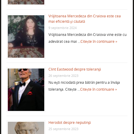
Vrăjitoarea Mercedeza din Craiova este cea
mai eficientă şi căutată
9 septembrie 2024
Vrăjitoarea Mercedeza din Craiova vine este cu
adevărat cea mai …
Citește în continuare »
Clint Eastwood despre toleranţă
26 septembrie 2023
Nu eşti niciodată prea bătrân pentru a învăţa
toleranţa. Citește …
Citește în continuare »
Herodot despre neputinţă
25 septembrie 2023