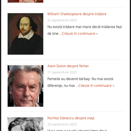
William Shakespeare despre trădare
22 septembrie 2023
Nu există trădare mai mare decât trădarea față
de tine …
Citește în continuare »
Alain Delon despre femei
21 septembrie 2023
Femeile au devenit bărbaţi. Nu mai există
diferenţe, nu mai …
Citește în continuare »
Nichita Stănescu despre viaţă
20 septembrie 2023
Viaţa este o scurtă absenţă între două