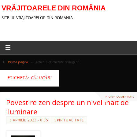
VRĂJITOARELE DIN ROMÂNIA
SITE-UL VRAJITOARELOR DIN ROMANIA.
Prima pagină
»
Articole etichetate "călugări"
ETICHETĂ:
CĂLUGĂRI
NICIUN COMENTARIU
Povestire zen despre un nivel înalt de
iluminare
5 APRILIE 2023 - 6:35
SPIRITUALITATE