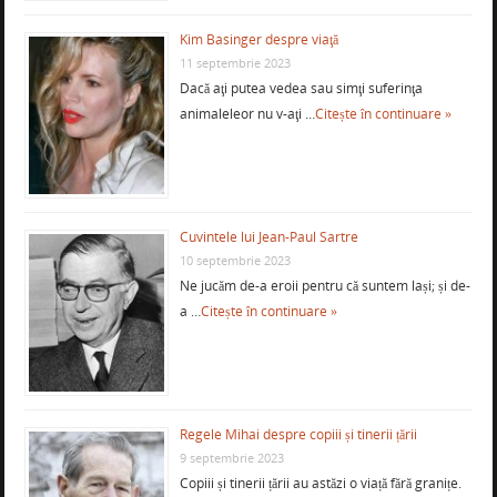
Kim Basinger despre viaţă
11 septembrie 2023
Dacă aţi putea vedea sau simţi suferinţa
animaleleor nu v-aţi …
Citește în continuare »
Cuvintele lui Jean-Paul Sartre
10 septembrie 2023
Ne jucăm de-a eroii pentru că suntem lași; și de-
a …
Citește în continuare »
Regele Mihai despre copiii și tinerii țării
9 septembrie 2023
Copiii și tinerii țării au astăzi o viață fără granițe.