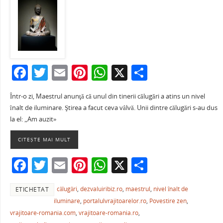
F
T
E
Pi
W
X
P
a
w
m
nt
h
ar
Într-o zi, Maestrul anunţă că unul din tinerii călugări a atins un nivel
c
itt
ai
er
at
ta
înalt de iluminare. Ştirea a facut ceva vâlvă. Unii dintre călugări s-au dus
e
er
l
e
s
je
la el: „Am auzit»
b
st
A
a
CITEȘTE MAI MULT
o
p
ză
F
T
E
Pi
W
X
P
o
p
a
w
m
nt
h
ar
k
călugări
,
dezvaluiribiz.ro
,
maestrul
,
nivel înalt de
ETICHETAT
c
itt
ai
er
at
ta
iluminare
,
portalulvrajitoarelor.ro
,
Povestire zen
,
e
er
l
e
s
je
vrajitoare-romania.com
,
vrajitoare-romania.ro
,