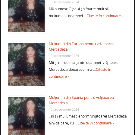
13 septembrie 2024
Mă numesc Olga şi ţin foarte mult să-i
mulţumesc doamnei …
Citește în continuare »
Mulţumiri din Europa pentru vrăjitoarea
Mercedeza
12 septembrie 2024
Mii şi mii de mulţumiri doamnei vrăjitoare
Mercedeza deoarece m-a …
Citește în
continuare »
Mulţumiri din Spania pentru vrăjitoarea
Mercedeza
10 septembrie 2024
Ţin să mulţumesc enorm vrăjitoarei Mercedeza
fără de care, cu …
Citește în continuare »