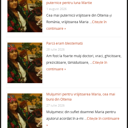
puternice pentru luna Martie
1 august 2026
Cea mai puternică vrăjitoare din Oltenia și
România, vrăjitoarea Maria …
Citește în
continuare »
Parcă eram blestemată
28 iulie 2026
Am fost la foarte mulţi doctori, vraci, ghicitoare,
prezicătoare, tămăduitoare, …
Citește în
continuare »
Mulţumiri pentru vrăjitoarea Maria, cea mai
bună din Oltenia
27 iulie 2026
Mulţumesc din suflet doamnei Maria pentru
ajutorul acordat în a-mi …
Citește în continuare
»