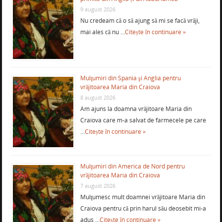
9 august 2026
Nu credeam că o să ajung să mi se facă vrăji,
mai ales că nu …
Citește în continuare »
Mulţumiri din Spania şi Anglia pentru
vrăjitoarea Maria din Craiova
8 august 2026
Am ajuns la doamna vrăjitoare Maria din
Craiova care m-a salvat de farmecele pe care
…
Citește în continuare »
Mulţumiri din America de Nord pentru
vrăjitoarea Maria din Craiova
7 august 2026
Mulţumesc mult doamnei vrăjitoare Maria din
Craiova pentru că prin harul său deosebit mi-a
adus …
Citește în continuare »