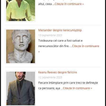
altul, ceea …
Citește în continuare »
Menander despre nerecunoştinţă
13 septembrie 2023
Totdeauna cel care a fost salvat e
nerecunoscător din fire. …
Citește în continuare
»
Keanu Reeves despre fericire
12 septembrie 2023
Fiecare întâmplare prin care treci te defineşte
ca persoană, aşa …
Citește în continuare »