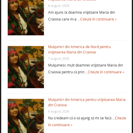
8 august 2026
Am ajuns la doamna vrăjitoare Maria din
Craiova care m-a …
Citește în continuare »
Mulţumiri din America de Nord pentru
vrăjitoarea Maria din Craiova
7 august 2026
Mulţumesc mult doamnei vrăjitoare Maria din
Craiova pentru că prin …
Citește în continuare »
Mulţumiri din America pentru vrăjitoarea Maria
din Craiova
6 august 2026
Nu credeam că o să ajung să mi se facă …
Citește
în continuare »