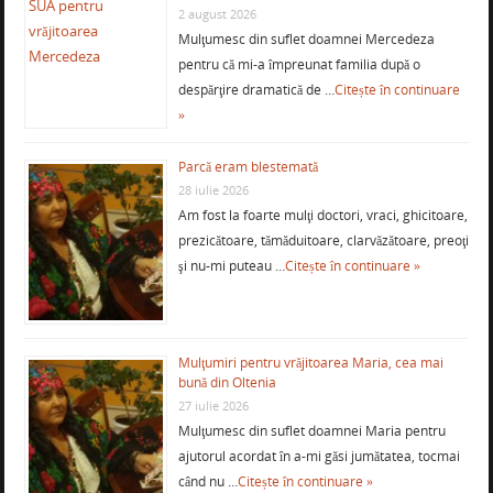
2 august 2026
Mulţumesc din suflet doamnei Mercedeza
pentru că mi-a împreunat familia după o
despărţire dramatică de …
Citește în continuare
»
Parcă eram blestemată
28 iulie 2026
Am fost la foarte mulţi doctori, vraci, ghicitoare,
prezicătoare, tămăduitoare, clarvăzătoare, preoţi
şi nu-mi puteau …
Citește în continuare »
Mulţumiri pentru vrăjitoarea Maria, cea mai
bună din Oltenia
27 iulie 2026
Mulţumesc din suflet doamnei Maria pentru
ajutorul acordat în a-mi găsi jumătatea, tocmai
când nu …
Citește în continuare »