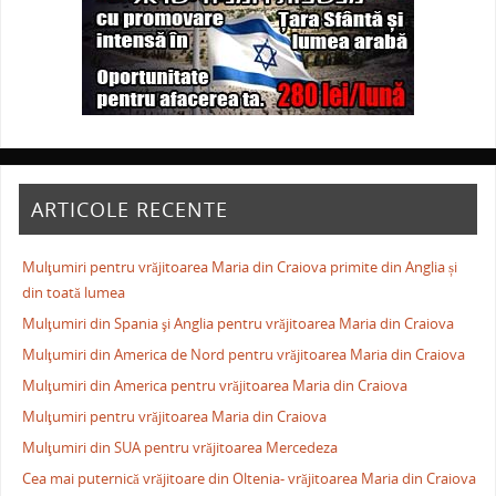
ARTICOLE RECENTE
Mulţumiri pentru vrăjitoarea Maria din Craiova primite din Anglia și
din toată lumea
Mulţumiri din Spania şi Anglia pentru vrăjitoarea Maria din Craiova
Mulţumiri din America de Nord pentru vrăjitoarea Maria din Craiova
Mulţumiri din America pentru vrăjitoarea Maria din Craiova
Mulţumiri pentru vrăjitoarea Maria din Craiova
Mulţumiri din SUA pentru vrăjitoarea Mercedeza
Cea mai puternică vrăjitoare din Oltenia- vrăjitoarea Maria din Craiova