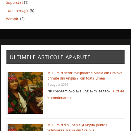
Superstiții
(1)
Turism magic
(5)
Vampiri
(2)
ULTIMELE ARTICOLE APĂRUTE
Mulţumiri pentru vrăjitoarea Maria din Craiova
primite din Anglia și din toată lumea
9 august 2026
Nu credeam că o să ajung să mi se facă …
Citește
în continuare »
Mulţumiri din Spania şi Anglia pentru
vrăjitoarea Maria din Craiova