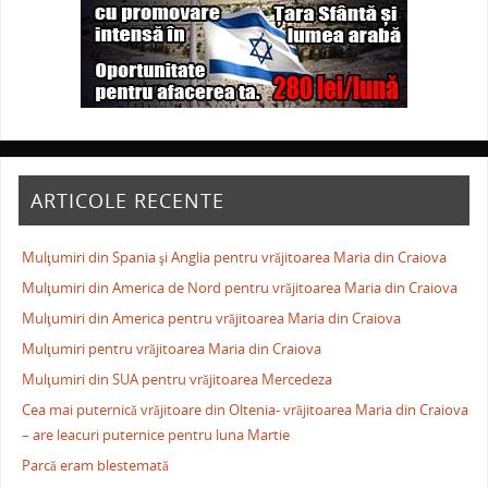
ARTICOLE RECENTE
Mulţumiri din Spania şi Anglia pentru vrăjitoarea Maria din Craiova
Mulţumiri din America de Nord pentru vrăjitoarea Maria din Craiova
Mulţumiri din America pentru vrăjitoarea Maria din Craiova
Mulţumiri pentru vrăjitoarea Maria din Craiova
Mulţumiri din SUA pentru vrăjitoarea Mercedeza
Cea mai puternică vrăjitoare din Oltenia- vrăjitoarea Maria din Craiova
– are leacuri puternice pentru luna Martie
Parcă eram blestemată