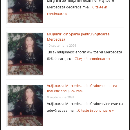
Mii şi mii de mulţumiri doamnei vrăjitoare
Mercedeza deoarece m-a …
Citește în
continuare »
Mulţumiri din Spania pentru vrăjitoarea
Mercedeza
10 septembrie 2024
Ţin să mulţumesc enorm vrăjitoarei Mercedeza
fără de care, cu …
Citește în continuare »
Vrăjitoarea Mercedeza din Craiova este cea
mai eficientă şi căutată
9 septembrie 2024
Vrăjitoarea Mercedeza din Craiova vine este cu
adevărat cea mai …
Citește în continuare »