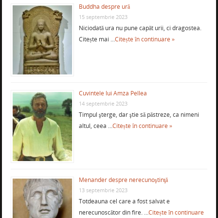
Buddha despre ură
15 septembrie 2023
Niciodată ura nu pune capăt urii, ci dragostea.
Citește mai …
Citește în continuare »
Cuvintele lui Amza Pellea
14 septembrie 2023
Timpul şterge, dar ştie să păstreze, ca nimeni
altul, ceea …
Citește în continuare »
Menander despre nerecunoştinţă
13 septembrie 2023
Totdeauna cel care a fost salvat e
nerecunoscător din fire. …
Citește în continuare