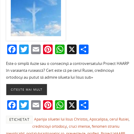
F
T
E
Pi
W
X
P
a
w
m
nt
h
ar
Este o simplă iluzie sau o consecinţă a controversatului Proiect HAARP
c
itt
ai
er
at
ta
în varaianta rusească? Cert este că pe cerul Rusiei, credincioşii
e
er
l
e
s
je
ortodocşi au putut să admire silueta lui Iisus sub»
b
st
A
a
CITEȘTE MAI MULT
o
p
ză
F
T
E
Pi
W
X
P
o
p
a
w
m
nt
h
ar
k
Apariţia siluetei lui Iisus Christos
,
Apocalipsa
,
cerul Rusiei
,
ETICHETAT
c
itt
ai
er
at
ta
credincioşii ortodocşi
,
cruci imense
,
fenomen straniu
e
er
l
e
s
je
inexplicabil
,
portalulvrajitoarelor.ro
,
prevesteşte
,
profeţii
,
Proiect HAARP
,