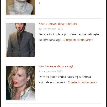
»
Keanu Reeves despre fericire
12 septembrie 2023
Fiecare întâmplare prin care treci te defineşte
ca persoană, aşa …
Citește în continuare »
Kim Basinger despre viaţă
11 septembrie 2023
Dacă aţi putea vedea sau simţi suferinţa
animaleleor nu v-aţi …
Citește în continuare »