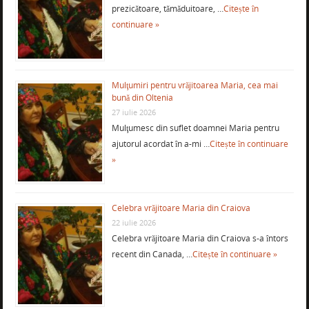
prezicătoare, tămăduitoare, …
Citește în
continuare »
Mulţumiri pentru vrăjitoarea Maria, cea mai
bună din Oltenia
27 iulie 2026
Mulţumesc din suflet doamnei Maria pentru
ajutorul acordat în a-mi …
Citește în continuare
»
Celebra vrăjitoare Maria din Craiova
22 iulie 2026
Celebra vrăjitoare Maria din Craiova s-a întors
recent din Canada, …
Citește în continuare »