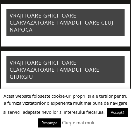
VRAJITOARE GHICITOARE
CLARVAZATOARE TAMADUITOARE CLUJ
NAPOCA
VRAJITOARE GHICITOARE
CLARVAZATOARE TAMADUITOARE
GIURGIU
Acest website foloseste cookie-uri proprii si ale tertilor pentru
a furniza vizitatorilor o experienta mult mai buna de navigare
VRAJITOARE GHICITOARE
si servicii adaptate nevoilor si interesului fiecaruia.
Acceptă
CLARVAZATOARE TAMADUITOARE
Citește mai mult
Respinge
CONSTANTA