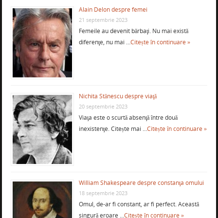
Alain Delon despre femei
21 septembrie 2023
Femeile au devenit bărbaţi. Nu mai există
diferenţe, nu mai …
Citește în continuare »
Nichita Stănescu despre viaţă
20 septembrie 2023
Viaţa este o scurtă absenţă între două
inexistenţe. Citește mai …
Citește în continuare »
William Shakespeare despre constanţa omului
18 septembrie 2023
Omul, de-ar fi constant, ar fi perfect. Această
singură eroare …
Citește în continuare »