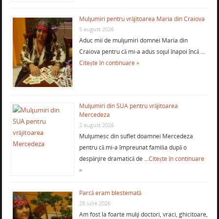
Mulţumiri pentru vrăjitoarea Maria din Craiova
5 august 2026
Aduc mii de mulţumiri domnei Maria din
Craiova pentru că mi-a adus soţul înapoi încă …
Citește în continuare »
Mulţumiri din SUA pentru vrăjitoarea
Mercedeza
2 august 2026
Mulţumesc din suflet doamnei Mercedeza
pentru că mi-a împreunat familia după o
despărţire dramatică de …
Citește în continuare
»
Parcă eram blestemată
28 iulie 2026
Am fost la foarte mulţi doctori, vraci, ghicitoare,