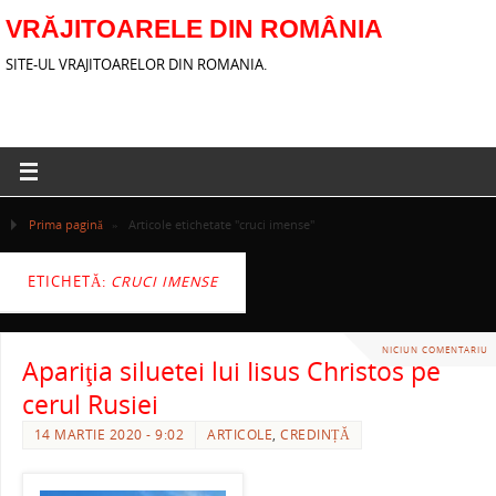
VRĂJITOARELE DIN ROMÂNIA
SITE-UL VRAJITOARELOR DIN ROMANIA.
Prima pagină
»
Articole etichetate "cruci imense"
ETICHETĂ:
CRUCI IMENSE
NICIUN COMENTARIU
Apariţia siluetei lui Iisus Christos pe
cerul Rusiei
14 MARTIE 2020 - 9:02
ARTICOLE
,
CREDINȚĂ