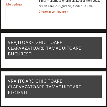
Ţin să mulţumesc enorm vrăjitoarei Mercedeza
fără de care, cu siguranţă, astăzi nu aş mai …
Citește în continuare »
VRAJITOARE GHICITOARE
CLARVAZATOARE TAMADUITOARE
BUCURESTI
VRAJITOARE GHICITOARE
CLARVAZATOARE TAMADUITOARE
PLOIESTI