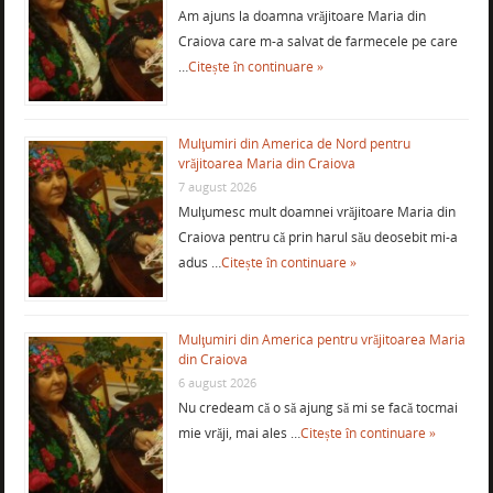
Am ajuns la doamna vrăjitoare Maria din
Craiova care m-a salvat de farmecele pe care
…
Citește în continuare »
Mulţumiri din America de Nord pentru
vrăjitoarea Maria din Craiova
7 august 2026
Mulţumesc mult doamnei vrăjitoare Maria din
Craiova pentru că prin harul său deosebit mi-a
adus …
Citește în continuare »
Mulţumiri din America pentru vrăjitoarea Maria
din Craiova
6 august 2026
Nu credeam că o să ajung să mi se facă tocmai
mie vrăji, mai ales …
Citește în continuare »