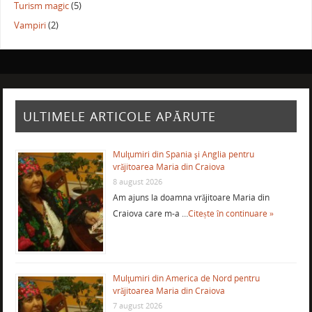
Turism magic
(5)
Vampiri
(2)
ULTIMELE ARTICOLE APĂRUTE
Mulţumiri din Spania şi Anglia pentru
vrăjitoarea Maria din Craiova
8 august 2026
Am ajuns la doamna vrăjitoare Maria din
Craiova care m-a …
Citește în continuare »
Mulţumiri din America de Nord pentru
vrăjitoarea Maria din Craiova
7 august 2026