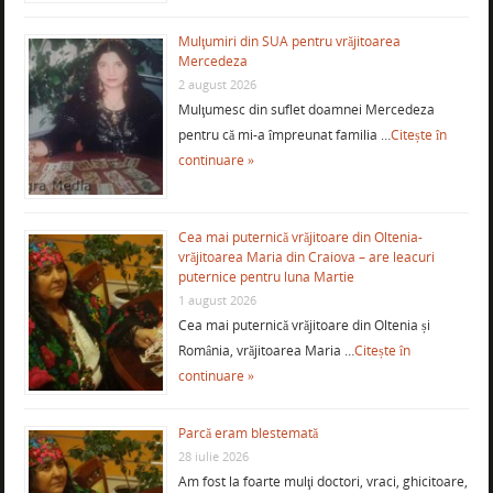
Mulţumiri din SUA pentru vrăjitoarea
Mercedeza
2 august 2026
Mulţumesc din suflet doamnei Mercedeza
pentru că mi-a împreunat familia …
Citește în
continuare »
Cea mai puternică vrăjitoare din Oltenia-
vrăjitoarea Maria din Craiova – are leacuri
puternice pentru luna Martie
1 august 2026
Cea mai puternică vrăjitoare din Oltenia și
România, vrăjitoarea Maria …
Citește în
continuare »
Parcă eram blestemată
28 iulie 2026
Am fost la foarte mulţi doctori, vraci, ghicitoare,