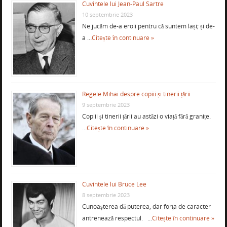
Cuvintele lui Jean-Paul Sartre
10 septembrie 2023
Ne jucăm de-a eroii pentru că suntem lași; și de-
a …
Citește în continuare »
Regele Mihai despre copiii și tinerii țării
9 septembrie 2023
Copiii și tinerii țării au astăzi o viață fără granițe.
…
Citește în continuare »
Cuvintele lui Bruce Lee
8 septembrie 2023
Cunoaşterea dă puterea, dar forţa de caracter
antrenează respectul. …
Citește în continuare »