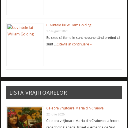
Cuvintele lui William Golding
17 august 2023
Eu cred că femeile sunt nebune când pretind că
sunt …
Citește în continuare »
LISTA VRAJITOARELOR
Celebra vrăjitoare Maria din Craiova
22 iulie 2026
Celebra vrăjitoare Maria din Craiova s-a întors
recent din Canada, Israel şi America de Sud, …