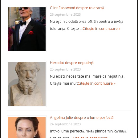
Clint Eastwood despre toleranţă
26 septembrie 2023
Nu eşti niciodată prea bătrân pentru a învăţa
toleranţa. Citește …
Citește în continuare »
Herodot despre neputinţă
25 septembrie 2023
Nu există necesitate mai mare ca neputinţa.
Citește mai mult
Citește în continuare »
Angelina Jolie despre o lume perfectă
24 septembrie 2023
Într-o lume perfectă, m-aş plimba fără cămaşă.