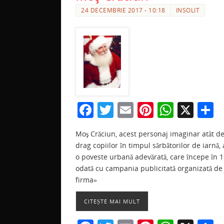
24 DECEMBRIE 2017 - 10:18
INSOLIT
F
T
E
Pi
W
X
P
a
w
m
nt
h
a
Moş Crăciun, acest personaj imaginar atât d
c
itt
ai
er
at
t
drag copiilor în timpul sărbătorilor de iarnă,
e
er
l
e
s
j
o poveste urbană adevărată, care începe în 1
b
st
A
a
odată cu campania publicitată organizată de
firma»
o
p
z
o
p
CITEȘTE MAI MULT
k