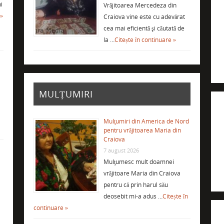
i
Vrăjitoarea Mercedeza din
 »
Craiova vine este cu adevărat
cea mai eficientă şi căutată de
la …
Citește în continuare »
MULȚUMIRI
Mulţumiri din America de Nord
pentru vrăjitoarea Maria din
Craiova
7 august 2026
Mulţumesc mult doamnei
vrăjitoare Maria din Craiova
i
pentru că prin harul său
deosebit mi-a adus …
Citește în
continuare »