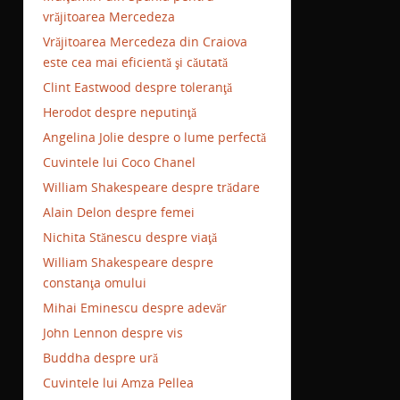
vrăjitoarea Mercedeza
Vrăjitoarea Mercedeza din Craiova
este cea mai eficientă şi căutată
Clint Eastwood despre toleranţă
Herodot despre neputinţă
Angelina Jolie despre o lume perfectă
Cuvintele lui Coco Chanel
William Shakespeare despre trădare
Alain Delon despre femei
Nichita Stănescu despre viaţă
William Shakespeare despre
constanţa omului
Mihai Eminescu despre adevăr
John Lennon despre vis
Buddha despre ură
Cuvintele lui Amza Pellea