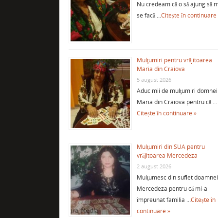
Nu credeam că o să ajung să m
se facă …
Citește în continuare
Mulţumiri pentru vrăjitoarea
Maria din Craiova
5 august 2026
Aduc mii de mulţumiri domnei
Maria din Craiova pentru că …
Citește în continuare »
Mulţumiri din SUA pentru
vrăjitoarea Mercedeza
2 august 2026
Mulţumesc din suflet doamne
Mercedeza pentru că mi-a
împreunat familia …
Citește în
continuare »