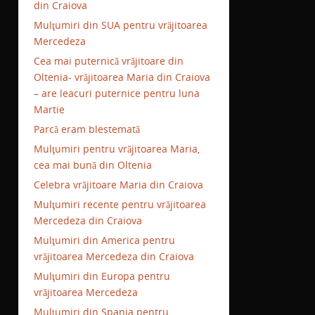
din Craiova
Mulţumiri din SUA pentru vrăjitoarea
Mercedeza
Cea mai puternică vrăjitoare din
Oltenia- vrăjitoarea Maria din Craiova
– are leacuri puternice pentru luna
Martie
Parcă eram blestemată
Mulţumiri pentru vrăjitoarea Maria,
cea mai bună din Oltenia
Celebra vrăjitoare Maria din Craiova
Mulţumiri recente pentru vrăjitoarea
Mercedeza din Craiova
Mulţumiri din America pentru
vrăjitoarea Mercedeza din Craiova
Mulţumiri din Europa pentru
vrăjitoarea Mercedeza
Mulţumiri din Spania pentru