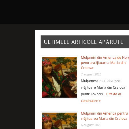
ULTIMELE ARTICOLE APĂRUTE
Mulţumiri din America de Nor
pentru vrăjitoarea Maria din
Craiova
7 august 2026
Mulţumesc mult doamnei
vrăjitoare Maria din Craiova
pentru că prin …
Citește în
continuare »
Mulţumiri din America pentru
vrăjitoarea Maria din Craiova
6 august 2026