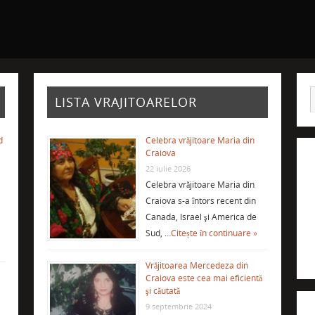
LISTA VRAJITOARELOR
d
Celebra vrăjitoare Maria din
Craiova
22 iulie 2026
Celebra vrăjitoare Maria din
Craiova s-a întors recent din
Canada, Israel şi America de
Sud, …
Citește în continuare »
Vrăjitoarea Mercedeza din
Craiova este cea mai eficientă
şi căutată
9 septembrie 2024