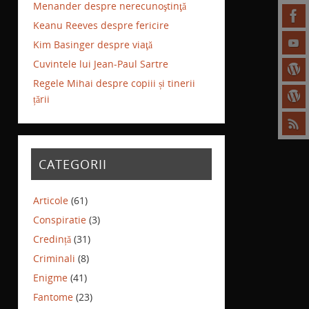
Menander despre nerecunoştinţă
Keanu Reeves despre fericire
Kim Basinger despre viaţă
Cuvintele lui Jean-Paul Sartre
Regele Mihai despre copiii și tinerii
țării
CATEGORII
Articole
(61)
Conspiratie
(3)
Credință
(31)
Criminali
(8)
Enigme
(41)
Fantome
(23)