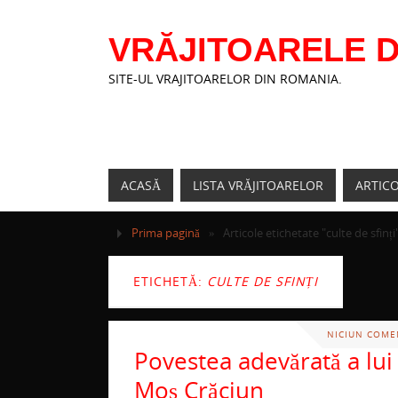
VRĂJITOARELE D
SITE-UL VRAJITOARELOR DIN ROMANIA.
ACASĂ
LISTA VRĂJITOARELOR
ARTIC
Prima pagină
»
Articole etichetate "culte de sfinți
ETICHETĂ:
CULTE DE SFINȚI
NICIUN COME
Povestea adevărată a lui
Moş Crăciun