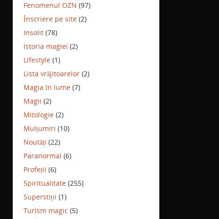
Fenomenul OZN
(97)
Înscriere pe site
(2)
Insolit
(78)
Istoria magiei
(2)
Lifestyle
(1)
Lista vrăjitoarelor
(2)
Magia în lume
(7)
Magii
(2)
Mitologie
(2)
Mulțumiri
(10)
Noutăți
(22)
Paranormal
(6)
Profeții
(6)
Spiritualitate
(255)
Superstiții
(1)
Turism magic
(5)