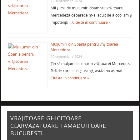
12 septembrie 2024
Mii şi mii de mulţumiri doamnei vrăjitoare
Mercedeza deoarece m-a lecuit de alcoolism şi
impotenţă, …
Citește în continuare »
Mulţumiri din Spania pentru vrăjitoarea
Mercedeza
10 septembrie 2024
Ţin să mulţumesc enorm vrăjitoarei Mercedeza
fără de care, cu siguranţă, astăzi nu aş mai …
Citește în continuare »
VRAJITOARE GHICITOARE
CLARVAZATOARE TAMADUITOARE
BUCURESTI