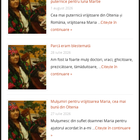
puternice pentru luna Martie
1 august 2026
Cea mai puternică vrăjitoare din Oltenia și
România, vrăjitoarea Maria …
Citește în
continuare »
Parcă eram blestemată
28 iulie 2026
Am fost la foarte mulţi doctori, vraci, ghicitoare,
prezicătoare, tămăduitoare, …
Citește în
continuare »
Mulţumiri pentru vrăjitoarea Maria, cea mai
bună din Oltenia
27 iulie 2026
Mulţumesc din suflet doamnei Maria pentru
ajutorul acordat în a-mi …
Citește în continuare
»