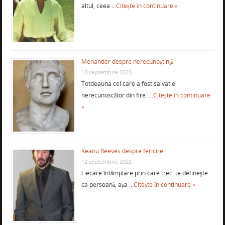
altul, ceea …
Citește în continuare »
Menander despre nerecunoştinţă
13 septembrie 2023
Totdeauna cel care a fost salvat e
nerecunoscător din fire. …
Citește în continuare
»
Keanu Reeves despre fericire
12 septembrie 2023
Fiecare întâmplare prin care treci te defineşte
ca persoană, aşa …
Citește în continuare »