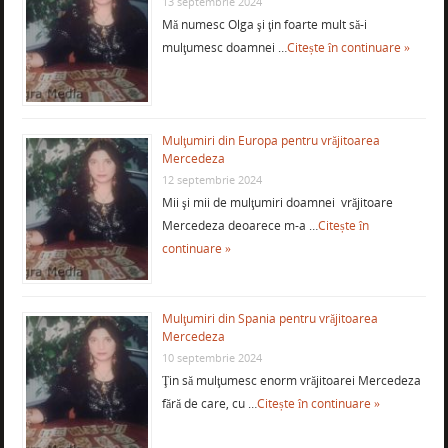
13 septembrie 2024
Mă numesc Olga şi ţin foarte mult să-i
mulţumesc doamnei …
Citește în continuare »
Mulţumiri din Europa pentru vrăjitoarea
Mercedeza
12 septembrie 2024
Mii şi mii de mulţumiri doamnei vrăjitoare
Mercedeza deoarece m-a …
Citește în
continuare »
Mulţumiri din Spania pentru vrăjitoarea
Mercedeza
10 septembrie 2024
Ţin să mulţumesc enorm vrăjitoarei Mercedeza
fără de care, cu …
Citește în continuare »