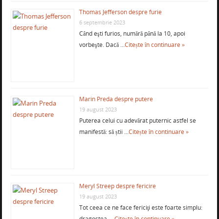
Thomas Jefferson despre furie
6 septembrie 2023
Când eşti furios, numără până la 10, apoi
vorbeşte. Dacă …
Citește în continuare »
Marin Preda despre putere
19 august 2023
Puterea celui cu adevărat puternic astfel se
manifestă: să știi …
Citește în continuare »
Meryl Streep despre fericire
19 august 2023
Tot ceea ce ne face fericiţi este foarte simplu:
dragostea, …
Citește în continuare »