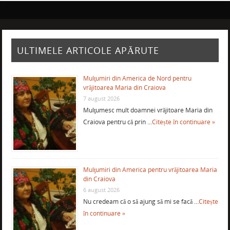
ULTIMELE ARTICOLE APĂRUTE
Mulţumiri din America de Nord pentru
vrăjitoarea Maria din Craiova
7 august 2026
Mulţumesc mult doamnei vrăjitoare Maria din
Craiova pentru că prin …
Citește în continuare »
Mulţumiri din America pentru vrăjitoarea Maria
din Craiova
6 august 2026
Nu credeam că o să ajung să mi se facă …
Citește
în continuare »