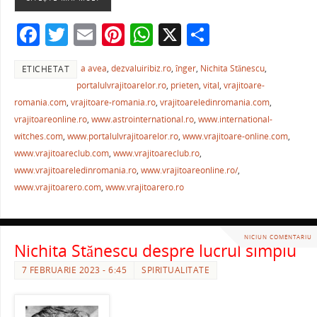
e
er
l
e
s
je
b
st
A
a
F
T
E
Pi
W
X
P
o
p
ză
a
w
m
nt
h
ar
o
p
a avea
,
dezvaluiribiz.ro
,
înger
,
Nichita Stănescu
,
ETICHETAT
c
itt
ai
er
at
ta
k
portalulvrajitoarelor.ro
,
prieten
,
vital
,
vrajitoare-
e
er
l
e
s
je
romania.com
,
vrajitoare-romania.ro
,
vrajitoareledinromania.com
,
b
st
A
a
vrajitoareonline.ro
,
www.astrointernational.ro
,
www.international-
witches.com
,
www.portalulvrajitoarelor.ro
,
www.vrajitoare-online.com
,
o
p
ză
www.vrajitoareclub.com
,
www.vrajitoareclub.ro
,
o
p
www.vrajitoareledinromania.ro
,
www.vrajitoareonline.ro/
,
k
www.vrajitoarero.com
,
www.vrajitoarero.ro
NICIUN COMENTARIU
Nichita Stănescu despre lucrul simplu
7 FEBRUARIE 2023 - 6:45
SPIRITUALITATE