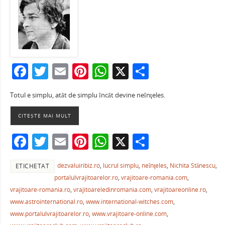
F
T
E
Pi
W
X
P
a
w
m
nt
h
ar
Totul e simplu, atât de simplu încât devine neînţeles.
c
itt
ai
er
at
ta
e
er
l
e
s
je
CITEȘTE MAI MULT
b
st
A
a
F
T
E
Pi
W
X
P
o
p
ză
a
w
m
nt
h
ar
o
p
dezvaluiribiz.ro
,
lucrul simplu
,
neînţeles
,
Nichita Stănescu
,
ETICHETAT
c
itt
ai
er
at
ta
k
portalulvrajitoarelor.ro
,
vrajitoare-romania.com
,
e
er
l
e
s
je
vrajitoare-romania.ro
,
vrajitoareledinromania.com
,
vrajitoareonline.ro
,
b
st
A
a
www.astrointernational.ro
,
www.international-witches.com
,
www.portalulvrajitoarelor.ro
,
www.vrajitoare-online.com
,
o
p
ză