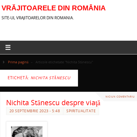
VRĂJITOARELE DIN ROMÂNIA
SITE-UL VRAJITOARELOR DIN ROMANIA.
Prima pagină
»
Articole etichetate "Nichita Stănescu"
ETICHETĂ:
NICHITA STĂNESCU
NICIUN COMENTARIU
Nichita Stănescu despre viaţă
20 SEPTEMBRIE 2023 - 5:48
SPIRITUALITATE