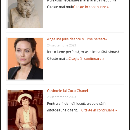
Nu există necesitate mai mare ca neputinţa.
Citește mai mult
Citește în continuare »
Angelina Jolie despre o lume perfectă
24 septembrie 2023
Într-o lume perfectă, m-aş plimba fără cămaşă.
Citește mai …
Citește în continuare »
Cuvintele lui Coco Chanel
23 septembrie 2023
Pentru a fi de neînlocuit, trebuie să fii
întotdeauna diferit. …
Citește în continuare »