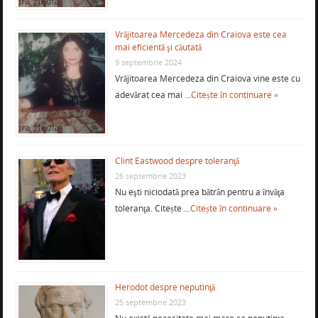
Vrăjitoarea Mercedeza din Craiova este cea
mai eficientă şi căutată
9 septembrie 2024
Vrăjitoarea Mercedeza din Craiova vine este cu
adevărat cea mai …
Citește în continuare »
Clint Eastwood despre toleranţă
26 septembrie 2023
Nu eşti niciodată prea bătrân pentru a învăţa
toleranţa. Citește …
Citește în continuare »
Herodot despre neputinţă
25 septembrie 2023