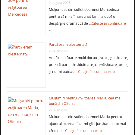
2 august 2026
Mulţumesc din suflet doamnei Mercedeza
pentru că mi-a împreunat familia după o
despărţire dramatică de …
Citește în continuare
»
Parcă eram blestemată
28 iulie 2026
Am fost la foarte mulţi doctori, vraci, ghicitoare,
prezicătoare, tămăduitoare, clarvăzătoare, preoţi
şi nu-mi puteau …
Citește în continuare »
Mulţumiri pentru vrăjitoarea Maria, cea mai
bună din Oltenia
27 iulie 2026
Mulţumesc din suflet doamnei Maria pentru
ajutorul acordat în a-mi găsi jumătatea, tocmai
când nu …
Citește în continuare »