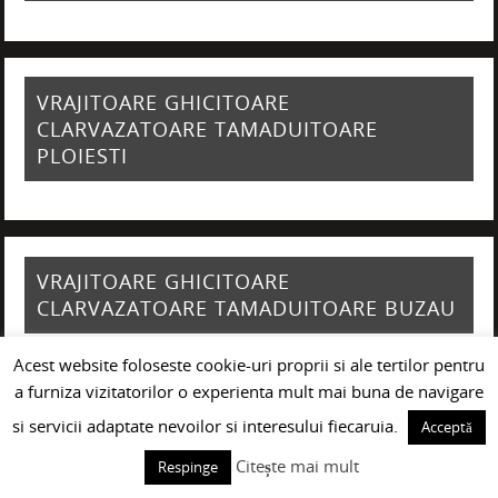
VRAJITOARE GHICITOARE
CLARVAZATOARE TAMADUITOARE
PLOIESTI
VRAJITOARE GHICITOARE
CLARVAZATOARE TAMADUITOARE BUZAU
Acest website foloseste cookie-uri proprii si ale tertilor pentru
a furniza vizitatorilor o experienta mult mai buna de navigare
si servicii adaptate nevoilor si interesului fiecaruia.
Acceptă
VRAJITOARE GHICITOARE
CLARVAZATOARE TAMADUITOARE GALATI
Citește mai mult
Respinge