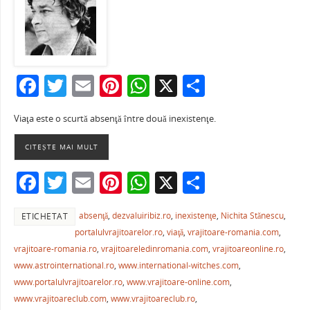
F
T
E
Pi
W
X
P
a
w
m
nt
h
ar
Viaţa este o scurtă absenţă între două inexistenţe.
c
itt
ai
er
at
ta
e
er
l
e
s
je
CITEȘTE MAI MULT
b
st
A
a
F
T
E
Pi
W
X
P
o
p
ză
a
w
m
nt
h
ar
o
p
absenţă
,
dezvaluiribiz.ro
,
inexistenţe
,
Nichita Stănescu
,
ETICHETAT
c
itt
ai
er
at
ta
k
portalulvrajitoarelor.ro
,
viaţă
,
vrajitoare-romania.com
,
e
er
l
e
s
je
vrajitoare-romania.ro
,
vrajitoareledinromania.com
,
vrajitoareonline.ro
,
b
st
A
a
www.astrointernational.ro
,
www.international-witches.com
,
www.portalulvrajitoarelor.ro
,
www.vrajitoare-online.com
,
o
p
ză
www.vrajitoareclub.com
,
www.vrajitoareclub.ro
,