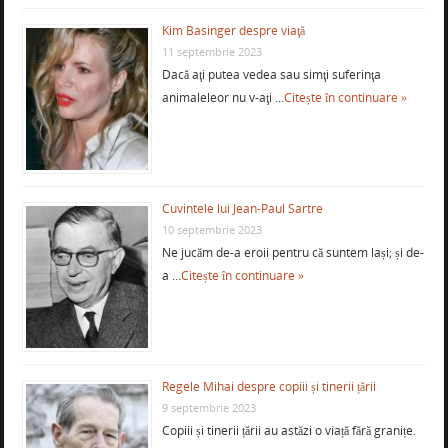
Kim Basinger despre viaţă
11 septembrie 2023
Dacă aţi putea vedea sau simţi suferinţa
animaleleor nu v-aţi …
Citește în continuare »
Cuvintele lui Jean-Paul Sartre
10 septembrie 2023
Ne jucăm de-a eroii pentru că suntem lași; și de-
a …
Citește în continuare »
Regele Mihai despre copiii și tinerii țării
9 septembrie 2023
Copiii și tinerii țării au astăzi o viață fără granițe.