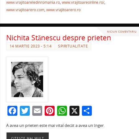
o
p
www.vrajitoareledinromania.ro
,
www.vrajitoareonline.ro/
,
k
www.vrajitoarero.com
,
www.vrajitoarero.ro
NICIUN COMENTARIU
Nichita Stănescu despre prieten
14 MARTIE 2023 - 5:14
SPIRITUALITATE
F
T
E
Pi
W
X
P
a
w
m
nt
h
ar
A avea un prieten este mai vital decât a avea un înger.
c
itt
ai
er
at
ta
CITEȘTE MAI MULT