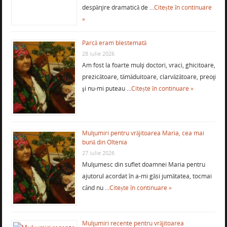
despărţire dramatică de …
Citește în continuare
»
Parcă eram blestemată
28 iulie 2026
Am fost la foarte mulţi doctori, vraci, ghicitoare,
prezicătoare, tămăduitoare, clarvăzătoare, preoţi
şi nu-mi puteau …
Citește în continuare »
Mulţumiri pentru vrăjitoarea Maria, cea mai
bună din Oltenia
27 iulie 2026
Mulţumesc din suflet doamnei Maria pentru
ajutorul acordat în a-mi găsi jumătatea, tocmai
când nu …
Citește în continuare »
Mulţumiri recente pentru vrăjitoarea