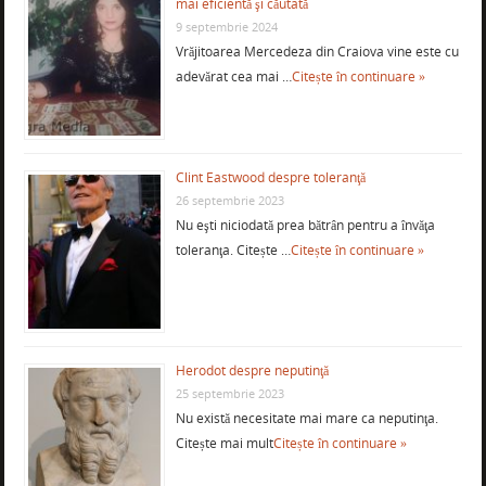
mai eficientă şi căutată
9 septembrie 2024
Vrăjitoarea Mercedeza din Craiova vine este cu
adevărat cea mai …
Citește în continuare »
Clint Eastwood despre toleranţă
26 septembrie 2023
Nu eşti niciodată prea bătrân pentru a învăţa
toleranţa. Citește …
Citește în continuare »
Herodot despre neputinţă
25 septembrie 2023
Nu există necesitate mai mare ca neputinţa.
Citește mai mult
Citește în continuare »