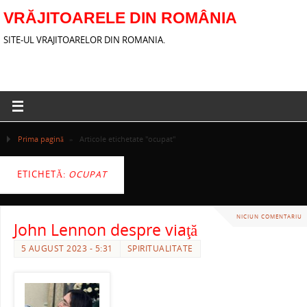
VRĂJITOARELE DIN ROMÂNIA
SITE-UL VRAJITOARELOR DIN ROMANIA.
Prima pagină
»
Articole etichetate "ocupat"
ETICHETĂ:
OCUPAT
NICIUN COMENTARIU
John Lennon despre viaţă
5 AUGUST 2023 - 5:31
SPIRITUALITATE