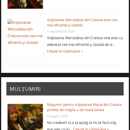
Vrăjitoarea Mercedeza din Craiova este cea
mai eficientă şi căutată
9 septembrie 2024
Vrăjitoarea Mercedeza din Craiova vine este cu
adevărat cea mai eficientă şi căutată de la …
Citește în continuare »
MULȚUMIRI
Mulţumiri pentru vrăjitoarea Maria din Craiova
primite din Anglia și din toată lumea
9 august 2026
Nu credeam că o să ajung să mi se facă vrăji,
mai ales că nu …
Citește în continuare »