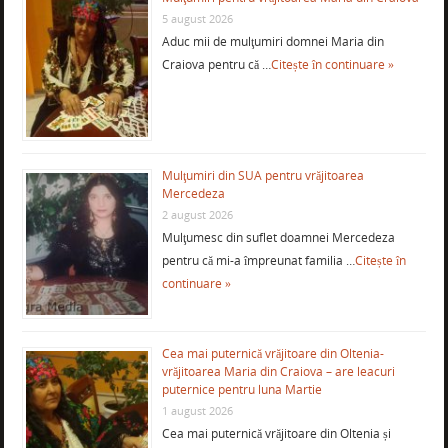
5 august 2026
Aduc mii de mulţumiri domnei Maria din
Craiova pentru că …
Citește în continuare »
Mulţumiri din SUA pentru vrăjitoarea
Mercedeza
2 august 2026
Mulţumesc din suflet doamnei Mercedeza
pentru că mi-a împreunat familia …
Citește în
continuare »
Cea mai puternică vrăjitoare din Oltenia-
vrăjitoarea Maria din Craiova – are leacuri
puternice pentru luna Martie
1 august 2026
Cea mai puternică vrăjitoare din Oltenia și