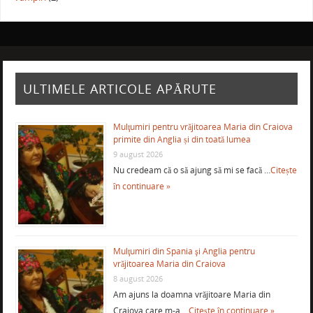
ULTIMELE ARTICOLE APĂRUTE
Mulţumiri pentru vrăjitoarea Maria din Craiova
primite din Anglia și din toată lumea
9 august 2026
Nu credeam că o să ajung să mi se facă …
Citește
în continuare »
Mulţumiri din Spania şi Anglia pentru
vrăjitoarea Maria din Craiova
8 august 2026
Am ajuns la doamna vrăjitoare Maria din
Craiova care m-a …
Citește în continuare »