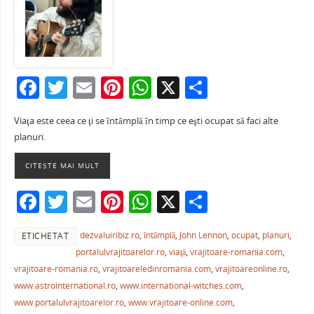
F
T
E
Pi
W
X
P
a
w
m
nt
h
ar
Viaţa este ceea ce ţi se întâmplă în timp ce eşti ocupat să faci alte
c
itt
ai
er
at
ta
planuri.
e
er
l
e
s
je
CITEȘTE MAI MULT
b
st
A
a
o
p
ză
F
T
E
Pi
W
X
P
o
p
a
w
m
nt
h
ar
k
dezvaluiribiz.ro
,
întâmplă
,
John Lennon
,
ocupat
,
planuri
,
ETICHETAT
c
itt
ai
er
at
ta
portalulvrajitoarelor.ro
,
viaţă
,
vrajitoare-romania.com
,
e
er
l
e
s
je
vrajitoare-romania.ro
,
vrajitoareledinromania.com
,
vrajitoareonline.ro
,
b
st
A
a
www.astrointernational.ro
,
www.international-witches.com
,
www.portalulvrajitoarelor.ro
,
www.vrajitoare-online.com
,
o
p
ză