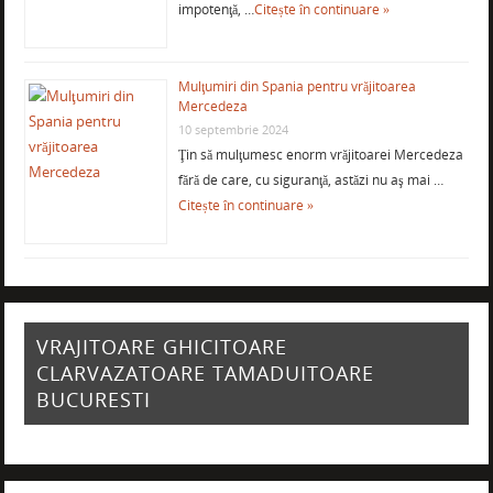
impotenţă, …
Citește în continuare »
Mulţumiri din Spania pentru vrăjitoarea
Mercedeza
10 septembrie 2024
Ţin să mulţumesc enorm vrăjitoarei Mercedeza
fără de care, cu siguranţă, astăzi nu aş mai …
Citește în continuare »
VRAJITOARE GHICITOARE
CLARVAZATOARE TAMADUITOARE
BUCURESTI