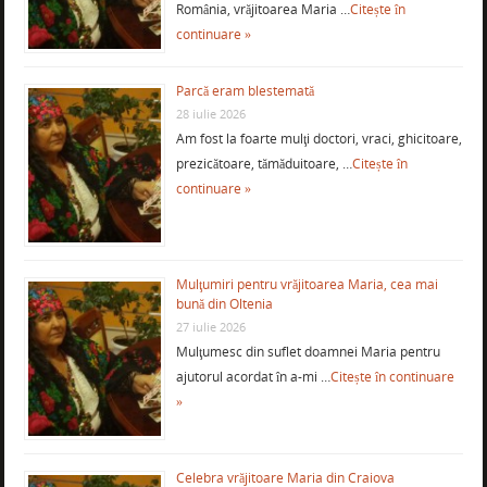
România, vrăjitoarea Maria …
Citește în
continuare »
Parcă eram blestemată
28 iulie 2026
Am fost la foarte mulţi doctori, vraci, ghicitoare,
prezicătoare, tămăduitoare, …
Citește în
continuare »
Mulţumiri pentru vrăjitoarea Maria, cea mai
bună din Oltenia
27 iulie 2026
Mulţumesc din suflet doamnei Maria pentru
ajutorul acordat în a-mi …
Citește în continuare
»
Celebra vrăjitoare Maria din Craiova