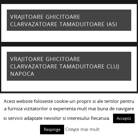
VRAJITOARE GHICITOARE
CLARVAZATOARE TAMADUITOARE IASI
VRAJITOARE GHICITOARE
CLARVAZATOARE TAMADUITOARE CLUJ
NAPOCA
Acest website foloseste cookie-uri proprii si ale tertilor pentru
VRAJITOARE GHICITOARE
a furniza vizitatorilor o experienta mult mai buna de navigare
CLARVAZATOARE TAMADUITOARE
si servicii adaptate nevoilor si interesului fiecaruia.
Acceptă
GIURGIU
Citește mai mult
Respinge