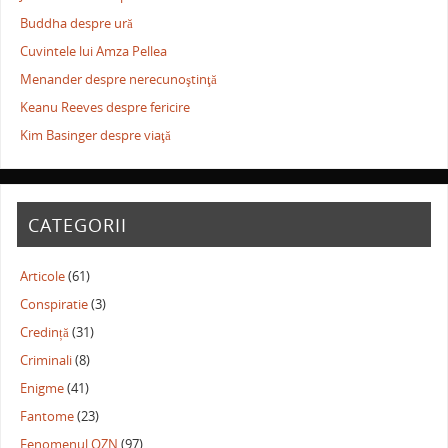
Buddha despre ură
Cuvintele lui Amza Pellea
Menander despre nerecunoştinţă
Keanu Reeves despre fericire
Kim Basinger despre viaţă
CATEGORII
Articole
(61)
Conspiratie
(3)
Credință
(31)
Criminali
(8)
Enigme
(41)
Fantome
(23)
Fenomenul OZN
(97)