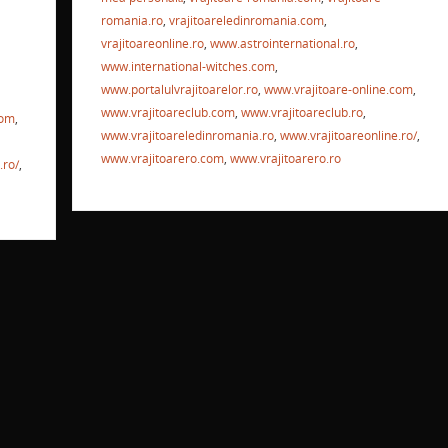
e
b
st
A
a
romania.ro
,
vrajitoareledinromania.com
,
vrajitoareonline.ro
,
www.astrointernational.ro
,
o
p
ză
www.international-witches.com
,
ă
o
p
www.portalulvrajitoarelor.ro
,
www.vrajitoare-online.com
,
www.vrajitoareclub.com
,
www.vrajitoareclub.ro
,
k
com
,
www.vrajitoareledinromania.ro
,
www.vrajitoareonline.ro/
,
www.vrajitoarero.com
,
www.vrajitoarero.ro
.ro/
,