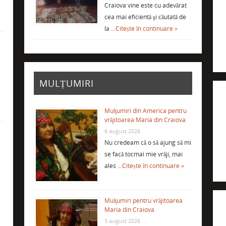
Craiova vine este cu adevărat
cea mai eficientă şi căutată de
la …
Citește în continuare »
i
MULȚUMIRI
Mulţumiri din America pentru
vrăjitoarea Maria din Craiova
6 august 2026
Nu credeam că o să ajung să mi
se facă tocmai mie vrăji, mai
ales …
Citește în continuare »
Mulţumiri pentru vrăjitoarea
Maria din Craiova
5 august 2026