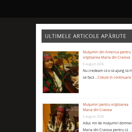
ULTIMELE ARTICOLE APĂRUTE
Mulţumiri din America pentru
vrăjitoarea Maria din Craiova
6 august 2026
Nu credeam că o să ajung să m
se facă …
Citește în continuare
Mulţumiri pentru vrăjitoarea
Maria din Craiova
5 august 2026
Aduc mii de mulţumiri domnei
Maria din Craiova pentru că …