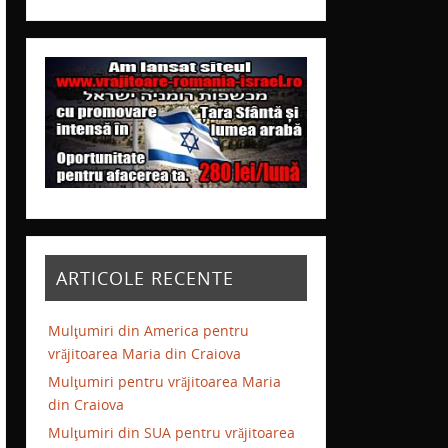
ARTICOLE RECENTE
Mulţumiri din America pentru
vrăjitoarea Maria din Craiova
Mulţumiri pentru vrăjitoarea Maria
din Craiova
Mulţumiri din SUA pentru vrăjitoarea