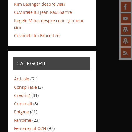
Kim Basinger despre viaţă
Cuvintele lui Jean-Paul Sartre
Regele Mihai despre copiii și tinerii
țării
Cuvintele lui Bruce Lee
CATEGORII
Articole
(61)
Conspiratie
(3)
Credință
(31)
Criminali
(8)
Enigme
(41)
Fantome
(23)
Fenomenul OZN
(97)