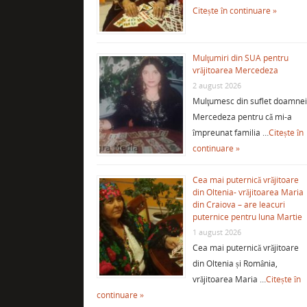
Citește în continuare »
Mulţumiri din SUA pentru
vrăjitoarea Mercedeza
2 august 2026
Mulţumesc din suflet doamne
Mercedeza pentru că mi-a
împreunat familia …
Citește în
continuare »
Cea mai puternică vrăjitoare
din Oltenia- vrăjitoarea Maria
din Craiova – are leacuri
puternice pentru luna Martie
1 august 2026
Cea mai puternică vrăjitoare
din Oltenia și România,
vrăjitoarea Maria …
Citește în
continuare »