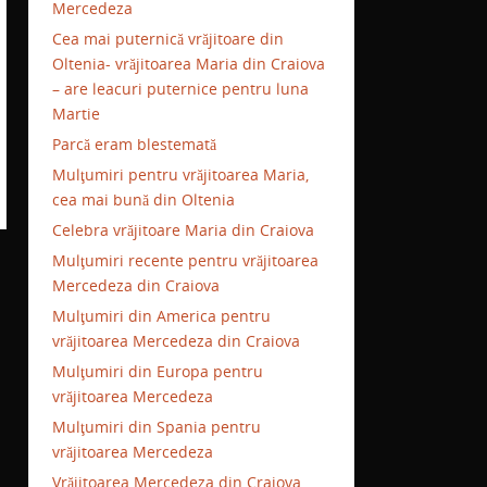
Mercedeza
Cea mai puternică vrăjitoare din
Oltenia- vrăjitoarea Maria din Craiova
– are leacuri puternice pentru luna
Martie
Parcă eram blestemată
Mulţumiri pentru vrăjitoarea Maria,
cea mai bună din Oltenia
Celebra vrăjitoare Maria din Craiova
Mulţumiri recente pentru vrăjitoarea
Mercedeza din Craiova
Mulţumiri din America pentru
vrăjitoarea Mercedeza din Craiova
Mulţumiri din Europa pentru
vrăjitoarea Mercedeza
Mulţumiri din Spania pentru
vrăjitoarea Mercedeza
Vrăjitoarea Mercedeza din Craiova