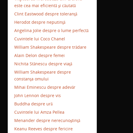
este cea mai eficientă şi căutată
Clint Eastwood despre toleranţă
Herodot despre neputinţă
Angelina Jolie despre o lume perfectă
Cuvintele lui Coco Chanel
William Shakespeare despre trădare
Alain Delon despre femei
Nichita Stănescu despre viaţă
William Shakespeare despre
constanţa omului
Mihai Eminescu despre adevăr
John Lennon despre vis
Buddha despre ură
Cuvintele lui Amza Pellea
Menander despre nerecunoştinţă
Keanu Reeves despre fericire