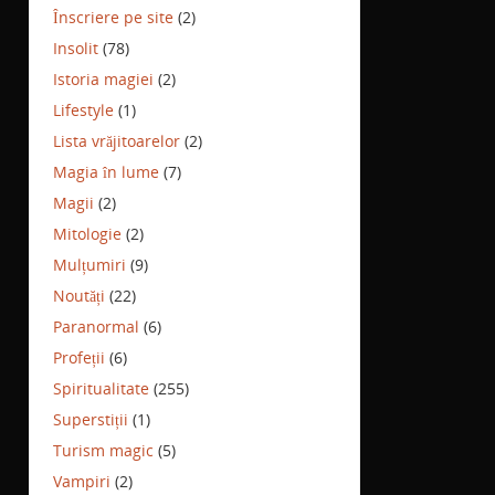
Înscriere pe site
(2)
Insolit
(78)
Istoria magiei
(2)
Lifestyle
(1)
Lista vrăjitoarelor
(2)
Magia în lume
(7)
Magii
(2)
Mitologie
(2)
Mulțumiri
(9)
Noutăți
(22)
Paranormal
(6)
Profeții
(6)
Spiritualitate
(255)
Superstiții
(1)
Turism magic
(5)
Vampiri
(2)