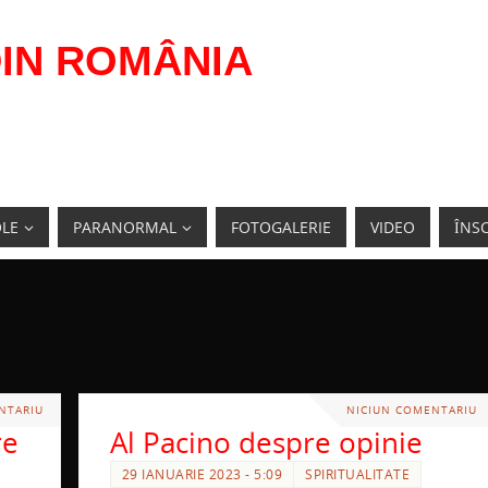
IN ROMÂNIA
OLE
PARANORMAL
FOTOGALERIE
VIDEO
ÎNSC
NTARIU
NICIUN COMENTARIU
re
Al Pacino despre opinie
29 IANUARIE 2023 - 5:09
SPIRITUALITATE