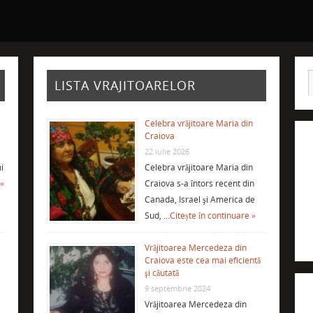
LISTA VRAJITOARELOR
Celebra vrăjitoare Maria din
Craiova
22 iulie 2026
i
Celebra vrăjitoare Maria din
 »
Craiova s-a întors recent din
Canada, Israel şi America de
Sud, …
Citește în continuare »
Vrăjitoarea Mercedeza din
Craiova este cea mai eficientă
şi căutată
9 septembrie 2024
Vrăjitoarea Mercedeza din