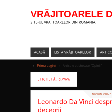
VRĂJITOARELE D
SITE-UL VRAJITOARELOR DIN ROMANIA.
ACASĂ
LISTA VRĂJITOARELOR
ARTIC
Prima pagină
»
Articole etichetate "Opinii"
ETICHETĂ:
OPINII
NICIUN COME
Leonardo Da Vinci desp
decepţii