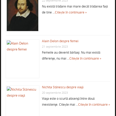
22 septembrie 2023
Nu există trădare mai mare decât trădarea față
de tine …
Citește în continuare »
Alain Delon despre femei
21 septembrie 2023
Femeile au devenit bărbaţi. Nu mai există
diferenţe, nu mai …
Citește în continuare »
Nichita Stănescu despre viaţă
20 septembrie 2023
Viaţa este o scurtă absenţă între două
inexistenţe. Citește mai …
Citește în continuare »