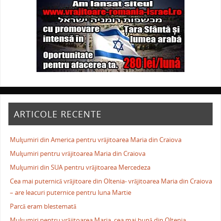
ARTICOLE RECENTE
Mulţumiri din America pentru vrăjitoarea Maria din Craiova
Mulţumiri pentru vrăjitoarea Maria din Craiova
Mulţumiri din SUA pentru vrăjitoarea Mercedeza
Cea mai puternică vrăjitoare din Oltenia- vrăjitoarea Maria din Craiova
– are leacuri puternice pentru luna Martie
Parcă eram blestemată
Mulţumiri pentru vrăjitoarea Maria, cea mai bună din Oltenia