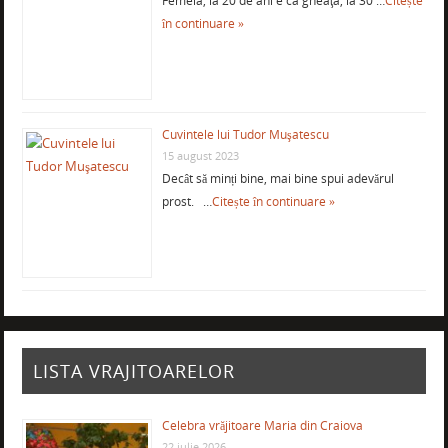
Femeia, la 20 de ani e ca gheaţa, la 30 …
Citește
în continuare »
Cuvintele lui Tudor Muşatescu
15 august 2023
Decât să minți bine, mai bine spui adevărul
prost. …
Citește în continuare »
LISTA VRAJITOARELOR
Celebra vrăjitoare Maria din Craiova
22 iulie 2026