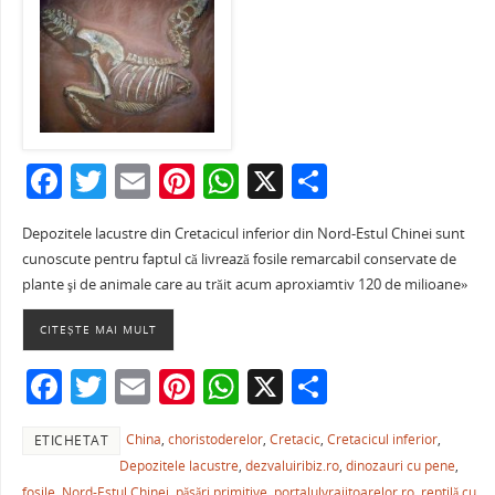
F
T
E
Pi
W
X
P
a
w
m
nt
h
ar
Depozitele lacustre din Cretacicul inferior din Nord-Estul Chinei sunt
c
itt
ai
er
at
ta
cunoscute pentru faptul că livrează fosile remarcabil conservate de
e
er
l
e
s
je
plante şi de animale care au trăit acum aproxiamtiv 120 de milioane»
b
st
A
a
CITEȘTE MAI MULT
o
p
ză
F
T
E
Pi
W
X
P
o
p
a
w
m
nt
h
ar
k
China
,
choristoderelor
,
Cretacic
,
Cretacicul inferior
,
ETICHETAT
c
itt
ai
er
at
ta
Depozitele lacustre
,
dezvaluiribiz.ro
,
dinozauri cu pene
,
e
er
l
e
s
je
fosile
,
Nord-Estul Chinei
,
păsări primitive
,
portalulvrajitoarelor.ro
,
reptilă cu