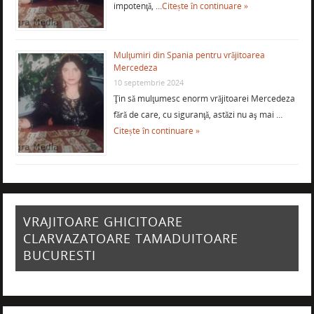
impotenţă, …
Citește în continuare »
Mulţumiri din Spania pentru vrăjitoarea
Mercedeza
10 septembrie 2024
Ţin să mulţumesc enorm vrăjitoarei Mercedeza
fără de care, cu siguranţă, astăzi nu aş mai …
Citește în continuare »
VRAJITOARE GHICITOARE
CLARVAZATOARE TAMADUITOARE
BUCURESTI