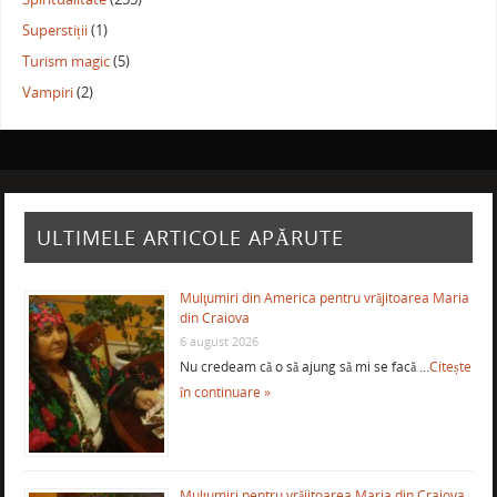
Superstiții
(1)
Turism magic
(5)
Vampiri
(2)
ULTIMELE ARTICOLE APĂRUTE
Mulţumiri din America pentru vrăjitoarea Maria
din Craiova
6 august 2026
Nu credeam că o să ajung să mi se facă …
Citește
în continuare »
Mulţumiri pentru vrăjitoarea Maria din Craiova