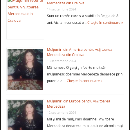
Mercedeza din Craiova
14 septembrie 2024
Sunt un român care s-a stabilit în Belgia de 8
ani. Aici am cunoscut o …
Citește în continuare »
Mulţumiri din America pentru vrăjitoarea
Mercedeza din Craiova
13 septembrie 2024
Mă numesc Olga şi ţin foarte mult să-i
mulţumesc doamnei Mercedeza deoarece prin
puterile ei …
Citește în continuare »
Mulţumiri din Europa pentru vrăjitoarea
Mercedeza
12 septembrie 2024
Mii şi mii de mulţumiri doamnei vrăjitoare
Mercedeza deoarece m-a lecuit de alcoolism şi