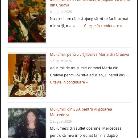
din Craiova
6 august 2026
Nu credeam că o să ajung să mi se facă tocmai
mie vrăji, mai ales …
Citește în continuare »
Mulţumiri pentru vrăjitoarea Maria din Craiova
5 august 2026
Aduc mii de mulţumiri domnei Maria din
Craiova pentru că mi-a adus soţul înapoi încă …
Citește în continuare »
Mulţumiri din SUA pentru vrăjitoarea
Mercedeza
2 august 2026
Mulţumesc din suflet doamnei Mercedeza
pentru că mi-a împreunat familia după o