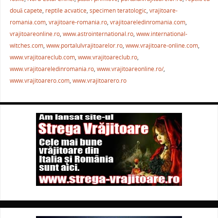
b
st
A
a
două capete
,
reptile acvatice
,
specimen teratologic
,
vrajitoare-
romania.com
,
vrajitoare-romania.ro
,
vrajitoareledinromania.com
,
o
p
ză
vrajitoareonline.ro
,
www.astrointernational.ro
,
www.international-
o
p
witches.com
,
www.portalulvrajitoarelor.ro
,
www.vrajitoare-online.com
,
k
www.vrajitoareclub.com
,
www.vrajitoareclub.ro
,
www.vrajitoareledinromania.ro
,
www.vrajitoareonline.ro/
,
www.vrajitoarero.com
,
www.vrajitoarero.ro