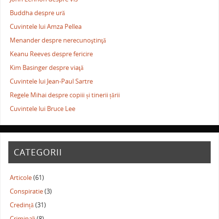
Buddha despre ură
Cuvintele lui Amza Pellea
Menander despre nerecunoştinţă
Keanu Reeves despre fericire
Kim Basinger despre viaţă
Cuvintele lui Jean-Paul Sartre
Regele Mihai despre copiii și tinerii țării
Cuvintele lui Bruce Lee
CATEGORII
Articole
(61)
Conspiratie
(3)
Credință
(31)
Criminali
(8)