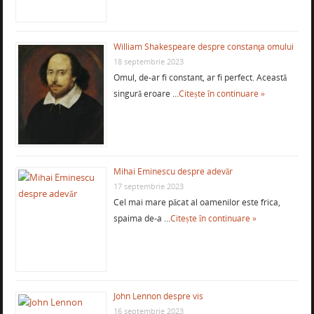
William Shakespeare despre constanţa omului
18 septembrie 2023
Omul, de-ar fi constant, ar fi perfect. Această
singură eroare …
Citește în continuare »
Mihai Eminescu despre adevăr
17 septembrie 2023
Cel mai mare păcat al oamenilor este frica,
spaima de-a …
Citește în continuare »
John Lennon despre vis
16 septembrie 2023