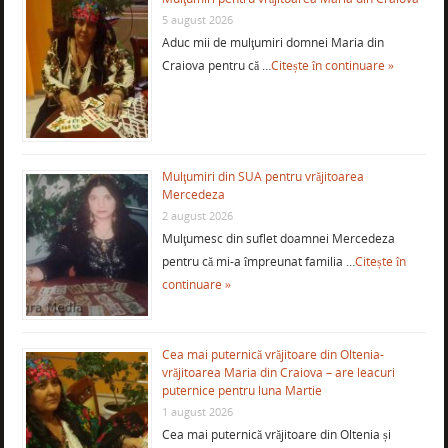
5 august 2026
Aduc mii de mulţumiri domnei Maria din
Craiova pentru că …
Citește în continuare »
Mulţumiri din SUA pentru vrăjitoarea
Mercedeza
2 august 2026
Mulţumesc din suflet doamnei Mercedeza
pentru că mi-a împreunat familia …
Citește în
continuare »
Cea mai puternică vrăjitoare din Oltenia-
vrăjitoarea Maria din Craiova – are leacuri
puternice pentru luna Martie
1 august 2026
Cea mai puternică vrăjitoare din Oltenia și