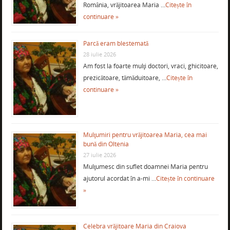
România, vrăjitoarea Maria …
Citește în
continuare »
Parcă eram blestemată
28 iulie 2026
Am fost la foarte mulţi doctori, vraci, ghicitoare,
prezicătoare, tămăduitoare, …
Citește în
continuare »
Mulţumiri pentru vrăjitoarea Maria, cea mai
bună din Oltenia
27 iulie 2026
Mulţumesc din suflet doamnei Maria pentru
ajutorul acordat în a-mi …
Citește în continuare
»
Celebra vrăjitoare Maria din Craiova