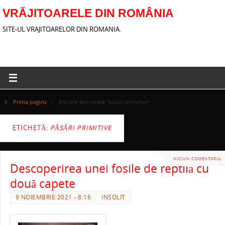
VRĂJITOARELE DIN ROMÂNIA
SITE-UL VRAJITOARELOR DIN ROMANIA.
Prima pagină
»
Articole etichetate "păsări primitive"
ETICHETĂ:
PĂSĂRI PRIMITIVE
NICIUN COMENTARIU
Descoperirea unei fosile de reptilă cu
două capete
9 NOIEMBRIE 2021 - 8:16
INSOLIT