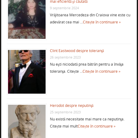
mai eficientă şi căutată
9 septembrie 2024
Vrăjitoarea Mercedeza din Craiova vine este cu
adevărat cea mai …
Citește în continuare »
Clint Eastwood despre toleranţă
26 septembrie 2023
Nu eşti niciodată prea bătrân pentru a învăţa
toleranţa. Citește …
Citește în continuare »
Herodot despre neputinţă
25 septembrie 2023
Nu există necesitate mai mare ca neputinţa.
Citește mai mult
Citește în continuare »