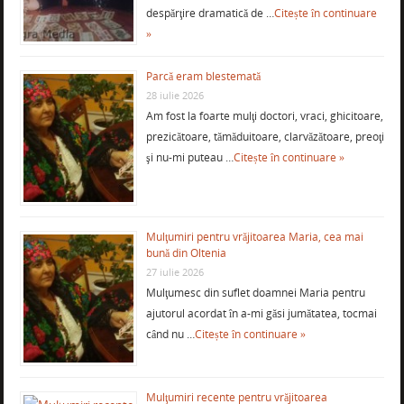
despărţire dramatică de …
Citește în continuare
»
Parcă eram blestemată
28 iulie 2026
Am fost la foarte mulţi doctori, vraci, ghicitoare,
prezicătoare, tămăduitoare, clarvăzătoare, preoţi
şi nu-mi puteau …
Citește în continuare »
Mulţumiri pentru vrăjitoarea Maria, cea mai
bună din Oltenia
27 iulie 2026
Mulţumesc din suflet doamnei Maria pentru
ajutorul acordat în a-mi găsi jumătatea, tocmai
când nu …
Citește în continuare »
Mulţumiri recente pentru vrăjitoarea