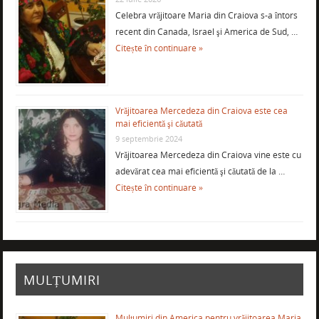
Celebra vrăjitoare Maria din Craiova s-a întors
recent din Canada, Israel şi America de Sud, …
Citește în continuare »
Vrăjitoarea Mercedeza din Craiova este cea
mai eficientă şi căutată
9 septembrie 2024
Vrăjitoarea Mercedeza din Craiova vine este cu
adevărat cea mai eficientă şi căutată de la …
Citește în continuare »
MULȚUMIRI
Mulţumiri din America pentru vrăjitoarea Maria