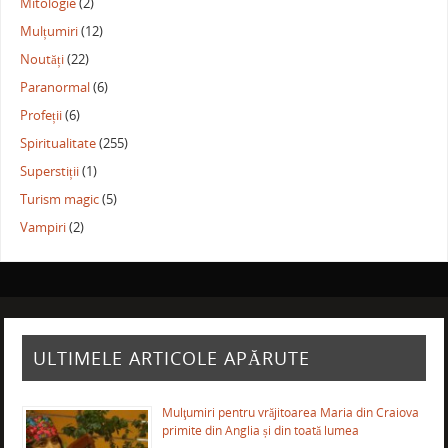
Mitologie
(2)
Mulțumiri
(12)
Noutăți
(22)
Paranormal
(6)
Profeții
(6)
Spiritualitate
(255)
Superstiții
(1)
Turism magic
(5)
Vampiri
(2)
ULTIMELE ARTICOLE APĂRUTE
Mulţumiri pentru vrăjitoarea Maria din Craiova
primite din Anglia și din toată lumea