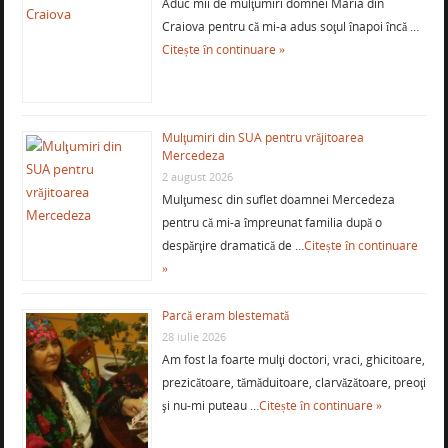
Aduc mii de mulţumiri domnei Maria din
Craiova pentru că mi-a adus soţul înapoi încă …
Citește în continuare »
Mulţumiri din SUA pentru vrăjitoarea
Mercedeza
2 august 2026
Mulţumesc din suflet doamnei Mercedeza
pentru că mi-a împreunat familia după o
despărţire dramatică de …
Citește în continuare
»
Parcă eram blestemată
28 iulie 2026
Am fost la foarte mulţi doctori, vraci, ghicitoare,
prezicătoare, tămăduitoare, clarvăzătoare, preoţi
şi nu-mi puteau …
Citește în continuare »