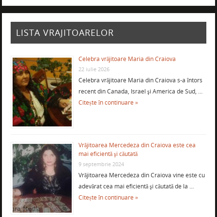
LISTA VRAJITOARELOR
Celebra vrăjitoare Maria din Craiova
22 iulie 2026
Celebra vrăjitoare Maria din Craiova s-a întors
recent din Canada, Israel şi America de Sud, …
Citește în continuare »
Vrăjitoarea Mercedeza din Craiova este cea
mai eficientă şi căutată
9 septembrie 2024
Vrăjitoarea Mercedeza din Craiova vine este cu
adevărat cea mai eficientă şi căutată de la …
Citește în continuare »