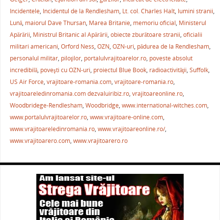
b
st
A
a
Incidentele
,
Incidentul de la Rendlesham
,
Lt. col. Charles Halt
,
lumini stranii
,
Lună
,
maiorul Dave Thursan
,
Marea Britanie
,
memoriu oficial
,
Ministerul
o
p
ză
Apărării
,
Ministrul Britanic al Apărării
,
obiecte zburătoare stranii
,
oficialii
o
p
militari americani
,
Orford Ness
,
OZN
,
OZN-uri
,
pădurea de la Rendlesham
,
k
personalul militar
,
piloţilor
,
portalulvrajitoarelor.ro
,
poveste absolut
incredibilă
,
poveşti cu OZN-uri
,
proiectul Blue Book
,
radioactivităţii
,
Suffolk
,
US Air Force
,
vrajitoare-romania.com
,
vrajitoare-romania.ro
,
vrajitoareledinromania.com dezvaluiribiz.ro
,
vrajitoareonline.ro
,
Woodbridege-Rendlesham
,
Woodbridge
,
www.international-witches.com
,
www.portalulvrajitoarelor.ro
,
www.vrajitoare-online.com
,
www.vrajitoareledinromania.ro
,
www.vrajitoareonline.ro/
,
www.vrajitoarero.com
,
www.vrajitoarero.ro