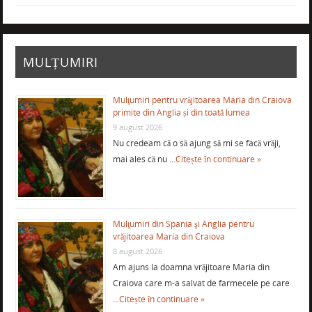
MULȚUMIRI
Mulţumiri pentru vrăjitoarea Maria din Craiova
primite din Anglia și din toată lumea
9 august 2026
Nu credeam că o să ajung să mi se facă vrăji,
mai ales că nu …
Citește în continuare »
Mulţumiri din Spania şi Anglia pentru
vrăjitoarea Maria din Craiova
8 august 2026
Am ajuns la doamna vrăjitoare Maria din
Craiova care m-a salvat de farmecele pe care
…
Citește în continuare »