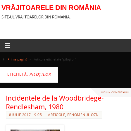
VRĂJITOARELE DIN ROMÂNIA
SITE-UL VRAJITOARELOR DIN ROMANIA.
Prima pagină
»
Articole etichetate "piloţilor"
ETICHETĂ:
PILOŢILOR
NICIUN COMENTARIU
Incidentele de la Woodbridege-
Rendlesham, 1980
8 IULIE 2017 - 9:05
ARTICOLE
,
FENOMENUL OZN