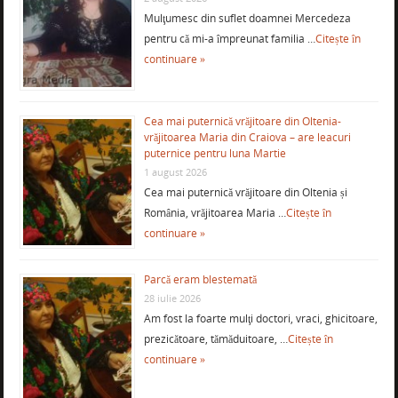
Mulţumesc din suflet doamnei Mercedeza
pentru că mi-a împreunat familia …
Citește în
continuare »
Cea mai puternică vrăjitoare din Oltenia-
vrăjitoarea Maria din Craiova – are leacuri
puternice pentru luna Martie
1 august 2026
Cea mai puternică vrăjitoare din Oltenia și
România, vrăjitoarea Maria …
Citește în
continuare »
Parcă eram blestemată
28 iulie 2026
Am fost la foarte mulţi doctori, vraci, ghicitoare,
prezicătoare, tămăduitoare, …
Citește în
continuare »