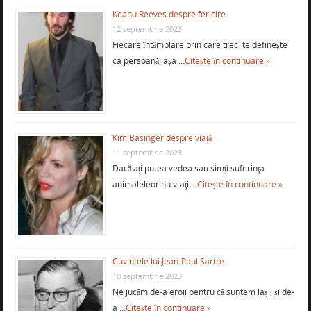
Keanu Reeves despre fericire
12 septembrie 2023
Fiecare întâmplare prin care treci te defineşte
ca persoană, aşa …
Citește în continuare »
Kim Basinger despre viaţă
11 septembrie 2023
Dacă aţi putea vedea sau simţi suferinţa
animaleleor nu v-aţi …
Citește în continuare »
Cuvintele lui Jean-Paul Sartre
10 septembrie 2023
Ne jucăm de-a eroii pentru că suntem lași; și de-
a …
Citește în continuare »