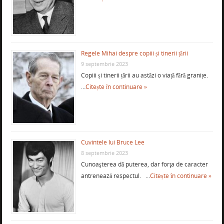
Regele Mihai despre copiii și tinerii țării
9 septembrie 2023
Copiii și tinerii țării au astăzi o viață fără granițe.
…
Citește în continuare »
Cuvintele lui Bruce Lee
8 septembrie 2023
Cunoaşterea dă puterea, dar forţa de caracter
antrenează respectul. …
Citește în continuare »