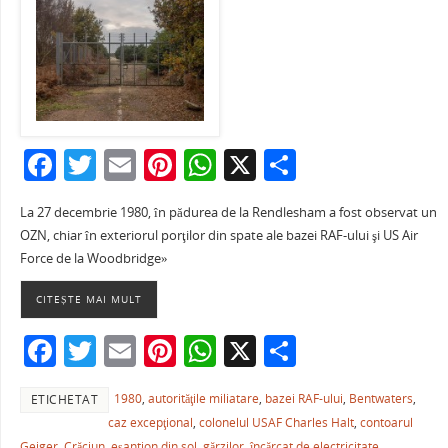
F
T
E
Pi
W
X
P
a
w
m
nt
h
ar
La 27 decembrie 1980, în pădurea de la Rendlesham a fost observat un
c
itt
ai
er
at
ta
OZN, chiar în exteriorul porţilor din spate ale bazei RAF-ului şi US Air
e
er
l
e
s
je
Force de la Woodbridge»
b
st
A
a
CITEȘTE MAI MULT
o
p
ză
F
T
E
Pi
W
X
P
o
p
a
w
m
nt
h
ar
k
1980
,
autorităţile miliatare
,
bazei RAF-ului
,
Bentwaters
,
ETICHETAT
c
itt
ai
er
at
ta
caz excepţional
,
colonelul USAF Charles Halt
,
contoarul
e
er
l
e
s
je
Geiger
,
Crăciun
,
eşantion din sol
,
gărzilor
,
încărcat de electricitate
,