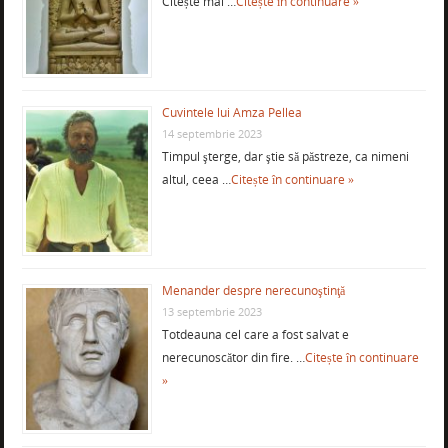
Citește mai …
Citește în continuare »
Cuvintele lui Amza Pellea
14 septembrie 2023
Timpul şterge, dar ştie să păstreze, ca nimeni
altul, ceea …
Citește în continuare »
Menander despre nerecunoştinţă
13 septembrie 2023
Totdeauna cel care a fost salvat e
nerecunoscător din fire. …
Citește în continuare
»