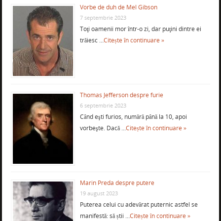
Vorbe de duh de Mel Gibson
7 septembrie 2023
Toţi oamenii mor într-o zi, dar puţini dintre ei
trăiesc …
Citește în continuare »
Thomas Jefferson despre furie
6 septembrie 2023
Când eşti furios, numără până la 10, apoi
vorbeşte. Dacă …
Citește în continuare »
Marin Preda despre putere
19 august 2023
Puterea celui cu adevărat puternic astfel se
manifestă: să știi …
Citește în continuare »