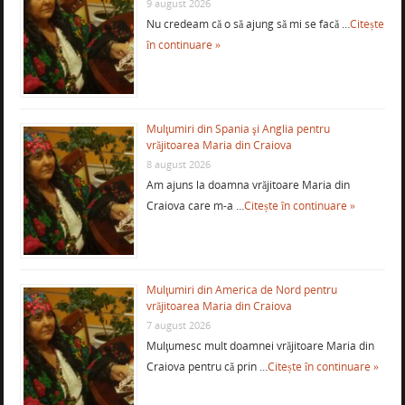
9 august 2026
Nu credeam că o să ajung să mi se facă …
Citește
în continuare »
Mulţumiri din Spania şi Anglia pentru
vrăjitoarea Maria din Craiova
8 august 2026
Am ajuns la doamna vrăjitoare Maria din
Craiova care m-a …
Citește în continuare »
Mulţumiri din America de Nord pentru
vrăjitoarea Maria din Craiova
7 august 2026
Mulţumesc mult doamnei vrăjitoare Maria din
Craiova pentru că prin …
Citește în continuare »