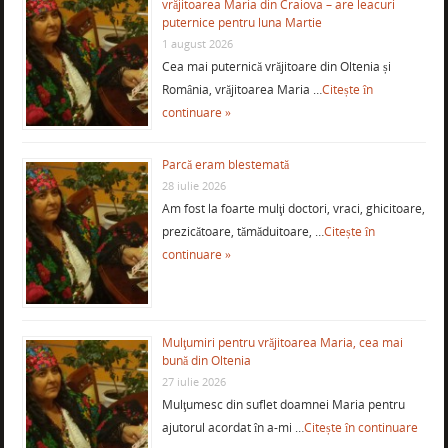
vrăjitoarea Maria din Craiova – are leacuri
puternice pentru luna Martie
1 august 2026
Cea mai puternică vrăjitoare din Oltenia și
România, vrăjitoarea Maria …
Citește în
continuare »
Parcă eram blestemată
28 iulie 2026
Am fost la foarte mulţi doctori, vraci, ghicitoare,
prezicătoare, tămăduitoare, …
Citește în
continuare »
Mulţumiri pentru vrăjitoarea Maria, cea mai
bună din Oltenia
27 iulie 2026
Mulţumesc din suflet doamnei Maria pentru
ajutorul acordat în a-mi …
Citește în continuare