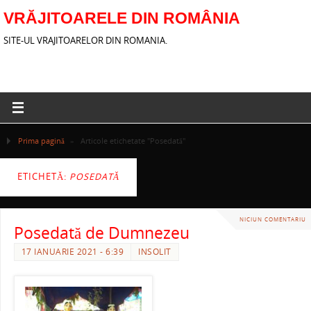
VRĂJITOARELE DIN ROMÂNIA
SITE-UL VRAJITOARELOR DIN ROMANIA.
Prima pagină
»
Articole etichetate "Posedată"
ETICHETĂ:
POSEDATĂ
NICIUN COMENTARIU
Posedată de Dumnezeu
17 IANUARIE 2021 - 6:39
INSOLIT