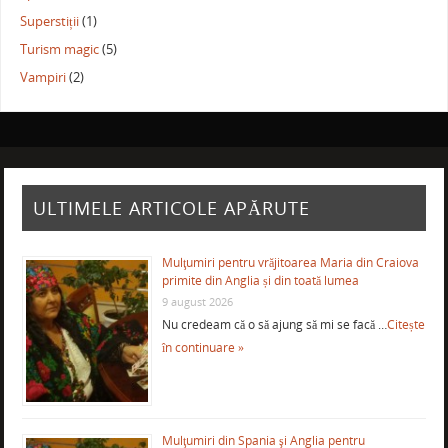
Superstiții
(1)
Turism magic
(5)
Vampiri
(2)
ULTIMELE ARTICOLE APĂRUTE
Mulţumiri pentru vrăjitoarea Maria din Craiova
primite din Anglia și din toată lumea
9 august 2026
Nu credeam că o să ajung să mi se facă …
Citește
în continuare »
Mulţumiri din Spania şi Anglia pentru