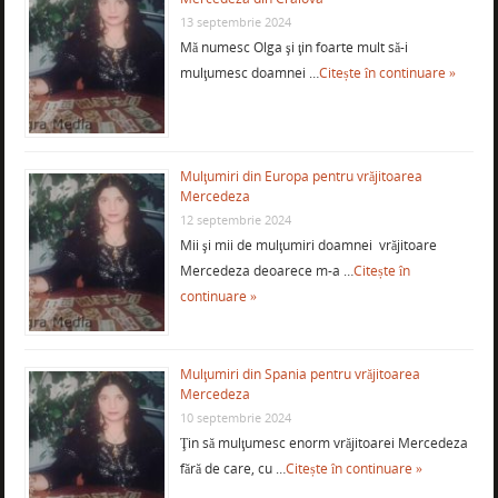
13 septembrie 2024
Mă numesc Olga şi ţin foarte mult să-i
mulţumesc doamnei …
Citește în continuare »
Mulţumiri din Europa pentru vrăjitoarea
Mercedeza
12 septembrie 2024
Mii şi mii de mulţumiri doamnei vrăjitoare
Mercedeza deoarece m-a …
Citește în
continuare »
Mulţumiri din Spania pentru vrăjitoarea
Mercedeza
10 septembrie 2024
Ţin să mulţumesc enorm vrăjitoarei Mercedeza
fără de care, cu …
Citește în continuare »