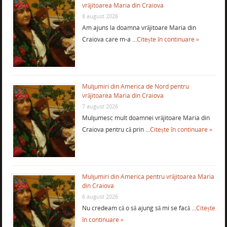
vrăjitoarea Maria din Craiova
8 august 2026
Am ajuns la doamna vrăjitoare Maria din
Craiova care m-a …
Citește în continuare »
Mulţumiri din America de Nord pentru
vrăjitoarea Maria din Craiova
7 august 2026
Mulţumesc mult doamnei vrăjitoare Maria din
Craiova pentru că prin …
Citește în continuare »
Mulţumiri din America pentru vrăjitoarea Maria
din Craiova
6 august 2026
Nu credeam că o să ajung să mi se facă …
Citește
în continuare »