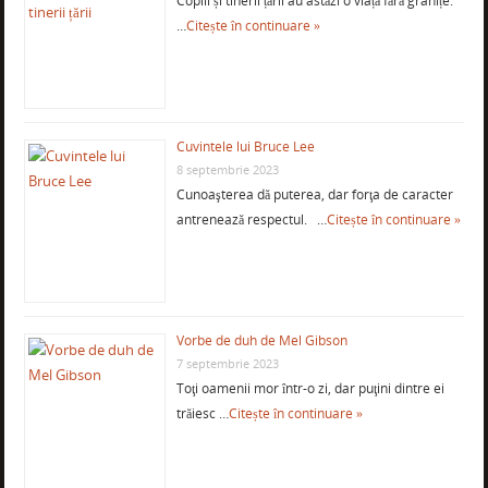
Copiii și tinerii țării au astăzi o viață fără granițe.
…
Citește în continuare »
Cuvintele lui Bruce Lee
8 septembrie 2023
Cunoaşterea dă puterea, dar forţa de caracter
antrenează respectul. …
Citește în continuare »
Vorbe de duh de Mel Gibson
7 septembrie 2023
Toţi oamenii mor într-o zi, dar puţini dintre ei
trăiesc …
Citește în continuare »