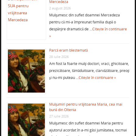
Mercedeza
2 august 2026
Mulţumesc din suflet doamnei Mercedeza
pentru că mi-a împreunat familia după o
despărţire dramatică de …
Citește în continuare
»
Parcă eram blestemată
28 iulie 2026
Am fost la foarte mulţi doctori, vraci, ghicitoare,
prezicătoare, tămăduitoare, clarvăzătoare, preoţi
şi nu-mi puteau …
Citește în continuare »
Mulţumiri pentru vrăjitoarea Maria, cea mai
bună din Oltenia
27 iulie 2026
Mulţumesc din suflet doamnei Maria pentru
ajutorul acordat în a-mi găsi jumătatea, tocmai