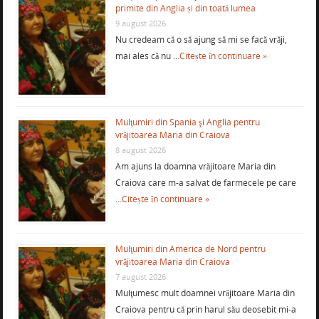
primite din Anglia și din toată lumea
9 august 2026
Nu credeam că o să ajung să mi se facă vrăji,
mai ales că nu …
Citește în continuare »
Mulţumiri din Spania şi Anglia pentru
vrăjitoarea Maria din Craiova
8 august 2026
Am ajuns la doamna vrăjitoare Maria din
Craiova care m-a salvat de farmecele pe care
…
Citește în continuare »
Mulţumiri din America de Nord pentru
vrăjitoarea Maria din Craiova
7 august 2026
Mulţumesc mult doamnei vrăjitoare Maria din
Craiova pentru că prin harul său deosebit mi-a