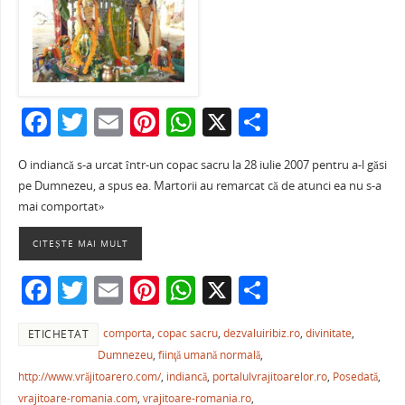
F
T
E
Pi
W
X
P
a
w
m
nt
h
ar
O indiancă s-a urcat într-un copac sacru la 28 iulie 2007 pentru a-l găsi
c
itt
ai
er
at
ta
pe Dumnezeu, a spus ea. Martorii au remarcat că de atunci ea nu s-a
e
er
l
e
s
je
mai comportat»
b
st
A
a
CITEȘTE MAI MULT
o
p
ză
F
T
E
Pi
W
X
P
o
p
a
w
m
nt
h
ar
k
comporta
,
copac sacru
,
dezvaluiribiz.ro
,
divinitate
,
ETICHETAT
c
itt
ai
er
at
ta
Dumnezeu
,
fiinţă umană normală
,
e
er
l
e
s
je
http://www.vrăjitoarero.com/
,
indiancă
,
portalulvrajitoarelor.ro
,
Posedată
,
vrajitoare-romania.com
,
vrajitoare-romania.ro
,