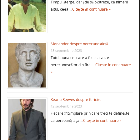
Timpul şterge, dar ştie să păstreze, ca nimeni
altul, ceea …
Citește în continuare »
Menander despre nerecunoştinţă
13 septembrie 2023
Totdeauna cel care a fost salvat e
nerecunoscător din fire. …
Citește în continuare
»
Keanu Reeves despre fericire
12 septembrie 2023
Fiecare întâmplare prin care treci te defineşte
ca persoană, aşa …
Citește în continuare »