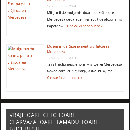
12 septembrie 2024
Mii şi mii de mulţumiri doamnei vrăjitoare
Mercedeza deoarece m-a lecuit de alcoolism şi
impotenţă, …
Citește în continuare »
Mulţumiri din Spania pentru vrăjitoarea
Mercedeza
10 septembrie 2024
Ţin să mulţumesc enorm vrăjitoarei Mercedeza
fără de care, cu siguranţă, astăzi nu aş mai …
Citește în continuare »
VRAJITOARE GHICITOARE
CLARVAZATOARE TAMADUITOARE
BUCURESTI