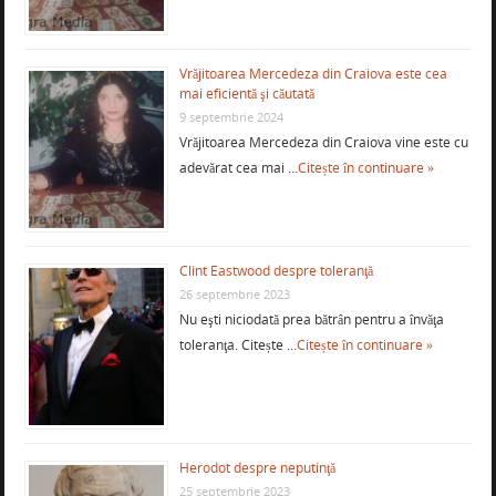
Vrăjitoarea Mercedeza din Craiova este cea
mai eficientă şi căutată
9 septembrie 2024
Vrăjitoarea Mercedeza din Craiova vine este cu
adevărat cea mai …
Citește în continuare »
Clint Eastwood despre toleranţă
26 septembrie 2023
Nu eşti niciodată prea bătrân pentru a învăţa
toleranţa. Citește …
Citește în continuare »
Herodot despre neputinţă
25 septembrie 2023