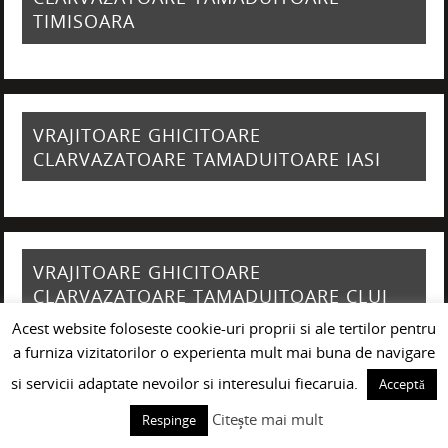
TIMISOARA
VRAJITOARE GHICITOARE
CLARVAZATOARE TAMADUITOARE IASI
VRAJITOARE GHICITOARE
CLARVAZATOARE TAMADUITOARE CLUJ
NAPOCA
Acest website foloseste cookie-uri proprii si ale tertilor pentru
a furniza vizitatorilor o experienta mult mai buna de navigare
si servicii adaptate nevoilor si interesului fiecaruia.
Acceptă
Citește mai mult
Respinge
VRAJITOARE GHICITOARE