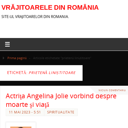
VRĂJITOARELE DIN ROMÂNIA
SITE-UL VRAJITOARELOR DIN ROMANIA.
Prima pagină
»
Articole etichetate "prietenă liniștitoare"
ETICHETĂ:
PRIETENĂ LINIȘTITOARE
NICIUN COMENTARIU
Actriţa Angelina Jolie vorbind despre
moarte şi viaţă
11 MAI 2023 - 5:51
SPIRITUALITATE