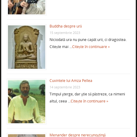
Buddha despre ură
15 septembrie 2023
Niciodată ura nu pune capăt urii, ci dragostea.
Citește mai …
Citește în continuare »
Cuvintele lui Amza Pellea
14 septembrie 2023
Timpul şterge, dar ştie să păstreze, ca nimeni
altul, ceea …
Citește în continuare »
Menander despre nerecunoştinţă