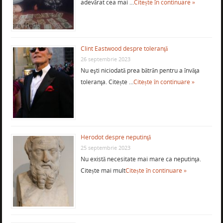
adevărat cea mai …
Citește în continuare »
Clint Eastwood despre toleranţă
26 septembrie 2023
Nu eşti niciodată prea bătrân pentru a învăţa
toleranţa. Citește …
Citește în continuare »
Herodot despre neputinţă
25 septembrie 2023
Nu există necesitate mai mare ca neputinţa.
Citește mai mult
Citește în continuare »