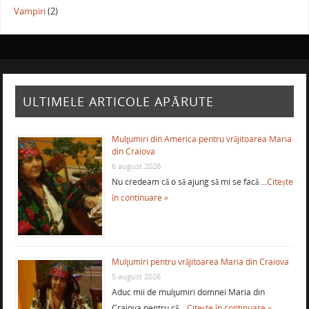
Vampiri
(2)
ULTIMELE ARTICOLE APĂRUTE
Mulţumiri din America pentru vrăjitoarea Maria
din Craiova
6 august 2026
Nu credeam că o să ajung să mi se facă …
Citește
în continuare »
Mulţumiri pentru vrăjitoarea Maria din Craiova
5 august 2026
Aduc mii de mulţumiri domnei Maria din
Craiova pentru că …
Citește în continuare »