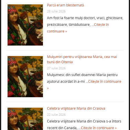
Parcă eram blestemată
28 iulie 2026
Am fost la foarte mulţi doctori, vraci, ghicitoare,
prezicătoare, tămăduitoare, …
Citește în
continuare »
Mulţumiri pentru vrăjitoarea Maria, cea mai
bună din Oltenia
27 iulie 2026
Mulţumesc din suflet doamnei Maria pentru
ajutorul acordat în a-mi …
Citește în continuare
»
Celebra vrăjitoare Maria din Craiova
22 iulie 2026
Celebra vrăjitoare Maria din Craiova s-a întors
recent din Canada, …
Citește în continuare »