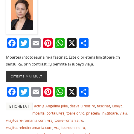
F
T
E
Pi
W
X
P
a
w
m
nt
h
ar
Moartea întotdeauna m-a fascinat. Este o prietenă liniștitoare, în
c
itt
ai
er
at
ta
sensul că, prin contrast, îţi permite să iubeşti viața.
e
er
l
e
s
je
CITEȘTE MAI MULT
b
st
A
a
o
p
ză
F
T
E
Pi
W
X
P
o
p
a
w
m
nt
h
ar
k
actriţa Angelina Jolie
,
dezvaluiribiz.ro
,
fascinat
,
iubeşti
,
ETICHETAT
c
itt
ai
er
at
ta
moarte
,
portalulvrajitoarelor.ro
,
prietenă liniștitoare
,
viaţă
,
e
er
l
e
s
je
vrajitoare-romania.com
,
vrajitoare-romania.ro
,
b
st
A
a
vrajitoareledinromania.com
,
vrajitoareonline.ro
,