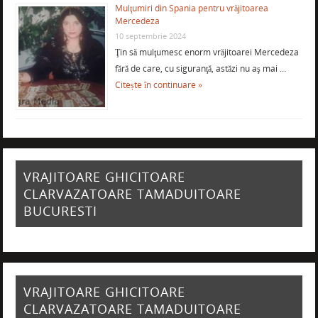
Mulţumiri din Spania pentru vrăjitoarea
Mercedeza
10 septembrie 2024
Ţin să mulţumesc enorm vrăjitoarei Mercedeza
fără de care, cu siguranţă, astăzi nu aş mai …
Citește în continuare »
VRAJITOARE GHICITOARE
CLARVAZATOARE TAMADUITOARE
BUCURESTI
VRAJITOARE GHICITOARE
CLARVAZATOARE TAMADUITOARE