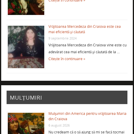
Citește în continuare »
Vrăjitoarea Mercedeza din Craiova este cea
mai eficientă şi căutată
9 septembrie 2024
Vrăjitoarea Mercedeza din Craiova vine este cu
adevărat cea mai eficientă şi căutată de la …
Citește în continuare »
MULȚUMIRI
Mulţumiri din America pentru vrăjitoarea Maria
din Craiova
6 august 2026
Nu credeam că o să ajung să mi se facă tocmai