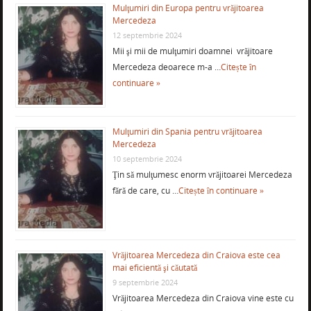
Mulţumiri din Europa pentru vrăjitoarea
Mercedeza
12 septembrie 2024
Mii şi mii de mulţumiri doamnei vrăjitoare
Mercedeza deoarece m-a …
Citește în
continuare »
Mulţumiri din Spania pentru vrăjitoarea
Mercedeza
10 septembrie 2024
Ţin să mulţumesc enorm vrăjitoarei Mercedeza
fără de care, cu …
Citește în continuare »
Vrăjitoarea Mercedeza din Craiova este cea
mai eficientă şi căutată
9 septembrie 2024
Vrăjitoarea Mercedeza din Craiova vine este cu