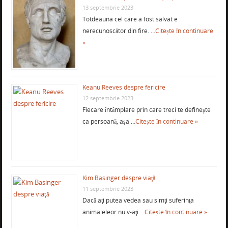
13 septembrie 2023
Totdeauna cel care a fost salvat e
nerecunoscător din fire. …
Citește în continuare
»
Keanu Reeves despre fericire
12 septembrie 2023
Fiecare întâmplare prin care treci te defineşte
ca persoană, aşa …
Citește în continuare »
Kim Basinger despre viaţă
11 septembrie 2023
Dacă aţi putea vedea sau simţi suferinţa
animaleleor nu v-aţi …
Citește în continuare »