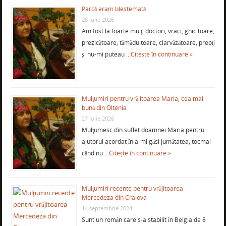
Parcă eram blestemată
28 iulie 2026
Am fost la foarte mulţi doctori, vraci, ghicitoare,
prezicătoare, tămăduitoare, clarvăzătoare, preoţi
şi nu-mi puteau …
Citește în continuare »
Mulţumiri pentru vrăjitoarea Maria, cea mai
bună din Oltenia
27 iulie 2026
Mulţumesc din suflet doamnei Maria pentru
ajutorul acordat în a-mi găsi jumătatea, tocmai
când nu …
Citește în continuare »
Mulţumiri recente pentru vrăjitoarea
Mercedeza din Craiova
14 septembrie 2024
Sunt un român care s-a stabilit în Belgia de 8