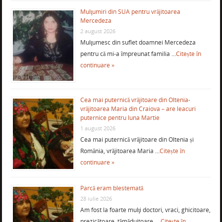
Mulţumiri din SUA pentru vrăjitoarea
Mercedeza
2 august 2026
Mulţumesc din suflet doamnei Mercedeza
pentru că mi-a împreunat familia …
Citește în
continuare »
Cea mai puternică vrăjitoare din Oltenia-
vrăjitoarea Maria din Craiova – are leacuri
puternice pentru luna Martie
1 august 2026
Cea mai puternică vrăjitoare din Oltenia și
România, vrăjitoarea Maria …
Citește în
continuare »
Parcă eram blestemată
28 iulie 2026
Am fost la foarte mulţi doctori, vraci, ghicitoare,
prezicătoare, tămăduitoare, …
Citește în