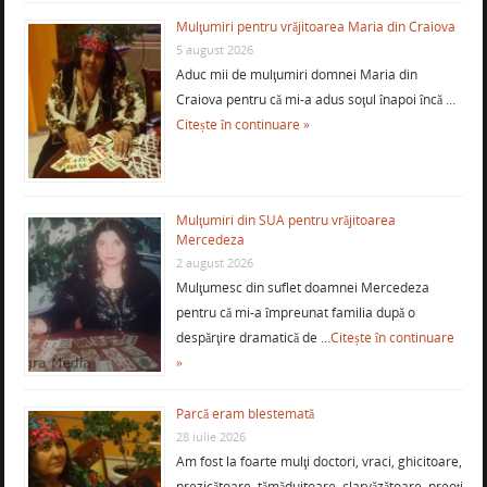
Mulţumiri pentru vrăjitoarea Maria din Craiova
5 august 2026
Aduc mii de mulţumiri domnei Maria din
Craiova pentru că mi-a adus soţul înapoi încă …
Citește în continuare »
Mulţumiri din SUA pentru vrăjitoarea
Mercedeza
2 august 2026
Mulţumesc din suflet doamnei Mercedeza
pentru că mi-a împreunat familia după o
despărţire dramatică de …
Citește în continuare
»
Parcă eram blestemată
28 iulie 2026
Am fost la foarte mulţi doctori, vraci, ghicitoare,
prezicătoare, tămăduitoare, clarvăzătoare, preoţi