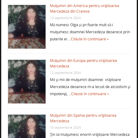
Mulţumiri din America pentru vrăjitoarea
Mercedeza din Craiova
13 septembrie 2024
Mă numesc Olga şi ţin foarte mult să-i
mulţumesc doamnei Mercedeza deoarece prin
puterile ei …
Citește în continuare »
Mulţumiri din Europa pentru vrăjitoarea
Mercedeza
12 septembrie 2024
Mii şi mii de mulţumiri doamnei vrăjitoare
Mercedeza deoarece m-a lecuit de alcoolism şi
impotenţă, …
Citește în continuare »
Mulţumiri din Spania pentru vrăjitoarea
Mercedeza
10 septembrie 2024
Ţin să mulţumesc enorm vrăjitoarei Mercedeza