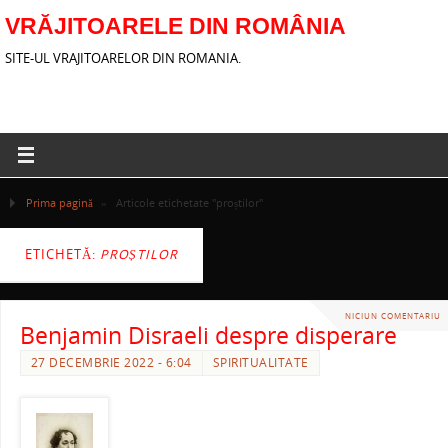
VRĂJITOARELE DIN ROMÂNIA
SITE-UL VRAJITOARELOR DIN ROMANIA.
Prima pagină
»
Articole etichetate "proștilor"
ETICHETĂ:
PROȘTILOR
NICIUN COMENTARIU
Benjamin Disraeli despre disperare
27 DECEMBRIE 2022 - 6:04
SPIRITUALITATE