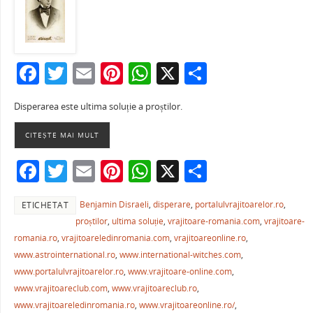
F
T
E
Pi
W
X
P
a
w
m
nt
h
ar
Disperarea este ultima soluție a proștilor.
c
itt
ai
er
at
ta
e
er
l
e
s
je
CITEȘTE MAI MULT
b
st
A
a
F
T
E
Pi
W
X
P
o
p
ză
a
w
m
nt
h
ar
o
p
Benjamin Disraeli
,
disperare
,
portalulvrajitoarelor.ro
,
ETICHETAT
c
itt
ai
er
at
ta
k
proștilor
,
ultima soluție
,
vrajitoare-romania.com
,
vrajitoare-
e
er
l
e
s
je
romania.ro
,
vrajitoareledinromania.com
,
vrajitoareonline.ro
,
b
st
A
a
www.astrointernational.ro
,
www.international-witches.com
,
www.portalulvrajitoarelor.ro
,
www.vrajitoare-online.com
,
o
p
ză
www.vrajitoareclub.com
,
www.vrajitoareclub.ro
,
o
p
www.vrajitoareledinromania.ro
,
www.vrajitoareonline.ro/
,