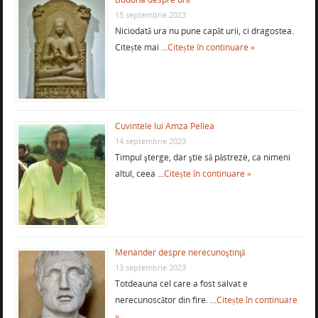
15 septembrie 2023
Niciodată ura nu pune capăt urii, ci dragostea.
Citește mai …
Citește în continuare »
Cuvintele lui Amza Pellea
14 septembrie 2023
Timpul şterge, dar ştie să păstreze, ca nimeni
altul, ceea …
Citește în continuare »
Menander despre nerecunoştinţă
13 septembrie 2023
Totdeauna cel care a fost salvat e
nerecunoscător din fire. …
Citește în continuare
»