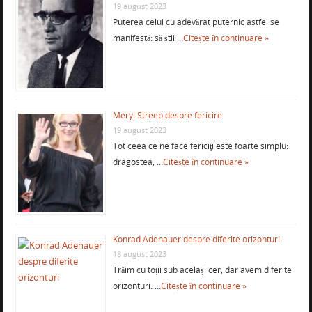
19 august 2023
Puterea celui cu adevărat puternic astfel se
manifestă: să știi …
Citește în continuare »
Meryl Streep despre fericire
19 august 2023
Tot ceea ce ne face fericiţi este foarte simplu:
dragostea, …
Citește în continuare »
Konrad Adenauer despre diferite orizonturi
18 august 2023
Trăim cu toții sub același cer, dar avem diferite
orizonturi. …
Citește în continuare »