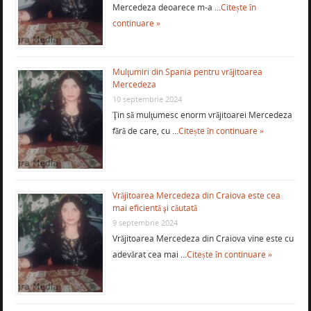
Mercedeza deoarece m-a …
Citește în
continuare »
Mulţumiri din Spania pentru vrăjitoarea
Mercedeza
10 septembrie 2024
Ţin să mulţumesc enorm vrăjitoarei Mercedeza
fără de care, cu …
Citește în continuare »
Vrăjitoarea Mercedeza din Craiova este cea
mai eficientă şi căutată
9 septembrie 2024
Vrăjitoarea Mercedeza din Craiova vine este cu
adevărat cea mai …
Citește în continuare »