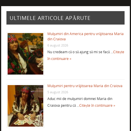
ULTIMELE ARTICOLE APĂRUTE
Mulţumiri din America pentru vrăjitoarea Maria
din Craiova
6 august 2026
Nu credeam că o să ajung să mi se facă …
Citește
în continuare »
Mulţumiri pentru vrăjitoarea Maria din Craiova
5 august 2026
Aduc mii de mulţumiri domnei Maria din
Craiova pentru că …
Citește în continuare »