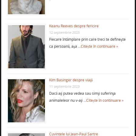
Keanu Reeves despre fericire
12 septembrie 2023
Fiecare întâmplare prin care treci te defineşte
ca persoană, aşa …
Citește în continuare »
Kim Basinger despre viaţă
11 septembrie 2023
Dacă aţi putea vedea sau simţi suferinţa
animaleleor nu v-aţi …
Citește în continuare »
Cuvintele lui Jean-Paul Sartre