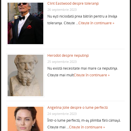
Clint Eastwood despre toleranţă
26 septembrie 2023
Nu eşti niciodată prea bătrân pentru a învăţa
toleranţa. Citește …
Citește în continuare »
Herodot despre neputinţă
25 septembrie 2023
Nu există necesitate mai mare ca neputinţa.
Citește mai mult
Citește în continuare »
Angelina Jolie despre o lume perfectă
24 septembrie 2023
Într-o lume perfectă, m-aş plimba fără cămaşă.
Citește mai …
Citește în continuare »