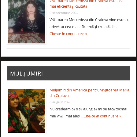
Vrăjitoarea Mercedeza din Craiova este cea
mai eficientă şi căutată
9 septembrie 2024
Vrăjitoarea Mercedeza din Craiova vine este cu
adevărat cea mai eficientă şi căutată de la …
Citește în continuare »
MULȚUMIRI
Mulţumiri din America pentru vrăjitoarea Maria
din Craiova
6 august 2026
Nu credeam că o să ajung să mi se facă tocmai
mie vrăji, mai ales …
Citește în continuare »