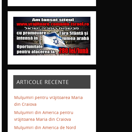
ARTICOLE RECENTE
Mulţumiri pentru vrăjitoarea Maria
din Craiova
Mulţumiri din America pentru
vrăjitoarea Maria din Craiova
Mulţumiri din America de Nord