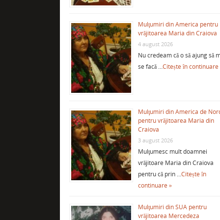
Mulţumiri din America pentru
vrăjitoarea Maria din Craiova
4 august 2026
Nu credeam că o să ajung să m
se facă …
Citește în continuare
Mulţumiri din America de Nor
pentru vrăjitoarea Maria din
Craiova
3 august 2026
Mulţumesc mult doamnei
vrăjitoare Maria din Craiova
pentru că prin …
Citește în
continuare »
Mulţumiri din SUA pentru
vrăjitoarea Mercedeza