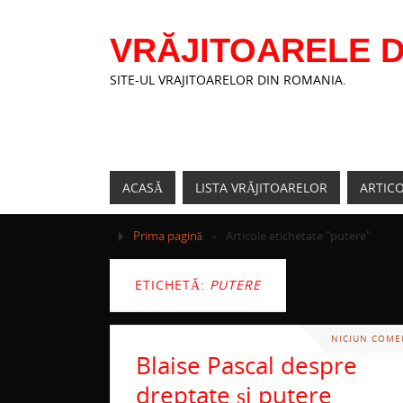
VRĂJITOARELE D
SITE-UL VRAJITOARELOR DIN ROMANIA.
ACASĂ
LISTA VRĂJITOARELOR
ARTIC
Prima pagină
»
Articole etichetate "putere"
ETICHETĂ:
PUTERE
NICIUN COME
Blaise Pascal despre
dreptate și putere