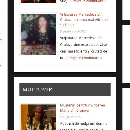
Sud, …
Citește în continuare »
Vrăjitoarea Mercedeza din
Craiova este cea mai eficientă
şi căutată
9 septembrie 2024
i
Vrăjitoarea Mercedeza din
 »
Craiova vine este cu adevărat
cea mai eficientă şi căutată de
la …
Citește în continuare »
d
MULȚUMIRI
Mulţumiri pentru vrăjitoarea
Maria din Craiova
5 august 2026
Aduc mii de mulţumiri domnei