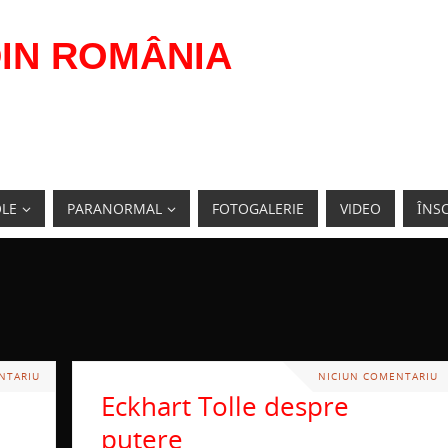
IN ROMÂNIA
OLE
PARANORMAL
FOTOGALERIE
VIDEO
ÎNSC
NTARIU
NICIUN COMENTARIU
Eckhart Tolle despre
putere