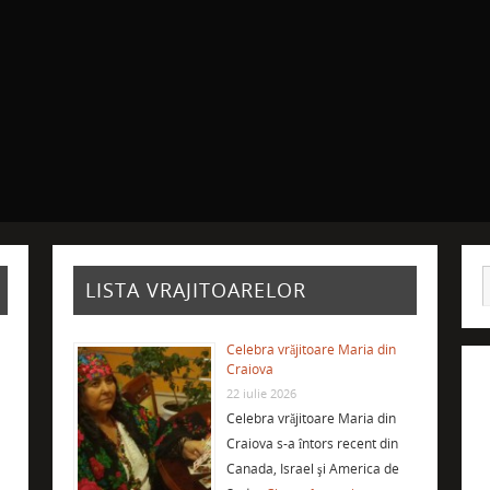
LISTA VRAJITOARELOR
Celebra vrăjitoare Maria din
Craiova
22 iulie 2026
Celebra vrăjitoare Maria din
Craiova s-a întors recent din
Canada, Israel şi America de