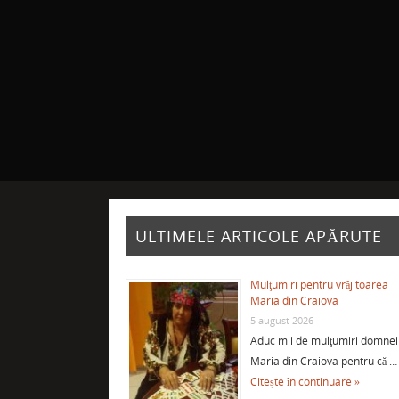
ULTIMELE ARTICOLE APĂRUTE
Mulţumiri pentru vrăjitoarea
Maria din Craiova
5 august 2026
Aduc mii de mulţumiri domnei
Maria din Craiova pentru că …
Citește în continuare »