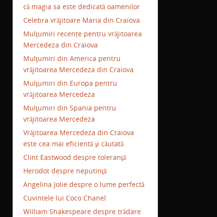
că magia sa este dedicată oamenilor
Celebra vrăjitoare Maria din Craiova
Mulţumiri recente pentru vrăjitoarea
Mercedeza din Craiova
Mulţumiri din America pentru
vrăjitoarea Mercedeza din Craiova
Mulţumiri din Europa pentru
vrăjitoarea Mercedeza
Mulţumiri din Spania pentru
vrăjitoarea Mercedeza
Vrăjitoarea Mercedeza din Craiova
este cea mai eficientă şi căutată
Clint Eastwood despre toleranţă
Herodot despre neputinţă
Angelina Jolie despre o lume perfectă
Cuvintele lui Coco Chanel
William Shakespeare despre trădare