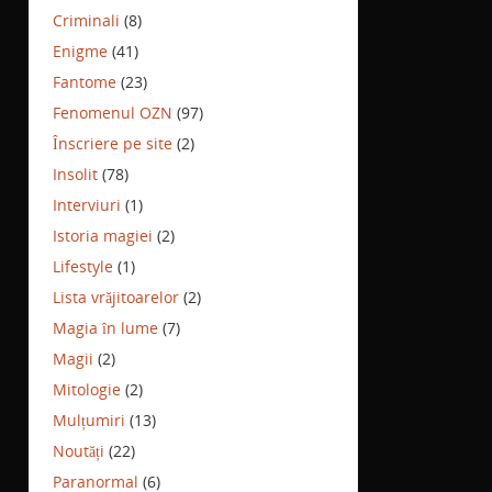
Criminali
(8)
Enigme
(41)
Fantome
(23)
Fenomenul OZN
(97)
Înscriere pe site
(2)
Insolit
(78)
Interviuri
(1)
Istoria magiei
(2)
Lifestyle
(1)
Lista vrăjitoarelor
(2)
Magia în lume
(7)
Magii
(2)
Mitologie
(2)
Mulțumiri
(13)
Noutăți
(22)
Paranormal
(6)