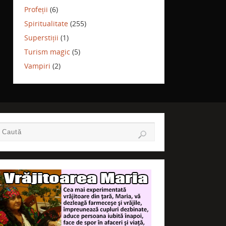
Profeții
(6)
Spiritualitate
(255)
Superstiții
(1)
Turism magic
(5)
Vampiri
(2)