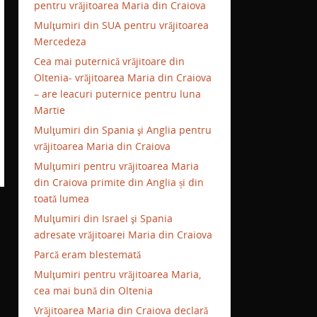
pentru vrăjitoarea Maria din Craiova
Mulţumiri din SUA pentru vrăjitoarea
Mercedeza
Cea mai puternică vrăjitoare din
Oltenia- vrăjitoarea Maria din Craiova
– are leacuri puternice pentru luna
Martie
Mulţumiri din Spania şi Anglia pentru
vrăjitoarea Maria din Craiova
Mulţumiri pentru vrăjitoarea Maria
din Craiova primite din Anglia și din
toată lumea
Mulţumiri din Israel şi Spania
adresate vrăjitoarei Maria din Craiova
Parcă eram blestemată
Mulţumiri pentru vrăjitoarea Maria,
cea mai bună din Oltenia
Vrăjitoarea Maria din Craiova declară