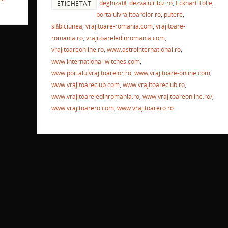
a
deghizată
,
dezvaluiribiz.ro
,
Eckhart Tolle
,
ETICHETAT
c
itt
ai
er
at
ta
portalulvrajitoarelor.ro
,
putere
,
e
e
er
l
e
s
je
slăbiciunea
,
vrajitoare-romania.com
,
vrajitoare-
b
st
A
a
romania.ro
,
vrajitoareledinromania.com
,
ă
vrajitoareonline.ro
,
www.astrointernational.ro
,
o
p
ză
www.international-witches.com
,
o
p
www.portalulvrajitoarelor.ro
,
www.vrajitoare-online.com
,
www.vrajitoareclub.com
,
www.vrajitoareclub.ro
,
k
www.vrajitoareledinromania.ro
,
www.vrajitoareonline.ro/
,
www.vrajitoarero.com
,
www.vrajitoarero.ro