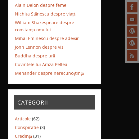
Alain Delon despre femei
Nichita Stănescu despre viaţă
William Shakespeare despre
constanţa omului
Mihai Eminescu despre adevăr
John Lennon despre vis
Buddha despre ură
Cuvintele lui Amza Pellea
Menander despre nerecunoştinţă
CATEGORII
Articole
(62)
Conspiratie
(3)
Credință
(31)