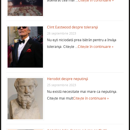
adevărat cea mai …
Citește în continuare »
Clint Eastwood despre toleranţă
26 septembrie 2023
Nu eşti niciodată prea bătrân pentru a învăţa
toleranţa. Citește …
Citește în continuare »
Herodot despre neputinţă
25 septembrie 2023
Nu există necesitate mai mare ca neputinţa.
Citește mai mult
Citește în continuare »