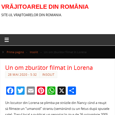
VRĂJITOARELE DIN ROMÂNIA
SITE-UL VRAJITOARELOR DIN ROMANIA.
Prima pagină
»
Insolit
»
Un om zburător filmat în Lorena
Un om zburător filmat în Lorena
28 MAI 2020 - 5:32
INSOLIT
F
T
E
Pi
W
X
P
a
w
m
nt
h
ar
Un locuitor din Lorena se plimba pe străzile din Nancy când a reuşit
c
itt
ai
er
at
ta
să filmeze un “umanoid” straniu (semănând cu un fetus după spusele
sale). Ziarul local a publicat un reportaj în ziua de 26 octombrie 2005.