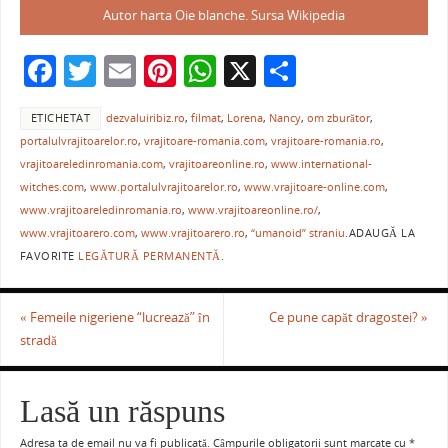
Autor harta Oie blanche. Sursa Wikipedia
F
T
E
Pi
W
X
P
a
w
m
nt
h
ar
ETICHETAT
dezvaluiribiz.ro
,
filmat
,
Lorena
,
Nancy
,
om zburător
,
c
itt
ai
er
at
ta
portalulvrajitoarelor.ro
,
vrajitoare-romania.com
,
vrajitoare-romania.ro
,
e
er
l
e
s
je
vrajitoareledinromania.com
,
vrajitoareonline.ro
,
www.international-
b
st
A
a
witches.com
,
www.portalulvrajitoarelor.ro
,
www.vrajitoare-online.com
,
www.vrajitoareledinromania.ro
,
www.vrajitoareonline.ro/
,
o
p
ză
www.vrajitoarero.com
,
www.vrajitoarero.ro
,
“umanoid” straniu
.
ADAUGĂ LA
o
p
FAVORITE
LEGĂTURĂ PERMANENTĂ
.
k
«
Femeile nigeriene “lucrează” în
Ce pune capăt dragostei?
»
stradă
Lasă un răspuns
Adresa ta de email nu va fi publicată.
Câmpurile obligatorii sunt marcate cu
*