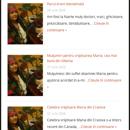
Parcă eram blestemată
28 iulie 2026
Am fost la foarte mulţi doctori, vraci, ghicitoare,
prezicătoare, tămăduitoare, …
Citește în
continuare »
Mulţumiri pentru vrăjitoarea Maria, cea mai
bună din Oltenia
27 iulie 2026
Mulţumesc din suflet doamnei Maria pentru
ajutorul acordat în a-mi …
Citește în continuare
»
Celebra vrăjitoare Maria din Craiova
22 iulie 2026
Celebra vrăjitoare Maria din Craiova s-a întors
recent din Canada, …
Citește în continuare »