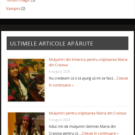
Turism magic
(5)
Vampiri
(2)
ULTIMELE ARTICOLE APĂRUTE
Mulţumiri din America pentru vrăjitoarea Maria
din Craiova
6 august 2026
Nu credeam că o să ajung să mi se facă …
Citește
în continuare »
Mulţumiri pentru vrăjitoarea Maria din Craiova
5 august 2026
Aduc mii de mulţumiri domnei Maria din
Craiova pentru că …
Citește în continuare »