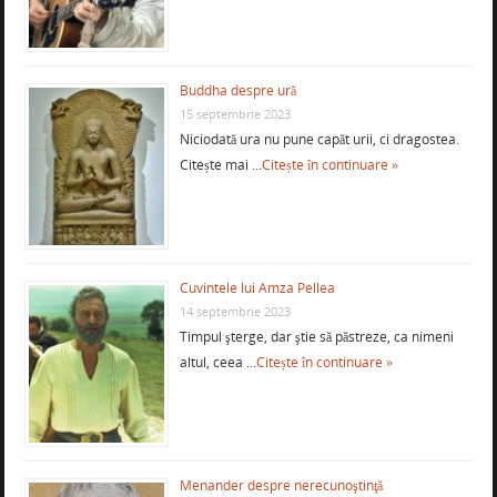
Buddha despre ură
15 septembrie 2023
Niciodată ura nu pune capăt urii, ci dragostea.
Citește mai …
Citește în continuare »
Cuvintele lui Amza Pellea
14 septembrie 2023
Timpul şterge, dar ştie să păstreze, ca nimeni
altul, ceea …
Citește în continuare »
Menander despre nerecunoştinţă