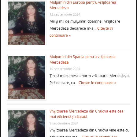
Mulţumiri din Europa pentru vrăjitoarea
Mercedeza
12 septembrie 2024
Mii şi mii de mulţumiri doamnei vrăjitoare
Mercedeza deoarece m-a …
Citește în
continuare »
Mulţumiri din Spania pentru vrăjitoarea
Mercedeza
10 septembrie 2024
Ţin să mulţumesc enorm vrăjitoarei Mercedeza
fără de care, cu …
Citește în continuare »
Vrăjitoarea Mercedeza din Craiova este cea
mai eficientă şi căutată
9 septembrie 2024
Vrăjitoarea Mercedeza din Craiova vine este cu