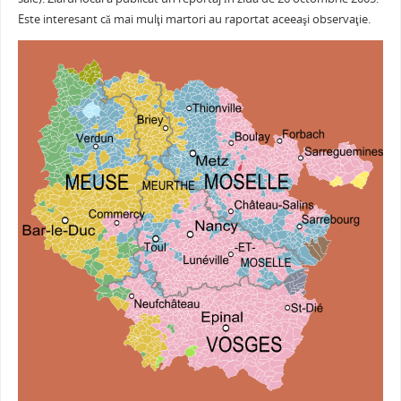
e
er
l
e
s
je
b
st
A
a
Este interesant că mai mulţi martori au raportat aceeaşi observaţie.
o
p
ză
o
p
k