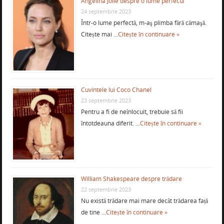
Angelina Jolie despre o lume perfectă
24 septembrie 2023
Într-o lume perfectă, m-aş plimba fără cămaşă.
Citește mai …
Citește în continuare »
Cuvintele lui Coco Chanel
23 septembrie 2023
Pentru a fi de neînlocuit, trebuie să fii
întotdeauna diferit. …
Citește în continuare »
William Shakespeare despre trădare
22 septembrie 2023
Nu există trădare mai mare decât trădarea față
de tine …
Citește în continuare »