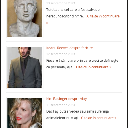
13 septembrie 2023
Totdeauna cel care a fost salvat e
nerecunoscător din fire. …
Citește în continuare
»
Keanu Reeves despre fericire
12 septembrie 2023
Fiecare întâmplare prin care treci te defineşte
ca persoană, aşa …
Citește în continuare »
Kim Basinger despre viaţă
11 septembrie 2023
Dacă aţi putea vedea sau simţi suferinţa
animaleleor nu v-aţi …
Citește în continuare »