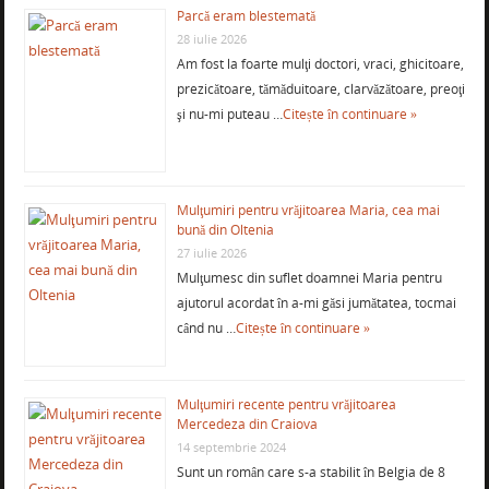
Parcă eram blestemată
28 iulie 2026
Am fost la foarte mulţi doctori, vraci, ghicitoare,
prezicătoare, tămăduitoare, clarvăzătoare, preoţi
şi nu-mi puteau …
Citește în continuare »
Mulţumiri pentru vrăjitoarea Maria, cea mai
bună din Oltenia
27 iulie 2026
Mulţumesc din suflet doamnei Maria pentru
ajutorul acordat în a-mi găsi jumătatea, tocmai
când nu …
Citește în continuare »
Mulţumiri recente pentru vrăjitoarea
Mercedeza din Craiova
14 septembrie 2024
Sunt un român care s-a stabilit în Belgia de 8