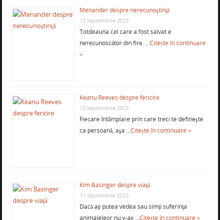
Menander despre nerecunoştinţă
13 septembrie 2023
Totdeauna cel care a fost salvat e
nerecunoscător din fire. …
Citește în continuare
»
Keanu Reeves despre fericire
12 septembrie 2023
Fiecare întâmplare prin care treci te defineşte
ca persoană, aşa …
Citește în continuare »
Kim Basinger despre viaţă
11 septembrie 2023
Dacă aţi putea vedea sau simţi suferinţa
animaleleor nu v-aţi …
Citește în continuare »