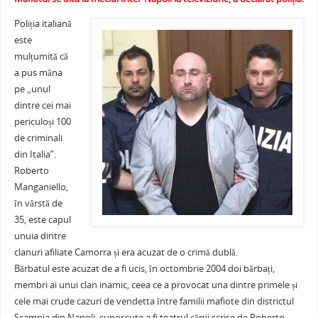
e
er
l
e
s
je
b
st
A
a
Poliția italiană
o
p
ză
este
mulțumită că
o
p
a pus mâna
k
pe „unul
dintre cei mai
periculoși 100
de criminali
din Italia”.
Roberto
Manganiello,
în vârstă de
35, este capul
unuia dintre
clanuri afiliate Camorra și era acuzat de o crimă dublă.
Bărbatul este acuzat de a fi ucis, în octombrie 2004 doi bărbați,
membri ai unui clan inamic, ceea ce a provocat una dintre primele și
cele mai crude cazuri de vendetta între familii mafiote din districtul
Scampia din Napoli, cunoscute a fi teatrul cărții scrise de Roberto