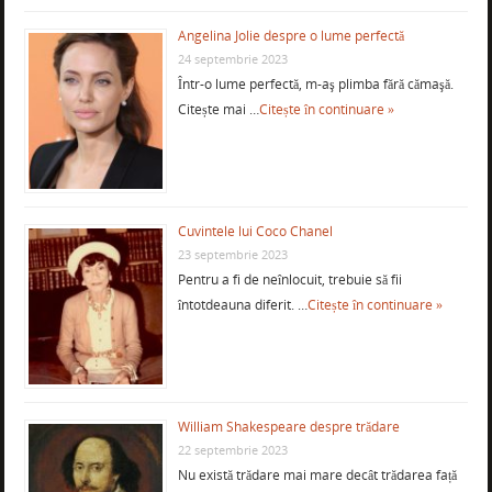
Angelina Jolie despre o lume perfectă
24 septembrie 2023
Într-o lume perfectă, m-aş plimba fără cămaşă.
Citește mai …
Citește în continuare »
Cuvintele lui Coco Chanel
23 septembrie 2023
Pentru a fi de neînlocuit, trebuie să fii
întotdeauna diferit. …
Citește în continuare »
William Shakespeare despre trădare
22 septembrie 2023
Nu există trădare mai mare decât trădarea față