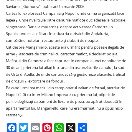
Saviano, „Gomorra”, publicată în martie 2006.
Cartea lui explorează Campania şi Napoli unde crima organizată face
legea şi unde rivalităţile între clanurile mafiote duc adesea la războaie
sângeroase. Dar el a mai scris ţi despre activitatea Camorrei în
Spania, unde s-a infiltart în industria turistică din Andaluzia,
cumpărând hoteluri, restaurante şi cluburi de noapte.
Cât despre Manganiello, acesta era urmărit pentru posesie ilegală de
arme și asociere de criminali cu caracter mafiot, a declarat poliția.
Mafiotul din Camorra a fost capturat în compania unei napolitane de
30 de ani, prietena lui aflaţi într-una din ascunzătorile clanului, la sud
de Orta di Atella, de unde continuat să-şi gestioneze afacerile, traficul
de droguri și extorcare de fonduri.
Pe când urmărea meciul din campionatul italian de fotbal, pierdut de
Napoli (2-0) cu Inter Milano împreună cu prietena lui, ofițerii de
poliție deghizaţi ca oameni de livrare de pizza, au apărut deodată în
apartamentul lui. Manganiello, care nu era înarmat, nu a opus nicio
rezistenţă.
F
T
E
Pi
W
X
P