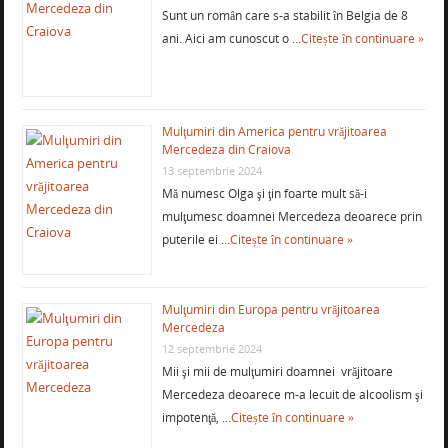
Sunt un român care s-a stabilit în Belgia de 8
ani. Aici am cunoscut o …
Citește în continuare »
Mulţumiri din America pentru vrăjitoarea
Mercedeza din Craiova
13 septembrie 2024
Mă numesc Olga şi ţin foarte mult să-i
mulţumesc doamnei Mercedeza deoarece prin
puterile ei …
Citește în continuare »
Mulţumiri din Europa pentru vrăjitoarea
Mercedeza
12 septembrie 2024
Mii şi mii de mulţumiri doamnei vrăjitoare
Mercedeza deoarece m-a lecuit de alcoolism şi
impotenţă, …
Citește în continuare »