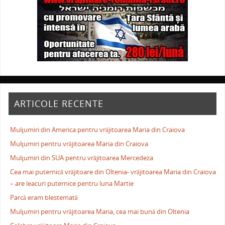
ARTICOLE RECENTE
Mulţumiri din America pentru vrăjitoarea Maria din Craiova
Mulţumiri pentru vrăjitoarea Maria din Craiova
Mulţumiri din SUA pentru vrăjitoarea Mercedeza
Cea mai puternică vrăjitoare din Oltenia- vrăjitoarea Maria din Craiova
– are leacuri puternice pentru luna Martie
Parcă eram blestemată
Mulţumiri pentru vrăjitoarea Maria, cea mai bună din Oltenia