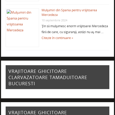
Mulţumiri din Spania pentru vrăjitoarea
Mercedeza
10 septembrie 2024
Ţin să mulţumesc enorm vrăjitoarei Mercedeza
fără de care, cu siguranţă, astăzi nu aş mai …
Citește în continuare »
VRAJITOARE GHICITOARE
CLARVAZATOARE TAMADUITOARE
BUCURESTI
VRAJITOARE GHICITOARE