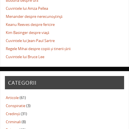
Buddha despre ură
Cuvintele lui Amza Pellea
Menander despre nerecunoştinţă
Keanu Reeves despre fericire
Kim Basinger despre viaţă
Cuvintele lui Jean-Paul Sartre
Regele Mihai despre copiii și tinerii țării
Cuvintele lui Bruce Lee
CATEGORII
Articole
(61)
Conspiratie
(3)
Credință
(31)
Criminali
(8)