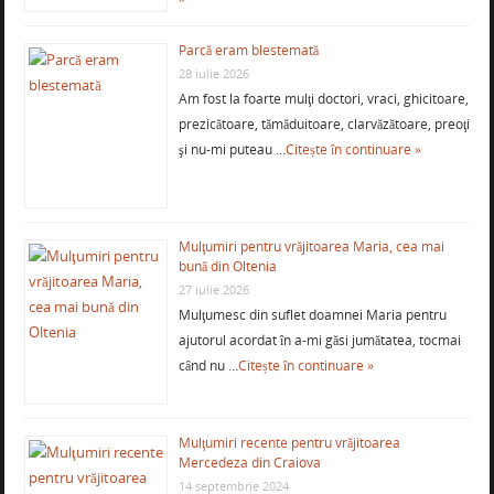
Parcă eram blestemată
28 iulie 2026
Am fost la foarte mulţi doctori, vraci, ghicitoare,
prezicătoare, tămăduitoare, clarvăzătoare, preoţi
şi nu-mi puteau …
Citește în continuare »
Mulţumiri pentru vrăjitoarea Maria, cea mai
bună din Oltenia
27 iulie 2026
Mulţumesc din suflet doamnei Maria pentru
ajutorul acordat în a-mi găsi jumătatea, tocmai
când nu …
Citește în continuare »
Mulţumiri recente pentru vrăjitoarea
Mercedeza din Craiova
14 septembrie 2024