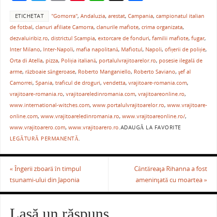
a
w
m
nt
h
ar
ETICHETAT
"Gomorra"
,
Andaluzia
,
arestat
,
Campania
,
campionatul italian
c
itt
ai
er
at
ta
de fotbal
,
clanuri afiliate Camorra
,
clanurile mafiote
,
crima organizata
,
e
er
l
e
s
je
dezvaluiribiz.ro
,
districtul Scampia
,
extorcare de fonduri
,
familii mafiote
,
fugar
,
b
st
A
a
Inter Milano
,
Inter-Napoli
,
mafia napolitană
,
Mafiotul
,
Napoli
,
ofițerii de poliție
,
Orta di Atella
,
pizza
,
Poliția italiană
,
portalulvrajitoarelor.ro
,
posesie ilegală de
o
p
ză
arme
,
războaie sângeroase
,
Roberto Manganiello
,
Roberto Saviano
,
şef al
o
p
Camorrei
,
Spania
,
traficul de droguri
,
vendetta
,
vrajitoare-romania.com
,
vrajitoare-romania.ro
,
vrajitoareledinromania.com
,
vrajitoareonline.ro
,
k
www.international-witches.com
,
www.portalulvrajitoarelor.ro
,
www.vrajitoare-
online.com
,
www.vrajitoareledinromania.ro
,
www.vrajitoareonline.ro/
,
www.vrajitoarero.com
,
www.vrajitoarero.ro
.
ADAUGĂ LA FAVORITE
LEGĂTURĂ PERMANENTĂ
.
«
Îngerii zboară în timpul
Cântăreaţa Rihanna a fost
tsunami-ului din Japonia
ameninţată cu moartea
»
Lasă un răspuns