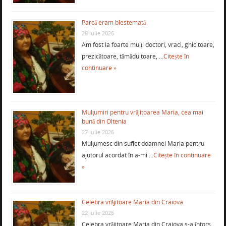
Parcă eram blestemată
28 iulie 2026
Am fost la foarte mulţi doctori, vraci, ghicitoare,
prezicătoare, tămăduitoare, …
Citește în
continuare »
Mulţumiri pentru vrăjitoarea Maria, cea mai
bună din Oltenia
27 iulie 2026
Mulţumesc din suflet doamnei Maria pentru
ajutorul acordat în a-mi …
Citește în continuare
»
Celebra vrăjitoare Maria din Craiova
22 iulie 2026
Celebra vrăjitoare Maria din Craiova s-a întors