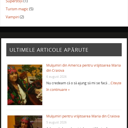
Superstiții
(1)
Turism magic
(5)
Vampiri
(2)
ULTIMELE ARTICOLE APĂRUTE
Mulţumiri din America pentru vrăjitoarea Maria
din Craiova
6 august 2026
Nu credeam că o să ajung să mi se facă …
Citește
în continuare »
Mulţumiri pentru vrăjitoarea Maria din Craiova
5 august 2026