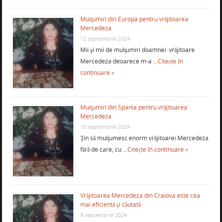
Mulţumiri din Europa pentru vrăjitoarea
Mercedeza
12 septembrie 2024
Mii şi mii de mulţumiri doamnei vrăjitoare
Mercedeza deoarece m-a …
Citește în
continuare »
Mulţumiri din Spania pentru vrăjitoarea
Mercedeza
10 septembrie 2024
Ţin să mulţumesc enorm vrăjitoarei Mercedeza
fără de care, cu …
Citește în continuare »
Vrăjitoarea Mercedeza din Craiova este cea
mai eficientă şi căutată
9 septembrie 2024