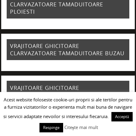
CLARVAZATOARE TAMADUITOARE
PLOIESTI
VRAJITOARE GHICITOARE
CLARVAZATOARE TAMADUITOARE BUZAU
VRAJITOARE GHICITOARE
CLARVAZATOARE TAMADUITOARE GALATI
Acest website foloseste cookie-uri proprii si ale tertilor pentru
a furniza vizitatorilor o experienta mult mai buna de navigare
si servicii adaptate nevoilor si interesului fiecaruia.
Acceptă
Citește mai mult
Respinge
VRAJITOARE GHICITOARE