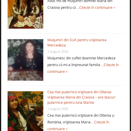
Aduc mii de mulţumiri domnei Maria din
Craiova pentru că …
Citește în continuare »
Mulţumiri din SUA pentru vrăjitoarea
Mercedeza
2 august 2026
Mulţumesc din suflet doamnei Mercedeza
pentru că mi-a împreunat familia …
Citește în
continuare »
Cea mai puternică vrăjitoare din Oltenia-
vrăjitoarea Maria din Craiova – are leacuri
puternice pentru luna Martie
1 august 2026
Cea mai puternică vrăjitoare din Oltenia și
România, vrăjitoarea Maria …
Citește în
continuare »