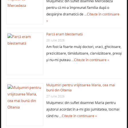
Mulţumesc din suflet doamnei Mercedeza
pentru că mi-a împreunat familia după o
despărţire dramatică de …
Citește în continuare
»
Parcă eram blestemată
28 iulie 2026
Am fost la foarte mulţi doctori, vraci, ghicitoare,
prezicătoare, tămăduitoare, clarvăzătoare, preoţi
şi nu-mi puteau …
Citește în continuare »
Mulţumiri pentru vrăjitoarea Maria, cea mai
bună din Oltenia
27 iulie 2026
Mulţumesc din suflet doamnei Maria pentru
ajutorul acordat în a-mi găsi jumătatea, tocmai
când nu …
Citește în continuare »