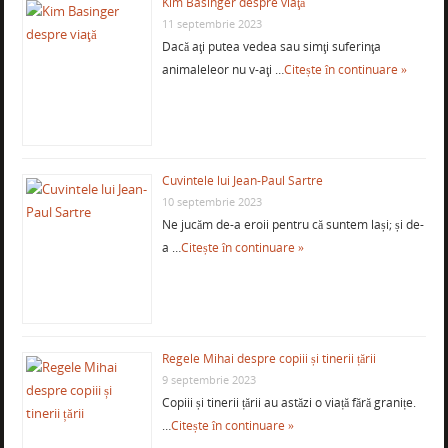
Kim Basinger despre viaţă
11 septembrie 2023
Dacă aţi putea vedea sau simţi suferinţa
animaleleor nu v-aţi …
Citește în continuare »
Cuvintele lui Jean-Paul Sartre
10 septembrie 2023
Ne jucăm de-a eroii pentru că suntem lași; și de-
a …
Citește în continuare »
Regele Mihai despre copiii și tinerii țării
9 septembrie 2023
Copiii și tinerii țării au astăzi o viață fără granițe.
…
Citește în continuare »