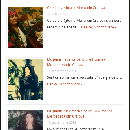
Celebra vrăjitoare Maria din Craiova
22 iulie 2026
Celebra vrăjitoare Maria din Craiova s-a întors
recent din Canada, …
Citește în continuare »
Mulţumiri recente pentru vrăjitoarea
Mercedeza din Craiova
14 septembrie 2024
Sunt un român care s-a stabilit în Belgia de 8 …
Citește în continuare »
Mulţumiri din America pentru vrăjitoarea
Mercedeza din Craiova
13 septembrie 2024
Mă numesc Olga şi ţin foarte mult să-i