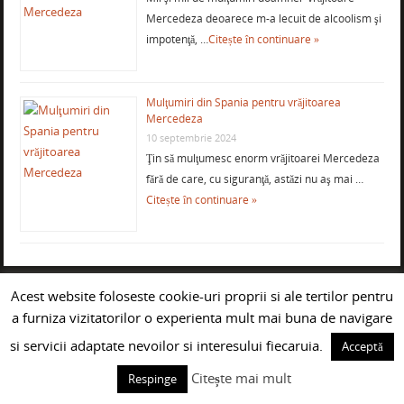
Mercedeza deoarece m-a lecuit de alcoolism şi
impotenţă, …
Citește în continuare »
Mulţumiri din Spania pentru vrăjitoarea
Mercedeza
10 septembrie 2024
Ţin să mulţumesc enorm vrăjitoarei Mercedeza
fără de care, cu siguranţă, astăzi nu aş mai …
Citește în continuare »
Acest website foloseste cookie-uri proprii si ale tertilor pentru
VRAJITOARE GHICITOARE
a furniza vizitatorilor o experienta mult mai buna de navigare
CLARVAZATOARE TAMADUITOARE
si servicii adaptate nevoilor si interesului fiecaruia.
Acceptă
BUCURESTI
Citește mai mult
Respinge