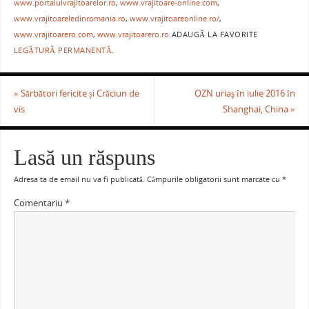
o
p
ză
www.portalulvrajitoarelor.ro
,
www.vrajitoare-online.com
,
o
p
www.vrajitoareledinromania.ro
,
www.vrajitoareonline.ro/
,
www.vrajitoarero.com
,
www.vrajitoarero.ro
.
ADAUGĂ LA FAVORITE
k
LEGĂTURĂ PERMANENTĂ
.
«
Sărbători fericite și Crăciun de
OZN uriaş în iulie 2016 în
vis
Shanghai, China
»
Lasă un răspuns
Adresa ta de email nu va fi publicată.
Câmpurile obligatorii sunt marcate cu
*
Comentariu
*