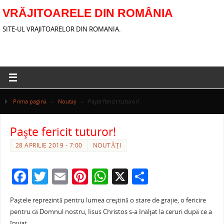
VRĂJITOARELE DIN ROMÂNIA
SITE-UL VRAJITOARELOR DIN ROMANIA.
Prima pagină
»
Noutăți
»
Paşte fericit tuturor!
Paşte fericit tuturor!
28 APRILIE 2019 - 7:00
NOUTĂȚI
F
T
E
Pi
W
X
P
a
w
m
nt
h
ar
Paştele reprezintă pentru lumea creştină o stare de grație, o fericire
c
itt
ai
er
at
ta
pentru că Domnul nostru, Iisus Christos s-a înălţat la ceruri după ce a
înviat.