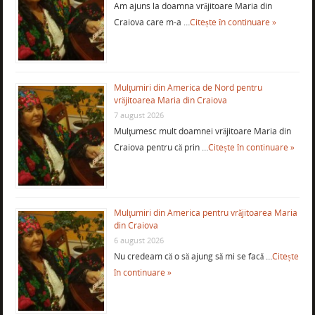
Am ajuns la doamna vrăjitoare Maria din
Craiova care m-a …
Citește în continuare »
Mulţumiri din America de Nord pentru
vrăjitoarea Maria din Craiova
7 august 2026
Mulţumesc mult doamnei vrăjitoare Maria din
Craiova pentru că prin …
Citește în continuare »
Mulţumiri din America pentru vrăjitoarea Maria
din Craiova
6 august 2026
Nu credeam că o să ajung să mi se facă …
Citește
în continuare »