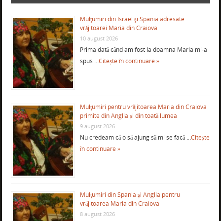
Mulţumiri din Israel şi Spania adresate
vrăjitoarei Maria din Craiova
10 august 2026
Prima dată când am fost la doamna Maria mi-a
spus …
Citește în continuare »
Mulţumiri pentru vrăjitoarea Maria din Craiova
primite din Anglia și din toată lumea
9 august 2026
Nu credeam că o să ajung să mi se facă …
Citește
în continuare »
Mulţumiri din Spania şi Anglia pentru
vrăjitoarea Maria din Craiova
8 august 2026