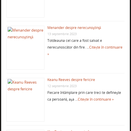
Menander despre nerecunoştinţă
13 septembrie 2023
Totdeauna cel care a fost salvat e
nerecunoscător din fire. …
Citește în continuare
»
Keanu Reeves despre fericire
12 septembrie 2023
Fiecare întâmplare prin care treci te defineşte
ca persoană, aşa …
Citește în continuare »