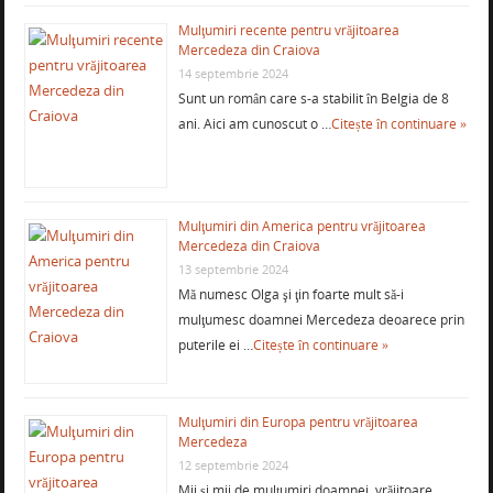
Mulţumiri recente pentru vrăjitoarea
Mercedeza din Craiova
14 septembrie 2024
Sunt un român care s-a stabilit în Belgia de 8
ani. Aici am cunoscut o …
Citește în continuare »
Mulţumiri din America pentru vrăjitoarea
Mercedeza din Craiova
13 septembrie 2024
Mă numesc Olga şi ţin foarte mult să-i
mulţumesc doamnei Mercedeza deoarece prin
puterile ei …
Citește în continuare »
Mulţumiri din Europa pentru vrăjitoarea
Mercedeza
12 septembrie 2024
Mii şi mii de mulţumiri doamnei vrăjitoare