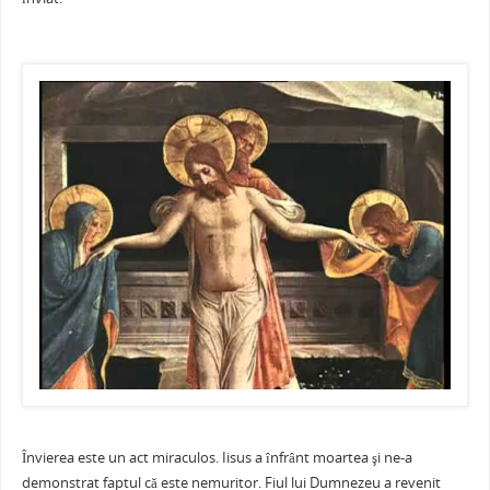
e
er
l
e
s
je
b
st
A
a
o
p
ză
o
p
k
Învierea este un act miraculos. Iisus a înfrânt moartea şi ne-a
demonstrat faptul că este nemuritor. Fiul lui Dumnezeu a revenit