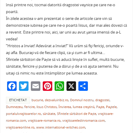
însă printre noi, tocmai datorită dragostei veşnice pe care ne-o
poartă.
În zilele acestea v-am prezentat o serie de articole care vin să
demonstreze iubirea pe care ne-o poartă Iiisus, dar mai ales dovezi că
a revenit. Este printre noi, aici, iar unii au avut şansa imensă de a-L
vedea!
”Hristos a înviat! Adevărat a înviat!” Vă urăm să fiţi fericiţi, oriunde v-
aţi afla. Bucuraţi-vă de fiecare clipă, ca şi cum ar fi ultima…
Sfintele sărbători de Paște să vă aducă liniște în suflet, multă bucurie,
sănătate, fericire și puterea de a dărui și de a vă ajuta semenii. Nu
uitaţi că nimic nu este întâmplător pe lumea aceasta.
F
T
E
Pi
W
X
P
a
w
m
nt
h
ar
ETICHETAT
bucurie
,
dezvaluiribiz.ro
,
Domnul nostru
,
dragostei
,
c
itt
ai
er
at
ta
Dumnezeu
,
fericire
,
Iisus Christos
,
Învierea
,
lumea creştină
,
Paşte
,
Paştele
,
e
er
l
e
s
je
portalulvrajitoarelor.ro
,
sănătate
,
Sfintele sărbători de Paște
,
vrajitoare-
b
st
A
a
romania.com
,
vrajitoare-romania.ro
,
vrajitoareledinromania.com
,
vrajitoareonline.ro
,
www.international-witches.com
,