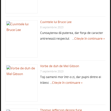
Cuvintele lui Bruce Lee
8 septembrie 2023
Cunoaşterea dă puterea, dar forţa de caracter
antrenează respectul. …
Citește în continuare »
Vorbe de duh de Mel Gibson
7 septembrie 2023
Toţi oamenii mor într-o zi, dar puţini dintre ei
trăiesc …
Citește în continuare »
Thomas Jefferson despre furie