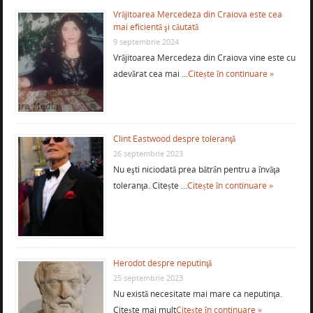
Vrăjitoarea Mercedeza din Craiova este cea
mai eficientă şi căutată
9 septembrie 2024
Vrăjitoarea Mercedeza din Craiova vine este cu
adevărat cea mai …
Citește în continuare »
Clint Eastwood despre toleranţă
26 septembrie 2023
Nu eşti niciodată prea bătrân pentru a învăţa
toleranţa. Citește …
Citește în continuare »
Herodot despre neputinţă
25 septembrie 2023
Nu există necesitate mai mare ca neputinţa.
Citește mai mult
Citește în continuare »