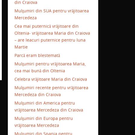
din Craiova
Mulţumiri din SUA pentru vrăjitoarea
Mercedeza
Cea mai puternică vrăjitoare din
Oltenia- vrăjitoarea Maria din Craiova
– are leacuri puternice pentru luna
Martie
Parcă eram blestemată
Mulţumiri pentru vrăjitoarea Maria,
cea mai bună din Oltenia
Celebra vrăjitoare Maria din Craiova
Mulţumiri recente pentru vrăjitoarea
Mercedeza din Craiova
Mulţumiri din America pentru
vrăjitoarea Mercedeza din Craiova
Mulţumiri din Europa pentru
vrăjitoarea Mercedeza
Mulţumiri din Spania pentru