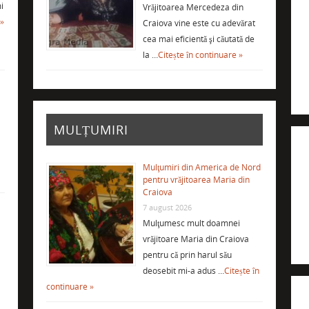
i
Vrăjitoarea Mercedeza din
 »
Craiova vine este cu adevărat
cea mai eficientă şi căutată de
la …
Citește în continuare »
MULȚUMIRI
Mulţumiri din America de Nord
pentru vrăjitoarea Maria din
Craiova
7 august 2026
Mulţumesc mult doamnei
vrăjitoare Maria din Craiova
i
pentru că prin harul său
deosebit mi-a adus …
Citește în
continuare »