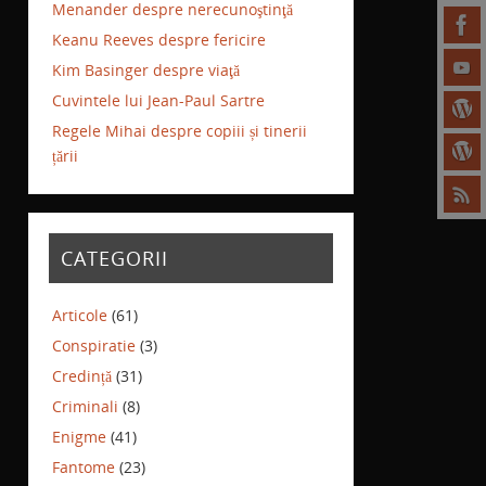
Menander despre nerecunoştinţă
Keanu Reeves despre fericire
Kim Basinger despre viaţă
Cuvintele lui Jean-Paul Sartre
Regele Mihai despre copiii și tinerii
țării
CATEGORII
Articole
(61)
Conspiratie
(3)
Credință
(31)
Criminali
(8)
Enigme
(41)
Fantome
(23)