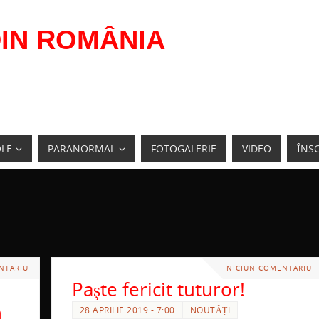
IN ROMÂNIA
OLE
PARANORMAL
FOTOGALERIE
VIDEO
ÎNSC
NTARIU
NICIUN COMENTARIU
Paşte fericit tuturor!
n
28 APRILIE 2019 - 7:00
NOUTĂȚI