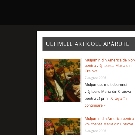
ULTIMELE ARTICOLE APĂRUTE
Mulţumiri din America de Nor
pentru vrăjitoarea Maria din
Craiova
7 august 2026
Mulţumesc mult doamnei
vrăjitoare Maria din Craiova
pentru că prin …
Citește în
continuare »
Mulţumiri din America pentru
vrăjitoarea Maria din Craiova
6 august 2026