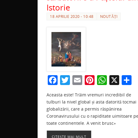
Istorie
18 APRILIE 2020 - 10:48
NOUTĂȚI
F
T
E
Pi
W
X
P
a
w
m
nt
h
a
Aceasta este! Trăim vremuri incredibil de
c
itt
ai
er
at
t
tulburi la nivel global și asta datorită tocmai
e
er
l
e
s
j
globalizării, care a permis răspânirea
b
st
A
a
Coronavirusului cu o rapiditate uimitoare p
toate continentele. A venit brusc»
o
p
z
CITEȘTE MAI MULT