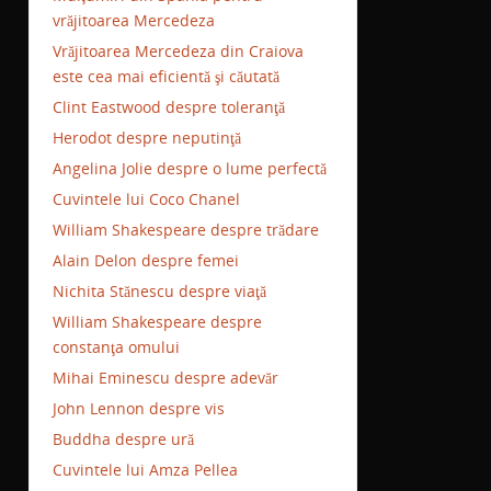
vrăjitoarea Mercedeza
Vrăjitoarea Mercedeza din Craiova
este cea mai eficientă şi căutată
Clint Eastwood despre toleranţă
Herodot despre neputinţă
Angelina Jolie despre o lume perfectă
Cuvintele lui Coco Chanel
William Shakespeare despre trădare
Alain Delon despre femei
Nichita Stănescu despre viaţă
William Shakespeare despre
constanţa omului
Mihai Eminescu despre adevăr
John Lennon despre vis
Buddha despre ură
Cuvintele lui Amza Pellea