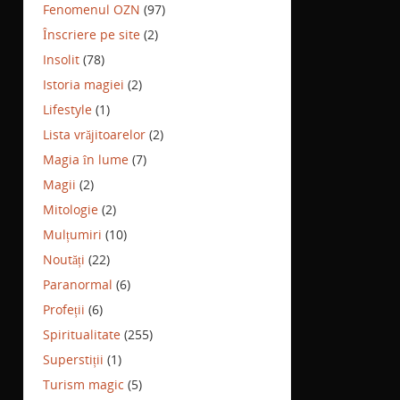
Fenomenul OZN
(97)
Înscriere pe site
(2)
Insolit
(78)
Istoria magiei
(2)
Lifestyle
(1)
Lista vrăjitoarelor
(2)
Magia în lume
(7)
Magii
(2)
Mitologie
(2)
Mulțumiri
(10)
Noutăți
(22)
Paranormal
(6)
Profeții
(6)
Spiritualitate
(255)
Superstiții
(1)
Turism magic
(5)