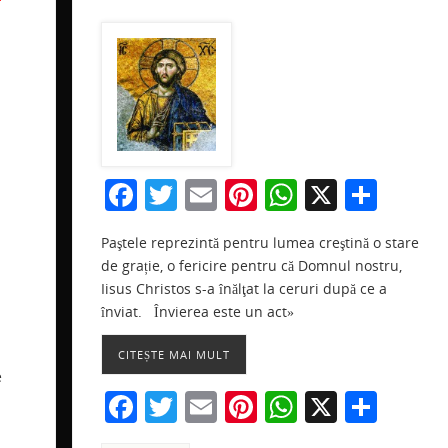
F
T
E
Pi
W
X
P
a
w
m
nt
h
ar
Paştele reprezintă pentru lumea creştină o stare
c
itt
ai
er
at
ta
de grație, o fericire pentru că Domnul nostru,
e
er
l
e
s
je
r
Iisus Christos s-a înălţat la ceruri după ce a
b
st
A
a
înviat. Învierea este un act»
a
o
p
ză
e
CITEȘTE MAI MULT
o
p
e
F
T
E
Pi
W
X
P
k
ă
a
w
m
nt
h
ar