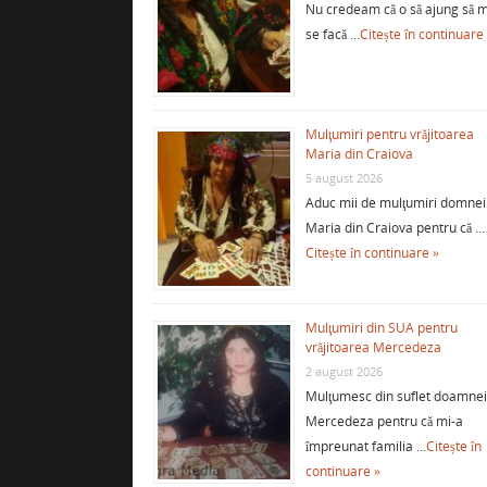
Nu credeam că o să ajung să m
se facă …
Citește în continuare
Mulţumiri pentru vrăjitoarea
Maria din Craiova
5 august 2026
Aduc mii de mulţumiri domnei
Maria din Craiova pentru că …
Citește în continuare »
Mulţumiri din SUA pentru
vrăjitoarea Mercedeza
2 august 2026
Mulţumesc din suflet doamne
Mercedeza pentru că mi-a
împreunat familia …
Citește în
continuare »