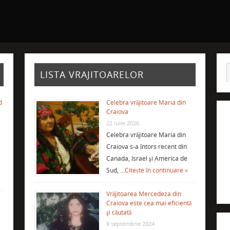
LISTA VRAJITOARELOR
d
Celebra vrăjitoare Maria din
Craiova
22 iulie 2026
Celebra vrăjitoare Maria din
Craiova s-a întors recent din
Canada, Israel şi America de
Sud, …
Citește în continuare »
Vrăjitoarea Mercedeza din
Craiova este cea mai eficientă
şi căutată
9 septembrie 2024