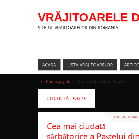
VRĂJITOARELE D
SITE-UL VRAJITOARELOR DIN ROMANIA.
ACASĂ
LISTA VRĂJITOARELOR
ARTIC
Prima pagină
»
Articole etichetate "Paşte"
ETICHETĂ:
PAŞTE
NICIUN COME
Cea mai ciudată
sărbătorire a Paștelui di