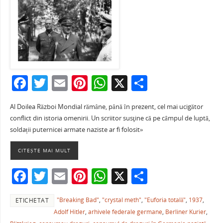
F
T
E
Pi
W
X
P
a
w
m
nt
h
ar
Al Doilea Război Mondial rămâne, până în prezent, cel mai ucigător
c
itt
ai
er
at
ta
conflict din istoria omenirii. Un scriitor susţine că pe câmpul de luptă,
e
er
l
e
s
je
soldații puternicei armate naziste ar fi folosit»
b
st
A
a
CITEȘTE MAI MULT
o
p
ză
F
T
E
Pi
W
X
P
o
p
a
w
m
nt
h
ar
k
"Breaking Bad"
,
"crystal meth"
,
"Euforia totală"
,
1937
,
ETICHETAT
c
itt
ai
er
at
ta
Adolf Hitler
,
arhivele federale germane
,
Berliner Kurier
,