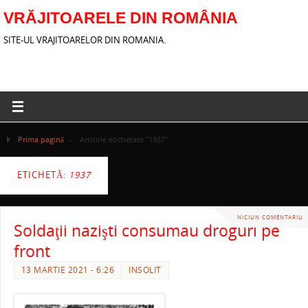
VRĂJITOARELE DIN ROMÂNIA
SITE-UL VRAJITOARELOR DIN ROMANIA.
Prima pagină
»
Articole etichetate "1937"
ETICHETĂ:
1937
NICIUN COMENTARIU
Soldaţii nazişti consumau droguri pe
front
13 MARTIE 2021 - 6:26
INSOLIT