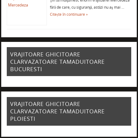
Ţin să mulţumesc enorm vrăjitoarei Mercedeza
fără de care, cu siguranţă, astăzi nu aş mai …
Citește în continuare »
VRAJITOARE GHICITOARE
CLARVAZATOARE TAMADUITOARE
BUCURESTI
VRAJITOARE GHICITOARE
CLARVAZATOARE TAMADUITOARE
PLOIESTI