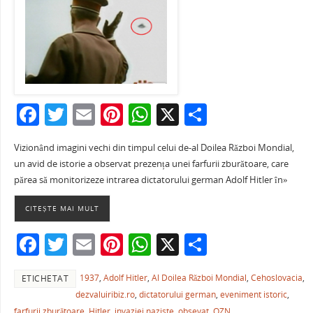
F
T
E
Pi
W
X
P
a
w
m
nt
h
ar
Vizionând imagini vechi din timpul celui de-al Doilea Război Mondial,
c
itt
ai
er
at
ta
un avid de istorie a observat prezența unei farfurii zburătoare, care
e
er
l
e
s
je
părea să monitorizeze intrarea dictatorului german Adolf Hitler în»
b
st
A
a
CITEȘTE MAI MULT
o
p
ză
F
T
E
Pi
W
X
P
o
p
a
w
m
nt
h
ar
k
1937
,
Adolf Hitler
,
Al Doilea Război Mondial
,
Cehoslovacia
,
ETICHETAT
c
itt
ai
er
at
ta
dezvaluiribiz.ro
,
dictatorului german
,
eveniment istoric
,
e
er
l
e
s
je
farfurii zburătoare
,
Hitler
,
invaziei naziste
,
obsevat
,
OZN
,