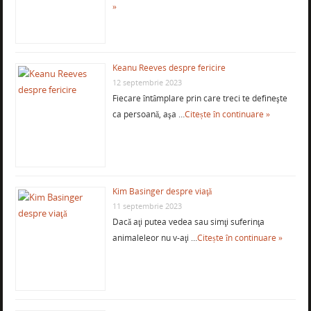
»
Keanu Reeves despre fericire
12 septembrie 2023
Fiecare întâmplare prin care treci te defineşte
ca persoană, aşa …
Citește în continuare »
Kim Basinger despre viaţă
11 septembrie 2023
Dacă aţi putea vedea sau simţi suferinţa
animaleleor nu v-aţi …
Citește în continuare »