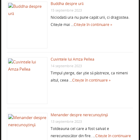
Buddha despre ură
15 septembrie 2023
Niciodată ura nu pune capăt urii, ci dragostea.
Citește mai …
Citește în continuare »
Cuvintele lui Amza Pellea
14 septembrie 2023
Timpul şterge, dar ştie să păstreze, ca nimeni
altul, ceea …
Citește în continuare »
Menander despre nerecunoştinţă
13 septembrie 2023
Totdeauna cel care a fost salvat e
nerecunoscător din fire. …
Citește în continuare