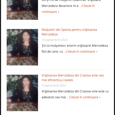
Mercedeza deoarece m-a …
Citește în
continuare »
Mulţumiri din Spania pentru vrăjitoarea
Mercedeza
10 septembrie 2024
Ţin să mulţumesc enorm vrăjitoarei Mercedeza
fără de care, cu …
Citește în continuare »
Vrăjitoarea Mercedeza din Craiova este cea
mai eficientă şi căutată
9 septembrie 2024
Vrăjitoarea Mercedeza din Craiova vine este cu
adevărat cea mai …
Citește în continuare »