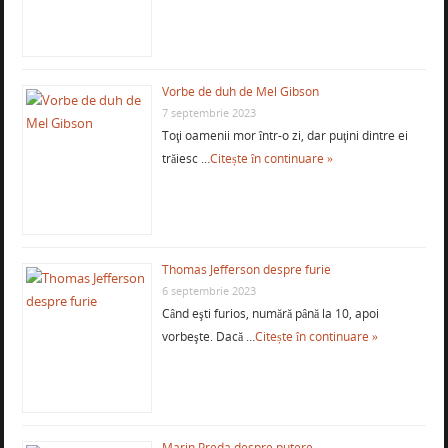
Vorbe de duh de Mel Gibson
7 septembrie 2023
Toţi oamenii mor într-o zi, dar puţini dintre ei
trăiesc …
Citește în continuare »
Thomas Jefferson despre furie
6 septembrie 2023
Când eşti furios, numără până la 10, apoi
vorbeşte. Dacă …
Citește în continuare »
Marin Preda despre putere