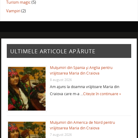
Turism magic
(5)
Vampiri
(2)
ULTIMELE ARTICOLE APĂRUTE
Mulţumiri din Spania şi Anglia pentru
vrăjitoarea Maria din Craiova
8 august 2026
Am ajuns la doamna vrăjitoare Maria din
Craiova care m-a …
Citește în continuare »
Mulţumiri din America de Nord pentru
vrăjitoarea Maria din Craiova
7 august 2026