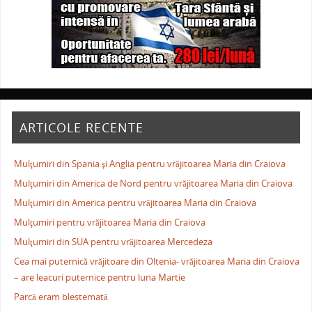
ARTICOLE RECENTE
Mulţumiri din Spania şi Anglia pentru vrăjitoarea Maria din Craiova
Mulţumiri din America de Nord pentru vrăjitoarea Maria din Craiova
Mulţumiri din America pentru vrăjitoarea Maria din Craiova
Mulţumiri pentru vrăjitoarea Maria din Craiova
Mulţumiri din SUA pentru vrăjitoarea Mercedeza
Cea mai puternică vrăjitoare din Oltenia- vrăjitoarea Maria din Craiova
– are leacuri puternice pentru luna Martie
Parcă eram blestemată