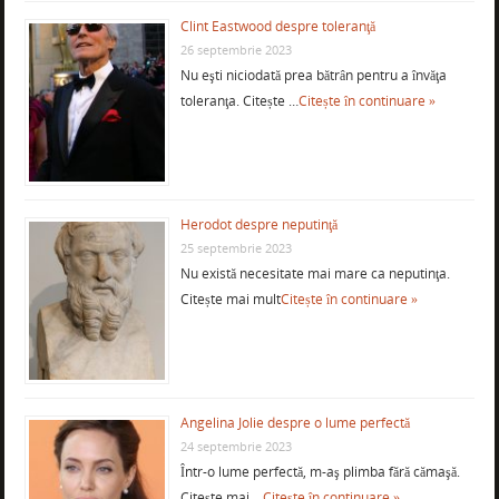
Clint Eastwood despre toleranţă
26 septembrie 2023
Nu eşti niciodată prea bătrân pentru a învăţa
toleranţa. Citește …
Citește în continuare »
Herodot despre neputinţă
25 septembrie 2023
Nu există necesitate mai mare ca neputinţa.
Citește mai mult
Citește în continuare »
Angelina Jolie despre o lume perfectă
24 septembrie 2023
Într-o lume perfectă, m-aş plimba fără cămaşă.
Citește mai …
Citește în continuare »