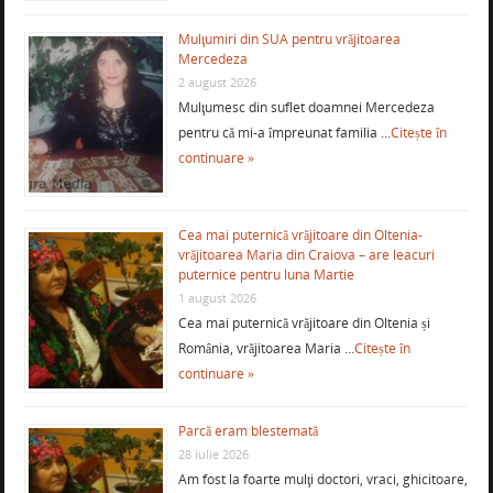
Mulţumiri din SUA pentru vrăjitoarea
Mercedeza
2 august 2026
Mulţumesc din suflet doamnei Mercedeza
pentru că mi-a împreunat familia …
Citește în
continuare »
Cea mai puternică vrăjitoare din Oltenia-
vrăjitoarea Maria din Craiova – are leacuri
puternice pentru luna Martie
1 august 2026
Cea mai puternică vrăjitoare din Oltenia și
România, vrăjitoarea Maria …
Citește în
continuare »
Parcă eram blestemată
28 iulie 2026
Am fost la foarte mulţi doctori, vraci, ghicitoare,