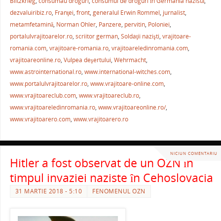
e
er
l
e
s
je
Blitzkrieg
,
consumau droguri
,
consumul de droguri în Germania nazistă
,
b
st
A
a
dezvaluiribiz.ro
,
Franţei
,
front
,
generalul Erwin Rommel
,
jurnalist
,
metamfetamină
,
Norman Ohler
,
Panzere
,
pervitin
,
Poloniei
,
o
p
ză
portalulvrajitoarelor.ro
,
scriitor german
,
Soldaţii nazişti
,
vrajitoare-
o
p
romania.com
,
vrajitoare-romania.ro
,
vrajitoareledinromania.com
,
k
vrajitoareonline.ro
,
Vulpea deşertului
,
Wehrmacht
,
www.astrointernational.ro
,
www.international-witches.com
,
www.portalulvrajitoarelor.ro
,
www.vrajitoare-online.com
,
www.vrajitoareclub.com
,
www.vrajitoareclub.ro
,
www.vrajitoareledinromania.ro
,
www.vrajitoareonline.ro/
,
www.vrajitoarero.com
,
www.vrajitoarero.ro
NICIUN COMENTARIU
Hitler a fost observat de un OZN în
timpul invaziei naziste în Cehoslovacia
31 MARTIE 2018 - 5:10
FENOMENUL OZN