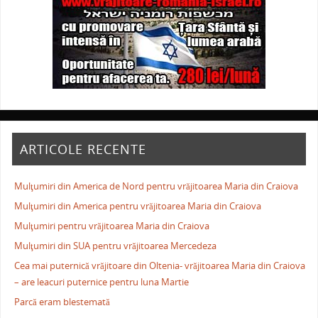
ARTICOLE RECENTE
Mulţumiri din America de Nord pentru vrăjitoarea Maria din Craiova
Mulţumiri din America pentru vrăjitoarea Maria din Craiova
Mulţumiri pentru vrăjitoarea Maria din Craiova
Mulţumiri din SUA pentru vrăjitoarea Mercedeza
Cea mai puternică vrăjitoare din Oltenia- vrăjitoarea Maria din Craiova
– are leacuri puternice pentru luna Martie
Parcă eram blestemată