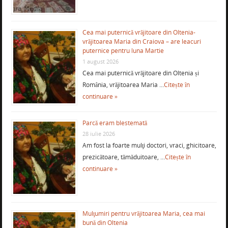
Cea mai puternică vrăjitoare din Oltenia-
vrăjitoarea Maria din Craiova – are leacuri
puternice pentru luna Martie
1 august 2026
Cea mai puternică vrăjitoare din Oltenia și
România, vrăjitoarea Maria …
Citește în
continuare »
Parcă eram blestemată
28 iulie 2026
Am fost la foarte mulţi doctori, vraci, ghicitoare,
prezicătoare, tămăduitoare, …
Citește în
continuare »
Mulţumiri pentru vrăjitoarea Maria, cea mai
bună din Oltenia