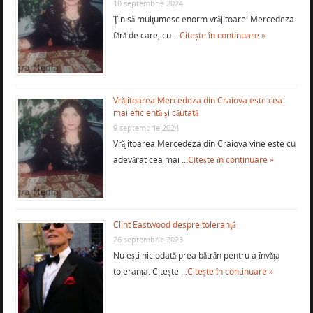
10 septembrie 2024
Ţin să mulţumesc enorm vrăjitoarei Mercedeza
fără de care, cu …
Citește în continuare »
Vrăjitoarea Mercedeza din Craiova este cea
mai eficientă şi căutată
9 septembrie 2024
Vrăjitoarea Mercedeza din Craiova vine este cu
adevărat cea mai …
Citește în continuare »
Clint Eastwood despre toleranţă
26 septembrie 2023
Nu eşti niciodată prea bătrân pentru a învăţa
toleranţa. Citește …
Citește în continuare »