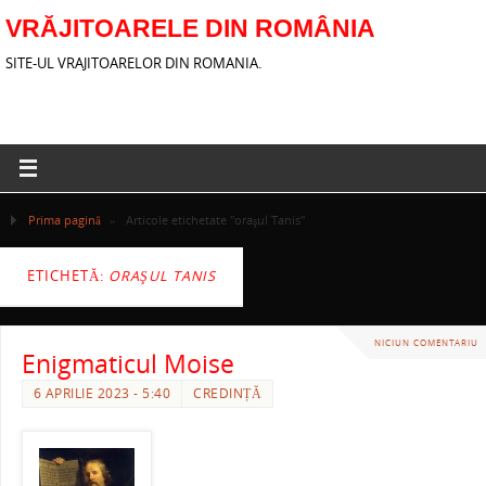
VRĂJITOARELE DIN ROMÂNIA
SITE-UL VRAJITOARELOR DIN ROMANIA.
Prima pagină
»
Articole etichetate "oraşul Tanis"
ETICHETĂ:
ORAŞUL TANIS
NICIUN COMENTARIU
Enigmaticul Moise
6 APRILIE 2023 - 5:40
CREDINȚĂ