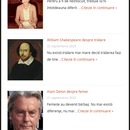
Pentru a fi de neînlocuit, trebuie să fii
întotdeauna diferit. …
Citește în continuare »
William Shakespeare despre trădare
22 septembrie 2023
Nu există trădare mai mare decât trădarea față
de tine …
Citește în continuare »
Alain Delon despre femei
21 septembrie 2023
Femeile au devenit bărbaţi. Nu mai există
diferenţe, nu mai …
Citește în continuare »