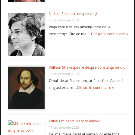
Nichita Stănescu despre viaţă
20 septembrie 2023
Viaţa este o scurtă absenţă între două
inexistenţe. Citește mai …
Citește în continuare »
William Shakespeare despre constanţa omului
18 septembrie 2023
Omul, de-ar fi constant, ar fi perfect. Această
singură eroare …
Citește în continuare »
Mihai Eminescu despre adevăr
17 septembrie 2023
Cel mai mare păcat al oamenilor este frica,