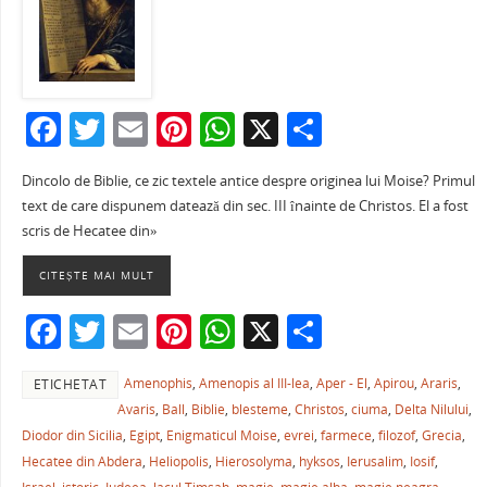
F
T
E
Pi
W
X
P
a
w
m
nt
h
ar
Dincolo de Biblie, ce zic textele antice despre originea lui Moise? Primul
c
itt
ai
er
at
ta
text de care dispunem datează din sec. III înainte de Christos. El a fost
e
er
l
e
s
je
scris de Hecatee din»
b
st
A
a
CITEȘTE MAI MULT
o
p
ză
F
T
E
Pi
W
X
P
o
p
a
w
m
nt
h
ar
k
Amenophis
,
Amenopis al III-lea
,
Aper - El
,
Apirou
,
Araris
,
ETICHETAT
c
itt
ai
er
at
ta
Avaris
,
Ball
,
Biblie
,
blesteme
,
Christos
,
ciuma
,
Delta Nilului
,
e
er
l
e
s
je
Diodor din Sicilia
,
Egipt
,
Enigmaticul Moise
,
evrei
,
farmece
,
filozof
,
Grecia
,
b
st
A
a
Hecatee din Abdera
,
Heliopolis
,
Hierosolyma
,
hyksos
,
Ierusalim
,
Iosif
,