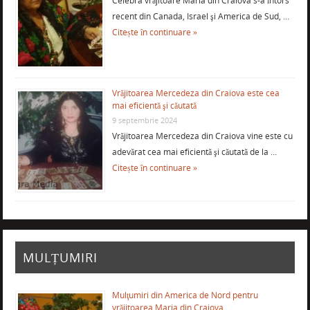
Celebra vrăjitoare Maria din Craiova s-a întors
recent din Canada, Israel şi America de Sud, …
Citește în continuare »
Vrăjitoarea Mercedeza din Craiova este cea
mai eficientă şi căutată
9 septembrie 2024
Vrăjitoarea Mercedeza din Craiova vine este cu
adevărat cea mai eficientă şi căutată de la …
Citește în continuare »
MULȚUMIRI
Mulţumiri din America de Nord pentru
vrăjitoarea Maria din Craiova