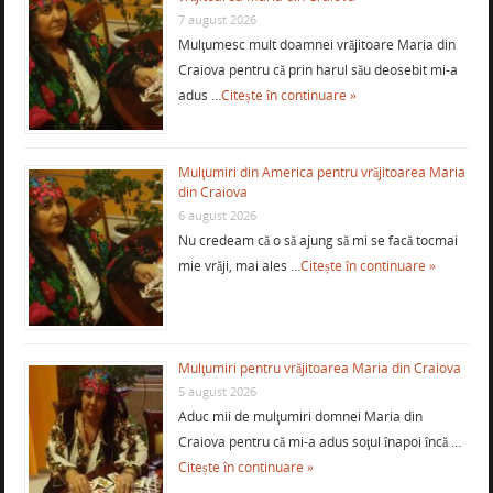
7 august 2026
Mulţumesc mult doamnei vrăjitoare Maria din
Craiova pentru că prin harul său deosebit mi-a
adus …
Citește în continuare »
Mulţumiri din America pentru vrăjitoarea Maria
din Craiova
6 august 2026
Nu credeam că o să ajung să mi se facă tocmai
mie vrăji, mai ales …
Citește în continuare »
Mulţumiri pentru vrăjitoarea Maria din Craiova
5 august 2026
Aduc mii de mulţumiri domnei Maria din
Craiova pentru că mi-a adus soţul înapoi încă …
Citește în continuare »