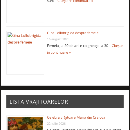
sunt …
Citește în continuare »
Gina Lollobrigida despre femeie
16 august 2023
Femeia, la 20 de ani e ca gheaţa, la 30 …
Citește
în continuare »
LISTA VRAJITOARELOR
Celebra vrăjitoare Maria din Craiova
22 iulie 2026