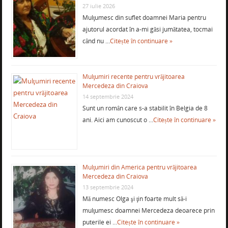
27 iulie 2026
Mulţumesc din suflet doamnei Maria pentru
ajutorul acordat în a-mi găsi jumătatea, tocmai
când nu …
Citește în continuare »
Mulţumiri recente pentru vrăjitoarea
Mercedeza din Craiova
14 septembrie 2024
Sunt un român care s-a stabilit în Belgia de 8
ani. Aici am cunoscut o …
Citește în continuare »
Mulţumiri din America pentru vrăjitoarea
Mercedeza din Craiova
13 septembrie 2024
Mă numesc Olga şi ţin foarte mult să-i
mulţumesc doamnei Mercedeza deoarece prin
puterile ei …
Citește în continuare »