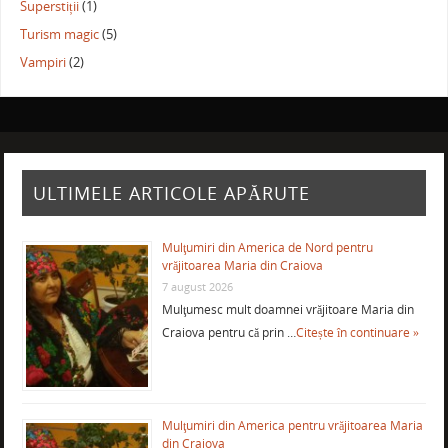
Superstiții
(1)
Turism magic
(5)
Vampiri
(2)
ULTIMELE ARTICOLE APĂRUTE
Mulţumiri din America de Nord pentru
vrăjitoarea Maria din Craiova
7 august 2026
Mulţumesc mult doamnei vrăjitoare Maria din
Craiova pentru că prin …
Citește în continuare »
Mulţumiri din America pentru vrăjitoarea Maria
din Craiova