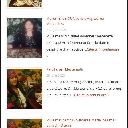
Mulţumiri din SUA pentru vrăjitoarea
Mercedeza
2 august 2026
Mulţumesc din suflet doamnei Mercedeza
pentru că mi-a împreunat familia după o
despărţire dramatică de …
Citește în continuare
»
Parcă eram blestemată
28 iulie 2026
Am fost la foarte mulţi doctori, vraci, ghicitoare,
prezicătoare, tămăduitoare, clarvăzătoare, preoţi
şi nu-mi puteau …
Citește în continuare »
Mulţumiri pentru vrăjitoarea Maria, cea mai
bună din Oltenia