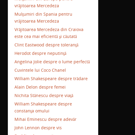
vrăjitoarea Mercedeza
Mulţumiri din Spania pentru
vrăjitoarea Mercedeza
Vrăjitoarea Mercedeza din Craiova
este cea mai eficientă şi căutată
Clint Eastwood despre toleranţă
Herodot despre neputinţă
Angelina Jolie despre o lume perfectă
Cuvintele lui Coco Chanel
William Shakespeare despre trădare
Alain Delon despre femei
Nichita Stănescu despre viaţă
William Shakespeare despre
constanţa omului
Mihai Eminescu despre adevăr
John Lennon despre vis