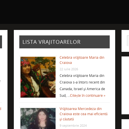
LISTA VRAJITOARELOR
Celebra vrăjitoare Maria din
Craiova
22 iulie 2026
Celebra vrăjitoare Maria din
e
Craiova s-a întors recent din
Canada, Israel şi America de
Sud, …
Citește în continuare »
d
Vrăjitoarea Mercedeza din
Craiova este cea mai eficientă
şi căutată
9 septembrie 2024