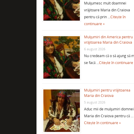
Mulţumesc mult doamnei
vrăjitoare Maria din Craiova
pentru că prin …
Citește în
continuare »
Mulţumiri din America pentru
vrăjitoarea Maria din Craiova
6 august 2026
Nu credeam că o să ajung să m
se facă …
Citește în continuare
Mulţumiri pentru vrăjitoarea
Maria din Craiova
5 august 2026
Aduc mii de mulţumiri domnei
Maria din Craiova pentru că …
Citește în continuare »