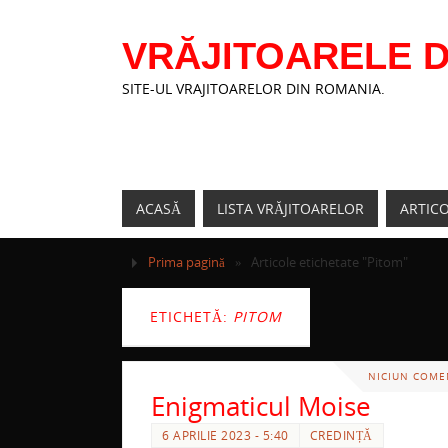
VRĂJITOARELE D
SITE-UL VRAJITOARELOR DIN ROMANIA.
ACASĂ
LISTA VRĂJITOARELOR
ARTIC
Prima pagină
»
Articole etichetate "Pitom"
ETICHETĂ:
PITOM
NICIUN COME
Enigmaticul Moise
6 APRILIE 2023 - 5:40
CREDINȚĂ