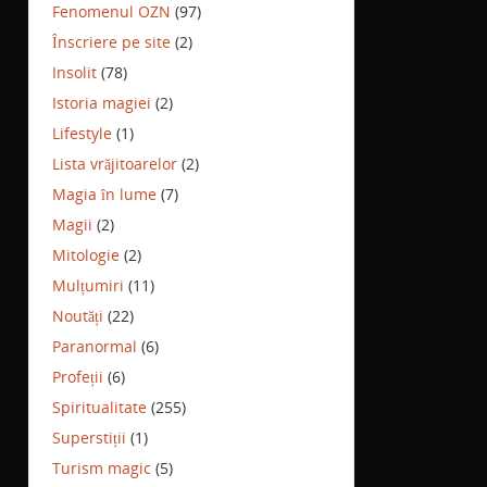
Fenomenul OZN
(97)
Înscriere pe site
(2)
Insolit
(78)
Istoria magiei
(2)
Lifestyle
(1)
Lista vrăjitoarelor
(2)
Magia în lume
(7)
Magii
(2)
Mitologie
(2)
Mulțumiri
(11)
Noutăți
(22)
Paranormal
(6)
Profeții
(6)
Spiritualitate
(255)
Superstiții
(1)
Turism magic
(5)