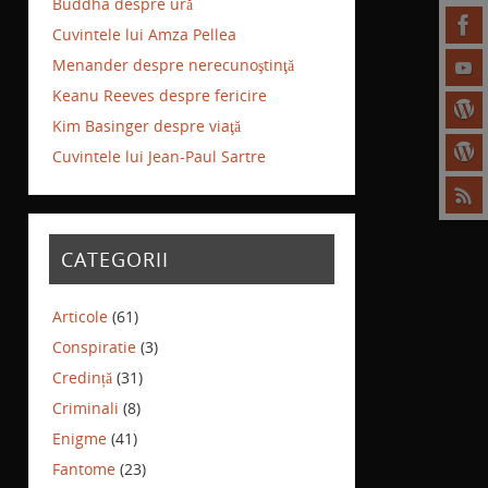
Buddha despre ură
Cuvintele lui Amza Pellea
Menander despre nerecunoştinţă
Keanu Reeves despre fericire
Kim Basinger despre viaţă
Cuvintele lui Jean-Paul Sartre
CATEGORII
Articole
(61)
Conspiratie
(3)
Credință
(31)
Criminali
(8)
Enigme
(41)
Fantome
(23)