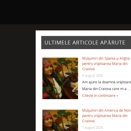
ULTIMELE ARTICOLE APĂRUTE
Mulţumiri din Spania şi Anglia
pentru vrăjitoarea Maria din
Craiova
8 august 2026
Am ajuns la doamna vrăjitoar
Maria din Craiova care m-a …
Citește în continuare »
Mulţumiri din America de Nor
pentru vrăjitoarea Maria din
Craiova
7 august 2026