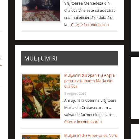
Vrăjitoarea Mercedeza din
Craiova vine este cu adevărat
cea mai eficientă şi căutată de
la …
Citește în continuare »
MULȚUMIRI
i
 »
Mulţumiri din Spania şi Anglia
pentru vrăjitoarea Maria din
Craiova
8 august 2026
Am ajuns la doamna vrăjitoare
Maria din Craiova care m-a
salvat de farmecele pe care …
Citește în continuare »
Mulţumiri din America de Nord