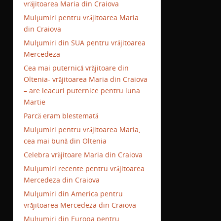
vrăjitoarea Maria din Craiova
Mulţumiri pentru vrăjitoarea Maria
din Craiova
Mulţumiri din SUA pentru vrăjitoarea
Mercedeza
Cea mai puternică vrăjitoare din
Oltenia- vrăjitoarea Maria din Craiova
– are leacuri puternice pentru luna
Martie
Parcă eram blestemată
Mulţumiri pentru vrăjitoarea Maria,
cea mai bună din Oltenia
Celebra vrăjitoare Maria din Craiova
Mulţumiri recente pentru vrăjitoarea
Mercedeza din Craiova
Mulţumiri din America pentru
vrăjitoarea Mercedeza din Craiova
Mulţumiri din Europa pentru