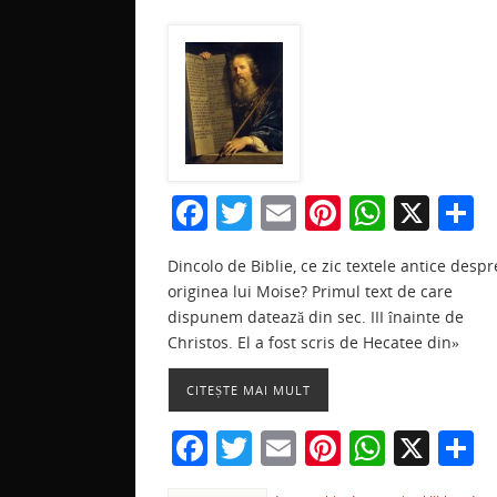
F
T
E
Pi
W
X
P
a
w
m
nt
h
a
Dincolo de Biblie, ce zic textele antice despr
c
itt
ai
er
at
t
originea lui Moise? Primul text de care
e
er
l
e
s
j
dispunem datează din sec. III înainte de
b
st
A
a
Christos. El a fost scris de Hecatee din»
o
p
z
CITEȘTE MAI MULT
o
p
F
T
E
Pi
W
X
P
k
a
w
m
nt
h
a