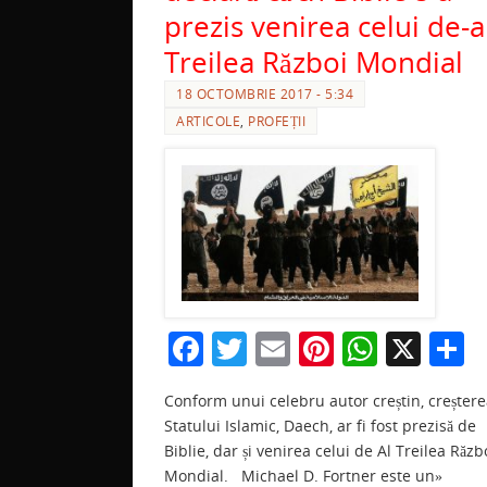
prezis venirea celui de-a
Treilea Război Mondial
18 OCTOMBRIE 2017 - 5:34
ARTICOLE
,
PROFEȚII
F
T
E
Pi
W
X
P
a
w
m
nt
h
a
Conform unui celebru autor creștin, creșter
c
itt
ai
er
at
t
Statului Islamic, Daech, ar fi fost prezisă de
e
er
l
e
s
j
Biblie, dar și venirea celui de Al Treilea Răzb
Mondial. Michael D. Fortner este un»