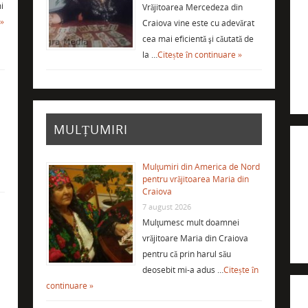
i
Vrăjitoarea Mercedeza din
 »
Craiova vine este cu adevărat
cea mai eficientă şi căutată de
la …
Citește în continuare »
MULȚUMIRI
Mulţumiri din America de Nord
pentru vrăjitoarea Maria din
Craiova
7 august 2026
Mulţumesc mult doamnei
vrăjitoare Maria din Craiova
i
pentru că prin harul său
deosebit mi-a adus …
Citește în
continuare »