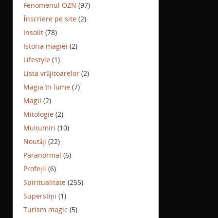
Fenomenul OZN
(97)
Înscriere pe site
(2)
Insolit
(78)
Istoria magiei
(2)
Lifestyle
(1)
Lista vrăjitoarelor
(2)
Magia în lume
(7)
Magii
(2)
Mitologie
(2)
Mulțumiri
(10)
Noutăți
(22)
Paranormal
(6)
Profeții
(6)
Spiritualitate
(255)
Superstiții
(1)
Turism magic
(5)