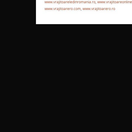
www.vrajitoareledinromania.ro
,
www.vrajitoareonline
www.vrajitoarero.com
,
www.vrajitoarero.ro