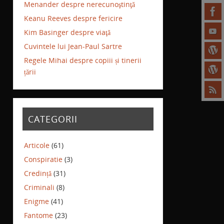
Menander despre nerecunoştinţă
Keanu Reeves despre fericire
Kim Basinger despre viaţă
Cuvintele lui Jean-Paul Sartre
Regele Mihai despre copiii și tinerii
țării
CATEGORII
Articole
(61)
Conspiratie
(3)
Credință
(31)
Criminali
(8)
Enigme
(41)
Fantome
(23)