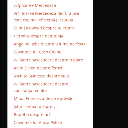
vrăjitoarea Mercedeza
Vrăjitoarea Mercedeza din Craiova
este cea mai eficientă şi căutată
Clint Eastwood despre toleranţă
Herodot despre neputinţă
Angelina Jolie despre o lume perfectă
Cuvintele lui Coco Chanel
William Shakespeare despre trădare
Alain Delon despre femei
Nichita Stănescu despre viaţă
William Shakespeare despre
constanţa omului
Mihai Eminescu despre adevăr
John Lennon despre vis
Buddha despre ură
Cuvintele lui Amza Pellea