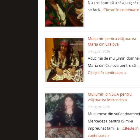
Nu credeam că o să ajung să m
se facă …
Citește în continuare
Mulţumiri pentru vrăjitoarea
Maria din Craiova
5 august 2026
Aduc mii de mulţumiri domnei
Maria din Craiova pentru că …
Citește în continuare »
Mulţumiri din SUA pentru
vrăjitoarea Mercedeza
2 august 2026
Mulţumesc din suflet doamne
Mercedeza pentru că mi-a
împreunat familia …
Citește în
continuare »