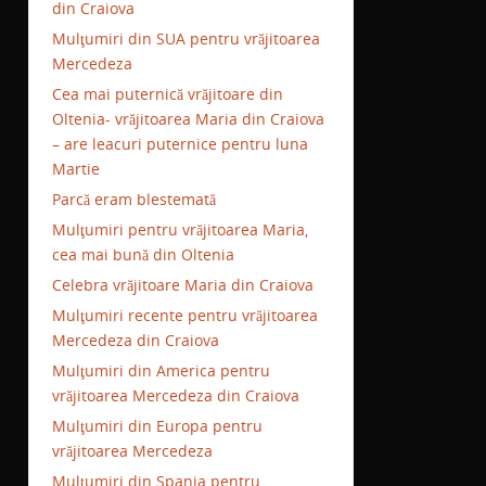
din Craiova
Mulţumiri din SUA pentru vrăjitoarea
Mercedeza
Cea mai puternică vrăjitoare din
Oltenia- vrăjitoarea Maria din Craiova
– are leacuri puternice pentru luna
Martie
Parcă eram blestemată
Mulţumiri pentru vrăjitoarea Maria,
cea mai bună din Oltenia
Celebra vrăjitoare Maria din Craiova
Mulţumiri recente pentru vrăjitoarea
Mercedeza din Craiova
Mulţumiri din America pentru
vrăjitoarea Mercedeza din Craiova
Mulţumiri din Europa pentru
vrăjitoarea Mercedeza
Mulţumiri din Spania pentru