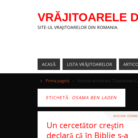
VRĂJITOARELE D
SITE-UL VRAJITOARELOR DIN ROMANIA.
ACASĂ
LISTA VRĂJITOARELOR
ARTIC
Prima pagină
»
Articole etichetate "Osama ben 
ETICHETĂ:
OSAMA BEN LADEN
NICIUN COME
Un cercetător creştin
declară că în Biblie s-a