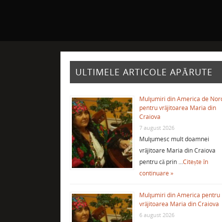
ULTIMELE ARTICOLE APĂRUTE
Mulţumiri din America de Nor
pentru vrăjitoarea Maria din
Craiova
7 august 2026
Mulţumesc mult doamnei
vrăjitoare Maria din Craiova
pentru că prin …
Citește în
continuare »
Mulţumiri din America pentru
vrăjitoarea Maria din Craiova
6 august 2026