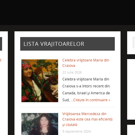
LISTA VRAJITOARELOR
d
Celebra vrăjitoare Maria din
Craiova
22 iulie 2026
Celebra vrăjitoare Maria din
Craiova s-a întors recent din
Canada, Israel şi America de
Sud, …
Citește în continuare »
Vrăjitoarea Mercedeza din
Craiova este cea mai eficientă
şi căutată
9 septembrie 2024