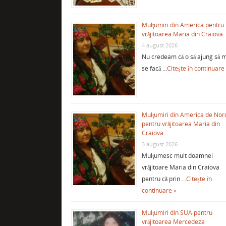
Mulţumiri din America pentru
vrăjitoarea Maria din Craiova
4 august 2026
Nu credeam că o să ajung să m
se facă …
Citește în continuare
Mulţumiri din America de Nor
pentru vrăjitoarea Maria din
Craiova
3 august 2026
Mulţumesc mult doamnei
vrăjitoare Maria din Craiova
pentru că prin …
Citește în
continuare »
Mulţumiri din SUA pentru
vrăjitoarea Mercedeza