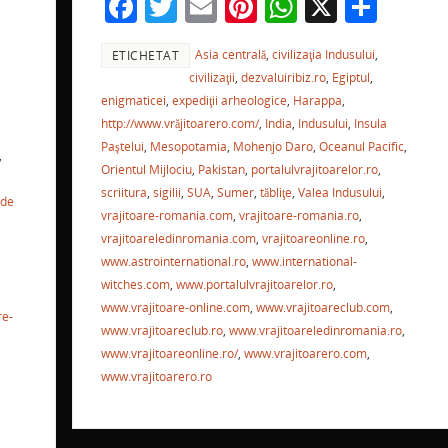
F
T
E
Pi
W
X
P
k
ă
a
w
m
nt
h
ar
Asia centrală
,
civilizaţia Indusului
,
ETICHETAT
c
itt
ai
er
at
ta
civilizaţii
,
dezvaluiribiz.ro
,
Egiptul
,
e
er
l
e
s
je
enigmaticei
,
expediţii arheologice
,
Harappa
,
r
b
st
A
a
http://www.vrăjitoarero.com/
,
India
,
Indusului
,
Insula
a
Paştelui
,
Mesopotamia
,
Mohenjo Daro
,
Oceanul Pacific
,
o
p
ză
,
e
Orientul Mijlociu
,
Pakistan
,
portalulvrajitoarelor.ro
,
o
p
scriitura
,
sigilii
,
SUA
,
Sumer
,
tăbliţe
,
Valea Indusului
,
 de
vrajitoare-romania.com
,
vrajitoare-romania.ro
,
k
ă
vrajitoareledinromania.com
,
vrajitoareonline.ro
,
www.astrointernational.ro
,
www.international-
witches.com
,
www.portalulvrajitoarelor.ro
,
www.vrajitoare-online.com
,
www.vrajitoareclub.com
,
re-
www.vrajitoareclub.ro
,
www.vrajitoareledinromania.ro
,
www.vrajitoareonline.ro/
,
www.vrajitoarero.com
,
www.vrajitoarero.ro