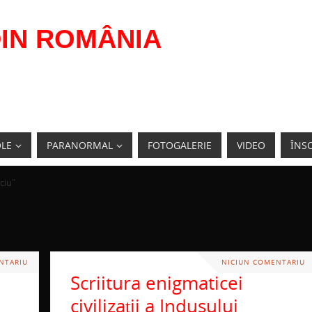
IN ROMÂNIA
OLE
PARANORMAL
FOTOGALERIE
VIDEO
ÎNSC
ciu"
NTARIU
NICIUN COMENTARIU
Scriitura enigmaticei
civilizaţii a Indusului