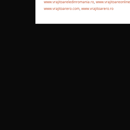
www.vrajitoareledinromania.ro
,
www.vrajitoareonline
www.vrajitoarero.com
,
www.vrajitoarero.ro