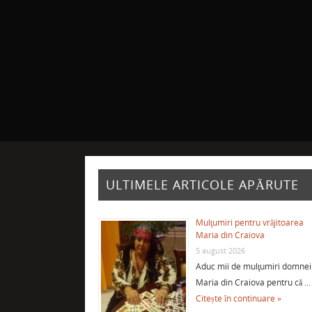
ULTIMELE ARTICOLE APĂRUTE
Mulţumiri pentru vrăjitoarea
Maria din Craiova
5 august 2026
Aduc mii de mulţumiri domnei
Maria din Craiova pentru că …
Citește în continuare »