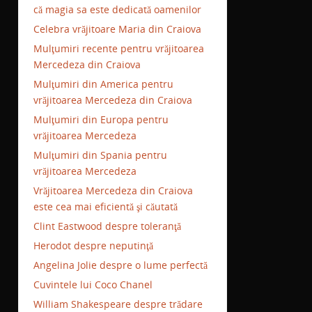
că magia sa este dedicată oamenilor
Celebra vrăjitoare Maria din Craiova
Mulţumiri recente pentru vrăjitoarea
Mercedeza din Craiova
Mulţumiri din America pentru
vrăjitoarea Mercedeza din Craiova
Mulţumiri din Europa pentru
vrăjitoarea Mercedeza
Mulţumiri din Spania pentru
vrăjitoarea Mercedeza
Vrăjitoarea Mercedeza din Craiova
este cea mai eficientă şi căutată
Clint Eastwood despre toleranţă
Herodot despre neputinţă
Angelina Jolie despre o lume perfectă
Cuvintele lui Coco Chanel
William Shakespeare despre trădare