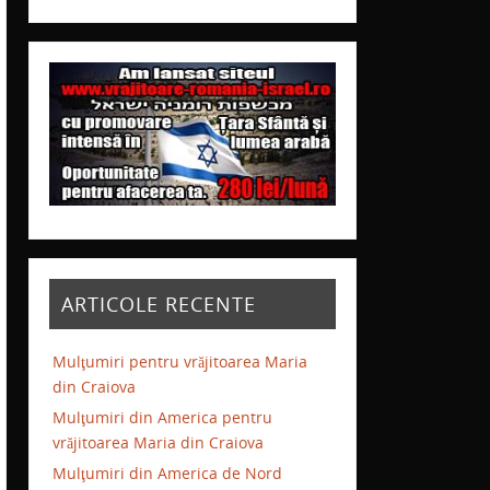
ARTICOLE RECENTE
Mulţumiri pentru vrăjitoarea Maria
din Craiova
Mulţumiri din America pentru
vrăjitoarea Maria din Craiova
Mulţumiri din America de Nord