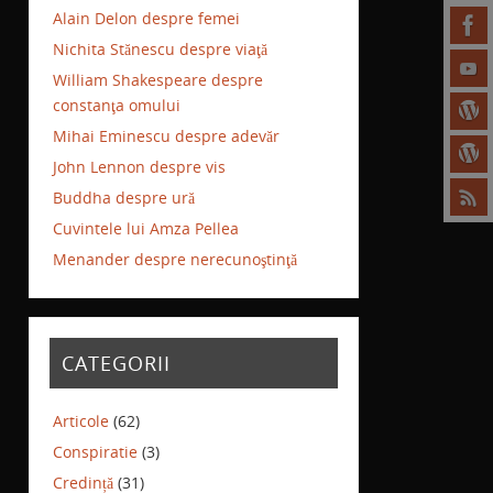
Alain Delon despre femei
Nichita Stănescu despre viaţă
William Shakespeare despre
constanţa omului
Mihai Eminescu despre adevăr
John Lennon despre vis
Buddha despre ură
Cuvintele lui Amza Pellea
Menander despre nerecunoştinţă
CATEGORII
Articole
(62)
Conspiratie
(3)
Credință
(31)