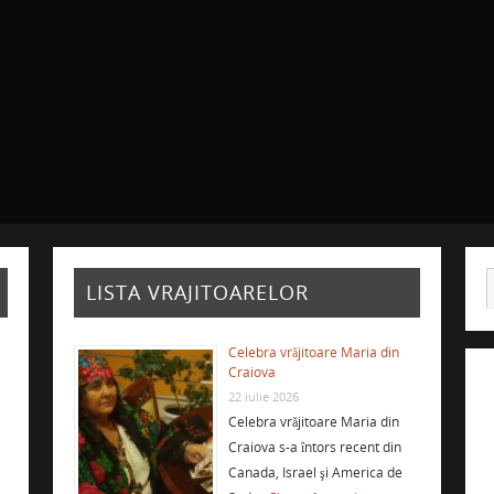
LISTA VRAJITOARELOR
Celebra vrăjitoare Maria din
Craiova
22 iulie 2026
Celebra vrăjitoare Maria din
Craiova s-a întors recent din
Canada, Israel şi America de