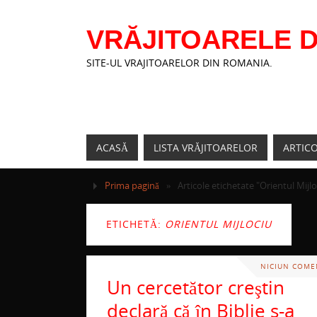
VRĂJITOARELE D
SITE-UL VRAJITOARELOR DIN ROMANIA.
ACASĂ
LISTA VRĂJITOARELOR
ARTIC
Prima pagină
»
Articole etichetate "Orientul Mijlo
ETICHETĂ:
ORIENTUL MIJLOCIU
NICIUN COME
Un cercetător creştin
declară că în Biblie s-a