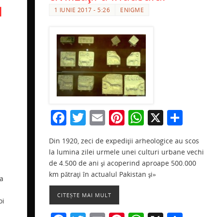
l
1 IUNIE 2017 - 5:26
ENIGME
F
T
E
Pi
W
X
P
a
w
m
nt
h
ar
Din 1920, zeci de expediţii arheologice au scos
c
itt
ai
er
at
ta
la lumina zilei urmele unei culturi urbane vechi
e
er
l
e
s
je
de 4.500 de ani şi acoperind aproape 500.000
r
b
st
A
a
km pătraţi în actualul Pakistan şi»
ea
a
o
p
ză
e
CITEȘTE MAI MULT
oi
o
p