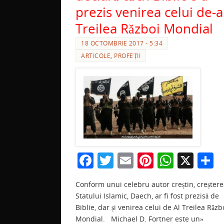
prezis venirea celui de-a
Treilea Război Mondial
18 OCTOMBRIE 2017 - 5:34
ARTICOLE
,
PROFEȚII
F
T
E
Pi
W
X
P
a
w
m
nt
h
a
Conform unui celebru autor creștin, creșter
c
itt
ai
er
at
t
Statului Islamic, Daech, ar fi fost prezisă de
e
er
l
e
s
j
Biblie, dar și venirea celui de Al Treilea Răzb
Mondial. Michael D. Fortner este un»