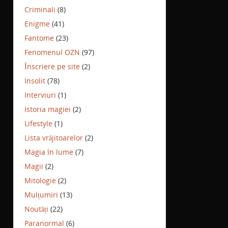
Criminali
(8)
Enigme
(41)
Fantome
(23)
Fenomenul OZN
(97)
Înscriere pe site
(2)
Insolit
(78)
Interviuri
(1)
Istoria magiei
(2)
Lifestyle
(1)
Lista vrăjitoarelor
(2)
Magia în lume
(7)
Magii
(2)
Mitologie
(2)
Mulțumiri
(13)
Noutăți
(22)
Paranormal
(6)