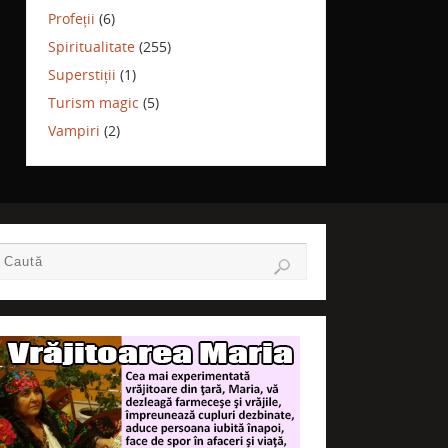
Profeții
(6)
Spiritualitate
(255)
Superstiții
(1)
Turism magic
(5)
Vampiri
(2)