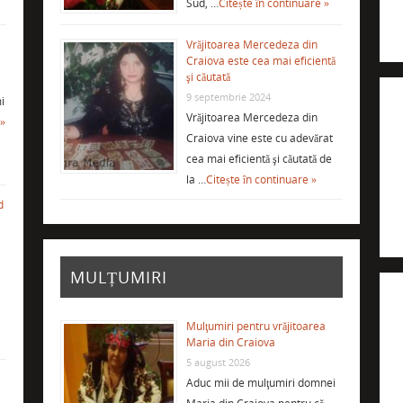
Sud, …
Citește în continuare »
Vrăjitoarea Mercedeza din
Craiova este cea mai eficientă
şi căutată
9 septembrie 2024
i
Vrăjitoarea Mercedeza din
 »
Craiova vine este cu adevărat
cea mai eficientă şi căutată de
la …
Citește în continuare »
d
MULȚUMIRI
Mulţumiri pentru vrăjitoarea
Maria din Craiova
5 august 2026
Aduc mii de mulţumiri domnei