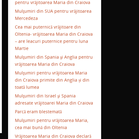
pentru vrăjitoarea Maria din Craiova
Mulţumiri din SUA pentru vrăjitoarea
Mercedeza
Cea mai puternică vrăjitoare din
Oltenia- vrăjitoarea Maria din Craiova
– are leacuri puternice pentru luna
Martie
Mulţumiri din Spania şi Anglia pentru
vrăjitoarea Maria din Craiova
Mulţumiri pentru vrăjitoarea Maria
din Craiova primite din Anglia și din
toată lumea
Mulţumiri din Israel şi Spania
adresate vrăjitoarei Maria din Craiova
Parcă eram blestemată
Mulţumiri pentru vrăjitoarea Maria,
cea mai bună din Oltenia
Vrăjitoarea Maria din Craiova declară