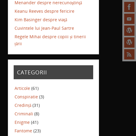
Menander despre nerecunoştinţă
Keanu Reeves despre fericire
Kim Basinger despre viaţă
Cuvintele lui Jean-Paul Sartre
Regele Mihai despre copiii și tinerii
țării
CATEGORII
Articole
(61)
Conspiratie
(3)
Credință
(31)
Criminali
(8)
Enigme
(41)
Fantome
(23)