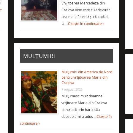
i
Vrăjitoarea Mercedeza din
 »
Craiova vine este cu adevărat
cea mai eficientă şi căutată de
la …
Citește în continuare »
MULȚUMIRI
Mulţumiri din America de Nord
pentru vrăjitoarea Maria din
Craiova
7 august 2026
Mulţumesc mult doamnei
vrăjitoare Maria din Craiova
i
pentru că prin harul său
deosebit mi-a adus …
Citește în
continuare »