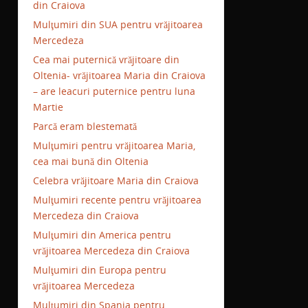
din Craiova
Mulţumiri din SUA pentru vrăjitoarea
Mercedeza
Cea mai puternică vrăjitoare din
Oltenia- vrăjitoarea Maria din Craiova
– are leacuri puternice pentru luna
Martie
Parcă eram blestemată
Mulţumiri pentru vrăjitoarea Maria,
cea mai bună din Oltenia
Celebra vrăjitoare Maria din Craiova
Mulţumiri recente pentru vrăjitoarea
Mercedeza din Craiova
Mulţumiri din America pentru
vrăjitoarea Mercedeza din Craiova
Mulţumiri din Europa pentru
vrăjitoarea Mercedeza
Mulţumiri din Spania pentru