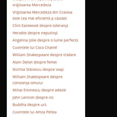
vrăjitoarea Mercedeza
Vrăjitoarea Mercedeza din Craiova
este cea mai eficientă şi căutată
Clint Eastwood despre toleranţă
Herodot despre neputinţă
Angelina Jolie despre o lume perfectă
Cuvintele lui Coco Chanel
William Shakespeare despre trădare
Alain Delon despre femei
Nichita Stănescu despre viaţă
William Shakespeare despre
constanţa omului
Mihai Eminescu despre adevăr
John Lennon despre vis
Buddha despre ură
Cuvintele lui Amza Pellea