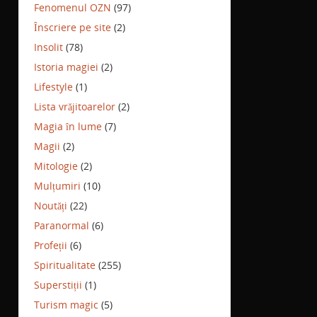
Fenomenul OZN
(97)
Înscriere pe site
(2)
Insolit
(78)
Istoria magiei
(2)
Lifestyle
(1)
Lista vrăjitoarelor
(2)
Magia în lume
(7)
Magii
(2)
Mitologie
(2)
Mulțumiri
(10)
Noutăți
(22)
Paranormal
(6)
Profeții
(6)
Spiritualitate
(255)
Superstiții
(1)
Turism magic
(5)