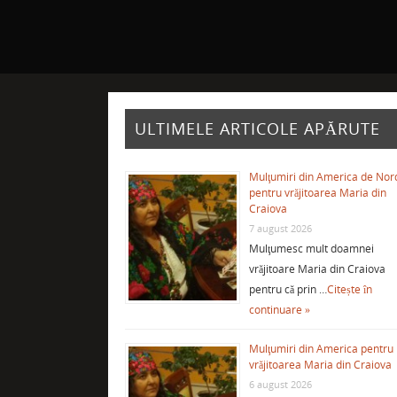
ULTIMELE ARTICOLE APĂRUTE
Mulţumiri din America de Nor
pentru vrăjitoarea Maria din
Craiova
7 august 2026
Mulţumesc mult doamnei
vrăjitoare Maria din Craiova
pentru că prin …
Citește în
continuare »
Mulţumiri din America pentru
vrăjitoarea Maria din Craiova
6 august 2026