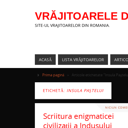
VRĂJITOARELE D
SITE-UL VRAJITOARELOR DIN ROMANIA.
ACASĂ
LISTA VRĂJITOARELOR
ARTIC
Prima pagină
»
Articole etichetate "Insula Paştelu
ETICHETĂ:
INSULA PAŞTELUI
NICIUN COME
Scriitura enigmaticei
civilizaţii a Indusului