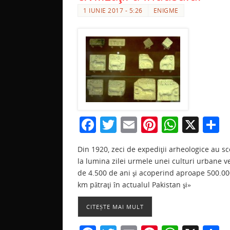
1 IUNIE 2017 - 5:26
ENIGME
F
T
E
Pi
W
X
P
a
w
m
nt
h
a
Din 1920, zeci de expediţii arheologice au sc
c
itt
ai
er
at
t
la lumina zilei urmele unei culturi urbane v
e
er
l
e
s
j
de 4.500 de ani şi acoperind aproape 500.0
b
st
A
a
km pătraţi în actualul Pakistan şi»
o
p
z
CITEȘTE MAI MULT
o
p