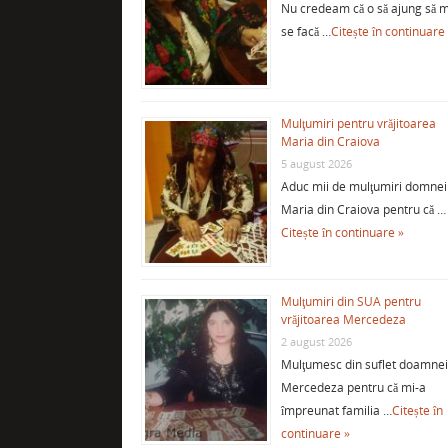
Nu credeam că o să ajung să m
se facă …
Citește în continuare
Mulţumiri pentru vrăjitoarea
Maria din Craiova
5 august 2026
Aduc mii de mulţumiri domnei
Maria din Craiova pentru că …
Citește în continuare »
Mulţumiri din SUA pentru
vrăjitoarea Mercedeza
2 august 2026
Mulţumesc din suflet doamne
Mercedeza pentru că mi-a
împreunat familia …
Citește în
continuare »