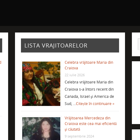
LISTA VRAJITOARELOR
d
Celebra vrăjitoare Maria din
Craiova
22 iulie 2026
Celebra vrăjitoare Maria din
Craiova s-a întors recent din
Canada, Israel şi America de
Sud, …
Citește în continuare »
Vrăjitoarea Mercedeza din
Craiova este cea mai eficientă
şi căutată
9 septembrie 2024