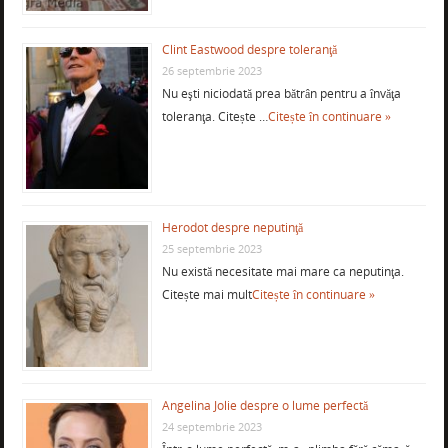
Clint Eastwood despre toleranţă
26 septembrie 2023
Nu eşti niciodată prea bătrân pentru a învăţa
toleranţa. Citește …
Citește în continuare »
Herodot despre neputinţă
25 septembrie 2023
Nu există necesitate mai mare ca neputinţa.
Citește mai mult
Citește în continuare »
Angelina Jolie despre o lume perfectă
24 septembrie 2023