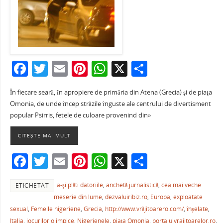
F
T
E
Pi
W
X
P
a
w
m
nt
h
ar
În fiecare seară, în apropiere de primăria din Atena (Grecia) şi de piaţa
c
itt
ai
er
at
ta
Omonia, de unde încep străzile înguste ale centrului de divertisment
e
er
l
e
s
je
popular Psirris, fetele de culoare provenind din»
b
st
A
a
CITEȘTE MAI MULT
o
p
ză
F
T
E
Pi
W
X
P
o
p
a
w
m
nt
h
ar
k
a-şi plăti datoriile
,
anchetă jurnalistică
,
cea mai veche
ETICHETAT
c
itt
ai
er
at
ta
meserie din lume
,
dezvaluiribiz.ro
,
Europa
,
exploatate
e
er
l
e
s
je
sexual
,
Femeile nigeriene
,
Grecia
,
http://www.vrăjitoarero.com/
,
înşelate
,
Italia
,
jocurilor olimpice
,
Nigerienele
,
piaţa Omonia
,
portalulvrajitoarelor.ro
,