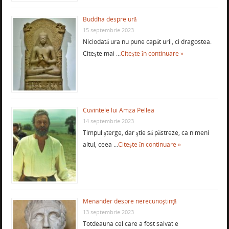
Buddha despre ură
15 septembrie 2023
Niciodată ura nu pune capăt urii, ci dragostea.
Citește mai …
Citește în continuare »
Cuvintele lui Amza Pellea
14 septembrie 2023
Timpul şterge, dar ştie să păstreze, ca nimeni
altul, ceea …
Citește în continuare »
Menander despre nerecunoştinţă
13 septembrie 2023
Totdeauna cel care a fost salvat e