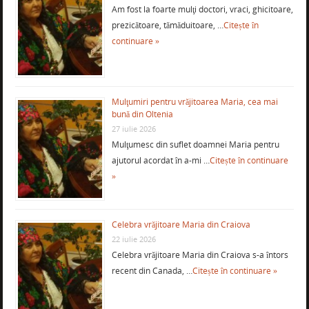
Am fost la foarte mulţi doctori, vraci, ghicitoare,
prezicătoare, tămăduitoare, …
Citește în
continuare »
Mulţumiri pentru vrăjitoarea Maria, cea mai
bună din Oltenia
27 iulie 2026
Mulţumesc din suflet doamnei Maria pentru
ajutorul acordat în a-mi …
Citește în continuare
»
Celebra vrăjitoare Maria din Craiova
22 iulie 2026
Celebra vrăjitoare Maria din Craiova s-a întors
recent din Canada, …
Citește în continuare »