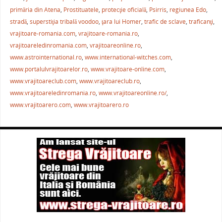
b
st
A
a
primăria din Atena
,
Prostituatele
,
protecţie oficială
,
Psirris
,
regiunea Edo
,
o
p
ză
stradă
,
superstiţia tribală voodoo
,
ţara lui Homer
,
trafic de sclave
,
traficanţi
,
o
p
vrajitoare-romania.com
,
vrajitoare-romania.ro
,
k
vrajitoareledinromania.com
,
vrajitoareonline.ro
,
www.astrointernational.ro
,
www.international-witches.com
,
www.portalulvrajitoarelor.ro
,
www.vrajitoare-online.com
,
www.vrajitoareclub.com
,
www.vrajitoareclub.ro
,
www.vrajitoareledinromania.ro
,
www.vrajitoareonline.ro/
,
www.vrajitoarero.com
,
www.vrajitoarero.ro