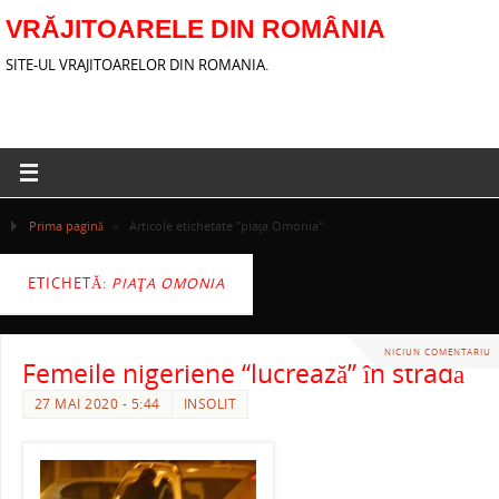
VRĂJITOARELE DIN ROMÂNIA
SITE-UL VRAJITOARELOR DIN ROMANIA.
Prima pagină
»
Articole etichetate "piaţa Omonia"
ETICHETĂ:
PIAŢA OMONIA
NICIUN COMENTARIU
Femeile nigeriene “lucrează” în stradă
27 MAI 2020 - 5:44
INSOLIT