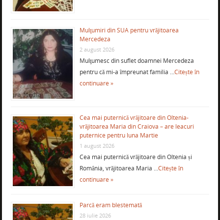
Mulţumiri din SUA pentru vrăjitoarea
Mercedeza
2 august 2026
Mulţumesc din suflet doamnei Mercedeza
pentru că mi-a împreunat familia …
Citește în
continuare »
Cea mai puternică vrăjitoare din Oltenia-
vrăjitoarea Maria din Craiova – are leacuri
puternice pentru luna Martie
1 august 2026
Cea mai puternică vrăjitoare din Oltenia și
România, vrăjitoarea Maria …
Citește în
continuare »
Parcă eram blestemată
28 iulie 2026