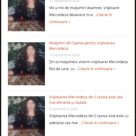
12 septembrie 2024
Mii şi mii de mulţumiri doamnei vrăjitoare
Mercedeza deoarece m-a …
Citește în
continuare »
Mulţumiri din Spania pentru vrăjitoarea
Mercedeza
10 septembrie 2024
Ţin să mulţumesc enorm vrăjitoarei Mercedeza
fără de care, cu …
Citește în continuare »
Vrăjitoarea Mercedeza din Craiova este cea
mai eficientă şi căutată
9 septembrie 2024
Vrăjitoarea Mercedeza din Craiova vine este cu
adevărat cea mai …
Citește în continuare »