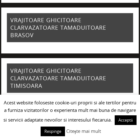
VRAJITOARE GHICITOARE
CLARVAZATOARE TAMADUITOARE
BRASOV
VRAJITOARE GHICITOARE
CLARVAZATOARE TAMADUITOARE
TIMISOARA
Acest website foloseste cookie-uri proprii si ale tertilor pentru
a furniza vizitatorilor o experienta mult mai buna de navigare
si servicii adaptate nevoilor si interesului fiecaruia.
Acceptă
VRAJITOARE GHICITOARE
CLARVAZATOARE TAMADUITOARE IASI
Citește mai mult
Respinge