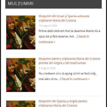
MULȚUMIRI
Mulţumiri din Israel şi Spania adresate
vrăjitoarei Maria din Craiova
10 august 2026
Prima dată când am fost la doamna Maria mi-a
spus tot şi fără rezerve. Am …
Citește în
continuare »
Mulţumiri pentru vrăjitoarea Maria din Craiova
primite din Anglia și din toată lumea
9 august 2026
Nu credeam că o să ajung să mi se facă vrăji,
mai ales că nu …
Citește în continuare »
Mulţumiri din Spania şi Anglia pentru
vrăjitoarea Maria din Craiova