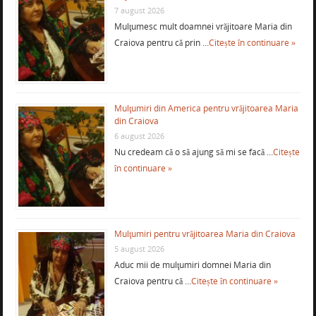
7 august 2026
Mulţumesc mult doamnei vrăjitoare Maria din
Craiova pentru că prin …
Citește în continuare »
Mulţumiri din America pentru vrăjitoarea Maria
din Craiova
6 august 2026
Nu credeam că o să ajung să mi se facă …
Citește
în continuare »
Mulţumiri pentru vrăjitoarea Maria din Craiova
5 august 2026
Aduc mii de mulţumiri domnei Maria din
Craiova pentru că …
Citește în continuare »