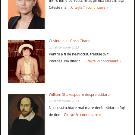
Într-o lume perfectă, m-aş plimba fără cămaşă.
Citește mai …
Citește în continuare »
Cuvintele lui Coco Chanel
23 septembrie 2023
Pentru a fi de neînlocuit, trebuie să fii
întotdeauna diferit. …
Citește în continuare »
William Shakespeare despre trădare
22 septembrie 2023
Nu există trădare mai mare decât trădarea față
de tine …
Citește în continuare »