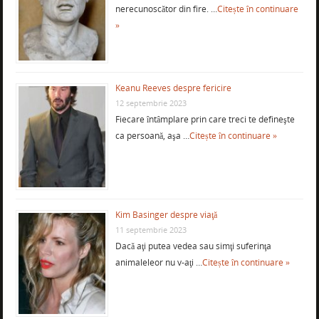
nerecunoscător din fire. …
Citește în continuare
»
Keanu Reeves despre fericire
12 septembrie 2023
Fiecare întâmplare prin care treci te defineşte
ca persoană, aşa …
Citește în continuare »
Kim Basinger despre viaţă
11 septembrie 2023
Dacă aţi putea vedea sau simţi suferinţa
animaleleor nu v-aţi …
Citește în continuare »