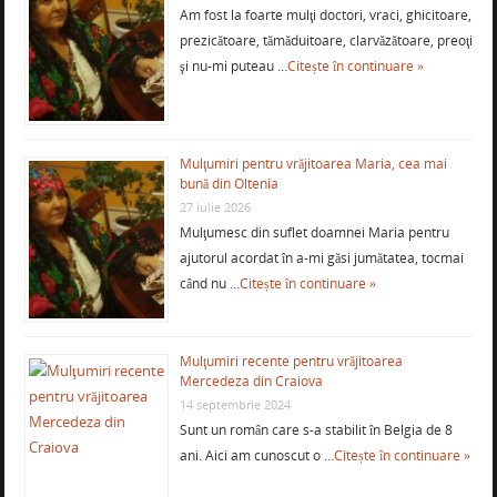
Am fost la foarte mulţi doctori, vraci, ghicitoare,
prezicătoare, tămăduitoare, clarvăzătoare, preoţi
şi nu-mi puteau …
Citește în continuare »
Mulţumiri pentru vrăjitoarea Maria, cea mai
bună din Oltenia
27 iulie 2026
Mulţumesc din suflet doamnei Maria pentru
ajutorul acordat în a-mi găsi jumătatea, tocmai
când nu …
Citește în continuare »
Mulţumiri recente pentru vrăjitoarea
Mercedeza din Craiova
14 septembrie 2024
Sunt un român care s-a stabilit în Belgia de 8
ani. Aici am cunoscut o …
Citește în continuare »