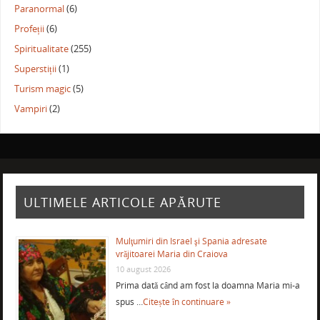
Paranormal
(6)
Profeții
(6)
Spiritualitate
(255)
Superstiții
(1)
Turism magic
(5)
Vampiri
(2)
ULTIMELE ARTICOLE APĂRUTE
Mulţumiri din Israel şi Spania adresate
vrăjitoarei Maria din Craiova
10 august 2026
Prima dată când am fost la doamna Maria mi-a
spus …
Citește în continuare »