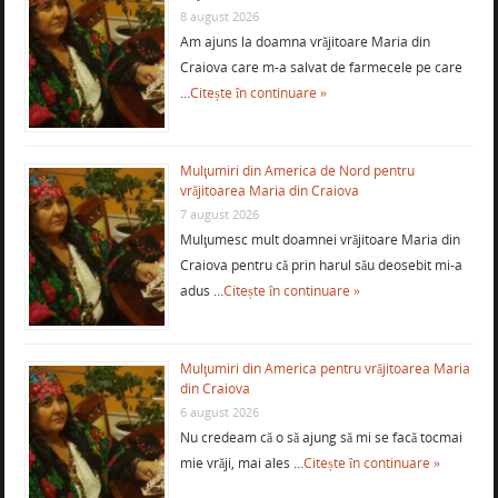
8 august 2026
Am ajuns la doamna vrăjitoare Maria din
Craiova care m-a salvat de farmecele pe care
…
Citește în continuare »
Mulţumiri din America de Nord pentru
vrăjitoarea Maria din Craiova
7 august 2026
Mulţumesc mult doamnei vrăjitoare Maria din
Craiova pentru că prin harul său deosebit mi-a
adus …
Citește în continuare »
Mulţumiri din America pentru vrăjitoarea Maria
din Craiova
6 august 2026
Nu credeam că o să ajung să mi se facă tocmai
mie vrăji, mai ales …
Citește în continuare »