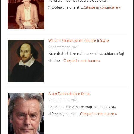
Pentru a fi de neînlocuit, trebuie să fii
întotdeauna diferit. …
Citește în continuare »
William Shakespeare despre trădare
22 septembrie 2023
Nu există trădare mai mare decât trădarea față
de tine …
Citește în continuare »
Alain Delon despre femei
21 septembrie 2023
Femeile au devenit bărbaţi. Nu mai există
diferenţe, nu mai …
Citește în continuare »