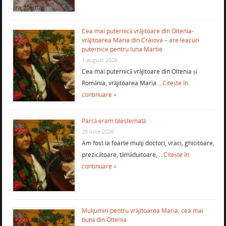
Cea mai puternică vrăjitoare din Oltenia-
vrăjitoarea Maria din Craiova – are leacuri
puternice pentru luna Martie
1 august 2026
Cea mai puternică vrăjitoare din Oltenia și
România, vrăjitoarea Maria …
Citește în
continuare »
Parcă eram blestemată
28 iulie 2026
Am fost la foarte mulţi doctori, vraci, ghicitoare,
prezicătoare, tămăduitoare, …
Citește în
continuare »
Mulţumiri pentru vrăjitoarea Maria, cea mai
bună din Oltenia