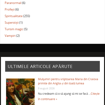
Paranormal
(6)
Profeții
(6)
Spiritualitate
(255)
Superstiții
(1)
Turism magic
(5)
Vampiri
(2)
ULTIMELE ARTICOLE APĂRUTE
Mulţumiri pentru vrăjitoarea Maria din Craiova
primite din Anglia și din toată lumea
9 august 2026
Nu credeam că o să ajung să mi se facă …
Citește
în continuare »