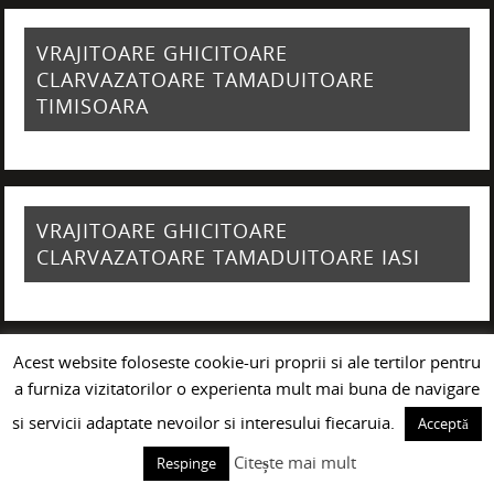
VRAJITOARE GHICITOARE
CLARVAZATOARE TAMADUITOARE
TIMISOARA
VRAJITOARE GHICITOARE
CLARVAZATOARE TAMADUITOARE IASI
Acest website foloseste cookie-uri proprii si ale tertilor pentru
VRAJITOARE GHICITOARE
a furniza vizitatorilor o experienta mult mai buna de navigare
CLARVAZATOARE TAMADUITOARE CLUJ
si servicii adaptate nevoilor si interesului fiecaruia.
Acceptă
NAPOCA
Citește mai mult
Respinge