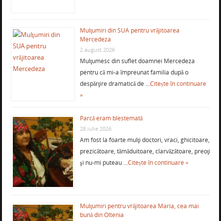
Mulţumiri din SUA pentru vrăjitoarea
Mercedeza
2 august 2026
Mulţumesc din suflet doamnei Mercedeza
pentru că mi-a împreunat familia după o
despărţire dramatică de …
Citește în continuare
»
Parcă eram blestemată
28 iulie 2026
Am fost la foarte mulţi doctori, vraci, ghicitoare,
prezicătoare, tămăduitoare, clarvăzătoare, preoţi
şi nu-mi puteau …
Citește în continuare »
Mulţumiri pentru vrăjitoarea Maria, cea mai
bună din Oltenia