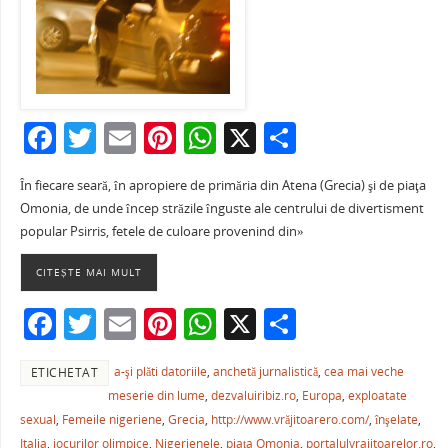
F
T
E
Pi
W
X
P
a
w
m
nt
h
ar
În fiecare seară, în apropiere de primăria din Atena (Grecia) şi de piaţa
c
itt
ai
er
at
ta
Omonia, de unde încep străzile înguste ale centrului de divertisment
e
er
l
e
s
je
popular Psirris, fetele de culoare provenind din»
b
st
A
a
CITEȘTE MAI MULT
o
p
ză
F
T
E
Pi
W
X
P
o
p
a
w
m
nt
h
ar
k
a-şi plăti datoriile
,
anchetă jurnalistică
,
cea mai veche
ETICHETAT
c
itt
ai
er
at
ta
meserie din lume
,
dezvaluiribiz.ro
,
Europa
,
exploatate
e
er
l
e
s
je
sexual
,
Femeile nigeriene
,
Grecia
,
http://www.vrăjitoarero.com/
,
înşelate
,
Italia
,
jocurilor olimpice
,
Nigerienele
,
piaţa Omonia
,
portalulvrajitoarelor.ro
,