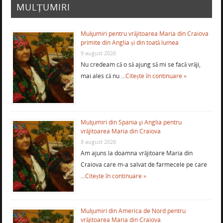
MULȚUMIRI
Mulţumiri pentru vrăjitoarea Maria din Craiova
primite din Anglia și din toată lumea
9 august 2026
Nu credeam că o să ajung să mi se facă vrăji,
mai ales că nu …
Citește în continuare »
Mulţumiri din Spania şi Anglia pentru
vrăjitoarea Maria din Craiova
8 august 2026
Am ajuns la doamna vrăjitoare Maria din
Craiova care m-a salvat de farmecele pe care
…
Citește în continuare »
Mulţumiri din America de Nord pentru
vrăjitoarea Maria din Craiova