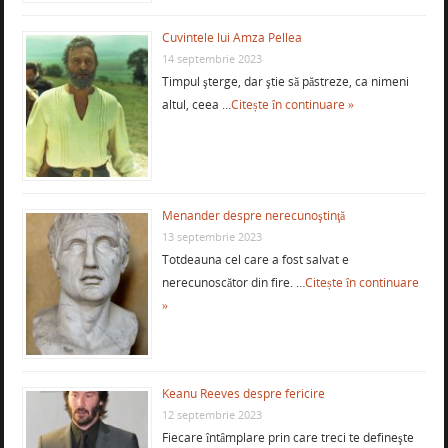
Cuvintele lui Amza Pellea
14 septembrie 2023
Timpul şterge, dar ştie să păstreze, ca nimeni
altul, ceea …
Citește în continuare »
Menander despre nerecunoştinţă
13 septembrie 2023
Totdeauna cel care a fost salvat e
nerecunoscător din fire. …
Citește în continuare
»
Keanu Reeves despre fericire
12 septembrie 2023
Fiecare întâmplare prin care treci te defineşte