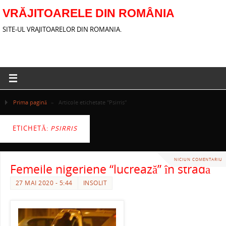
VRĂJITOARELE DIN ROMÂNIA
SITE-UL VRAJITOARELOR DIN ROMANIA.
Prima pagină
»
Articole etichetate "Psirris"
ETICHETĂ:
PSIRRIS
NICIUN COMENTARIU
Femeile nigeriene “lucrează” în stradă
27 MAI 2020 - 5:44
INSOLIT