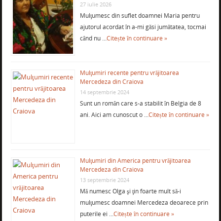
27 iulie 2026
Mulţumesc din suflet doamnei Maria pentru
ajutorul acordat în a-mi găsi jumătatea, tocmai
când nu …
Citește în continuare »
Mulţumiri recente pentru vrăjitoarea
Mercedeza din Craiova
14 septembrie 2024
Sunt un român care s-a stabilit în Belgia de 8
ani. Aici am cunoscut o …
Citește în continuare »
Mulţumiri din America pentru vrăjitoarea
Mercedeza din Craiova
13 septembrie 2024
Mă numesc Olga şi ţin foarte mult să-i
mulţumesc doamnei Mercedeza deoarece prin
puterile ei …
Citește în continuare »