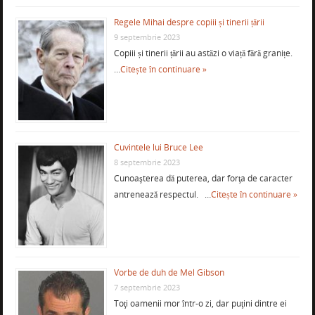
Regele Mihai despre copiii și tinerii țării
9 septembrie 2023
Copiii și tinerii țării au astăzi o viață fără granițe.
…
Citește în continuare »
Cuvintele lui Bruce Lee
8 septembrie 2023
Cunoaşterea dă puterea, dar forţa de caracter
antrenează respectul. …
Citește în continuare »
Vorbe de duh de Mel Gibson
7 septembrie 2023
Toţi oamenii mor într-o zi, dar puţini dintre ei