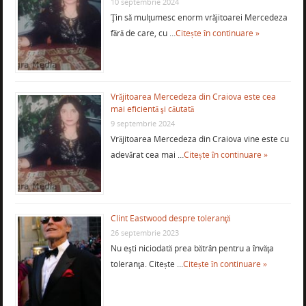
10 septembrie 2024
Ţin să mulţumesc enorm vrăjitoarei Mercedeza
fără de care, cu …
Citește în continuare »
Vrăjitoarea Mercedeza din Craiova este cea
mai eficientă şi căutată
9 septembrie 2024
Vrăjitoarea Mercedeza din Craiova vine este cu
adevărat cea mai …
Citește în continuare »
Clint Eastwood despre toleranţă
26 septembrie 2023
Nu eşti niciodată prea bătrân pentru a învăţa
toleranţa. Citește …
Citește în continuare »