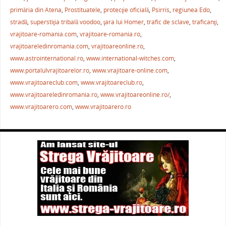
b
st
A
a
primăria din Atena
,
Prostituatele
,
protecţie oficială
,
Psirris
,
regiunea Edo
,
o
p
ză
stradă
,
superstiţia tribală voodoo
,
ţara lui Homer
,
trafic de sclave
,
traficanţi
,
o
p
vrajitoare-romania.com
,
vrajitoare-romania.ro
,
k
vrajitoareledinromania.com
,
vrajitoareonline.ro
,
www.astrointernational.ro
,
www.international-witches.com
,
www.portalulvrajitoarelor.ro
,
www.vrajitoare-online.com
,
www.vrajitoareclub.com
,
www.vrajitoareclub.ro
,
www.vrajitoareledinromania.ro
,
www.vrajitoareonline.ro/
,
www.vrajitoarero.com
,
www.vrajitoarero.ro